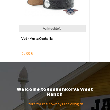
Vaihtoehtoja
Vyö - Musta Conhoilla
45,00 €
Welcome to
Koskenkorva
West
Ranch
Store for real cowboys
and cowgirls