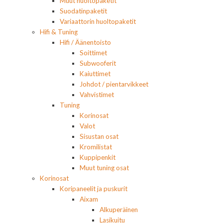
Muut huoltopaketit
Suodatinpaketit
Variaattorin huoltopaketit
Hifi & Tuning
Hifi / Äänentoisto
Soittimet
Subwooferit
Kaiuttimet
Johdot / pientarvikkeet
Vahvistimet
Tuning
Korinosat
Valot
Sisustan osat
Kromilistat
Kuppipenkit
Muut tuning osat
Korinosat
Koripaneelit ja puskurit
Aixam
Alkuperäinen
Lasikuitu