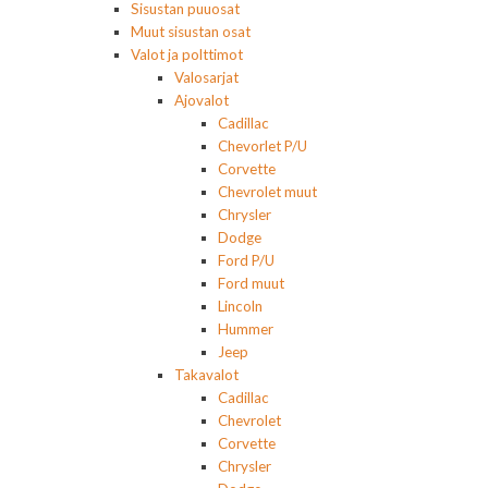
Sisustan puuosat
Muut sisustan osat
Valot ja polttimot
Valosarjat
Ajovalot
Cadillac
Chevorlet P/U
Corvette
Chevrolet muut
Chrysler
Dodge
Ford P/U
Ford muut
Lincoln
Hummer
Jeep
Takavalot
Cadillac
Chevrolet
Corvette
Chrysler