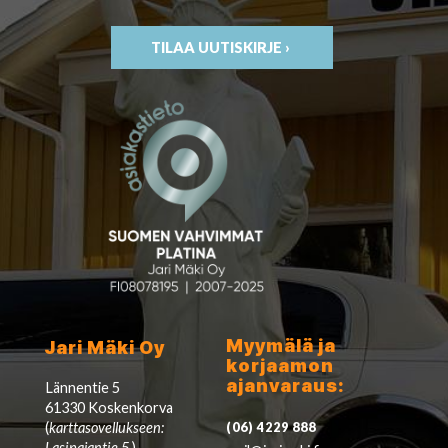
TILAA UUTISKIRJE ›
Myymälä ja
Jari Mäki Oy
korjaamon
ajanvaraus:
Lännentie 5
61330 Koskenkorva
(
karttasovellukseen:
(06) 4229 888
Lasipajantie 5
)