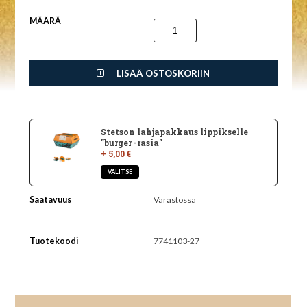
MÄÄRÄ
LISÄÄ OSTOSKORIIN
Stetson lahjapakkaus lippikselle
"burger -rasia"
+ 5,00 €
Saatavuus
Varastossa
Tuotekoodi
7741103-27