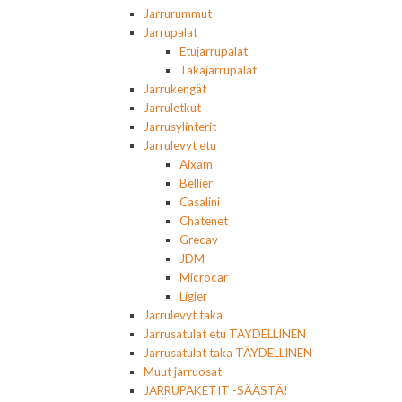
Jarrurummut
Jarrupalat
Etujarrupalat
Takajarrupalat
Jarrukengät
Jarruletkut
Jarrusylinterit
Jarrulevyt etu
Aixam
Bellier
Casalini
Chatenet
Grecav
JDM
Microcar
Ligier
Jarrulevyt taka
Jarrusatulat etu TÄYDELLINEN
Jarrusatulat taka TÄYDELLINEN
Muut jarruosat
JARRUPAKETIT -SÄÄSTÄ!