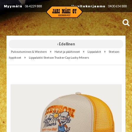
Myymälä
06 4229 888
Huoltokorjaamo
0400 654 888
‹ Edellinen
»
»
»
Pukeutuminen & Western
Hatut ja päähineet
Lippalakit
Stetson-
»
lippikset
Lippalakki Stetson Trucker Cap Lucky Miners