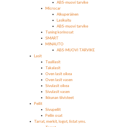
ABS-muovi tarvike
Microcar
Alkuperäinen
Lasikuitu
ABS-muovi tarvike
Tuning korinosat
SMART
MINAUTO
ABS-MUOVI TARVIKE
Lasit
Tuulilasit
Takalasit
Oven lasit oikea
Oven lasit vasen
Sivulasit oikea
Sivulasit vasen
Ikkunan tiivisteet
Peilit
Sivupeilit
Peilin osat
Tarrat, merkit, logot, listat yms.