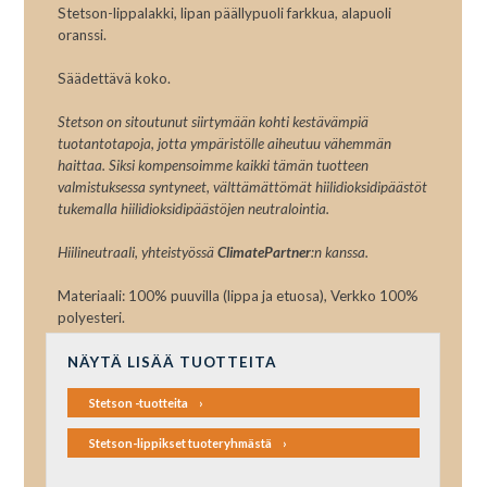
Stetson-lippalakki, lipan päällypuoli farkkua, alapuoli
oranssi.
Säädettävä koko.
Stetson on sitoutunut siirtymään kohti kestävämpiä
tuotantotapoja, jotta ympäristölle aiheutuu vähemmän
haittaa. Siksi kompensoimme kaikki tämän tuotteen
valmistuksessa syntyneet, välttämättömät hiilidioksidipäästöt
tukemalla hiilidioksidipäästöjen neutralointia.
Hiilineutraali, yhteistyössä
ClimatePartner
:n kanssa.
Materiaali: 100% puuvilla (lippa ja etuosa), Verkko 100%
polyesteri.
NÄYTÄ LISÄÄ TUOTTEITA
Stetson -tuotteita
Stetson-lippikset tuoteryhmästä