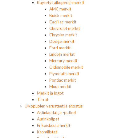
Käytetyt alkuperäismerkit
AMC merkit
Buick merkit
Cadillac merkit
Chevrolet merkit
Chrysler merkit
Dodge merkit
Ford merkit
Lincoln merkit
Mercury merkit
Oldsmobile merkit
Plymouth merkit
Pontiac merkit
Muut merkit
Merkit ja logot
Tarrat
Ulkopuolen varusteet ja ehostus
Astinlaudat ja -putket
Aurinkolipat
Erikoiskeulamerkit
Kromilistat