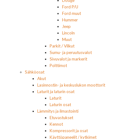
Dodge
Ford P/U
Ford muut
Hummer
Jeep
Lincoln
Muut
Parkit / Vilkut
Sumu- ja peruutusvalot
Sivuvalot ja markerit
Polttimot
Sähköosat
Akut
Lasinnostin- ja keskuslukon moottorit
Laturit ja laturin osat
Laturit
Laturin osat
Lämmitys ja ilmastointi
Etuvastukset
Kennot
Kompressorit ja osat
Käyttöpaneelit / kytkimet