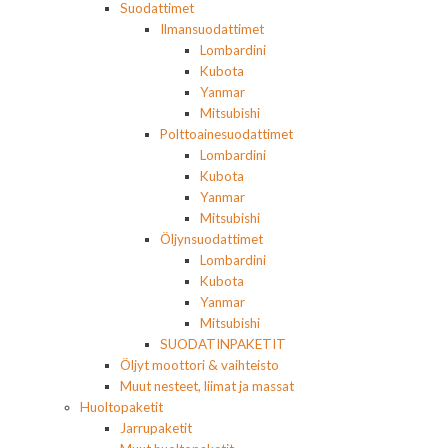
Suodattimet
Ilmansuodattimet
Lombardini
Kubota
Yanmar
Mitsubishi
Polttoainesuodattimet
Lombardini
Kubota
Yanmar
Mitsubishi
Öljynsuodattimet
Lombardini
Kubota
Yanmar
Mitsubishi
SUODATINPAKETIT
Öljyt moottori & vaihteisto
Muut nesteet, liimat ja massat
Huoltopaketit
Jarrupaketit