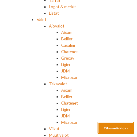
Tarrat
Logot & merkit
Listat
Valot
Ajovalot
Aixam
Bellier
Casalini
Chatenet
Grecav
Ligier
JDM
Microcar
Takavalot
Aixam
Bellier
Chatenet
Ligier
JDM
Microcar
Vilkut
Tilaa uutiskirje ›
Muut valot