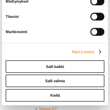
Buick
Mieltymykset
Jeep
Lasit, ikkunatarvikkeet
Sivulasit/takalasit
Tilastot
Tuulilasit
Tuulilasin pyyhkijän osat
Pyyhkijänsulat
Markkinointi
Sivulasivisiirit ja tuuliohjaimet
Lavatarvikkeet PickUp:eihin
Lavatarvikkeet
Näytä tiedot
Lavakatteet Pick Up:eihin
Renkaat ja vanteet
Renkaat ja tarvikkeet
Salli kaikki
Varapyörätelineet
Venttiilinhatut
Renkaat 14"
Salli valinta
Renkaat 15"
Renkaat 16"
Renkaat 16,5"
Kiellä
Renkaat 17"
Renkaat 18"
Renkaat 20"