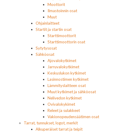
Moottorit
Ilmastoinnin osat
Muut
Ohjainlaitteet
Startit ja startin osat
Starttimoottorit
Starttimoottorin osat
Sytytysosat
Sähköosat
Ajovalokytkimet
Jarruvalokytkimet
Keskuslukon kytkimet
Lasinnostimen kytkimet
Lämmityslaitteen osat
Muut kytkimet ja sähköosat
Nelivedon kytkimet
Ovivalokykimet
Releet ja sulakkeet
Vakionopeudensäätimen osat
Tarrat, tunnukset, logot, merkit
Alkuperäiset tarrat ja teipit