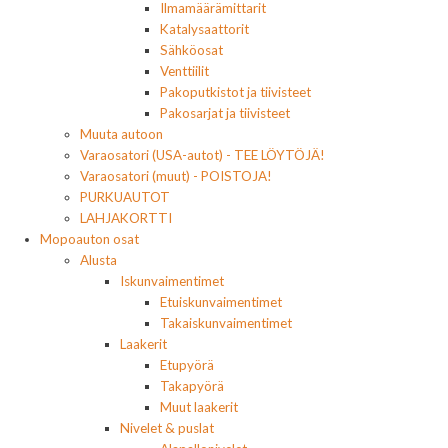
Ilmamäärämittarit
Katalysaattorit
Sähköosat
Venttiilit
Pakoputkistot ja tiivisteet
Pakosarjat ja tiivisteet
Muuta autoon
Varaosatori (USA-autot) - TEE LÖYTÖJÄ!
Varaosatori (muut) - POISTOJA!
PURKUAUTOT
LAHJAKORTTI
Mopoauton osat
Alusta
Iskunvaimentimet
Etuiskunvaimentimet
Takaiskunvaimentimet
Laakerit
Etupyörä
Takapyörä
Muut laakerit
Nivelet & puslat