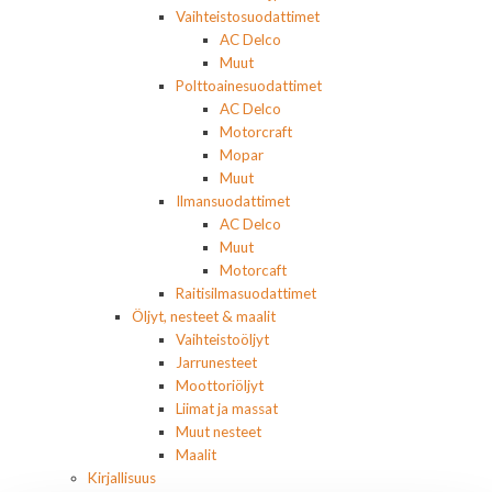
Vaihteistosuodattimet
AC Delco
Muut
Polttoainesuodattimet
AC Delco
Motorcraft
Mopar
Muut
Ilmansuodattimet
AC Delco
Muut
Motorcaft
Raitisilmasuodattimet
Öljyt, nesteet & maalit
Vaihteistoöljyt
Jarrunesteet
Moottoriöljyt
Liimat ja massat
Muut nesteet
Maalit
Kirjallisuus