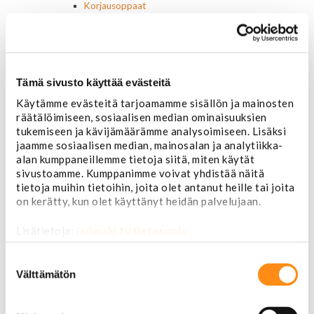
Korjausoppaat
Omistajan käsikirjat
Muu autokirjallisuus
Korinosat
Starcraft levikesarja 97-03
Mustang korinosat
Tämä sivusto käyttää evästeitä
Chevrolet
Käytämme evästeitä tarjoamamme sisällön ja mainosten
Van 1978-1996
räätälöimiseen, sosiaalisen median ominaisuuksien
Van 1997-
tukemiseen ja kävijämäärämme analysoimiseen. Lisäksi
Pick upp 1988-1999
jaamme sosiaalisen median, mainosalan ja analytiikka-
Pick upp 2000-2007
alan kumppaneillemme tietoja siitä, miten käytät
Pick upp 2008-
sivustoamme. Kumppanimme voivat yhdistää näitä
Suburban 1992-1999
tietoja muihin tietoihin, joita olet antanut heille tai joita
Suburban 2000-2006
on kerätty, kun olet käyttänyt heidän palvelujaan.
Tahoe 2000-2007
Corvette
Lisätietoja:
jarimaki.fi/tietosuoja
Chevrolet muut
Ford
Suostumuksen
Dodge
valinta
Välttämätön
Chrysler
Pontiac