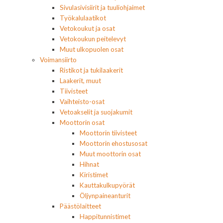
Sivulasivisiirit ja tuuliohjaimet
Työkalulaatikot
Vetokoukut ja osat
Vetokoukun peitelevyt
Muut ulkopuolen osat
Voimansiirto
Ristikot ja tukilaakerit
Laakerit, muut
Tiivisteet
Vaihteisto-osat
Vetoakselit ja suojakumit
Moottorin osat
Moottorin tiivisteet
Moottorin ehostusosat
Muut moottorin osat
Hihnat
Kiristimet
Kauttakulkupyörät
Öljynpaineanturit
Päästölaitteet
Happitunnistimet