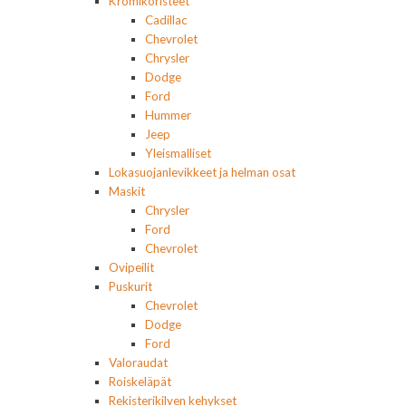
Kromikoristeet
Cadillac
Chevrolet
Chrysler
Dodge
Ford
Hummer
Jeep
Yleismalliset
Lokasuojanlevikkeet ja helman osat
Maskit
Chrysler
Ford
Chevrolet
Ovipeilit
Puskurit
Chevrolet
Dodge
Ford
Valoraudat
Roiskeläpät
Rekisterikilven kehykset