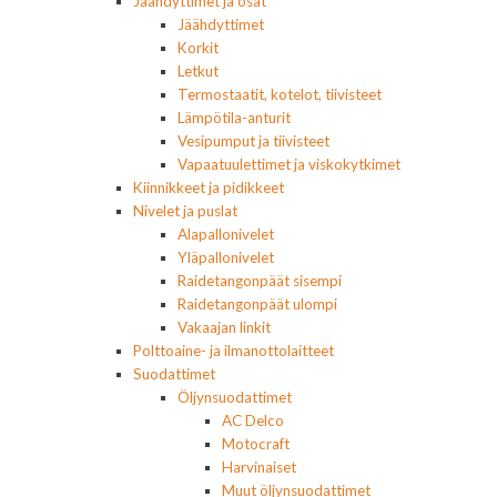
Jäähdyttimet ja osat
Jäähdyttimet
Korkit
Letkut
Termostaatit, kotelot, tiivisteet
Lämpötila-anturit
Vesipumput ja tiivisteet
Vapaatuulettimet ja viskokytkimet
Kiinnikkeet ja pidikkeet
Nivelet ja puslat
Alapallonivelet
Yläpallonivelet
Raidetangonpäät sisempi
Raidetangonpäät ulompi
Vakaajan linkit
Polttoaine- ja ilmanottolaitteet
Suodattimet
Öljynsuodattimet
AC Delco
Motocraft
Harvinaiset
Muut öljynsuodattimet