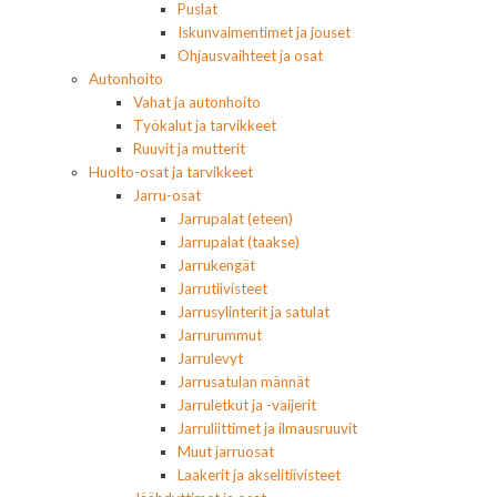
Puslat
Iskunvaimentimet ja jouset
Ohjausvaihteet ja osat
Autonhoito
Vahat ja autonhoito
Työkalut ja tarvikkeet
Ruuvit ja mutterit
Huolto-osat ja tarvikkeet
Jarru-osat
Jarrupalat (eteen)
Jarrupalat (taakse)
Jarrukengät
Jarrutiivisteet
Jarrusylinterit ja satulat
Jarrurummut
Jarrulevyt
Jarrusatulan männät
Jarruletkut ja -vaijerit
Jarruliittimet ja ilmausruuvit
Muut jarruosat
Laakerit ja akselitiivisteet