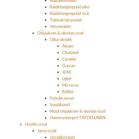
Alapallonivelet
Raidetangonpäät ulko
Raidetangonpäät sisä
Tukivarren puslat
Vetonivelet
Ohjauksen & alustan osat
Olka-akselit
Aixam
Chatenet
Casalini
Grecav
JDM
Ligier
Microcar
Bellier
Pyörän navat
Suojakumit
Muut ohjauksen & alustan osat
Hammastangot TÄYDELLINEN
Huolto-osat
Jarru-osat
Jarrutiivisteet