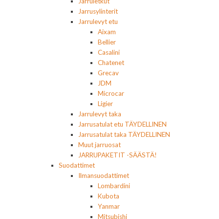
Jarruletkut
Jarrusylinterit
Jarrulevyt etu
Aixam
Bellier
Casalini
Chatenet
Grecav
JDM
Microcar
Ligier
Jarrulevyt taka
Jarrusatulat etu TÄYDELLINEN
Jarrusatulat taka TÄYDELLINEN
Muut jarruosat
JARRUPAKETIT -SÄÄSTÄ!
Suodattimet
Ilmansuodattimet
Lombardini
Kubota
Yanmar
Mitsubishi