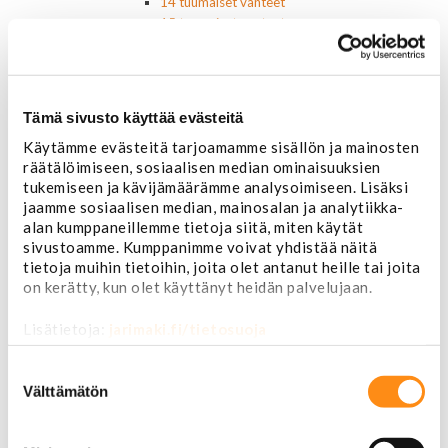
14 tuumaiset vanteet
15 tuumaiset vanteet
16 tuumaiset vanteet
17 tuumaiset vanteet
18 tuumaiset vanteet
20 tuumaiset vanteet
Tämä sivusto käyttää evästeitä
22 tuumaiset vanteet
Käytämme evästeitä tarjoamamme sisällön ja mainosten
24 tuumaiset vanteet
räätälöimiseen, sosiaalisen median ominaisuuksien
Sisusta
tukemiseen ja kävijämäärämme analysoimiseen. Lisäksi
Ehosteet
jaamme sosiaalisen median, mainosalan ja analytiikka-
Istuimet ja tarvikkeet
alan kumppaneillemme tietoja siitä, miten käytät
Lattiamatot
sivustoamme. Kumppanimme voivat yhdistää näitä
Ratit ja ratinpäälliset
tietoja muihin tietoihin, joita olet antanut heille tai joita
Ratit
on kerätty, kun olet käyttänyt heidän palvelujaan.
Ratinpäälliset
Radioadapterit ja johtosarjat
Lisätietoja:
jarimaki.fi/tietosuoja
Sisustan puuosat
Muut sisustan osat
Suostumuksen
Valot ja polttimot
valinta
Välttämätön
Valosarjat
Ajovalot
Cadillac