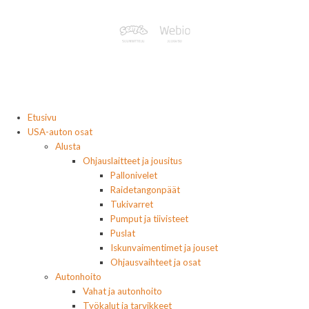
Etusivu
USA-auton osat
Alusta
Ohjauslaitteet ja jousitus
Pallonivelet
Raidetangonpäät
Tukivarret
Pumput ja tiivisteet
Puslat
Iskunvaimentimet ja jouset
Ohjausvaihteet ja osat
Autonhoito
Vahat ja autonhoito
Työkalut ja tarvikkeet