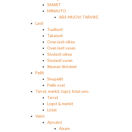
SMART
MINAUTO
ABS-MUOVI TARVIKE
Lasit
Tuulilasit
Takalasit
Oven lasit oikea
Oven lasit vasen
Sivulasit oikea
Sivulasit vasen
Ikkunan tiivisteet
Peilit
Sivupeilit
Peilin osat
Tarrat, merkit, logot, listat yms.
Tarrat
Logot & merkit
Listat
Valot
Ajovalot
Aixam