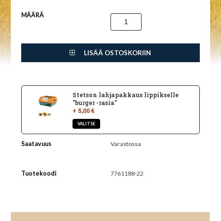
MÄÄRÄ
LISÄÄ OSTOSKORIIN
Stetson lahjapakkaus lippikselle
"burger -rasia"
+ 5,00 €
Saatavuus
Varastossa
Tuotekoodi
7761188-22