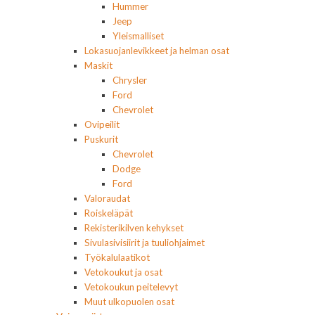
Hummer
Jeep
Yleismalliset
Lokasuojanlevikkeet ja helman osat
Maskit
Chrysler
Ford
Chevrolet
Ovipeilit
Puskurit
Chevrolet
Dodge
Ford
Valoraudat
Roiskeläpät
Rekisterikilven kehykset
Sivulasivisiirit ja tuuliohjaimet
Työkalulaatikot
Vetokoukut ja osat
Vetokoukun peitelevyt
Muut ulkopuolen osat