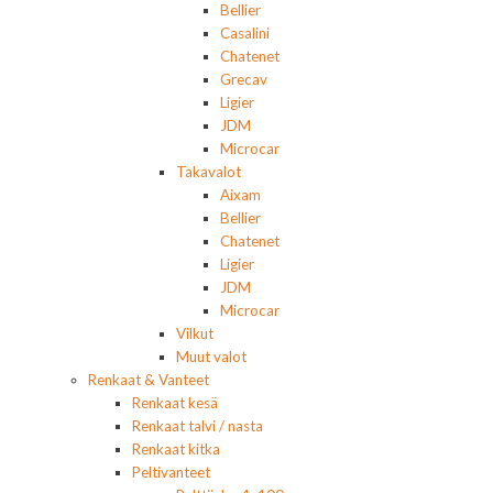
Bellier
Casalini
Chatenet
Grecav
Ligier
JDM
Microcar
Takavalot
Aixam
Bellier
Chatenet
Ligier
JDM
Microcar
Vilkut
Muut valot
Renkaat & Vanteet
Renkaat kesä
Renkaat talvi / nasta
Renkaat kitka
Peltivanteet