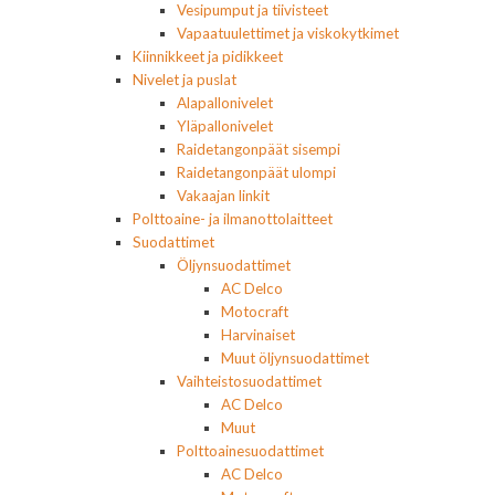
Vesipumput ja tiivisteet
Vapaatuulettimet ja viskokytkimet
Kiinnikkeet ja pidikkeet
Nivelet ja puslat
Alapallonivelet
Yläpallonivelet
Raidetangonpäät sisempi
Raidetangonpäät ulompi
Vakaajan linkit
Polttoaine- ja ilmanottolaitteet
Suodattimet
Öljynsuodattimet
AC Delco
Motocraft
Harvinaiset
Muut öljynsuodattimet
Vaihteistosuodattimet
AC Delco
Muut
Polttoainesuodattimet
AC Delco