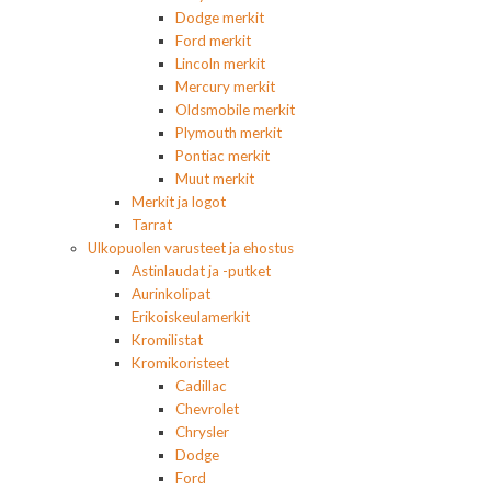
Dodge merkit
Ford merkit
Lincoln merkit
Mercury merkit
Oldsmobile merkit
Plymouth merkit
Pontiac merkit
Muut merkit
Merkit ja logot
Tarrat
Ulkopuolen varusteet ja ehostus
Astinlaudat ja -putket
Aurinkolipat
Erikoiskeulamerkit
Kromilistat
Kromikoristeet
Cadillac
Chevrolet
Chrysler
Dodge
Ford