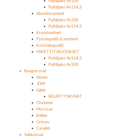
Pulttijako 4x100
Pulttijako 4x114,3
Alumiinivanteet
Pulttijako 4x100
Pulttijako 4x114,3
Kromivanteet
Pyöränpultit & mutterit
Koristekapselit
PAKETTITARJOUKSET
Pulttijako 4x114,3
Pulttijako 4x100
Rungon osat
Aixam
JDM
Ligier
RÄJÄYTYSKUVAT
Chatenet
Microcar
Bellier
Grecav
Casalini
Sähköosat