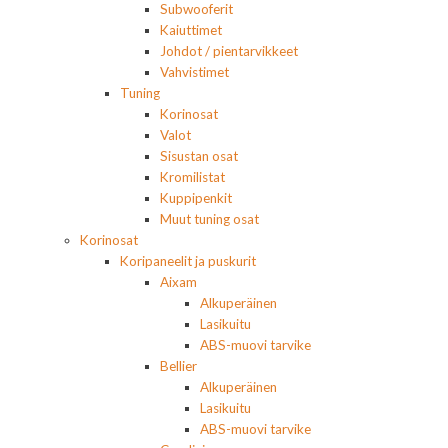
Subwooferit
Kaiuttimet
Johdot / pientarvikkeet
Vahvistimet
Tuning
Korinosat
Valot
Sisustan osat
Kromilistat
Kuppipenkit
Muut tuning osat
Korinosat
Koripaneelit ja puskurit
Aixam
Alkuperäinen
Lasikuitu
ABS-muovi tarvike
Bellier
Alkuperäinen
Lasikuitu
ABS-muovi tarvike