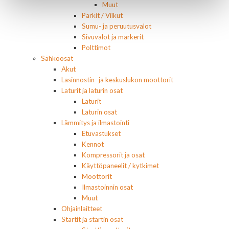
Muut
Parkit / Vilkut
Sumu- ja peruutusvalot
Sivuvalot ja markerit
Polttimot
Sähköosat
Akut
Lasinnostin- ja keskuslukon moottorit
Laturit ja laturin osat
Laturit
Laturin osat
Lämmitys ja ilmastointi
Etuvastukset
Kennot
Kompressorit ja osat
Käyttöpaneelit / kytkimet
Moottorit
Ilmastoinnin osat
Muut
Ohjainlaitteet
Startit ja startin osat