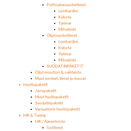
Polttoainesuodattimet
Lombardini
Kubota
Yanmar
Mitsubishi
Öljynsuodattimet
Lombardini
Kubota
Yanmar
Mitsubishi
SUODATINPAKETIT
Öljyt moottori & vaihteisto
Muut nesteet, liimat ja massat
Huoltopaketit
Jarrupaketit
Muut huoltopaketit
Suodatinpaketit
Variaattorin huoltopaketit
Hifi & Tuning
Hifi / Äänentoisto
Soittimet