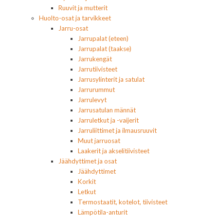
Ruuvit ja mutterit
Huolto-osat ja tarvikkeet
Jarru-osat
Jarrupalat (eteen)
Jarrupalat (taakse)
Jarrukengät
Jarrutiivisteet
Jarrusylinterit ja satulat
Jarrurummut
Jarrulevyt
Jarrusatulan männät
Jarruletkut ja -vaijerit
Jarruliittimet ja ilmausruuvit
Muut jarruosat
Laakerit ja akselitiivisteet
Jäähdyttimet ja osat
Jäähdyttimet
Korkit
Letkut
Termostaatit, kotelot, tiivisteet
Lämpötila-anturit