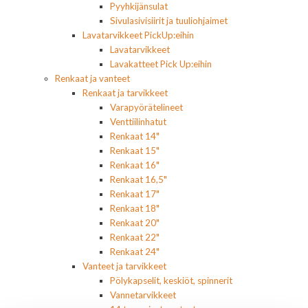
Pyyhkijänsulat
Sivulasivisiirit ja tuuliohjaimet
Lavatarvikkeet PickUp:eihin
Lavatarvikkeet
Lavakatteet Pick Up:eihin
Renkaat ja vanteet
Renkaat ja tarvikkeet
Varapyörätelineet
Venttiilinhatut
Renkaat 14"
Renkaat 15"
Renkaat 16"
Renkaat 16,5"
Renkaat 17"
Renkaat 18"
Renkaat 20"
Renkaat 22"
Renkaat 24"
Vanteet ja tarvikkeet
Pölykapselit, keskiöt, spinnerit
Vannetarvikkeet