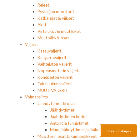
Releet
Pyyhkijän moottorit
Katkaisijat & viikset
Akut
Virtalukot & muut lukot
Muut sähkö-osat
Vaijerit
Kaasuvaijerit
Käsijarruvaijerit
Vaihteiston vaijerit
Nopeusmittarin vaijerit
Konepeiton vaijerit
Takaluukun vaijerit
MUUT VAIJERIT
Voimansiirto
Jäähdyttimet & osat
Jäähdyttimet
Jäähdyttimen korkit
Anturit ja tunnistimet
Muut jäähdyttimen ja jäähdytyksen osat
Tilaa uutiskirje ›
Moottorin osat & kumipidikkeet