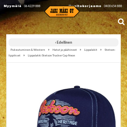
Myymälä
06 4229 888
Huoltokorjaamo
0400 654 888
‹ Edellinen
»
»
»
Pukeutuminen & Western
Hatut ja päähineet
Lippalakit
Stetson-
»
lippikset
Lippalakki Stetson Trucker Cap Neon