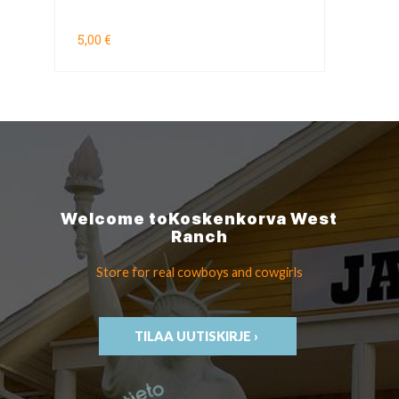
5,00 €
Welcome to
Koskenkorva
West
Ranch
Store for real cowboys
and cowgirls
TILAA UUTISKIRJE ›