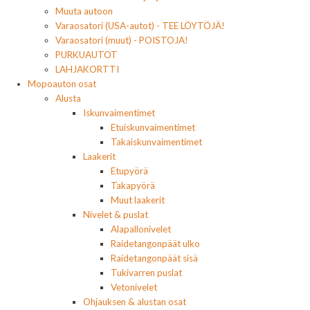
Muuta autoon
Varaosatori (USA-autot) - TEE LÖYTÖJÄ!
Varaosatori (muut) - POISTOJA!
PURKUAUTOT
LAHJAKORTTI
Mopoauton osat
Alusta
Iskunvaimentimet
Etuiskunvaimentimet
Takaiskunvaimentimet
Laakerit
Etupyörä
Takapyörä
Muut laakerit
Nivelet & puslat
Alapallonivelet
Raidetangonpäät ulko
Raidetangonpäät sisä
Tukivarren puslat
Vetonivelet
Ohjauksen & alustan osat