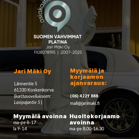
Myymälä ja
Jari Mäki Oy
korjaamon
ajanvaraus:
Lännentie 5
61330 Koskenkorva
(
karttasovellukseen:
(06) 4229 888
Lasipajantie 5
)
mail@jarimaki.fi
Myymälä avoinna
Huoltokorjaamo
avoinna
ma-pe 8-17
la 9-14
ma-pe 8.00-16.30