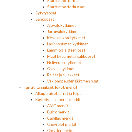
Starttimoottorit
Starttimoottorin osat
Sytytysosat
Sähköosat
Ajovalokytkimet
Jarruvalokytkimet
Keskuslukon kytkimet
Lasinnostimen kytkimet
Lämmityslaitteen osat
Muut kytkimet ja sähköosat
Nelivedon kytkimet
Ovivalokykimet
Releet ja sulakkeet
Vakionopeudensäätimen osat
Tarrat, tunnukset, logot, merkit
Alkuperäiset tarrat ja teipit
Käytetyt alkuperäismerkit
AMC merkit
Buick merkit
Cadillac merkit
Chevrolet merkit
Chrysler merkit