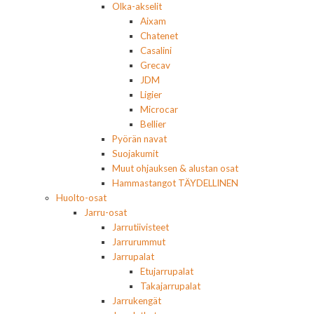
Olka-akselit
Aixam
Chatenet
Casalini
Grecav
JDM
Ligier
Microcar
Bellier
Pyörän navat
Suojakumit
Muut ohjauksen & alustan osat
Hammastangot TÄYDELLINEN
Huolto-osat
Jarru-osat
Jarrutiivisteet
Jarrurummut
Jarrupalat
Etujarrupalat
Takajarrupalat
Jarrukengät