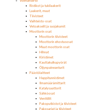
Voimansiirto
Ristikot ja tukilaakerit
Laakerit, muut
Tiivisteet
Vaihteisto-osat
Vetoakselit ja suojakumit
Moottorin osat
Moottorin tiivisteet
Moottorin ehostusosat
Muut moottorin osat
Hihnat
Kiristimet
Kauttakulkupyörät
Öljynpaineanturit
Päästölaitteet
Happitunnistimet
Ilmamäärämittarit
Katalysaattorit
Sähköosat
Venttiilit
Pakoputkistot ja tiivisteet
Pakosarjat ja tiivisteet