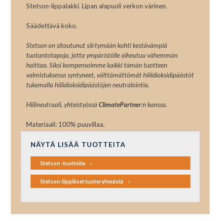
Stetson-lippalakki. Lipan alapuoli verkon värinen.
Säädettävä koko.
Stetson on sitoutunut siirtymään kohti kestävämpiä
tuotantotapoja, jotta ympäristölle aiheutuu vähemmän
haittaa. Siksi kompensoimme kaikki tämän tuotteen
valmistuksessa syntyneet, välttämättömät hiilidioksidipäästöt
tukemalla hiilidioksidipäästöjen neutralointia.
Hiilineutraali, yhteistyössä
ClimatePartner
:n kanssa.
Materiaali: 100% puuvillaa.
NÄYTÄ LISÄÄ TUOTTEITA
Stetson -tuotteita
Stetson-lippikset tuoteryhmästä