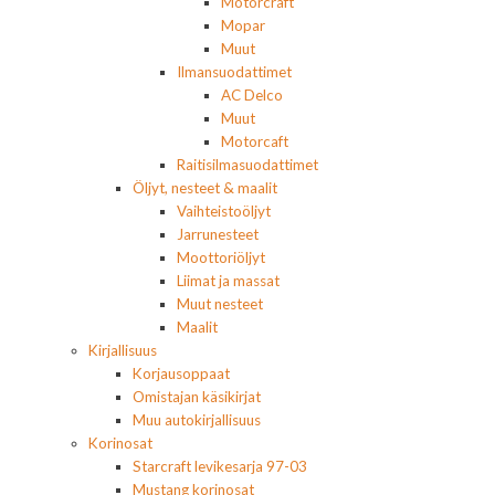
Motorcraft
Mopar
Muut
Ilmansuodattimet
AC Delco
Muut
Motorcaft
Raitisilmasuodattimet
Öljyt, nesteet & maalit
Vaihteistoöljyt
Jarrunesteet
Moottoriöljyt
Liimat ja massat
Muut nesteet
Maalit
Kirjallisuus
Korjausoppaat
Omistajan käsikirjat
Muu autokirjallisuus
Korinosat
Starcraft levikesarja 97-03
Mustang korinosat