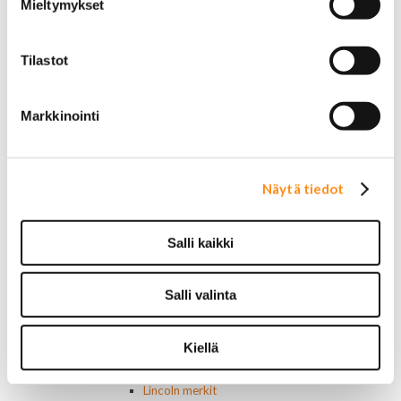
Mieltymykset
Ajovalokytkimet
Jarruvalokytkimet
Keskuslukon kytkimet
Tilastot
Lasinnostimen kytkimet
Lämmityslaitteen osat
Muut kytkimet ja sähköosat
Markkinointi
Nelivedon kytkimet
Ovivalokykimet
Releet ja sulakkeet
Vakionopeudensäätimen osat
Näytä tiedot
Tarrat, tunnukset, logot, merkit
Alkuperäiset tarrat ja teipit
Käytetyt alkuperäismerkit
Salli kaikki
AMC merkit
Buick merkit
Salli valinta
Cadillac merkit
Chevrolet merkit
Chrysler merkit
Kiellä
Dodge merkit
Ford merkit
Lincoln merkit