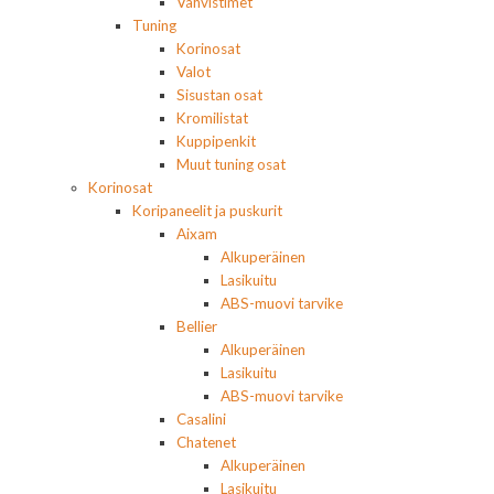
Vahvistimet
Tuning
Korinosat
Valot
Sisustan osat
Kromilistat
Kuppipenkit
Muut tuning osat
Korinosat
Koripaneelit ja puskurit
Aixam
Alkuperäinen
Lasikuitu
ABS-muovi tarvike
Bellier
Alkuperäinen
Lasikuitu
ABS-muovi tarvike
Casalini
Chatenet
Alkuperäinen
Lasikuitu