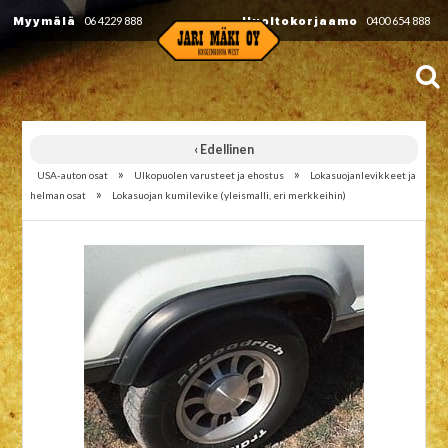
Myymälä
06 4229 888
Huoltokorjaamo
0400 654 888
‹ Edellinen
»
»
USA-auton osat
Ulkopuolen varusteet ja ehostus
Lokasuojanlevikkeet ja
»
helman osat
Lokasuojan kumilevike (yleismalli, eri merkkeihin)