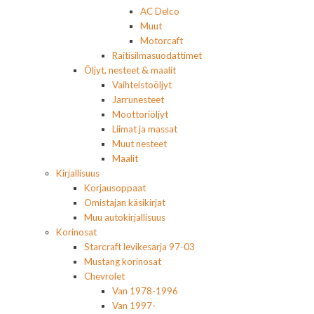
AC Delco
Muut
Motorcaft
Raitisilmasuodattimet
Öljyt, nesteet & maalit
Vaihteistoöljyt
Jarrunesteet
Moottoriöljyt
Liimat ja massat
Muut nesteet
Maalit
Kirjallisuus
Korjausoppaat
Omistajan käsikirjat
Muu autokirjallisuus
Korinosat
Starcraft levikesarja 97-03
Mustang korinosat
Chevrolet
Van 1978-1996
Van 1997-