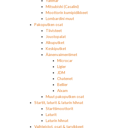
Yanmar
Mitsubishi (Casalini)
Moottorin kumipidikkeet
Lombardini muut
Pakoputken osat
Tiivisteet
Joustopalat
Alkuputket
Keskiputket
Äänenvaimentimet
Microcar
Ligier
JDM
Chatenet
Bellier
Aixam
Muut pakoputken osat
Startit, laturit & laturin hihnat
Starttimoottorit
Laturit
Laturin hihnat
Vaihteistot, osat & tarvikkeet