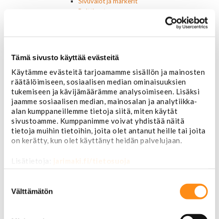
Sivuvalot ja markerit
Polttimot
Sähköosat
Akut
Lasinnostin- ja keskuslukon moottorit
Laturit ja laturin osat
Tämä sivusto käyttää evästeitä
Laturit
Käytämme evästeitä tarjoamamme sisällön ja mainosten
Laturin osat
räätälöimiseen, sosiaalisen median ominaisuuksien
Lämmitys ja ilmastointi
tukemiseen ja kävijämäärämme analysoimiseen. Lisäksi
Etuvastukset
jaamme sosiaalisen median, mainosalan ja analytiikka-
Kennot
alan kumppaneillemme tietoja siitä, miten käytät
Kompressorit ja osat
sivustoamme. Kumppanimme voivat yhdistää näitä
Käyttöpaneelit / kytkimet
tietoja muihin tietoihin, joita olet antanut heille tai joita
Moottorit
on kerätty, kun olet käyttänyt heidän palvelujaan.
Ilmastoinnin osat
Muut
Lisätietoja:
jarimaki.fi/tietosuoja
Ohjainlaitteet
Startit ja startin osat
Suostumuksen
Starttimoottorit
valinta
Välttämätön
Starttimoottorin osat
Sytytysosat
Sähköosat