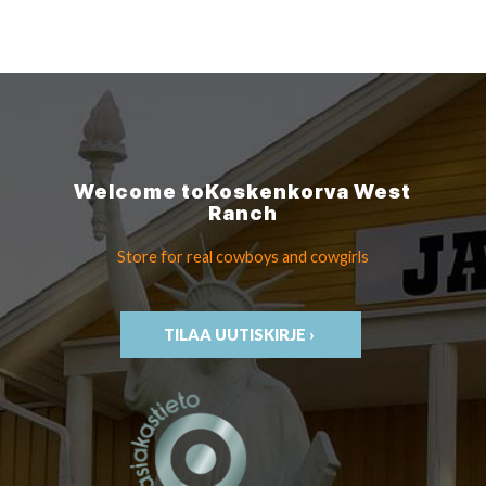
Welcome to
Koskenkorva
West
Ranch
Store for real cowboys
and cowgirls
TILAA UUTISKIRJE ›