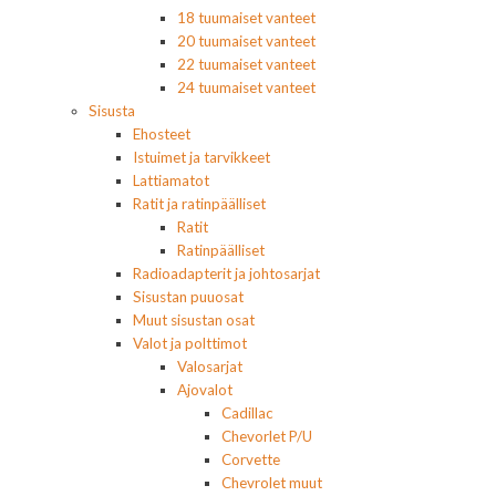
18 tuumaiset vanteet
20 tuumaiset vanteet
22 tuumaiset vanteet
24 tuumaiset vanteet
Sisusta
Ehosteet
Istuimet ja tarvikkeet
Lattiamatot
Ratit ja ratinpäälliset
Ratit
Ratinpäälliset
Radioadapterit ja johtosarjat
Sisustan puuosat
Muut sisustan osat
Valot ja polttimot
Valosarjat
Ajovalot
Cadillac
Chevorlet P/U
Corvette
Chevrolet muut