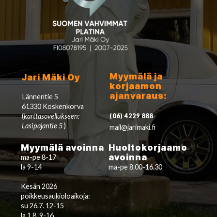
Myymälä ja
Jari Mäki Oy
korjaamon
ajanvaraus:
Lännentie 5
61330 Koskenkorva
(
karttasovellukseen:
(06) 4229 888
Lasipajantie 5
)
mail@jarimaki.fi
Myymälä avoinna
Huoltokorjaamo
avoinna
ma-pe 8-17
la 9-14
ma-pe 8.00-16.30
Kesän 2026
poikkeusaukioloaikoja:
su 26.7. 12-15
la 1.8. 9-16