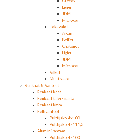
Grecav
Ligier
JDM
Microcar
Takavalot
Aixam
Bellier
Chatenet
Ligier
JDM
Microcar
Vilkut
Muut valot
Renkaat & Vanteet
Renkaat kesä
Renkaat talvi / nasta
Renkaat kitka
Peltivanteet
Pulttijako 4x100
Pulttijako 4x114,3
Alumiinivanteet
Pulttijako 4x100