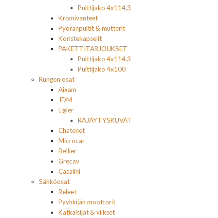
Pulttijako 4x114,3
Kromivanteet
Pyöränpultit & mutterit
Koristekapselit
PAKETTITARJOUKSET
Pulttijako 4x114,3
Pulttijako 4x100
Rungon osat
Aixam
JDM
Ligier
RÄJÄYTYSKUVAT
Chatenet
Microcar
Bellier
Grecav
Casalini
Sähköosat
Releet
Pyyhkijän moottorit
Katkaisijat & viikset