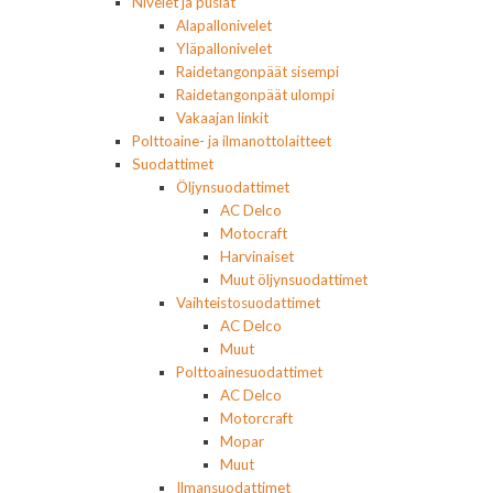
Nivelet ja puslat
Alapallonivelet
Yläpallonivelet
Raidetangonpäät sisempi
Raidetangonpäät ulompi
Vakaajan linkit
Polttoaine- ja ilmanottolaitteet
Suodattimet
Öljynsuodattimet
AC Delco
Motocraft
Harvinaiset
Muut öljynsuodattimet
Vaihteistosuodattimet
AC Delco
Muut
Polttoainesuodattimet
AC Delco
Motorcraft
Mopar
Muut
Ilmansuodattimet