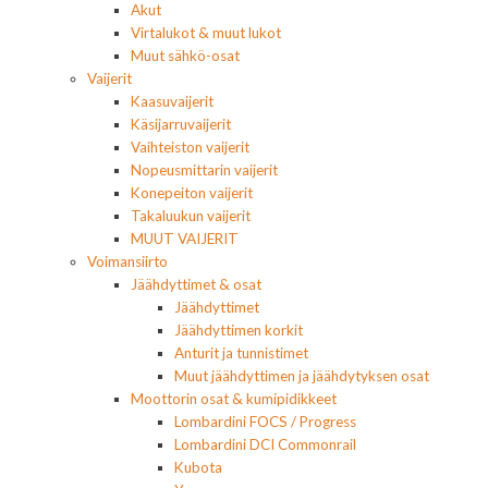
Akut
Virtalukot & muut lukot
Muut sähkö-osat
Vaijerit
Kaasuvaijerit
Käsijarruvaijerit
Vaihteiston vaijerit
Nopeusmittarin vaijerit
Konepeiton vaijerit
Takaluukun vaijerit
MUUT VAIJERIT
Voimansiirto
Jäähdyttimet & osat
Jäähdyttimet
Jäähdyttimen korkit
Anturit ja tunnistimet
Muut jäähdyttimen ja jäähdytyksen osat
Moottorin osat & kumipidikkeet
Lombardini FOCS / Progress
Lombardini DCI Commonrail
Kubota