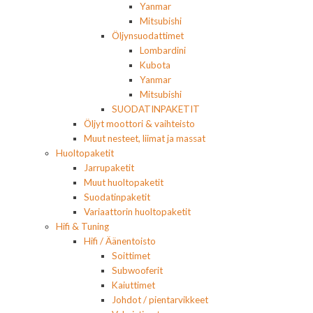
Yanmar
Mitsubishi
Öljynsuodattimet
Lombardini
Kubota
Yanmar
Mitsubishi
SUODATINPAKETIT
Öljyt moottori & vaihteisto
Muut nesteet, liimat ja massat
Huoltopaketit
Jarrupaketit
Muut huoltopaketit
Suodatinpaketit
Variaattorin huoltopaketit
Hifi & Tuning
Hifi / Äänentoisto
Soittimet
Subwooferit
Kaiuttimet
Johdot / pientarvikkeet