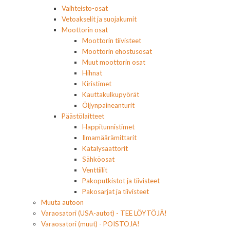
Vaihteisto-osat
Vetoakselit ja suojakumit
Moottorin osat
Moottorin tiivisteet
Moottorin ehostusosat
Muut moottorin osat
Hihnat
Kiristimet
Kauttakulkupyörät
Öljynpaineanturit
Päästölaitteet
Happitunnistimet
Ilmamäärämittarit
Katalysaattorit
Sähköosat
Venttiilit
Pakoputkistot ja tiivisteet
Pakosarjat ja tiivisteet
Muuta autoon
Varaosatori (USA-autot) - TEE LÖYTÖJÄ!
Varaosatori (muut) - POISTOJA!