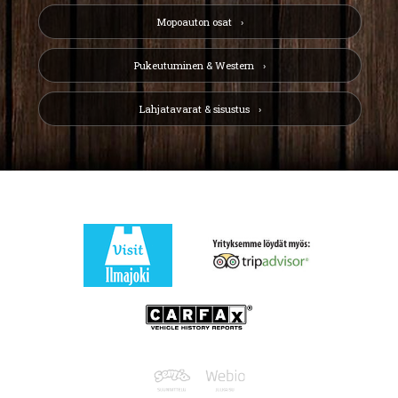
Mopoauton osat
Pukeutuminen & Western
Lahjatavarat & sisustus