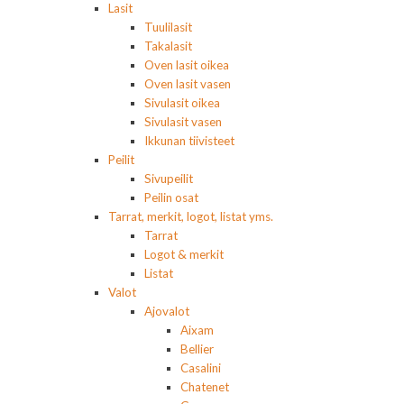
Lasit
Tuulilasit
Takalasit
Oven lasit oikea
Oven lasit vasen
Sivulasit oikea
Sivulasit vasen
Ikkunan tiivisteet
Peilit
Sivupeilit
Peilin osat
Tarrat, merkit, logot, listat yms.
Tarrat
Logot & merkit
Listat
Valot
Ajovalot
Aixam
Bellier
Casalini
Chatenet