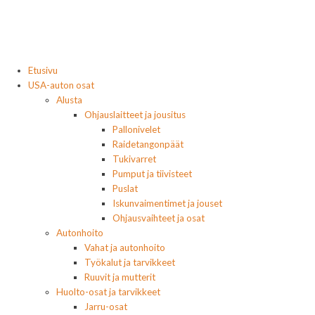
Etusivu
USA-auton osat
Alusta
Ohjauslaitteet ja jousitus
Pallonivelet
Raidetangonpäät
Tukivarret
Pumput ja tiivisteet
Puslat
Iskunvaimentimet ja jouset
Ohjausvaihteet ja osat
Autonhoito
Vahat ja autonhoito
Työkalut ja tarvikkeet
Ruuvit ja mutterit
Huolto-osat ja tarvikkeet
Jarru-osat