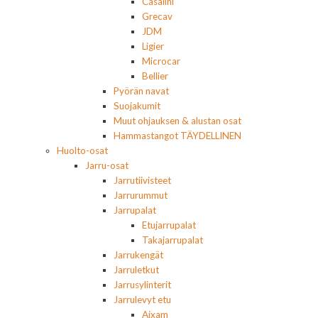
Casalini
Grecav
JDM
Ligier
Microcar
Bellier
Pyörän navat
Suojakumit
Muut ohjauksen & alustan osat
Hammastangot TÄYDELLINEN
Huolto-osat
Jarru-osat
Jarrutiivisteet
Jarrurummut
Jarrupalat
Etujarrupalat
Takajarrupalat
Jarrukengät
Jarruletkut
Jarrusylinterit
Jarrulevyt etu
Aixam