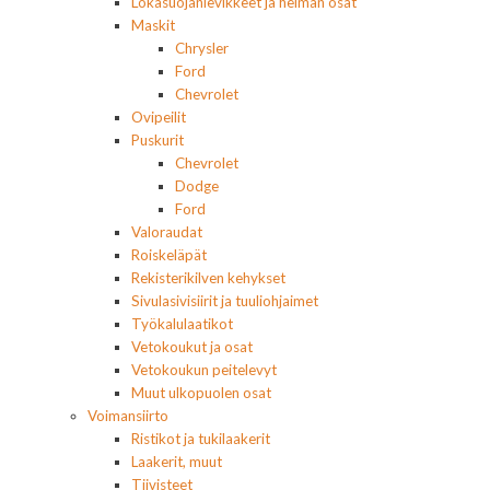
Lokasuojanlevikkeet ja helman osat
Maskit
Chrysler
Ford
Chevrolet
Ovipeilit
Puskurit
Chevrolet
Dodge
Ford
Valoraudat
Roiskeläpät
Rekisterikilven kehykset
Sivulasivisiirit ja tuuliohjaimet
Työkalulaatikot
Vetokoukut ja osat
Vetokoukun peitelevyt
Muut ulkopuolen osat
Voimansiirto
Ristikot ja tukilaakerit
Laakerit, muut
Tiivisteet