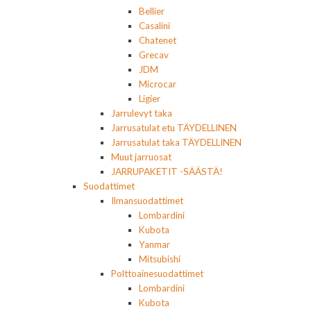
Bellier
Casalini
Chatenet
Grecav
JDM
Microcar
Ligier
Jarrulevyt taka
Jarrusatulat etu TÄYDELLINEN
Jarrusatulat taka TÄYDELLINEN
Muut jarruosat
JARRUPAKETIT -SÄÄSTÄ!
Suodattimet
Ilmansuodattimet
Lombardini
Kubota
Yanmar
Mitsubishi
Polttoainesuodattimet
Lombardini
Kubota