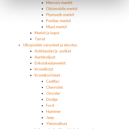
Mercury merkit
Oldsmobile merkit
Plymouth merkit
Pontiac merkit
Muut merkit
Merkit ja logot
Tarrat
Ulkopuolen varusteet ja ehostus
Astinlaudat ja -putket
Aurinkolipat
Erikoiskeulamerkit
Kromilistat
Kromikoristeet
Cadillac
Chevrolet
Chrysler
Dodge
Ford
Hummer
Jeep
Yleismalliset