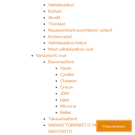
Vaihdelaatikot
Rattaat
Akselit
Tiivisteet
Nopeusmittarin pyörittimet / anturit
Korjaussarjat
Vaihdelaatikon lohkot
Muut vaihdelaatikon osat
Variaattorit, osat
Etuvariaattorit
Aixam
Casalini
Chatenet
Grecav
JDM
Ligier
Microcar
Bellier
Takavariaattorit
VARIAATTORIPAKETIT MOOTTORI+
Tilaa uutiskirje ›
VAIHTEISTO