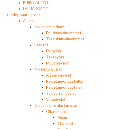
PURKUAUTOT
LAHJAKORTTI
Mopoauton osat
Alusta
Iskunvaimentimet
Etuiskunvaimentimet
Takaiskunvaimentimet
Laakerit
Etupyörä
Takapyörä
Muut laakerit
Nivelet & puslat
Alapallonivelet
Raidetangonpäät ulko
Raidetangonpäät sisä
Tukivarren puslat
Vetonivelet
Ohjauksen & alustan osat
Olka-akselit
Aixam
Chatenet