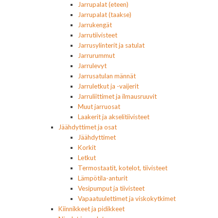
Jarrupalat (eteen)
Jarrupalat (taakse)
Jarrukengät
Jarrutiivisteet
Jarrusylinterit ja satulat
Jarrurummut
Jarrulevyt
Jarrusatulan männät
Jarruletkut ja -vaijerit
Jarruliittimet ja ilmausruuvit
Muut jarruosat
Laakerit ja akselitiivisteet
Jäähdyttimet ja osat
Jäähdyttimet
Korkit
Letkut
Termostaatit, kotelot, tiivisteet
Lämpötila-anturit
Vesipumput ja tiivisteet
Vapaatuulettimet ja viskokytkimet
Kiinnikkeet ja pidikkeet