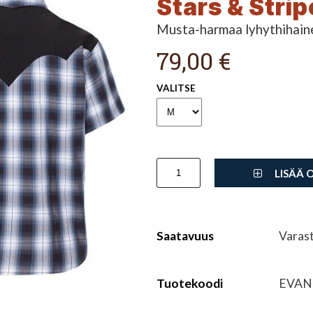
Stars & Strip
Musta-harmaa lyhythihain
79,00 €
VALITSE
LISÄÄ 
Saatavuus
Varas
Tuotekoodi
EVAN