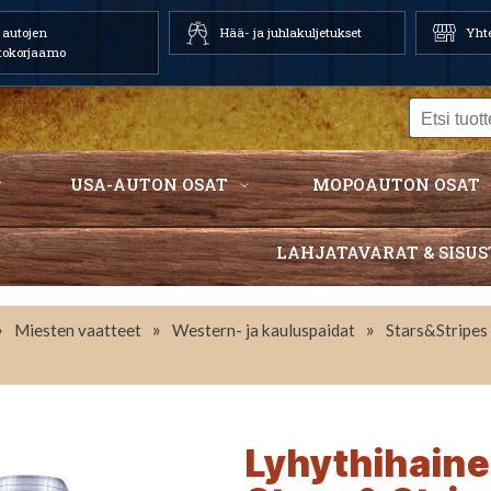
autojen
Hää- ja juhlakuljetukset
Yhte
tokorjaamo
USA-AUTON OSAT
MOPOAUTON OSAT
LAHJATAVARAT & SISUS
»
»
»
Miesten vaatteet
Western- ja kauluspaidat
Stars&Stripes
Lyhythihaine