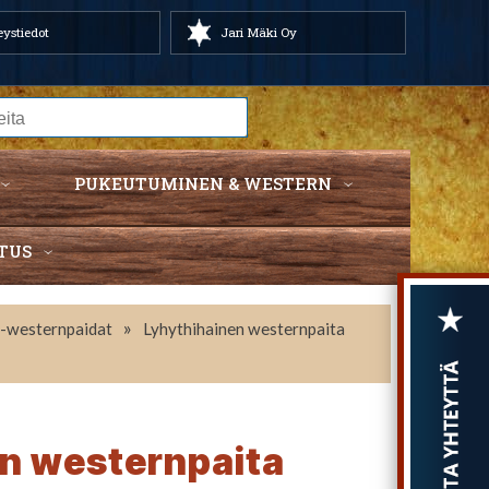
ystiedot
Jari Mäki Oy
PUKEUTUMINEN & WESTERN
TUS
»
 -westernpaidat
Lyhythihainen westernpaita
n westernpaita