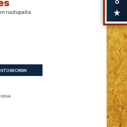
es
en ruutupaita
OSTOSKORIIN
tossa