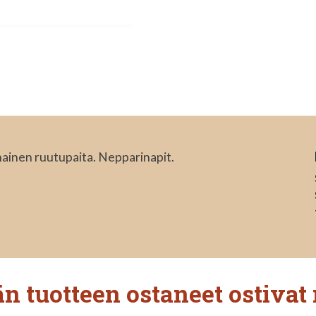
hainen ruutupaita. Nepparinapit.
n tuotteen ostaneet ostivat