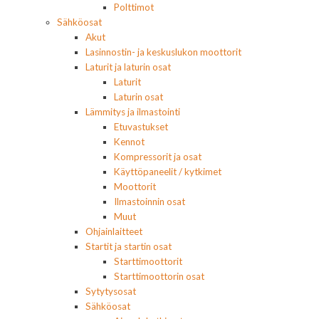
Polttimot
Sähköosat
Akut
Lasinnostin- ja keskuslukon moottorit
Laturit ja laturin osat
Laturit
Laturin osat
Lämmitys ja ilmastointi
Etuvastukset
Kennot
Kompressorit ja osat
Käyttöpaneelit / kytkimet
Moottorit
Ilmastoinnin osat
Muut
Ohjainlaitteet
Startit ja startin osat
Starttimoottorit
Starttimoottorin osat
Sytytysosat
Sähköosat