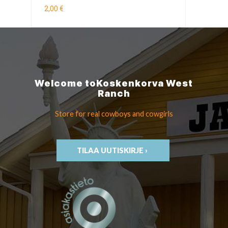
2,00 €
Welcome to
Koskenkorva
West
Ranch
Store for real cowboys
and cowgirls
TILAA UUTISKIRJE ›