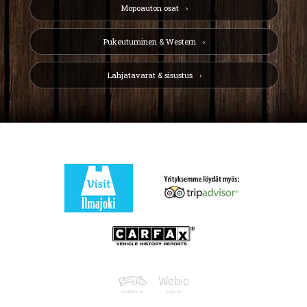
Mopoauton osat
Pukeutuminen & Western
Lahjatavarat & sisustus