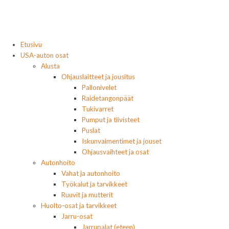
Etusivu
USA-auton osat
Alusta
Ohjauslaitteet ja jousitus
Pallonivelet
Raidetangonpäät
Tukivarret
Pumput ja tiivisteet
Puslat
Iskunvaimentimet ja jouset
Ohjausvaihteet ja osat
Autonhoito
Vahat ja autonhoito
Työkalut ja tarvikkeet
Ruuvit ja mutterit
Huolto-osat ja tarvikkeet
Jarru-osat
Jarrupalat (eteen)