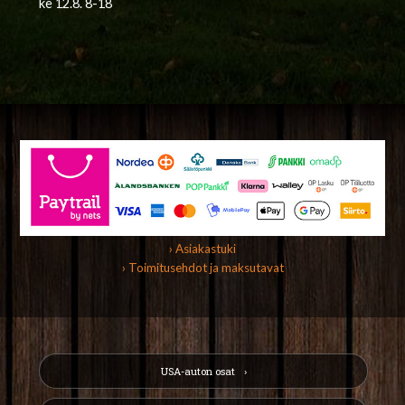
ke 12.8. 8-18
› Asiakastuki
› Toimitusehdot ja maksutavat
USA-auton osat