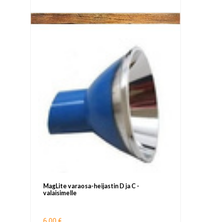
MagLite varaosa-heijastin D ja C -
valaisimelle
6,00 €