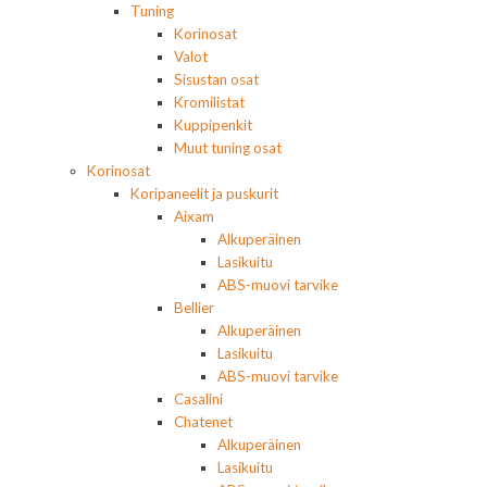
Tuning
Korinosat
Valot
Sisustan osat
Kromilistat
Kuppipenkit
Muut tuning osat
Korinosat
Koripaneelit ja puskurit
Aixam
Alkuperäinen
Lasikuitu
ABS-muovi tarvike
Bellier
Alkuperäinen
Lasikuitu
ABS-muovi tarvike
Casalini
Chatenet
Alkuperäinen
Lasikuitu