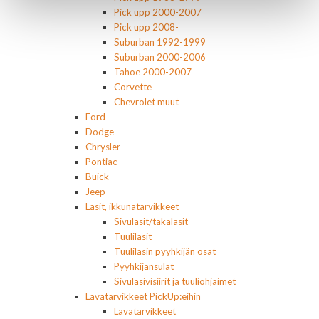
Pick upp 2000-2007
Pick upp 2008-
Suburban 1992-1999
Suburban 2000-2006
Tahoe 2000-2007
Corvette
Chevrolet muut
Ford
Dodge
Chrysler
Pontiac
Buick
Jeep
Lasit, ikkunatarvikkeet
Sivulasit/takalasit
Tuulilasit
Tuulilasin pyyhkijän osat
Pyyhkijänsulat
Sivulasivisiirit ja tuuliohjaimet
Lavatarvikkeet PickUp:eihin
Lavatarvikkeet