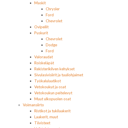
Maskit
Chrysler
Ford
Chevrolet
Ovipeilit
Puskurit
Chevrolet
Dodge
Ford
Valoraudat
Roiskeläpät
Rekisterikilven kehykset
Sivulasivisiirit ja tuuliohjaimet
Työkalulaatikot
Vetokoukut ja osat
Vetokoukun peitelevyt
Muut ulkopuolen osat
Voimansiirto
Ristikot ja tukilaakerit
Laakerit, muut
Tiivisteet