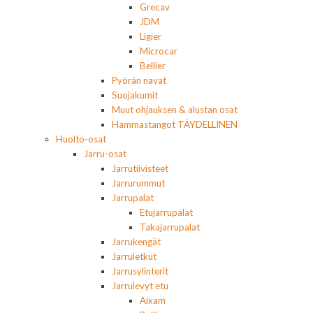
Grecav
JDM
Ligier
Microcar
Bellier
Pyörän navat
Suojakumit
Muut ohjauksen & alustan osat
Hammastangot TÄYDELLINEN
Huolto-osat
Jarru-osat
Jarrutiivisteet
Jarrurummut
Jarrupalat
Etujarrupalat
Takajarrupalat
Jarrukengät
Jarruletkut
Jarrusylinterit
Jarrulevyt etu
Aixam