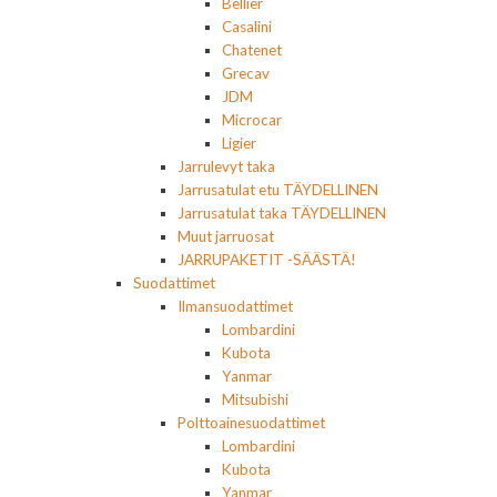
Bellier
Casalini
Chatenet
Grecav
JDM
Microcar
Ligier
Jarrulevyt taka
Jarrusatulat etu TÄYDELLINEN
Jarrusatulat taka TÄYDELLINEN
Muut jarruosat
JARRUPAKETIT -SÄÄSTÄ!
Suodattimet
Ilmansuodattimet
Lombardini
Kubota
Yanmar
Mitsubishi
Polttoainesuodattimet
Lombardini
Kubota
Yanmar