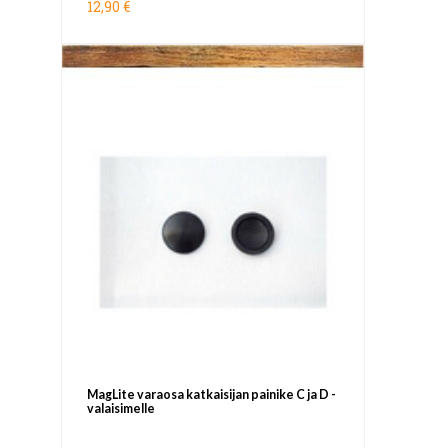
12,90 €
MagLite varaosa katkaisijan painike C ja D -
valaisimelle