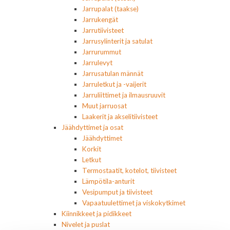
Jarrupalat (taakse)
Jarrukengät
Jarrutiivisteet
Jarrusylinterit ja satulat
Jarrurummut
Jarrulevyt
Jarrusatulan männät
Jarruletkut ja -vaijerit
Jarruliittimet ja ilmausruuvit
Muut jarruosat
Laakerit ja akselitiivisteet
Jäähdyttimet ja osat
Jäähdyttimet
Korkit
Letkut
Termostaatit, kotelot, tiivisteet
Lämpötila-anturit
Vesipumput ja tiivisteet
Vapaatuulettimet ja viskokytkimet
Kiinnikkeet ja pidikkeet
Nivelet ja puslat