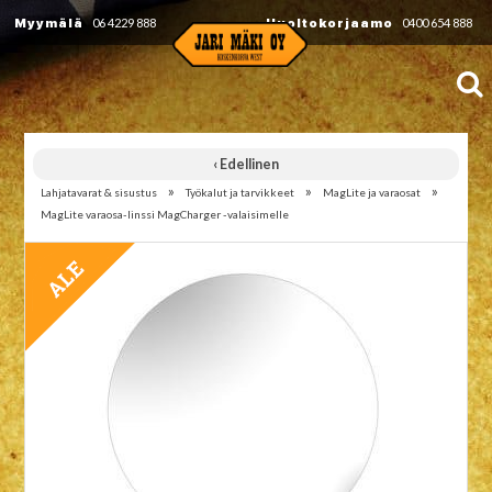
Myymälä
06 4229 888
Huoltokorjaamo
0400 654 888
‹ Edellinen
»
»
»
Lahjatavarat & sisustus
Työkalut ja tarvikkeet
MagLite ja varaosat
MagLite varaosa-linssi MagCharger -valaisimelle
TARJOUS