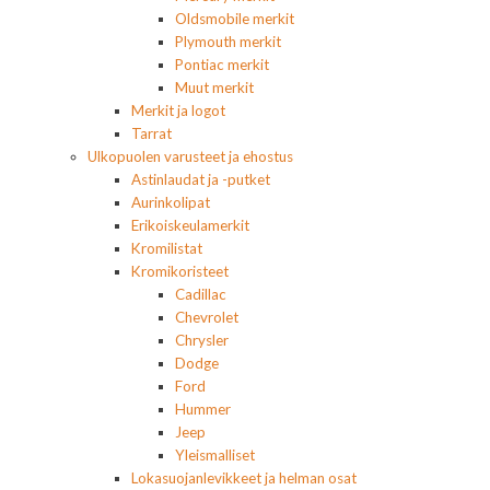
Oldsmobile merkit
Plymouth merkit
Pontiac merkit
Muut merkit
Merkit ja logot
Tarrat
Ulkopuolen varusteet ja ehostus
Astinlaudat ja -putket
Aurinkolipat
Erikoiskeulamerkit
Kromilistat
Kromikoristeet
Cadillac
Chevrolet
Chrysler
Dodge
Ford
Hummer
Jeep
Yleismalliset
Lokasuojanlevikkeet ja helman osat