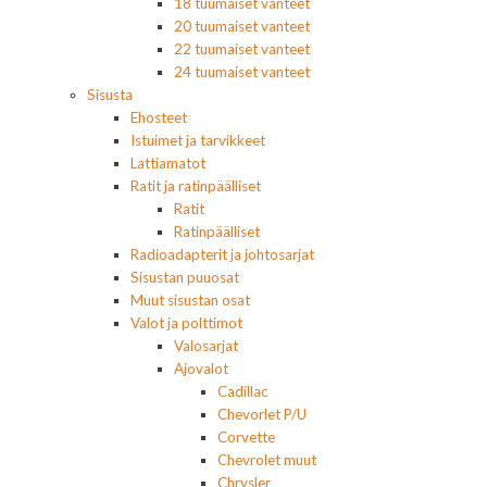
18 tuumaiset vanteet
20 tuumaiset vanteet
22 tuumaiset vanteet
24 tuumaiset vanteet
Sisusta
Ehosteet
Istuimet ja tarvikkeet
Lattiamatot
Ratit ja ratinpäälliset
Ratit
Ratinpäälliset
Radioadapterit ja johtosarjat
Sisustan puuosat
Muut sisustan osat
Valot ja polttimot
Valosarjat
Ajovalot
Cadillac
Chevorlet P/U
Corvette
Chevrolet muut
Chrysler