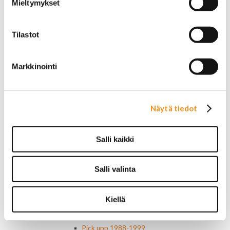
AC Delco
Mieltymykset
Muut
Motorcaft
Raitisilmasuodattimet
Tilastot
Öljyt, nesteet & maalit
Vaihteistoöljyt
Markkinointi
Jarrunesteet
Moottoriöljyt
Liimat ja massat
Muut nesteet
Näytä tiedot
Maalit
Kirjallisuus
Korjausoppaat
Salli kaikki
Omistajan käsikirjat
Muu autokirjallisuus
Korinosat
Salli valinta
Starcraft levikesarja 97-03
Mustang korinosat
Chevrolet
Kiellä
Van 1978-1996
Van 1997-
Pick upp 1988-1999