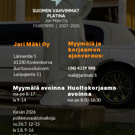
Myymälä ja
Jari Mäki Oy
korjaamon
ajanvaraus:
Lännentie 5
61330 Koskenkorva
(
karttasovellukseen:
(06) 4229 888
Lasipajantie 5
)
mail@jarimaki.fi
Myymälä avoinna
Huoltokorjaamo
avoinna
ma-pe 8-17
la 9-14
ma-pe 8.00-16.30
Kesän 2026
poikkeusaukioloaikoja:
su 26.7. 12-15
la 1.8. 9-16