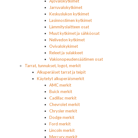
Ajovalokytkimet
Jarruvalokytkimet
Keskuslukon kytkimet
Lasinnostimen kytkimet
Lämmityslaitteen osat
Muut kytkimet ja sähköosat
Nelivedon kytkimet
Ovivalokykimet
Releet ja sulakkeet
Vakionopeudensäätimen osat
Tarrat, tunnukset, logot, merkit
Alkuperäiset tarrat ja teipit
Käytetyt alkuperäismerkit
AMC merkit
Buick merkit
Cadillac merkit
Chevrolet merkit
Chrysler merkit
Dodge merkit
Ford merkit
Lincoln merkit
Mercury merkit