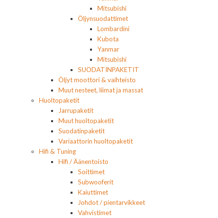
Mitsubishi
Öljynsuodattimet
Lombardini
Kubota
Yanmar
Mitsubishi
SUODATINPAKETIT
Öljyt moottori & vaihteisto
Muut nesteet, liimat ja massat
Huoltopaketit
Jarrupaketit
Muut huoltopaketit
Suodatinpaketit
Variaattorin huoltopaketit
Hifi & Tuning
Hifi / Äänentoisto
Soittimet
Subwooferit
Kaiuttimet
Johdot / pientarvikkeet
Vahvistimet