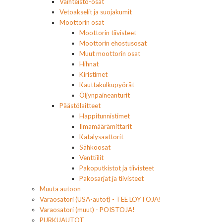
Vaihteisto-osat
Vetoakselit ja suojakumit
Moottorin osat
Moottorin tiivisteet
Moottorin ehostusosat
Muut moottorin osat
Hihnat
Kiristimet
Kauttakulkupyörät
Öljynpaineanturit
Päästölaitteet
Happitunnistimet
Ilmamäärämittarit
Katalysaattorit
Sähköosat
Venttiilit
Pakoputkistot ja tiivisteet
Pakosarjat ja tiivisteet
Muuta autoon
Varaosatori (USA-autot) - TEE LÖYTÖJÄ!
Varaosatori (muut) - POISTOJA!
PURKUAUTOT