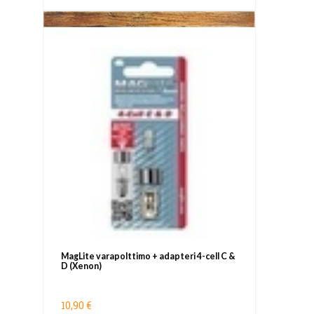
MagLite varapolttimo + adapteri 4-cell C &
D (Xenon)
10,90 €