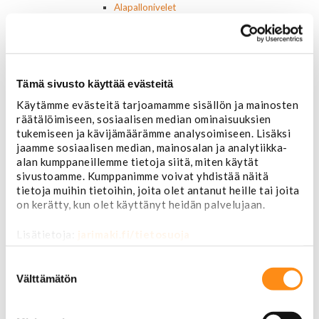
Alapallonivelet
Yläpallonivelet
Raidetangonpäät sisempi
Raidetangonpäät ulompi
Vakaajan linkit
Polttoaine- ja ilmanottolaitteet
Tämä sivusto käyttää evästeitä
Suodattimet
Käytämme evästeitä tarjoamamme sisällön ja mainosten
Öljynsuodattimet
räätälöimiseen, sosiaalisen median ominaisuuksien
AC Delco
tukemiseen ja kävijämäärämme analysoimiseen. Lisäksi
Motocraft
jaamme sosiaalisen median, mainosalan ja analytiikka-
Harvinaiset
alan kumppaneillemme tietoja siitä, miten käytät
Muut öljynsuodattimet
sivustoamme. Kumppanimme voivat yhdistää näitä
Vaihteistosuodattimet
tietoja muihin tietoihin, joita olet antanut heille tai joita
AC Delco
on kerätty, kun olet käyttänyt heidän palvelujaan.
Muut
Polttoainesuodattimet
Lisätietoja:
jarimaki.fi/tietosuoja
AC Delco
Motorcraft
Suostumuksen
Mopar
valinta
Välttämätön
Muut
Ilmansuodattimet