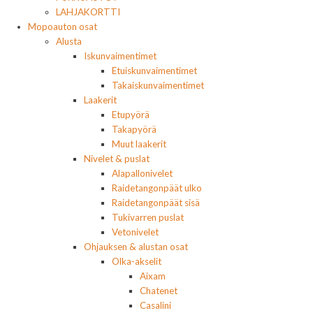
LAHJAKORTTI
Mopoauton osat
Alusta
Iskunvaimentimet
Etuiskunvaimentimet
Takaiskunvaimentimet
Laakerit
Etupyörä
Takapyörä
Muut laakerit
Nivelet & puslat
Alapallonivelet
Raidetangonpäät ulko
Raidetangonpäät sisä
Tukivarren puslat
Vetonivelet
Ohjauksen & alustan osat
Olka-akselit
Aixam
Chatenet
Casalini