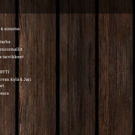
 & sisustus
utarha
ienoismallit
a tarvikkeet
RTTI
van kylä & Jari
et
seura