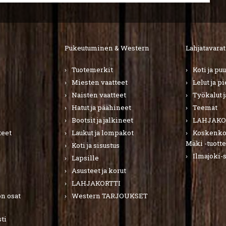
Pukeutuminen & Western
Lahjatavarat
Tuotemerkit
Koti ja pu
Miesten vaatteet
Lelut ja p
Naisten vaatteet
Työkalut j
Hatut ja päähineet
Teemat
Bootsit ja jalkineet
LAHJAKO
teet
Laukut ja lompakot
Koskenkor
Mäki -tuotte
Koti ja sisustus
Ilmajoki-
Lapsille
Asusteet ja korut
LAHJAKORTTI
n osat
Western TARJOUKSET
ti