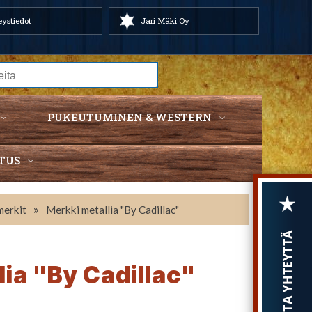
ystiedot
Jari Mäki Oy
PUKEUTUMINEN & WESTERN
TUS
»
merkit
Merkki metallia "By Cadillac"
lia "By Cadillac"