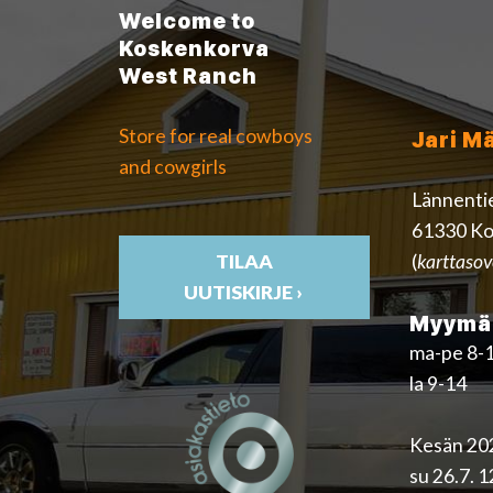
Welcome to
Koskenkorva
West Ranch
Store for real cowboys
Jari M
and cowgirls
Lännenti
61330 Ko
(
karttasov
TILAA
UUTISKIRJE ›
Myymäl
ma-pe 8-
la 9-14
Kesän 202
su 26.7. 