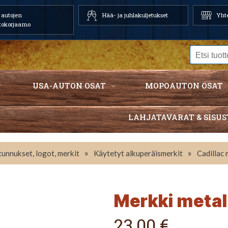
autojen
Hää- ja juhlakuljetukset
Yhte
tokorjaamo
USA-AUTON OSAT
MOPOAUTON OSAT
LAHJATAVARAT & SISUS
»
»
 tunnukset, logot, merkit
Käytetyt alkuperäismerkit
Cadillac 
Merkki metal
23,00 €