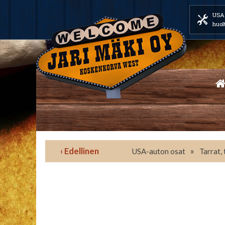
USA 
huol
‹ Edellinen
»
USA-auton osat
Tarrat,