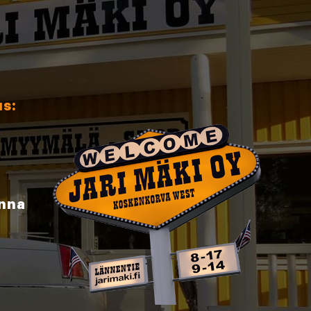
us:
inna