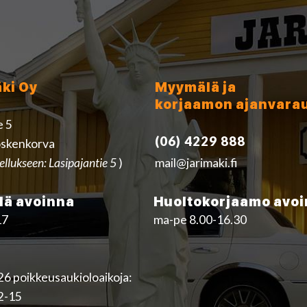
äki Oy
Myymälä ja
korjaamon ajanvara
e 5
(06) 4229 888
skenkorva
ellukseen: Lasipajantie 5
)
mail@jarimaki.fi
ä avoinna
Huoltokorjaamo avo
17
ma-pe 8.00-16.30
6 poikkeusaukioloaikoja:
12-15