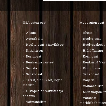
USA-auton osat
Mopoauton osat
Alusta
Alusta
Autonhoito
Huolto-osat
Huolto-osat ja tarvikkeet
Huoltopaketit
Kirjallisuus
Hifi & Tuning
Korinosat
Korinosat
Renkaat ja vanteet
Renkaat & Van
Sisusta
Rungon osat
Sähköosat
Sähköosat
Tarrat, tunnukset, logot,
Vaijerit
merkit
Voimansiirto
Ulkopuolen varusteet ja
Muut mopoauto
ehostus
Varaosat
Voimansiirto
merkkikohtaises