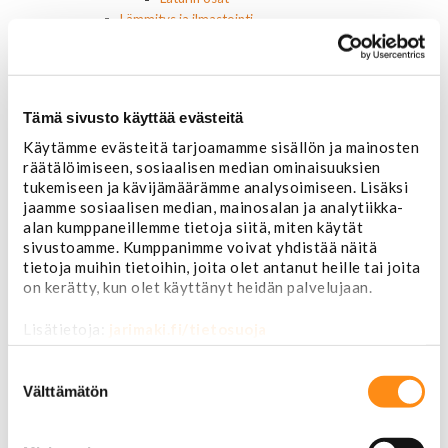
Lämmitys ja ilmastointi
Etuvastukset
Kennot
Kompressorit ja osat
Käyttöpaneelit / kytkimet
Tämä sivusto käyttää evästeitä
Moottorit
Ilmastoinnin osat
Käytämme evästeitä tarjoamamme sisällön ja mainosten
räätälöimiseen, sosiaalisen median ominaisuuksien
Muut
tukemiseen ja kävijämäärämme analysoimiseen. Lisäksi
Ohjainlaitteet
jaamme sosiaalisen median, mainosalan ja analytiikka-
Startit ja startin osat
alan kumppaneillemme tietoja siitä, miten käytät
Starttimoottorit
sivustoamme. Kumppanimme voivat yhdistää näitä
Starttimoottorin osat
tietoja muihin tietoihin, joita olet antanut heille tai joita
Sytytysosat
on kerätty, kun olet käyttänyt heidän palvelujaan.
Sähköosat
Ajovalokytkimet
Lisätietoja:
jarimaki.fi/tietosuoja
Jarruvalokytkimet
Keskuslukon kytkimet
Suostumuksen
Lasinnostimen kytkimet
valinta
Välttämätön
Lämmityslaitteen osat
Muut kytkimet ja sähköosat
Nelivedon kytkimet