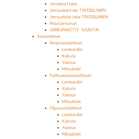
Jarrulevyt taka
Jarrusatulat etu TÄYDELLINEN
Jarrusatulat taka TÄYDELLINEN
Muut jarruosat
JARRUPAKETIT -SÄÄSTÄ!
Suodattimet
Ilmansuodattimet
Lombardini
Kubota
Yanmar
Mitsubishi
Polttoainesuodattimet
Lombardini
Kubota
Yanmar
Mitsubishi
Öljynsuodattimet
Lombardini
Kubota
Yanmar
Mitsubishi