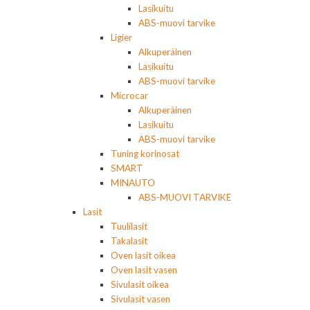
Lasikuitu
ABS-muovi tarvike
Ligier
Alkuperäinen
Lasikuitu
ABS-muovi tarvike
Microcar
Alkuperäinen
Lasikuitu
ABS-muovi tarvike
Tuning korinosat
SMART
MINAUTO
ABS-MUOVI TARVIKE
Lasit
Tuulilasit
Takalasit
Oven lasit oikea
Oven lasit vasen
Sivulasit oikea
Sivulasit vasen