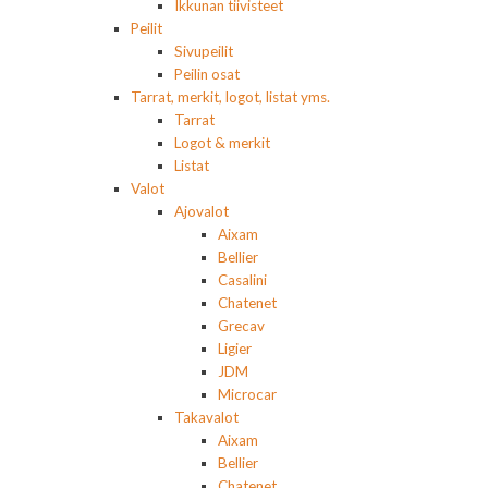
Ikkunan tiivisteet
Peilit
Sivupeilit
Peilin osat
Tarrat, merkit, logot, listat yms.
Tarrat
Logot & merkit
Listat
Valot
Ajovalot
Aixam
Bellier
Casalini
Chatenet
Grecav
Ligier
JDM
Microcar
Takavalot
Aixam
Bellier
Chatenet