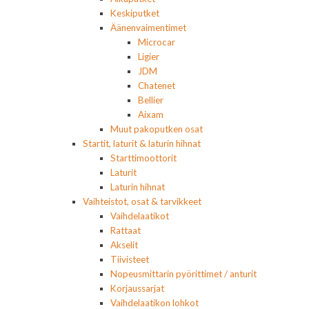
Keskiputket
Äänenvaimentimet
Microcar
Ligier
JDM
Chatenet
Bellier
Aixam
Muut pakoputken osat
Startit, laturit & laturin hihnat
Starttimoottorit
Laturit
Laturin hihnat
Vaihteistot, osat & tarvikkeet
Vaihdelaatikot
Rattaat
Akselit
Tiivisteet
Nopeusmittarin pyörittimet / anturit
Korjaussarjat
Vaihdelaatikon lohkot