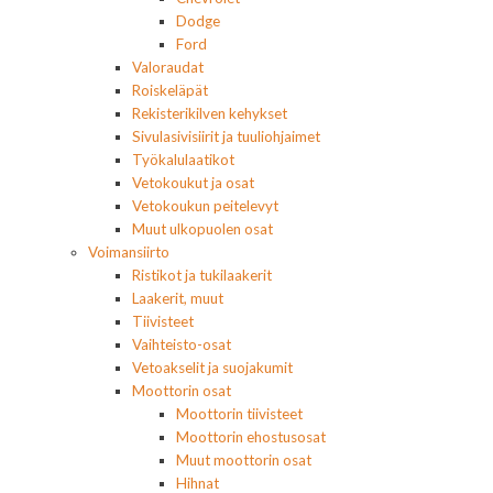
Dodge
Ford
Valoraudat
Roiskeläpät
Rekisterikilven kehykset
Sivulasivisiirit ja tuuliohjaimet
Työkalulaatikot
Vetokoukut ja osat
Vetokoukun peitelevyt
Muut ulkopuolen osat
Voimansiirto
Ristikot ja tukilaakerit
Laakerit, muut
Tiivisteet
Vaihteisto-osat
Vetoakselit ja suojakumit
Moottorin osat
Moottorin tiivisteet
Moottorin ehostusosat
Muut moottorin osat
Hihnat