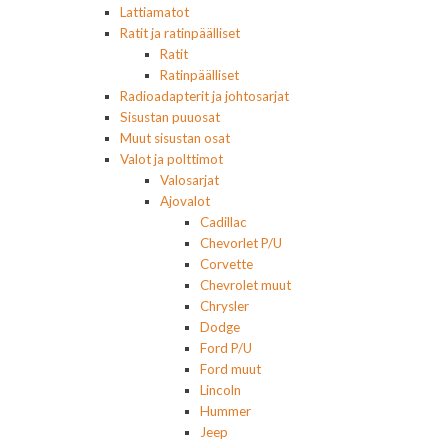
Lattiamatot
Ratit ja ratinpäälliset
Ratit
Ratinpäälliset
Radioadapterit ja johtosarjat
Sisustan puuosat
Muut sisustan osat
Valot ja polttimot
Valosarjat
Ajovalot
Cadillac
Chevorlet P/U
Corvette
Chevrolet muut
Chrysler
Dodge
Ford P/U
Ford muut
Lincoln
Hummer
Jeep