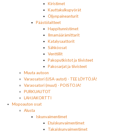
Kiristimet
Kauttakulkupyörät
Öljynpaineanturit
Päästölaitteet
Happitunnistimet
Ilmamäärämittarit
Katalysaattorit
Sähköosat
Venttiilit
Pakoputkistot ja tiivisteet
Pakosarjat ja tiivisteet
Muuta autoon
Varaosatori (USA-autot) - TEE LÖYTÖJÄ!
Varaosatori (muut) - POISTOJA!
PURKUAUTOT
LAHJAKORTTI
Mopoauton osat
Alusta
Iskunvaimentimet
Etuiskunvaimentimet
Takaiskunvaimentimet