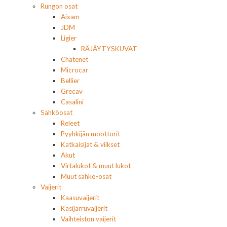
Rungon osat
Aixam
JDM
Ligier
RÄJÄYTYSKUVAT
Chatenet
Microcar
Bellier
Grecav
Casalini
Sähköosat
Releet
Pyyhkijän moottorit
Katkaisijat & viikset
Akut
Virtalukot & muut lukot
Muut sähkö-osat
Vaijerit
Kaasuvaijerit
Käsijarruvaijerit
Vaihteiston vaijerit