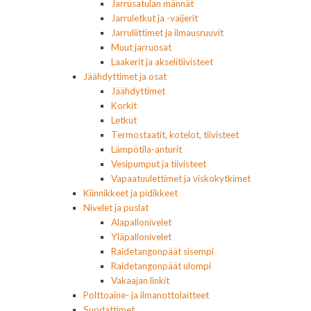
Jarrusatulan männät
Jarruletkut ja -vaijerit
Jarruliittimet ja ilmausruuvit
Muut jarruosat
Laakerit ja akselitiivisteet
Jäähdyttimet ja osat
Jäähdyttimet
Korkit
Letkut
Termostaatit, kotelot, tiivisteet
Lämpötila-anturit
Vesipumput ja tiivisteet
Vapaatuulettimet ja viskokytkimet
Kiinnikkeet ja pidikkeet
Nivelet ja puslat
Alapallonivelet
Yläpallonivelet
Raidetangonpäät sisempi
Raidetangonpäät ulompi
Vakaajan linkit
Polttoaine- ja ilmanottolaitteet
Suodattimet