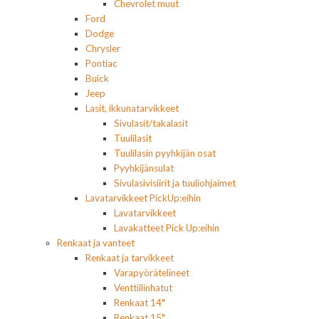
Chevrolet muut
Ford
Dodge
Chrysler
Pontiac
Buick
Jeep
Lasit, ikkunatarvikkeet
Sivulasit/takalasit
Tuulilasit
Tuulilasin pyyhkijän osat
Pyyhkijänsulat
Sivulasivisiirit ja tuuliohjaimet
Lavatarvikkeet PickUp:eihin
Lavatarvikkeet
Lavakatteet Pick Up:eihin
Renkaat ja vanteet
Renkaat ja tarvikkeet
Varapyörätelineet
Venttiilinhatut
Renkaat 14"
Renkaat 15"