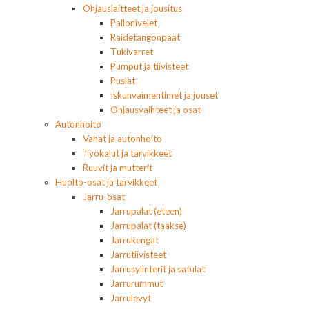
Ohjauslaitteet ja jousitus
Pallonivelet
Raidetangonpäät
Tukivarret
Pumput ja tiivisteet
Puslat
Iskunvaimentimet ja jouset
Ohjausvaihteet ja osat
Autonhoito
Vahat ja autonhoito
Työkalut ja tarvikkeet
Ruuvit ja mutterit
Huolto-osat ja tarvikkeet
Jarru-osat
Jarrupalat (eteen)
Jarrupalat (taakse)
Jarrukengät
Jarrutiivisteet
Jarrusylinterit ja satulat
Jarrurummut
Jarrulevyt