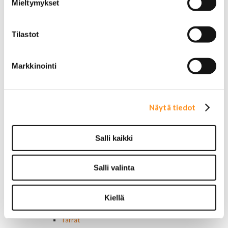
Mieltymykset
Ovivalokykimet
Releet ja sulakkeet
Vakionopeudensäätimen osat
Tilastot
Tarrat, tunnukset, logot, merkit
Alkuperäiset tarrat ja teipit
Käytetyt alkuperäismerkit
Markkinointi
AMC merkit
Buick merkit
Cadillac merkit
Chevrolet merkit
Näytä tiedot
Chrysler merkit
Dodge merkit
Ford merkit
Salli kaikki
Lincoln merkit
Mercury merkit
Oldsmobile merkit
Salli valinta
Plymouth merkit
Pontiac merkit
Kiellä
Muut merkit
Merkit ja logot
Tarrat