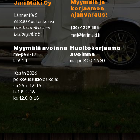
Myymälä ja
Jari Mäki Oy
korjaamon
ajanvaraus:
Lännentie 5
61330 Koskenkorva
(
karttasovellukseen:
(06) 4229 888
Lasipajantie 5
)
mail@jarimaki.fi
Myymälä avoinna
Huoltokorjaamo
avoinna
ma-pe 8-17
la 9-14
ma-pe 8.00-16.30
Kesän 2026
poikkeusaukioloaikoja:
su 26.7. 12-15
la 1.8. 9-16
ke 12.8. 8-18