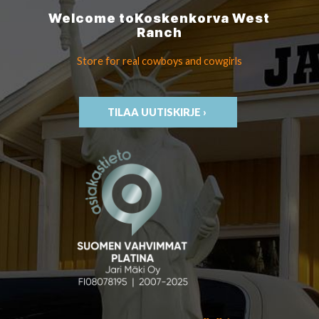
Welcome to
Koskenkorva
West
Ranch
Store for real cowboys
and cowgirls
TILAA UUTISKIRJE ›