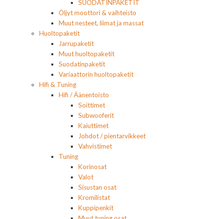
SUODATINPAKETIT
Öljyt moottori & vaihteisto
Muut nesteet, liimat ja massat
Huoltopaketit
Jarrupaketit
Muut huoltopaketit
Suodatinpaketit
Variaattorin huoltopaketit
Hifi & Tuning
Hifi / Äänentoisto
Soittimet
Subwooferit
Kaiuttimet
Johdot / pientarvikkeet
Vahvistimet
Tuning
Korinosat
Valot
Sisustan osat
Kromilistat
Kuppipenkit
Muut tuning osat