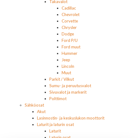
Takavalot
Cadillac
Chevrolet
Corvette
Chrysler
Dodge
Ford P/U
Ford muut
Hummer
Jeep
Lincoln
Muut
Parkit / Vilkut
Sumu- ja peruutusvalot
Sivuvalot ja markerit
Polttimot
Sähköosat
Akut
Lasinnostin- ja keskuslukon moottorit
Laturit ja laturin osat
Laturit
Laturin osat