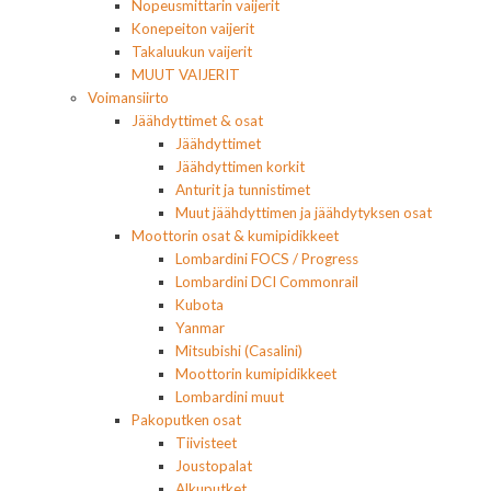
Nopeusmittarin vaijerit
Konepeiton vaijerit
Takaluukun vaijerit
MUUT VAIJERIT
Voimansiirto
Jäähdyttimet & osat
Jäähdyttimet
Jäähdyttimen korkit
Anturit ja tunnistimet
Muut jäähdyttimen ja jäähdytyksen osat
Moottorin osat & kumipidikkeet
Lombardini FOCS / Progress
Lombardini DCI Commonrail
Kubota
Yanmar
Mitsubishi (Casalini)
Moottorin kumipidikkeet
Lombardini muut
Pakoputken osat
Tiivisteet
Joustopalat
Alkuputket