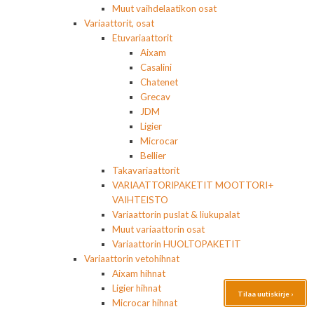
Muut vaihdelaatikon osat
Variaattorit, osat
Etuvariaattorit
Aixam
Casalini
Chatenet
Grecav
JDM
Ligier
Microcar
Bellier
Takavariaattorit
VARIAATTORIPAKETIT MOOTTORI+
VAIHTEISTO
Variaattorin puslat & liukupalat
Muut variaattorin osat
Variaattorin HUOLTOPAKETIT
Variaattorin vetohihnat
Aixam hihnat
Ligier hihnat
Tilaa uutiskirje ›
Microcar hihnat