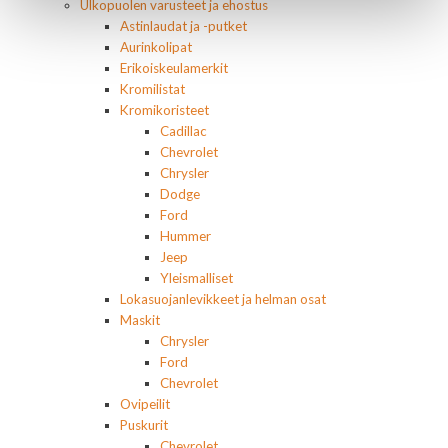
Ulkopuolen varusteet ja ehostus
Astinlaudat ja -putket
Aurinkolipat
Erikoiskeulamerkit
Kromilistat
Kromikoristeet
Cadillac
Chevrolet
Chrysler
Dodge
Ford
Hummer
Jeep
Yleismalliset
Lokasuojanlevikkeet ja helman osat
Maskit
Chrysler
Ford
Chevrolet
Ovipeilit
Puskurit
Chevrolet