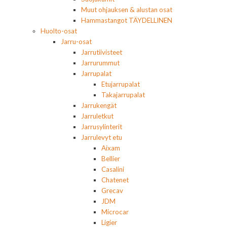
Muut ohjauksen & alustan osat
Hammastangot TÄYDELLINEN
Huolto-osat
Jarru-osat
Jarrutiivisteet
Jarrurummut
Jarrupalat
Etujarrupalat
Takajarrupalat
Jarrukengät
Jarruletkut
Jarrusylinterit
Jarrulevyt etu
Aixam
Bellier
Casalini
Chatenet
Grecav
JDM
Microcar
Ligier