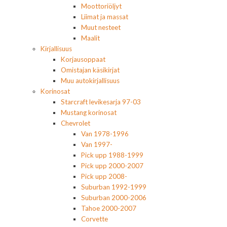
Moottoriöljyt
Liimat ja massat
Muut nesteet
Maalit
Kirjallisuus
Korjausoppaat
Omistajan käsikirjat
Muu autokirjallisuus
Korinosat
Starcraft levikesarja 97-03
Mustang korinosat
Chevrolet
Van 1978-1996
Van 1997-
Pick upp 1988-1999
Pick upp 2000-2007
Pick upp 2008-
Suburban 1992-1999
Suburban 2000-2006
Tahoe 2000-2007
Corvette