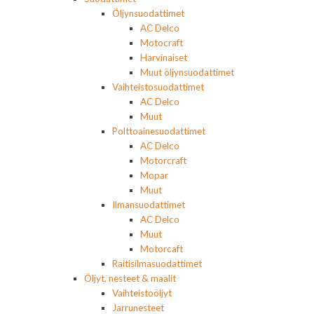
Öljynsuodattimet
AC Delco
Motocraft
Harvinaiset
Muut öljynsuodattimet
Vaihteistosuodattimet
AC Delco
Muut
Polttoainesuodattimet
AC Delco
Motorcraft
Mopar
Muut
Ilmansuodattimet
AC Delco
Muut
Motorcaft
Raitisilmasuodattimet
Öljyt, nesteet & maalit
Vaihteistoöljyt
Jarrunesteet