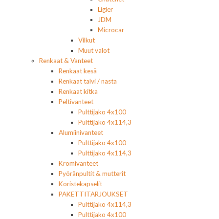
Ligier
JDM
Microcar
Vilkut
Muut valot
Renkaat & Vanteet
Renkaat kesä
Renkaat talvi / nasta
Renkaat kitka
Peltivanteet
Pulttijako 4x100
Pulttijako 4x114,3
Alumiinivanteet
Pulttijako 4x100
Pulttijako 4x114,3
Kromivanteet
Pyöränpultit & mutterit
Koristekapselit
PAKETTITARJOUKSET
Pulttijako 4x114,3
Pulttijako 4x100