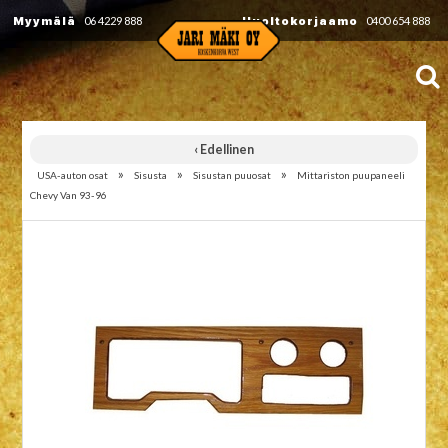
Myymälä
06 4229 888
Huoltokorjaamo
0400 654 888
‹ Edellinen
»
»
»
USA-auton osat
Sisusta
Sisustan puuosat
Mittariston puupaneeli
Chevy Van 93-96