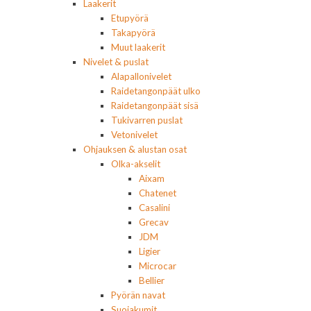
Laakerit
Etupyörä
Takapyörä
Muut laakerit
Nivelet & puslat
Alapallonivelet
Raidetangonpäät ulko
Raidetangonpäät sisä
Tukivarren puslat
Vetonivelet
Ohjauksen & alustan osat
Olka-akselit
Aixam
Chatenet
Casalini
Grecav
JDM
Ligier
Microcar
Bellier
Pyörän navat
Suojakumit