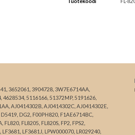
Tuotekoodi
FL-82
841, 3652061, 3904728, 3W7E6714AA,
4628534, 5116166, 51372MP, 5191626,
1AA, AJ0414302B, AJ0414302C, AJ0414302E,
 D5419, DG2, F00PH820, F1AE6714BC,
FL820, FL8205, FL820S, FP2, FPS2,
 LF3681, LF3681J, LPW000070, LR029240,