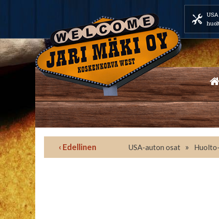
USA 
huol
‹ Edellinen
»
USA-auton osat
Huolto-