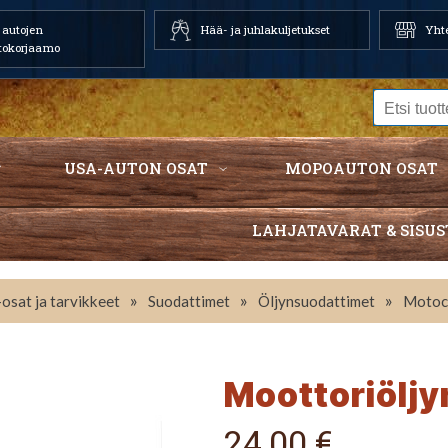
autojen
Hää- ja juhlakuljetukset
Yhte
tokorjaamo
USA-AUTON OSAT
MOPOAUTON OSAT
LAHJATAVARAT & SISUS
»
»
»
osat ja tarvikkeet
Suodattimet
Öljynsuodattimet
Motoc
Moottoriölj
24,00 €