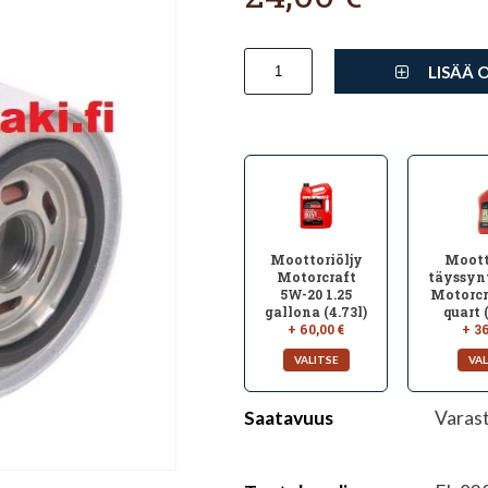
LISÄÄ 
Moottoriöljy
Moott
Motorcraft
täyssyn
5W-20 1.25
Motorcr
gallona (4.73l)
quart 
+ 60,00 €
+ 36
Saatavuus
Varas