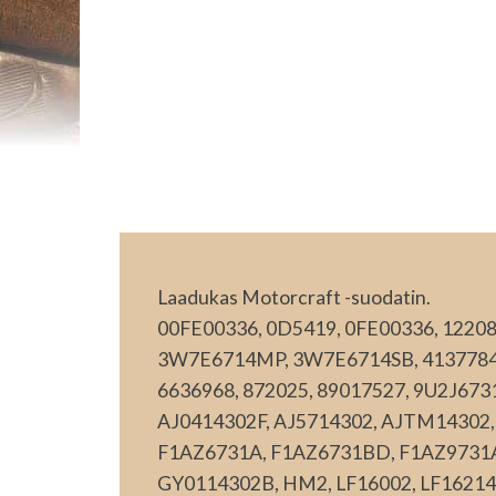
Laadukas Motorcraft -suodatin.
00FE00336, 0D5419, 0FE00336, 1220
3W7E6714MP, 3W7E6714SB, 4137784, 
6636968, 872025, 89017527, 9U2J673
AJ0414302F, AJ5714302, AJTM14302,
F1AZ6731A, F1AZ6731BD, F1AZ9731A, 
GY0114302B, HM2, LF16002, LF16214,