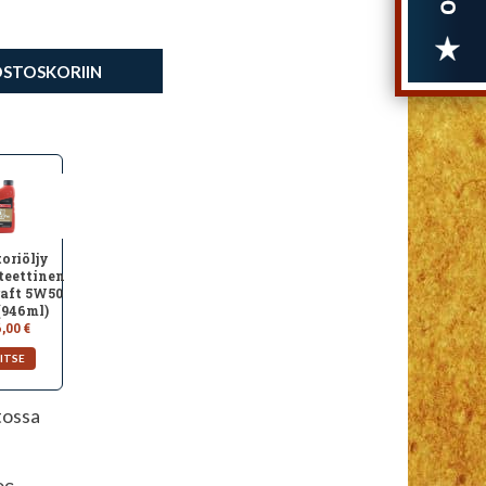
OSTOSKORIIN
oriöljy
teettinen
aft 5W50
(946ml)
,00 €
tossa