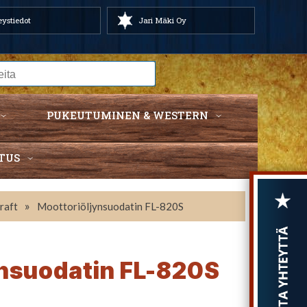
ystiedot
Jari Mäki Oy
PUKEUTUMINEN & WESTERN
TUS
»
raft
Moottoriöljynsuodatin FL-820S
ynsuodatin FL-820S