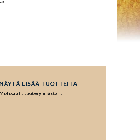
0S
NÄYTÄ LISÄÄ TUOTTEITA
Motocraft tuoteryhmästä