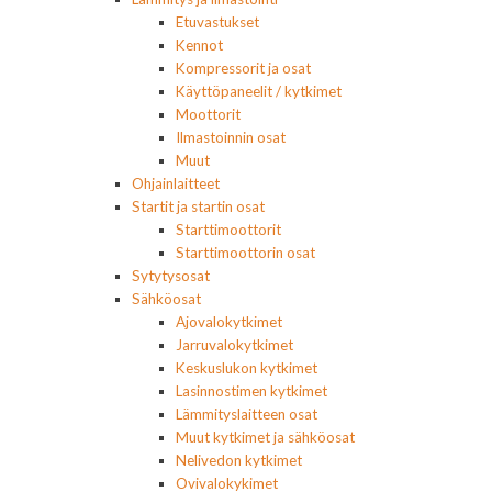
Etuvastukset
Kennot
Kompressorit ja osat
Käyttöpaneelit / kytkimet
Moottorit
Ilmastoinnin osat
Muut
Ohjainlaitteet
Startit ja startin osat
Starttimoottorit
Starttimoottorin osat
Sytytysosat
Sähköosat
Ajovalokytkimet
Jarruvalokytkimet
Keskuslukon kytkimet
Lasinnostimen kytkimet
Lämmityslaitteen osat
Muut kytkimet ja sähköosat
Nelivedon kytkimet
Ovivalokykimet