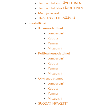
Jarrusatulat etu TÄYDELLINEN
Jarrusatulat taka TÄYDELLINEN
Muut jarruosat
JARRUPAKETIT -SÄÄSTÄ!
Suodattimet
Ilmansuodattimet
Lombardini
Kubota
Yanmar
Mitsubishi
Polttoainesuodattimet
Lombardini
Kubota
Yanmar
Mitsubishi
Öljynsuodattimet
Lombardini
Kubota
Yanmar
Mitsubishi
SUODATINPAKETIT