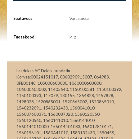
Saatavuus
Varastossa
Tuotekoodi
PF2
Laadukas AC Delco -suodatin.
Korvaa:00024151017, 0060290915007, 064983,
0FE00148, 105000603000, 1060000603000,
106000603002, 11405640, 1150100381, 1150100392,
1150100393, 117079, 130155, 1354828, 1457828,
1498028, 1520865001, 1520865002, 1520865010,
1540232091, 1540232430, 1560041010,
156007600371, 1560087320, 1560120550,
1560120560, 1560141010, 1560144010,
1560144010000, 156014401083, 156017810171,
1560196101, 1560A41010, 1583132430, 159045S,