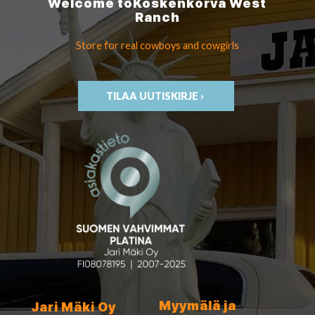
Welcome to
Koskenkorva
West
Ranch
Store for real cowboys
and cowgirls
TILAA UUTISKIRJE ›
Myymälä ja
Jari Mäki Oy