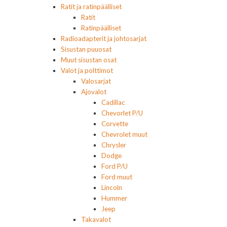
Ratit ja ratinpäälliset
Ratit
Ratinpäälliset
Radioadapterit ja johtosarjat
Sisustan puuosat
Muut sisustan osat
Valot ja polttimot
Valosarjat
Ajovalot
Cadillac
Chevorlet P/U
Corvette
Chevrolet muut
Chrysler
Dodge
Ford P/U
Ford muut
Lincoln
Hummer
Jeep
Takavalot