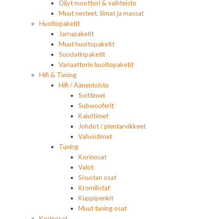
Öljyt moottori & vaihteisto
Muut nesteet, liimat ja massat
Huoltopaketit
Jarrupaketit
Muut huoltopaketit
Suodatinpaketit
Variaattorin huoltopaketit
Hifi & Tuning
Hifi / Äänentoisto
Soittimet
Subwooferit
Kaiuttimet
Johdot / pientarvikkeet
Vahvistimet
Tuning
Korinosat
Valot
Sisustan osat
Kromilistat
Kuppipenkit
Muut tuning osat
Korinosat