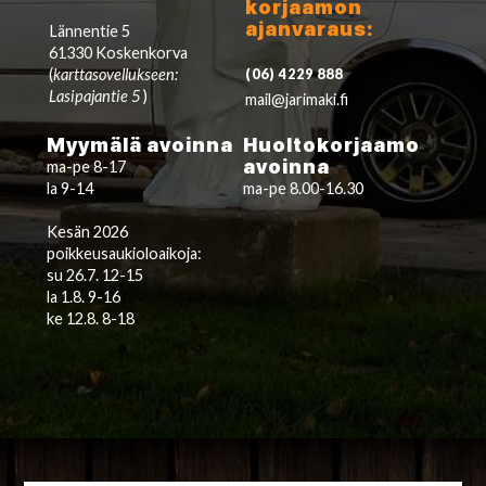
korjaamon
ajanvaraus:
Lännentie 5
61330 Koskenkorva
(
karttasovellukseen:
(06) 4229 888
Lasipajantie 5
)
mail@jarimaki.fi
Myymälä avoinna
Huoltokorjaamo
avoinna
ma-pe 8-17
la 9-14
ma-pe 8.00-16.30
Kesän 2026
poikkeusaukioloaikoja:
su 26.7. 12-15
la 1.8. 9-16
ke 12.8. 8-18