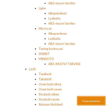
ABS-muovi tarvike
Ligier
Alkuperäinen
Lasikuitu
ABS-muovi tarvike
Microcar
Alkuperäinen
Lasikuitu
ABS-muovi tarvike
Tuning korinosat
SMART
MINAUTO
ABS-MUOVI TARVIKE
Lasit
Tuulilasit
Takalasit
Oven lasit oikea
Oven lasit vasen
Sivulasit oikea
Sivulasit vasen
Tilaa uutiskirje ›
Ikkunan tiivisteet