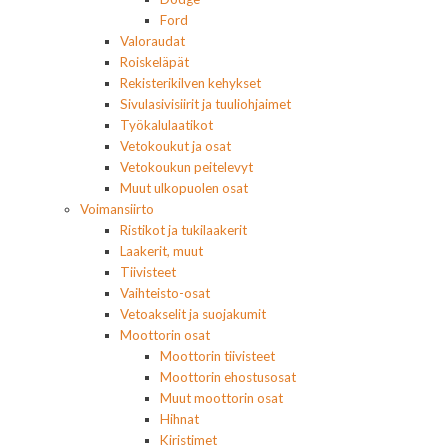
Ford
Valoraudat
Roiskeläpät
Rekisterikilven kehykset
Sivulasivisiirit ja tuuliohjaimet
Työkalulaatikot
Vetokoukut ja osat
Vetokoukun peitelevyt
Muut ulkopuolen osat
Voimansiirto
Ristikot ja tukilaakerit
Laakerit, muut
Tiivisteet
Vaihteisto-osat
Vetoakselit ja suojakumit
Moottorin osat
Moottorin tiivisteet
Moottorin ehostusosat
Muut moottorin osat
Hihnat
Kiristimet