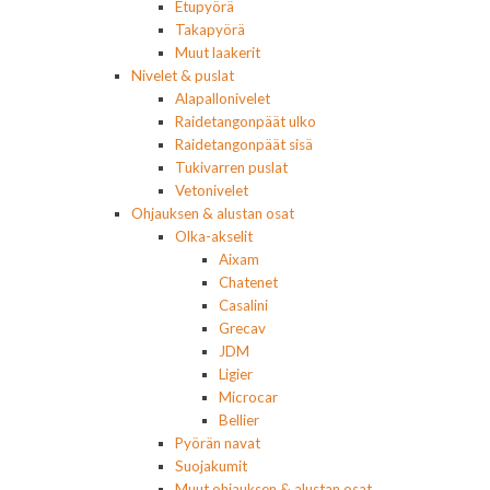
Etupyörä
Takapyörä
Muut laakerit
Nivelet & puslat
Alapallonivelet
Raidetangonpäät ulko
Raidetangonpäät sisä
Tukivarren puslat
Vetonivelet
Ohjauksen & alustan osat
Olka-akselit
Aixam
Chatenet
Casalini
Grecav
JDM
Ligier
Microcar
Bellier
Pyörän navat
Suojakumit
Muut ohjauksen & alustan osat