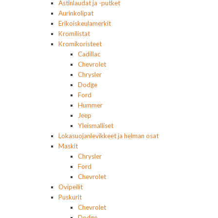
Astinlaudat ja -putket
Aurinkolipat
Erikoiskeulamerkit
Kromilistat
Kromikoristeet
Cadillac
Chevrolet
Chrysler
Dodge
Ford
Hummer
Jeep
Yleismalliset
Lokasuojanlevikkeet ja helman osat
Maskit
Chrysler
Ford
Chevrolet
Ovipeilit
Puskurit
Chevrolet
Dodge