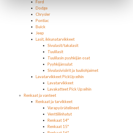
Ford
Dodge
Chrysler
Pontiac
Buick
Jeep
Lasit, ikkunatarvikkeet
Sivulasit/takalasit
Tuulilasit
Tuulilasin pyyhkijän osat
Pyyhkijänsulat
Sivulasivisiirit ja tuuliohjaimet
Lavatarvikkeet PickUp:eihin
Lavatarvikkeet
Lavakatteet Pick Up:eihin
Renkaat ja vanteet
Renkaat ja tarvikkeet
Varapyörätelineet
Venttiilinhatut
Renkaat 14"
Renkaat 15"
Renkaat 16"