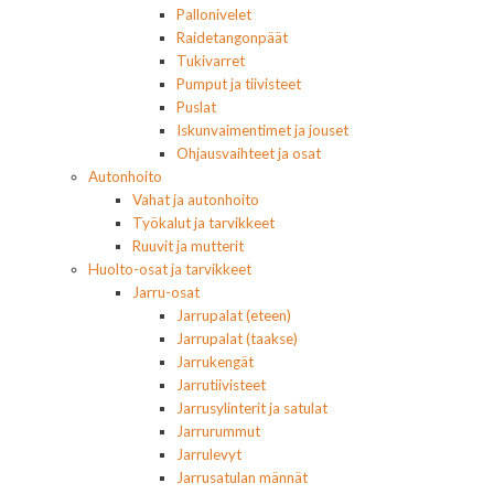
Pallonivelet
Raidetangonpäät
Tukivarret
Pumput ja tiivisteet
Puslat
Iskunvaimentimet ja jouset
Ohjausvaihteet ja osat
Autonhoito
Vahat ja autonhoito
Työkalut ja tarvikkeet
Ruuvit ja mutterit
Huolto-osat ja tarvikkeet
Jarru-osat
Jarrupalat (eteen)
Jarrupalat (taakse)
Jarrukengät
Jarrutiivisteet
Jarrusylinterit ja satulat
Jarrurummut
Jarrulevyt
Jarrusatulan männät