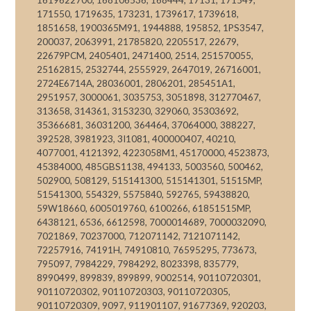
1619622700, 168106536, 168444, 17131, 171549,
171550, 1719635, 173231, 1739617, 1739618,
1851658, 1900365M91, 1944888, 195852, 1PS3547,
200037, 2063991, 21785820, 2205517, 22679,
22679PCM, 2405401, 2471400, 2514, 251570055,
25162815, 2532744, 2555929, 2647019, 26716001,
2724E6714A, 28036001, 2806201, 285451A1,
2951957, 3000061, 3035753, 3051898, 312770467,
313658, 314361, 3153230, 329060, 35303692,
35366681, 36031200, 364464, 37064000, 388227,
392528, 3981923, 3I1081, 400000407, 40210,
4077001, 4121392, 4223058M1, 45170000, 4523873,
45384000, 485GBS1138, 494133, 5003560, 500462,
502900, 508129, 515141300, 515141301, 51515MP,
51541300, 554329, 5575840, 592765, 59438820,
59W18660, 6005019760, 6100266, 61851515MP,
6438121, 6536, 6612598, 7000014689, 7000032090,
7021869, 70237000, 712071142, 7121071142,
72257916, 74191H, 74910810, 76595295, 773673,
795097, 7984229, 7984292, 8023398, 835779,
8990499, 899839, 899899, 9002514, 90110720301,
90110720302, 90110720303, 90110720305,
90110720309, 9097, 911901107, 91677369, 920203,