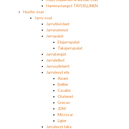
Hammastangot TÄYDELLINEN
Huolto-osat
Jarru-osat
Jarrutiivisteet
Jarrurummut
Jarrupalat
Etujarrupalat
Takajarrupalat
Jarrukengät
Jarruletkut
Jarrusylinterit
Jarrulevyt etu
Aixam
Bellier
Casalini
Chatenet
Grecav
JDM
Microcar
Ligier
Jarrulevyt taka