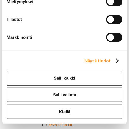
Mieltymykset
Liimat ja massat
Muut nesteet
Maalit
Tilastot
Kirjallisuus
Korjausoppaat
Omistajan käsikirjat
Markkinointi
Muu autokirjallisuus
Korinosat
Starcraft levikesarja 97-03
Mustang korinosat
Näytä tiedot
Chevrolet
Van 1978-1996
Van 1997-
Salli kaikki
Pick upp 1988-1999
Pick upp 2000-2007
Pick upp 2008-
Salli valinta
Suburban 1992-1999
Suburban 2000-2006
Kiellä
Tahoe 2000-2007
Corvette
Chevrolet muut