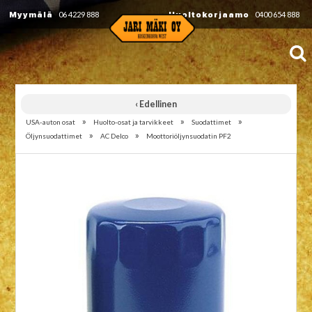
Myymälä
06 4229 888
Huoltokorjaamo
0400 654 888
‹ Edellinen
»
»
»
USA-auton osat
Huolto-osat ja tarvikkeet
Suodattimet
»
»
Öljynsuodattimet
AC Delco
Moottoriöljynsuodatin PF2