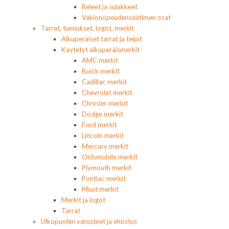
Releet ja sulakkeet
Vakionopeudensäätimen osat
Tarrat, tunnukset, logot, merkit
Alkuperäiset tarrat ja teipit
Käytetyt alkuperäismerkit
AMC merkit
Buick merkit
Cadillac merkit
Chevrolet merkit
Chrysler merkit
Dodge merkit
Ford merkit
Lincoln merkit
Mercury merkit
Oldsmobile merkit
Plymouth merkit
Pontiac merkit
Muut merkit
Merkit ja logot
Tarrat
Ulkopuolen varusteet ja ehostus