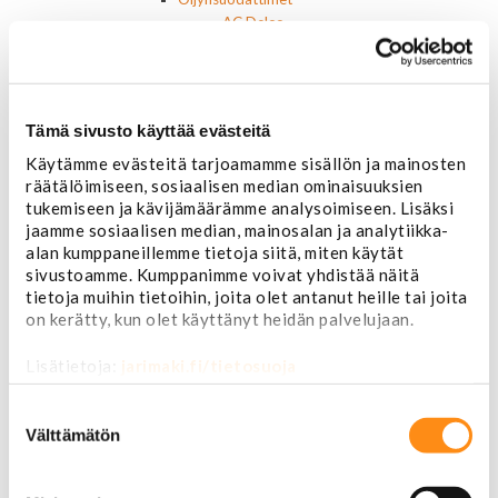
AC Delco
Motocraft
Harvinaiset
Muut öljynsuodattimet
Vaihteistosuodattimet
Tämä sivusto käyttää evästeitä
AC Delco
Muut
Käytämme evästeitä tarjoamamme sisällön ja mainosten
räätälöimiseen, sosiaalisen median ominaisuuksien
Polttoainesuodattimet
tukemiseen ja kävijämäärämme analysoimiseen. Lisäksi
AC Delco
jaamme sosiaalisen median, mainosalan ja analytiikka-
Motorcraft
alan kumppaneillemme tietoja siitä, miten käytät
Mopar
sivustoamme. Kumppanimme voivat yhdistää näitä
Muut
tietoja muihin tietoihin, joita olet antanut heille tai joita
Ilmansuodattimet
on kerätty, kun olet käyttänyt heidän palvelujaan.
AC Delco
Muut
Lisätietoja:
jarimaki.fi/tietosuoja
Motorcaft
Raitisilmasuodattimet
Suostumuksen
Öljyt, nesteet & maalit
valinta
Välttämätön
Vaihteistoöljyt
Jarrunesteet
Moottoriöljyt