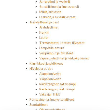
Jarruletkut ja -vaijerit
Jarruliittimet ja ilmausruuvit
Muut jarruosat
Laakerit ja akselitiivisteet
Jäähdyttimet ja osat
Jäähdyttimet
Korkit
Letkut
Termostaatit, kotelot, tiivisteet
Lämpötila-anturit
Vesipumput ja tiivisteet
Vapaatuulettimet ja viskokytkimet
Kiinnikkeet ja pidikkeet
Nivelet ja puslat
Alapallonivelet
Yläpallonivelet
Raidetangonpäät sisempi
Raidetangonpäät ulompi
Vakaajan linkit
Polttoaine- ja ilmanottolaitteet
Suodattimet
Öljynsuodattimet