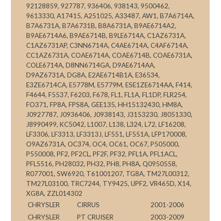
92128859, 927787, 936406, 938143, 9500462,
9613330, A17415, A251025, A33487, AW1, B7A6714A,
B7A6731A, B7A6731B, B8A6731A, B9AE6714A2,
B9AE6714A6, B9AE6714B, B9LE6714A, C1AZ6731A,
C1AZ6731AP, C3NN6714A, C4AE6714A, C4AF6714A,
CC1AZ6731A, COAE6714A, COAE6714B, COAE6731A,
COLE6714A, D8NN6714GA, D9AE6714AA,
D9AZ6731A, DG8A, E2AE6714B1A, E36534,
E3ZE6714CA, E5778M, E5779M, ESE1ZE6714AA, F414,
F4644, F5537, F6203, F678, FL1, FL1A, FL1DP, FLR254,
FO371, FP8A, FPS8A, GEE135, HH15132430, HM8A,
J0927787, J0936406, J0938143, J3153230, J8051330,
J8990499, KC5042, L1007, L138, L324, L72, LF16208,
LF3306, LF3313, LF3313J, LF551, LF551A, LFP170008,
O9AZ6731A, OC374, OC4, OC61, OC67, P505000,
P550008, PF2, PF2CL, PF2F, PF32, PFL1A, PFL1ACL,
PFL5516, PH28032, PH32, PH8, PH8A, Q0950558,
R077001, SW6920, T61001207, TG8A, TM27L00312,
TM27L03100, TRC7244, TY9425, UPF2, VR465D, X14,
XG8A, ZZL014302
CHRYSLER
CIRRUS
2001-2006
CHRYSLER
PT CRUISER
2003-2009