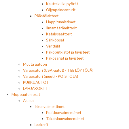
Kauttakulkupyörät
Öljynpaineanturit
Päästölaitteet
Happitunnistimet
Ilmamäärämittarit
Katalysaattorit
Sähköosat
Venttiilit
Pakoputkistot ja tiivisteet
Pakosarjat ja tiivisteet
Muuta autoon
Varaosatori (USA-autot) - TEE LÖYTÖJÄ!
Varaosatori (muut) - POISTOJA!
PURKUAUTOT
LAHJAKORTTI
Mopoauton osat
Alusta
Iskunvaimentimet
Etuiskunvaimentimet
Takaiskunvaimentimet
Laakerit