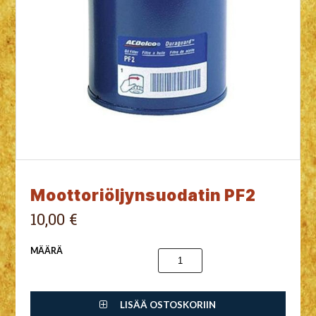
Moottoriöljynsuodatin PF2
10,00 €
MÄÄRÄ
LISÄÄ OSTOSKORIIN