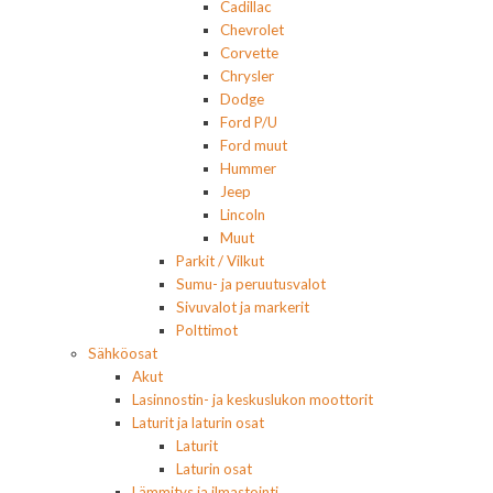
Cadillac
Chevrolet
Corvette
Chrysler
Dodge
Ford P/U
Ford muut
Hummer
Jeep
Lincoln
Muut
Parkit / Vilkut
Sumu- ja peruutusvalot
Sivuvalot ja markerit
Polttimot
Sähköosat
Akut
Lasinnostin- ja keskuslukon moottorit
Laturit ja laturin osat
Laturit
Laturin osat
Lämmitys ja ilmastointi