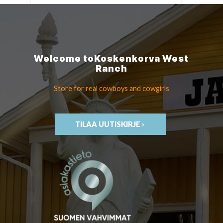
Welcome to
Koskenkorva
West
Ranch
Store for real cowboys
and cowgirls
TILAA UUTISKIRJE ›