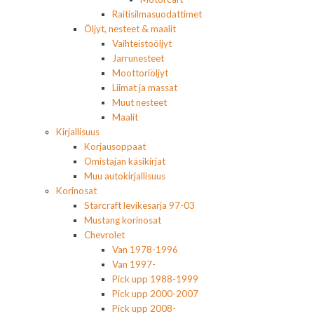
Raitisilmasuodattimet
Öljyt, nesteet & maalit
Vaihteistoöljyt
Jarrunesteet
Moottoriöljyt
Liimat ja massat
Muut nesteet
Maalit
Kirjallisuus
Korjausoppaat
Omistajan käsikirjat
Muu autokirjallisuus
Korinosat
Starcraft levikesarja 97-03
Mustang korinosat
Chevrolet
Van 1978-1996
Van 1997-
Pick upp 1988-1999
Pick upp 2000-2007
Pick upp 2008-