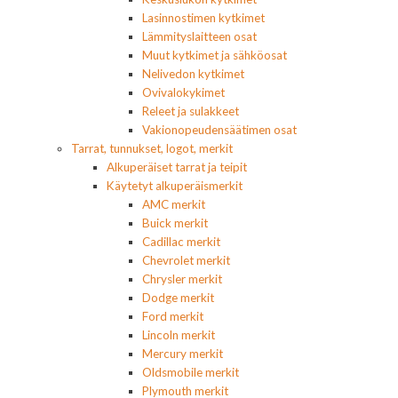
Lasinnostimen kytkimet
Lämmityslaitteen osat
Muut kytkimet ja sähköosat
Nelivedon kytkimet
Ovivalokykimet
Releet ja sulakkeet
Vakionopeudensäätimen osat
Tarrat, tunnukset, logot, merkit
Alkuperäiset tarrat ja teipit
Käytetyt alkuperäismerkit
AMC merkit
Buick merkit
Cadillac merkit
Chevrolet merkit
Chrysler merkit
Dodge merkit
Ford merkit
Lincoln merkit
Mercury merkit
Oldsmobile merkit
Plymouth merkit