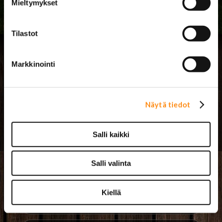
Mieltymykset
Tilastot
Markkinointi
Näytä tiedot
› Asiakastuki
› Toimitusehdot ja maksutavat
Salli kaikki
Salli valinta
USA-auton osat
Kiellä
Mopoauton osat