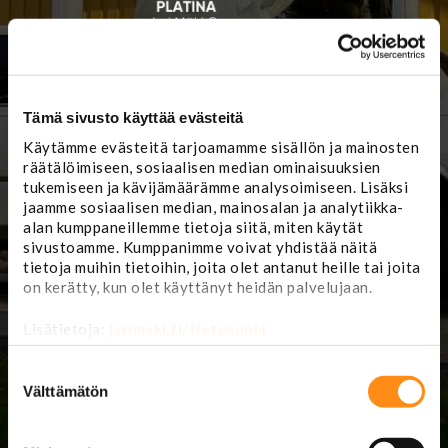
Myymälä ja
Jari Mäki Oy
Tämä sivusto käyttää evästeitä
korjaamon
ajanvaraus:
Lännentie 5
Käytämme evästeitä tarjoamamme sisällön ja mainosten
61330 Koskenkorva
räätälöimiseen, sosiaalisen median ominaisuuksien
(
karttasovellukseen:
(06) 4229 888
tukemiseen ja kävijämäärämme analysoimiseen. Lisäksi
Lasipajantie 5
)
mail@jarimaki.fi
jaamme sosiaalisen median, mainosalan ja analytiikka-
alan kumppaneillemme tietoja siitä, miten käytät
Myymälä avoinna
Huoltokorjaamo
sivustoamme. Kumppanimme voivat yhdistää näitä
avoinna
ma-pe 8-17
tietoja muihin tietoihin, joita olet antanut heille tai joita
la 9-14
ma-pe 8.00-16.30
on kerätty, kun olet käyttänyt heidän palvelujaan.
Kesän 2026
Lisätietoja:
jarimaki.fi/tietosuoja
poikkeusaukioloaikoja:
su 26.7. 12-15
Suostumuksen
la 1.8. 9-16
valinta
Välttämätön
ke 12.8. 8-18