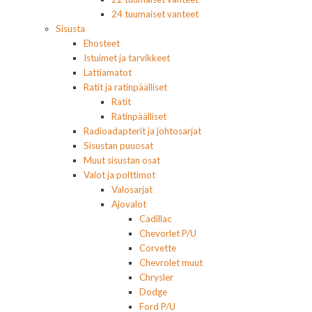
24 tuumaiset vanteet
Sisusta
Ehosteet
Istuimet ja tarvikkeet
Lattiamatot
Ratit ja ratinpäälliset
Ratit
Ratinpäälliset
Radioadapterit ja johtosarjat
Sisustan puuosat
Muut sisustan osat
Valot ja polttimot
Valosarjat
Ajovalot
Cadillac
Chevorlet P/U
Corvette
Chevrolet muut
Chrysler
Dodge
Ford P/U