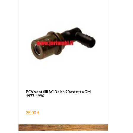
PCV venttiili AC Delco 90 astetta GM
1977-1996
25,00 €