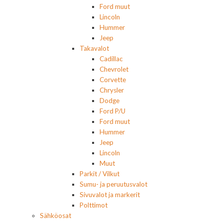
Ford muut
Lincoln
Hummer
Jeep
Takavalot
Cadillac
Chevrolet
Corvette
Chrysler
Dodge
Ford P/U
Ford muut
Hummer
Jeep
Lincoln
Muut
Parkit / Vilkut
Sumu- ja peruutusvalot
Sivuvalot ja markerit
Polttimot
Sähköosat