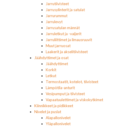
Jarrutiivisteet
Jarrusylinterit ja satulat
Jarrurummut
Jarrulevyt
Jarrusatulan männät
Jarruletkut ja -vaijerit
Jarruliittimet ja ilmausruuvit
Muut jarruosat
Laakerit ja akselitiivisteet
Jäähdyttimet ja osat
Jäähdyttimet
Korkit
Letkut
Termostaatit, kotelot, tiivisteet
Lämpötila-anturit
Vesipumput ja tiivisteet
Vapaatuulettimet ja viskokytkimet
Kiinnikkeet ja pidikkeet
Nivelet ja puslat
Alapallonivelet
Yläpallonivelet