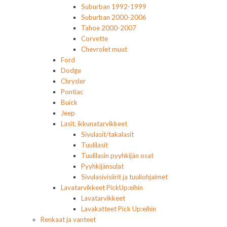
Suburban 1992-1999
Suburban 2000-2006
Tahoe 2000-2007
Corvette
Chevrolet muut
Ford
Dodge
Chrysler
Pontiac
Buick
Jeep
Lasit, ikkunatarvikkeet
Sivulasit/takalasit
Tuulilasit
Tuulilasin pyyhkijän osat
Pyyhkijänsulat
Sivulasivisiirit ja tuuliohjaimet
Lavatarvikkeet PickUp:eihin
Lavatarvikkeet
Lavakatteet Pick Up:eihin
Renkaat ja vanteet