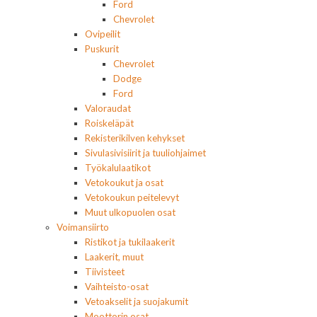
Ford
Chevrolet
Ovipeilit
Puskurit
Chevrolet
Dodge
Ford
Valoraudat
Roiskeläpät
Rekisterikilven kehykset
Sivulasivisiirit ja tuuliohjaimet
Työkalulaatikot
Vetokoukut ja osat
Vetokoukun peitelevyt
Muut ulkopuolen osat
Voimansiirto
Ristikot ja tukilaakerit
Laakerit, muut
Tiivisteet
Vaihteisto-osat
Vetoakselit ja suojakumit
Moottorin osat