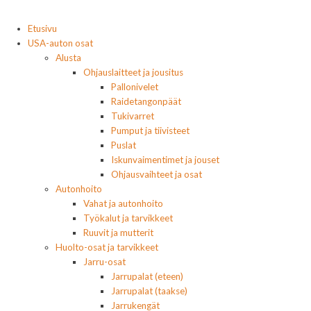
Etusivu
USA-auton osat
Alusta
Ohjauslaitteet ja jousitus
Pallonivelet
Raidetangonpäät
Tukivarret
Pumput ja tiivisteet
Puslat
Iskunvaimentimet ja jouset
Ohjausvaihteet ja osat
Autonhoito
Vahat ja autonhoito
Työkalut ja tarvikkeet
Ruuvit ja mutterit
Huolto-osat ja tarvikkeet
Jarru-osat
Jarrupalat (eteen)
Jarrupalat (taakse)
Jarrukengät