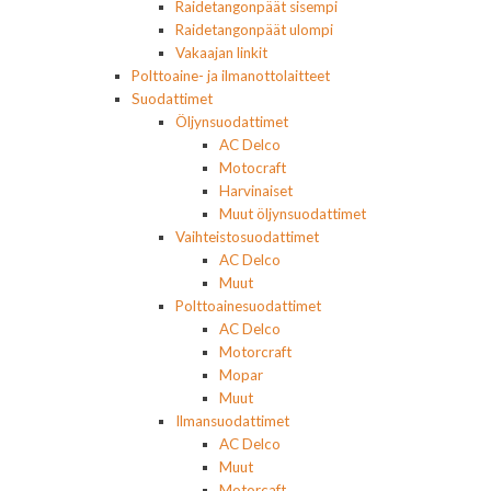
Raidetangonpäät sisempi
Raidetangonpäät ulompi
Vakaajan linkit
Polttoaine- ja ilmanottolaitteet
Suodattimet
Öljynsuodattimet
AC Delco
Motocraft
Harvinaiset
Muut öljynsuodattimet
Vaihteistosuodattimet
AC Delco
Muut
Polttoainesuodattimet
AC Delco
Motorcraft
Mopar
Muut
Ilmansuodattimet
AC Delco
Muut
Motorcaft