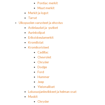
Pontiac merkit
Muut merkit
Merkit ja logot
Tarrat
Ulkopuolen varusteet ja ehostus
Astinlaudat ja -putket
Aurinkolipat
Erikoiskeulamerkit
Kromilistat
Kromikoristeet
Cadillac
Chevrolet
Chrysler
Dodge
Ford
Hummer
Jeep
Yleismalliset
Lokasuojanlevikkeet ja helman osat
Maskit
Chrysler