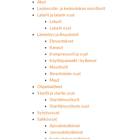
Akut
Lasinnostin- ja keskuslukon moottorit
Laturit ja laturin osat
Laturit
Laturin osat
Lämmitys ja ilmastointi
Etuvastukset
Kennot
Kompressorit ja osat
Käyttöpaneelit / kytkimet
Moottorit
Ilmastoinnin osat
Muut
Ohjainlaitteet
Startit ja startin osat
Starttimoottorit
Starttimoottorin osat
Sytytysosat
Sähköosat
Ajovalokytkimet
Jarruvalokytkimet
Keskuslukon kytkimet