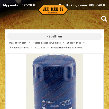
Myymälä
06 4229 888
Huoltokorjaamo
0400 654 888
‹ Edellinen
»
»
»
USA-auton osat
Huolto-osat ja tarvikkeet
Suodattimet
»
»
Öljynsuodattimet
AC Delco
Moottoriöljynsuodatin PF61