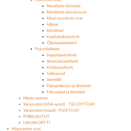
Moottorin tiivisteet
Moottorin ehostusosat
Muut moottorin osat
Hihnat
Kiristimet
Kauttakulkupyörät
Öljynpaineanturit
Päästölaitteet
Happitunnistimet
Ilmamäärämittarit
Katalysaattorit
Sähköosat
Venttiilit
Pakoputkistot ja tiivisteet
Pakosarjat ja tiivisteet
Muuta autoon
Varaosatori (USA-autot) - TEE LÖYTÖJÄ!
Varaosatori (muut) - POISTOJA!
PURKUAUTOT
LAHJAKORTTI
Mopoauton osat