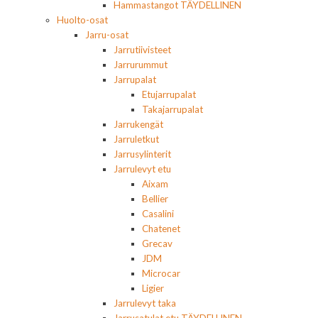
Hammastangot TÄYDELLINEN
Huolto-osat
Jarru-osat
Jarrutiivisteet
Jarrurummut
Jarrupalat
Etujarrupalat
Takajarrupalat
Jarrukengät
Jarruletkut
Jarrusylinterit
Jarrulevyt etu
Aixam
Bellier
Casalini
Chatenet
Grecav
JDM
Microcar
Ligier
Jarrulevyt taka