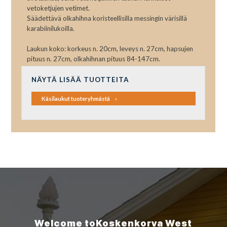
vetoketjujen vetimet.
Säädettävä olkahihna koristeellisilla messingin värisillä
karabiinilukoilla.
Laukun koko: korkeus n. 20cm, leveys n. 27cm, hapsujen
pituus n. 27cm, olkahihnan pituus 84-147cm.
NÄYTÄ LISÄÄ TUOTTEITA
Käsilaukut tuoteryhmästä
Welcome to
Koskenkorva
West