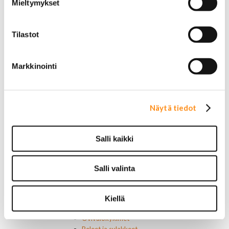
Mieltymykset
Etuvastukset
Kennot
Kompressorit ja osat
Tilastot
Käyttöpaneelit / kytkimet
Moottorit
Ilmastoinnin osat
Markkinointi
Muut
Ohjainlaitteet
Startit ja startin osat
Starttimoottorit
Näytä tiedot
Starttimoottorin osat
Sytytysosat
Sähköosat
Salli kaikki
Ajovalokytkimet
Jarruvalokytkimet
Keskuslukon kytkimet
Salli valinta
Lasinnostimen kytkimet
Lämmityslaitteen osat
Muut kytkimet ja sähköosat
Kiellä
Nelivedon kytkimet
Ovivalokykimet