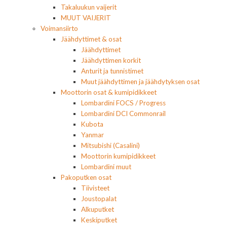
Takaluukun vaijerit
MUUT VAIJERIT
Voimansiirto
Jäähdyttimet & osat
Jäähdyttimet
Jäähdyttimen korkit
Anturit ja tunnistimet
Muut jäähdyttimen ja jäähdytyksen osat
Moottorin osat & kumipidikkeet
Lombardini FOCS / Progress
Lombardini DCI Commonrail
Kubota
Yanmar
Mitsubishi (Casalini)
Moottorin kumipidikkeet
Lombardini muut
Pakoputken osat
Tiivisteet
Joustopalat
Alkuputket
Keskiputket