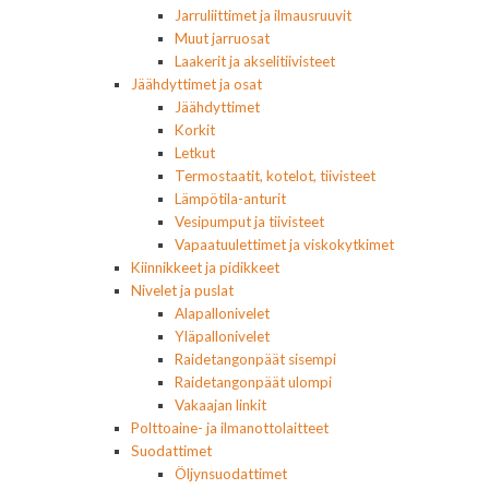
Jarruliittimet ja ilmausruuvit
Muut jarruosat
Laakerit ja akselitiivisteet
Jäähdyttimet ja osat
Jäähdyttimet
Korkit
Letkut
Termostaatit, kotelot, tiivisteet
Lämpötila-anturit
Vesipumput ja tiivisteet
Vapaatuulettimet ja viskokytkimet
Kiinnikkeet ja pidikkeet
Nivelet ja puslat
Alapallonivelet
Yläpallonivelet
Raidetangonpäät sisempi
Raidetangonpäät ulompi
Vakaajan linkit
Polttoaine- ja ilmanottolaitteet
Suodattimet
Öljynsuodattimet