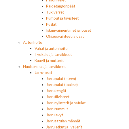
Pallonivelet
Raidetangonpäät
Tukivarret
Pumput ja tiivisteet
Puslat
Iskunvaimentimet ja jouset
Ohjausvaihteet ja osat
Autonhoito
Vahat ja autonhoito
Työkalut ja tarvikkeet
Ruuvit ja mutterit
Huolto-osat ja tarvikkeet
Jarru-osat
Jarrupalat (eteen)
Jarrupalat (taakse)
Jarrukengät
Jarrutiivisteet
Jarrusylinterit ja satulat
Jarrurummut
Jarrulevyt
Jarrusatulan männät
Jarruletkut ja -vaijerit