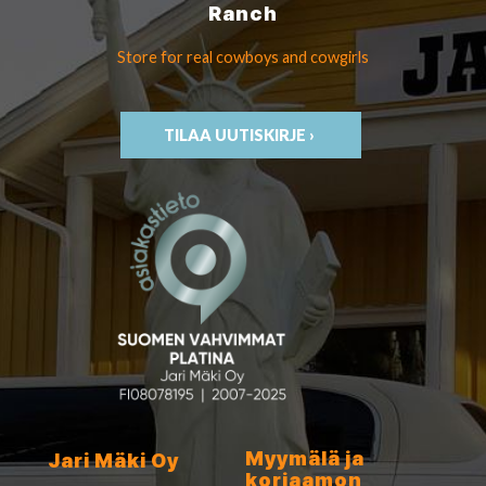
Ranch
Store for real cowboys
and cowgirls
TILAA UUTISKIRJE ›
Myymälä ja
Jari Mäki Oy
korjaamon