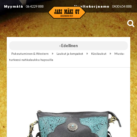
Myymälä
06 4229 888
Huoltokorjaamo
0400 654 888
‹ Edellinen
»
»
»
Pukeutuminen & Western
Laukut ja lompakot
Käsilaukut
Musta-
turkoosi nahkalaukku hapsuilla