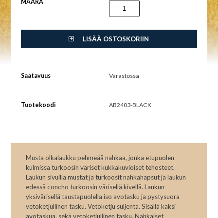
MÄÄRÄ
LISÄÄ OSTOSKORIIN
Saatavuus
Varastossa
Tuotekoodi
AB2403-BLACK
Musta olkalaukku pehmeää nahkaa, jonka etupuolen
kulmissa turkoosin väriset kukkakuvioiset tehosteet.
Laukun sivuilla mustat ja turkoosit nahkahapsut ja laukun
edessä concho turkoosin värisellä kivellä. Laukun
yksivärisellä taustapuolella iso avotasku ja pystysuora
vetoketjullinen tasku. Vetoketju suljenta. Sisällä kaksi
avotaskua, sekä vetoketjullinen tasku. Nahkaiset