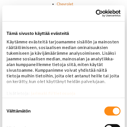
Chevrolet
Corvette
Chrysler
Dodge
Ford P/U
Tämä sivusto käyttää evästeitä
Ford muut
Hummer
Käytämme evästeitä tarjoamamme sisällön ja mainosten
Jeep
räätälöimiseen, sosiaalisen median ominaisuuksien
Lincoln
tukemiseen ja kävijämäärämme analysoimiseen. Lisäksi
Muut
jaamme sosiaalisen median, mainosalan ja analytiikka-
Parkit / Vilkut
alan kumppaneillemme tietoja siitä, miten käytät
Sumu- ja peruutusvalot
sivustoamme. Kumppanimme voivat yhdistää näitä
tietoja muihin tietoihin, joita olet antanut heille tai joita
Sivuvalot ja markerit
on kerätty, kun olet käyttänyt heidän palvelujaan.
Polttimot
Sähköosat
Lisätietoja:
jarimaki.fi/tietosuoja
Akut
Lasinnostin- ja keskuslukon moottorit
Suostumuksen
Laturit ja laturin osat
valinta
Välttämätön
Laturit
Laturin osat
Lämmitys ja ilmastointi