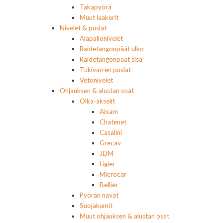
Takapyörä
Muut laakerit
Nivelet & puslat
Alapallonivelet
Raidetangonpäät ulko
Raidetangonpäät sisä
Tukivarren puslat
Vetonivelet
Ohjauksen & alustan osat
Olka-akselit
Aixam
Chatenet
Casalini
Grecav
JDM
Ligier
Microcar
Bellier
Pyörän navat
Suojakumit
Muut ohjauksen & alustan osat