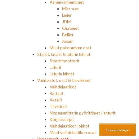
Äänenvaimentimet
Microcar
Ligier
JDM
Chatenet
Bellier
Aixam
Muut pakoputken osat
Startit, laturit & laturin hihnat
Starttimoottorit
Laturit
Laturin hihnat
Vaihteistot, osat & tarvikkeet
Vaihdelaatikot
Rattaat
Akselit
Tiivisteet
Nopeusmittarin pyörittimet / anturit
Korjaussarjat
Vaihdelaatikon lohkot
Tilaa uutiskirje ›
Muut vaihdelaatikon osat