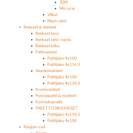
JDM
Microcar
Vilkut
Muut valot
Renkaat & Vanteet
Renkaat kesä
Renkaat talvi / nasta
Renkaat kitka
Peltivanteet
Pulttijako 4x100
Pulttijako 4x114,3
Alumiinivanteet
Pulttijako 4x100
Pulttijako 4x114,3
Kromivanteet
Pyöränpultit & mutterit
Koristekapselit
PAKETTITARJOUKSET
Pulttijako 4x114,3
Pulttijako 4x100
Rungon osat