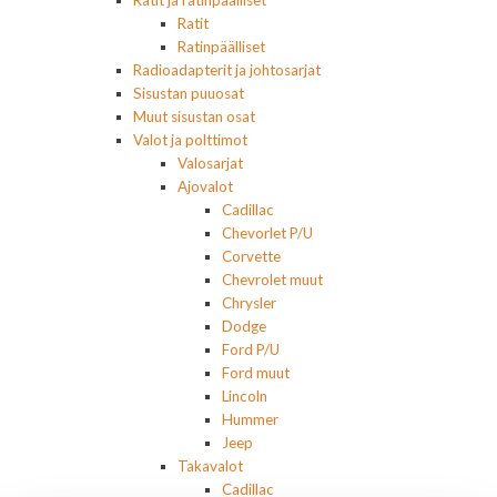
Ratit ja ratinpäälliset
Ratit
Ratinpäälliset
Radioadapterit ja johtosarjat
Sisustan puuosat
Muut sisustan osat
Valot ja polttimot
Valosarjat
Ajovalot
Cadillac
Chevorlet P/U
Corvette
Chevrolet muut
Chrysler
Dodge
Ford P/U
Ford muut
Lincoln
Hummer
Jeep
Takavalot
Cadillac