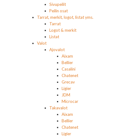
Sivupeilit
Peilin osat
Tarrat, merkit, logot, listat yms.
Tarrat
Logot & merkit
Listat
Valot
Ajovalot
Aixam
Bellier
Casalini
Chatenet
Grecav
Ligier
JDM
Microcar
Takavalot
Aixam
Bellier
Chatenet
Ligier