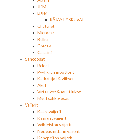
Aixam
JDM
Ligier
RÄJÄYTYSKUVAT
Chatenet
Microcar
Bellier
Grecav
Casalini
Sähköosat
Releet
Pyyhkijän moottorit
Katkaisijat & viikset
Akut
Virtalukot & muut lukot
Muut sähkö-osat
Vaijerit
Kaasuvaijerit
Käsijarruvaijerit
Vaihteiston vaijerit
Nopeusmittarin vaijerit
Konepeiton vaijerit