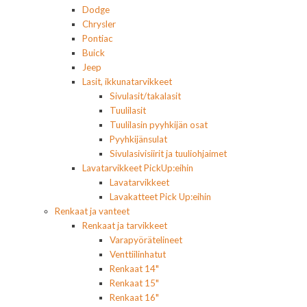
Dodge
Chrysler
Pontiac
Buick
Jeep
Lasit, ikkunatarvikkeet
Sivulasit/takalasit
Tuulilasit
Tuulilasin pyyhkijän osat
Pyyhkijänsulat
Sivulasivisiirit ja tuuliohjaimet
Lavatarvikkeet PickUp:eihin
Lavatarvikkeet
Lavakatteet Pick Up:eihin
Renkaat ja vanteet
Renkaat ja tarvikkeet
Varapyörätelineet
Venttiilinhatut
Renkaat 14"
Renkaat 15"
Renkaat 16"