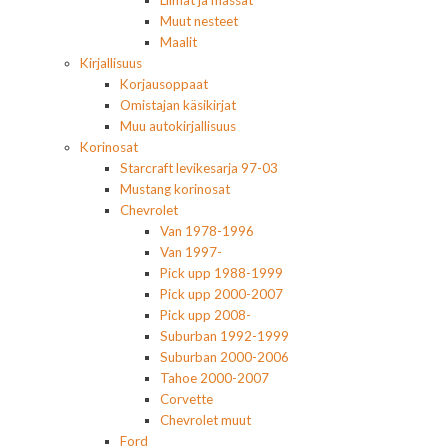
Liimat ja massat
Muut nesteet
Maalit
Kirjallisuus
Korjausoppaat
Omistajan käsikirjat
Muu autokirjallisuus
Korinosat
Starcraft levikesarja 97-03
Mustang korinosat
Chevrolet
Van 1978-1996
Van 1997-
Pick upp 1988-1999
Pick upp 2000-2007
Pick upp 2008-
Suburban 1992-1999
Suburban 2000-2006
Tahoe 2000-2007
Corvette
Chevrolet muut
Ford