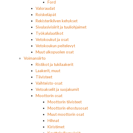
Ford
Valoraudat
Roiskeläpät
Rekisterikilven kehykset
Sivulasivisiirit ja tuuliohjaimet
Työkalulaatikot
Vetokoukut ja osat
Vetokoukun peitelevyt
Muut ulkopuolen osat
Voimansiirto
Ristikot ja tukilaakerit
Laakerit, muut
Tiivisteet
Vaihteisto-osat
Vetoakselit ja suojakumit
Moottorin osat
Moottorin tiivisteet
Moottorin ehostusosat
Muut moottorin osat
Hihnat
Kiristimet