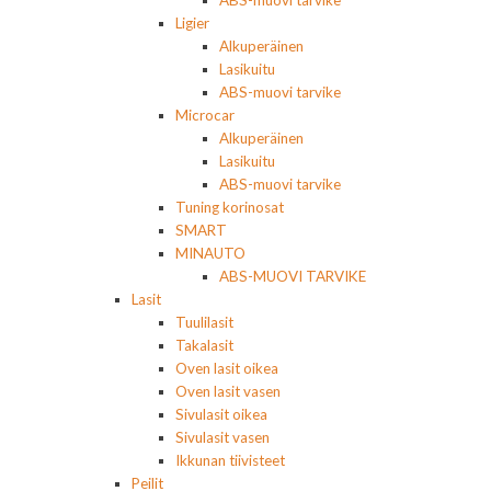
ABS-muovi tarvike
Ligier
Alkuperäinen
Lasikuitu
ABS-muovi tarvike
Microcar
Alkuperäinen
Lasikuitu
ABS-muovi tarvike
Tuning korinosat
SMART
MINAUTO
ABS-MUOVI TARVIKE
Lasit
Tuulilasit
Takalasit
Oven lasit oikea
Oven lasit vasen
Sivulasit oikea
Sivulasit vasen
Ikkunan tiivisteet
Peilit