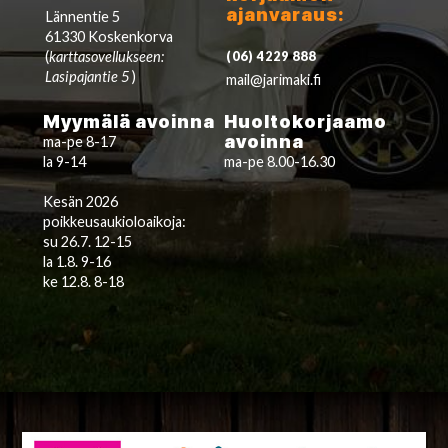
ajanvaraus:
Lännentie 5
61330 Koskenkorva
(
karttasovellukseen:
(06) 4229 888
Lasipajantie 5
)
mail@jarimaki.fi
Myymälä avoinna
Huoltokorjaamo
avoinna
ma-pe 8-17
la 9-14
ma-pe 8.00-16.30
Kesän 2026
poikkeusaukioloaikoja:
su 26.7. 12-15
la 1.8. 9-16
ke 12.8. 8-18