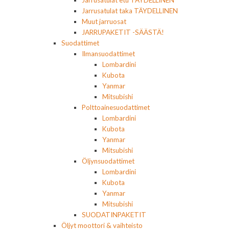
Jarrusatulat etu TÄYDELLINEN
Jarrusatulat taka TÄYDELLINEN
Muut jarruosat
JARRUPAKETIT -SÄÄSTÄ!
Suodattimet
Ilmansuodattimet
Lombardini
Kubota
Yanmar
Mitsubishi
Polttoainesuodattimet
Lombardini
Kubota
Yanmar
Mitsubishi
Öljynsuodattimet
Lombardini
Kubota
Yanmar
Mitsubishi
SUODATINPAKETIT
Öljyt moottori & vaihteisto