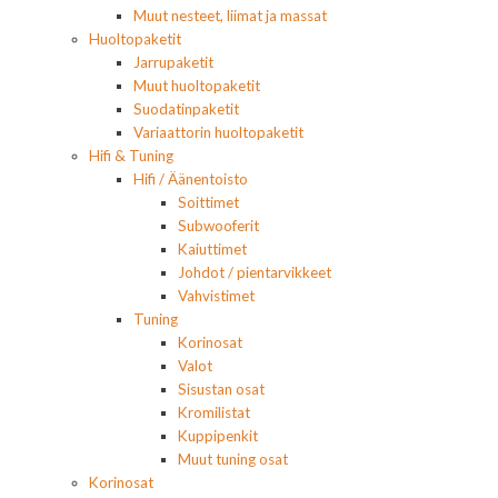
Muut nesteet, liimat ja massat
Huoltopaketit
Jarrupaketit
Muut huoltopaketit
Suodatinpaketit
Variaattorin huoltopaketit
Hifi & Tuning
Hifi / Äänentoisto
Soittimet
Subwooferit
Kaiuttimet
Johdot / pientarvikkeet
Vahvistimet
Tuning
Korinosat
Valot
Sisustan osat
Kromilistat
Kuppipenkit
Muut tuning osat
Korinosat