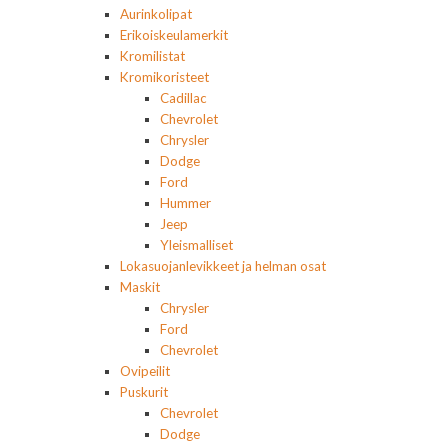
Aurinkolipat
Erikoiskeulamerkit
Kromilistat
Kromikoristeet
Cadillac
Chevrolet
Chrysler
Dodge
Ford
Hummer
Jeep
Yleismalliset
Lokasuojanlevikkeet ja helman osat
Maskit
Chrysler
Ford
Chevrolet
Ovipeilit
Puskurit
Chevrolet
Dodge