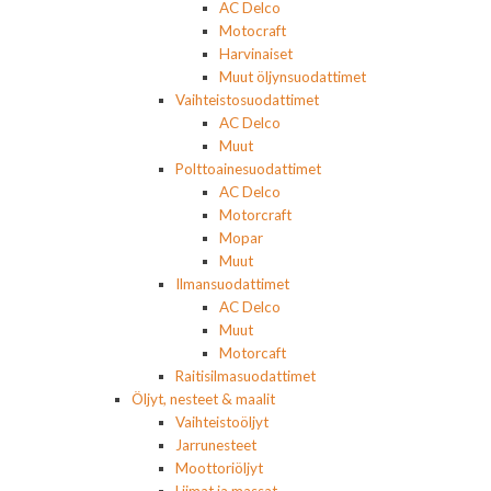
AC Delco
Motocraft
Harvinaiset
Muut öljynsuodattimet
Vaihteistosuodattimet
AC Delco
Muut
Polttoainesuodattimet
AC Delco
Motorcraft
Mopar
Muut
Ilmansuodattimet
AC Delco
Muut
Motorcaft
Raitisilmasuodattimet
Öljyt, nesteet & maalit
Vaihteistoöljyt
Jarrunesteet
Moottoriöljyt