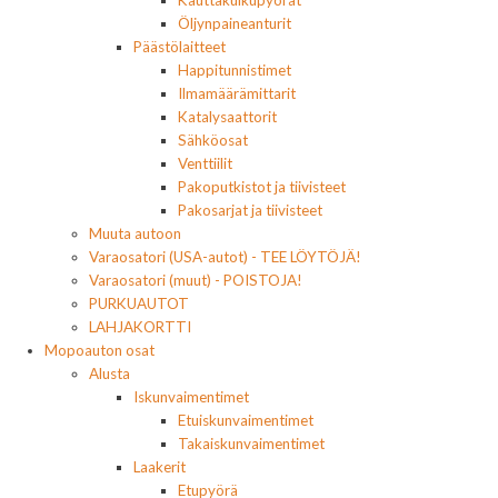
Kauttakulkupyörät
Öljynpaineanturit
Päästölaitteet
Happitunnistimet
Ilmamäärämittarit
Katalysaattorit
Sähköosat
Venttiilit
Pakoputkistot ja tiivisteet
Pakosarjat ja tiivisteet
Muuta autoon
Varaosatori (USA-autot) - TEE LÖYTÖJÄ!
Varaosatori (muut) - POISTOJA!
PURKUAUTOT
LAHJAKORTTI
Mopoauton osat
Alusta
Iskunvaimentimet
Etuiskunvaimentimet
Takaiskunvaimentimet
Laakerit
Etupyörä