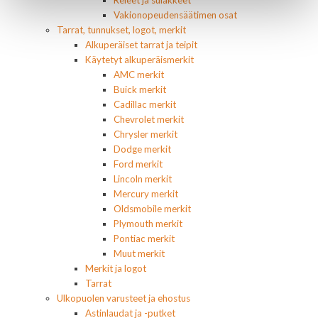
Releet ja sulakkeet
Vakionopeudensäätimen osat
Tarrat, tunnukset, logot, merkit
Alkuperäiset tarrat ja teipit
Käytetyt alkuperäismerkit
AMC merkit
Buick merkit
Cadillac merkit
Chevrolet merkit
Chrysler merkit
Dodge merkit
Ford merkit
Lincoln merkit
Mercury merkit
Oldsmobile merkit
Plymouth merkit
Pontiac merkit
Muut merkit
Merkit ja logot
Tarrat
Ulkopuolen varusteet ja ehostus
Astinlaudat ja -putket