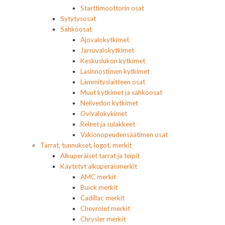
Starttimoottorin osat
Sytytysosat
Sähköosat
Ajovalokytkimet
Jarruvalokytkimet
Keskuslukon kytkimet
Lasinnostimen kytkimet
Lämmityslaitteen osat
Muut kytkimet ja sähköosat
Nelivedon kytkimet
Ovivalokykimet
Releet ja sulakkeet
Vakionopeudensäätimen osat
Tarrat, tunnukset, logot, merkit
Alkuperäiset tarrat ja teipit
Käytetyt alkuperäismerkit
AMC merkit
Buick merkit
Cadillac merkit
Chevrolet merkit
Chrysler merkit