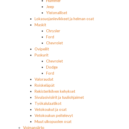
Hummer
Jeep
Yleismalliset
Lokasuojanlevikkeet ja helman osat
Maskit
Chrysler
Ford
Chevrolet
Ovipeilit
Puskurit
Chevrolet
Dodge
Ford
Valoraudat
Roiskeläpät
Rekisterikilven kehykset
Sivulasivisiirit ja tuuliohjaimet
Työkalulaatikot
Vetokoukut ja osat
Vetokoukun peitelevyt
Muut ulkopuolen osat
Voimansiirto