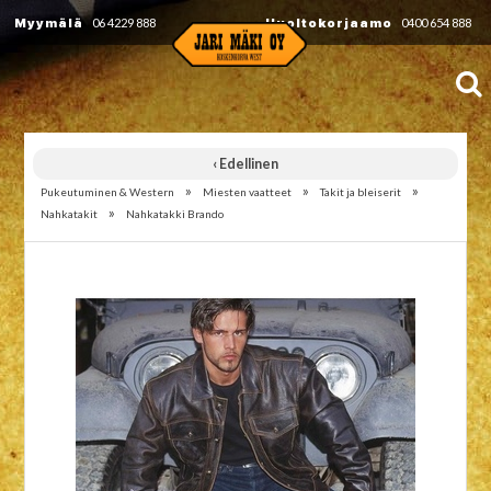
Myymälä
06 4229 888
Huoltokorjaamo
0400 654 888
‹ Edellinen
»
»
»
Pukeutuminen & Western
Miesten vaatteet
Takit ja bleiserit
»
Nahkatakit
Nahkatakki Brando