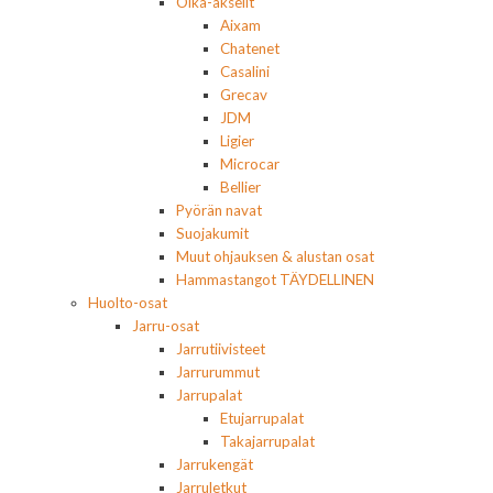
Olka-akselit
Aixam
Chatenet
Casalini
Grecav
JDM
Ligier
Microcar
Bellier
Pyörän navat
Suojakumit
Muut ohjauksen & alustan osat
Hammastangot TÄYDELLINEN
Huolto-osat
Jarru-osat
Jarrutiivisteet
Jarrurummut
Jarrupalat
Etujarrupalat
Takajarrupalat
Jarrukengät
Jarruletkut