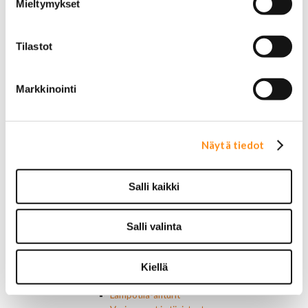
Mieltymykset
Ruuvit ja mutterit
Huolto-osat ja tarvikkeet
Jarru-osat
Tilastot
Jarrupalat (eteen)
Jarrupalat (taakse)
Jarrukengät
Markkinointi
Jarrutiivisteet
Jarrusylinterit ja satulat
Jarrurummut
Jarrulevyt
Näytä tiedot
Jarrusatulan männät
Jarruletkut ja -vaijerit
Jarruliittimet ja ilmausruuvit
Salli kaikki
Muut jarruosat
Laakerit ja akselitiivisteet
Jäähdyttimet ja osat
Salli valinta
Jäähdyttimet
Korkit
Letkut
Kiellä
Termostaatit, kotelot, tiivisteet
Lämpötila-anturit