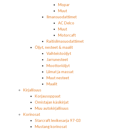
Mopar
Muut
Ilmansuodattimet
AC Delco
Muut
Motorcaft
Raitisilmasuodattimet
Öljyt, nesteet & maalit
Vaihteistoöljyt
Jarrunesteet
Moottoriöljyt
Liimat ja massat
Muut nesteet
Maalit
Kirjallisuus
Korjausoppaat
Omistajan käsikirjat
Muu autokirjallisuus
Korinosat
Starcraft levikesarja 97-03
Mustang korinosat