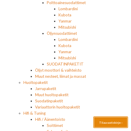
Polttoainesuodattimet
Lombardini
Kubota
Yanmar
Mitsubishi
Öljynsuodattimet
Lombardini
Kubota
Yanmar
Mitsubishi
SUODATINPAKETIT
Öljyt moottori & vaihteisto
Muut nesteet, liimat ja massat
Huoltopaketit
Jarrupaketit
Muut huoltopaketit
Suodatinpaketit
Variaattorin huoltopaketit
Hifi & Tuning
Hifi / Äänentoisto
Tilaa uutiskirje ›
Soittimet