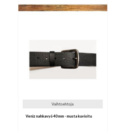
Vaihtoehtoja
Veniz nahkavyö 40 mm - musta kuvioitu