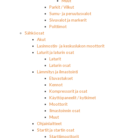
Muut
Parkit / Vilkut
Sumu- ja peruutusvalot
Sivuvalot ja markerit
Polttimot
Sähköosat
Akut
Lasinnostin- ja keskuslukon moottorit
Laturit ja laturin osat
Laturit
Laturin osat
Lämmitys ja ilmastointi
Etuvastukset
Kennot
Kompressorit ja osat
Käyttöpaneelit / kytkimet
Moottorit
Ilmastoinnin osat
Muut
Ohjainlaitteet
Startit ja startin osat
Starttimoottorit