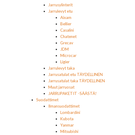
Jarrusylinterit
Jarrulevyt etu
Aixam
Bellier
Casalini
Chatenet
Grecav
JDM
Microcar
Ligier
Jarrulevyt taka
Jarrusatulat etu TÄYDELLINEN
Jarrusatulat taka TÄYDELLINEN
Muut jarruosat
JARRUPAKETIT -SÄÄSTÄ!
Suodattimet
Ilmansuodattimet
Lombardini
Kubota
Yanmar
Mitsubishi