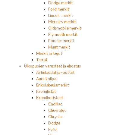
Dodge merkit
Ford merkit
Lincoln merkit
Mercury merkit
Oldsmobile merkit
Plymouth merkit
Pontiac merkit
Muut merkit
Merkit ja logot
Tarrat
Ulkopuolen varusteet ja ehostus
Astinlaudat ja -putket
Aurinkolipat
Erikoiskeulamerkit
Kromilistat
Kromikoristeet
Cadillac
Chevrolet
Chrysler
Dodge
Ford