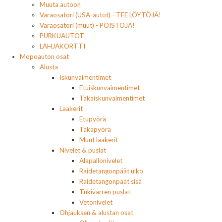
Muuta autoon
Varaosatori (USA-autot) - TEE LÖYTÖJÄ!
Varaosatori (muut) - POISTOJA!
PURKUAUTOT
LAHJAKORTTI
Mopoauton osat
Alusta
Iskunvaimentimet
Etuiskunvaimentimet
Takaiskunvaimentimet
Laakerit
Etupyörä
Takapyörä
Muut laakerit
Nivelet & puslat
Alapallonivelet
Raidetangonpäät ulko
Raidetangonpäät sisä
Tukivarren puslat
Vetonivelet
Ohjauksen & alustan osat