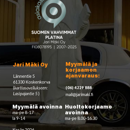
Myymälä ja
Jari Mäki Oy
korjaamon
ajanvaraus:
Lännentie 5
61330 Koskenkorva
(
karttasovellukseen:
(06) 4229 888
Lasipajantie 5
)
mail@jarimaki.fi
Myymälä avoinna
Huoltokorjaamo
avoinna
ma-pe 8-17
la 9-14
ma-pe 8.00-16.30
Kesän 2026