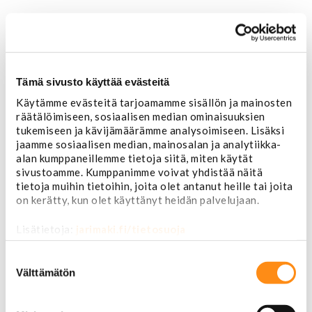
Tämä sivusto käyttää evästeitä
Käytämme evästeitä tarjoamamme sisällön ja mainosten
Etusivu
räätälöimiseen, sosiaalisen median ominaisuuksien
USA-auton osat
tukemiseen ja kävijämäärämme analysoimiseen. Lisäksi
Alusta
jaamme sosiaalisen median, mainosalan ja analytiikka-
alan kumppaneillemme tietoja siitä, miten käytät
Ohjauslaitteet ja jousitus
sivustoamme. Kumppanimme voivat yhdistää näitä
Pallonivelet
tietoja muihin tietoihin, joita olet antanut heille tai joita
Raidetangonpäät
on kerätty, kun olet käyttänyt heidän palvelujaan.
Tukivarret
Pumput ja tiivisteet
Lisätietoja:
jarimaki.fi/tietosuoja
Puslat
Iskunvaimentimet ja jouset
Suostumuksen
Ohjausvaihteet ja osat
valinta
Välttämätön
Autonhoito
Vahat ja autonhoito
Työkalut ja tarvikkeet