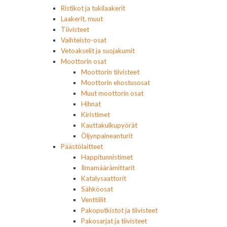
Ristikot ja tukilaakerit
Laakerit, muut
Tiivisteet
Vaihteisto-osat
Vetoakselit ja suojakumit
Moottorin osat
Moottorin tiivisteet
Moottorin ehostusosat
Muut moottorin osat
Hihnat
Kiristimet
Kauttakulkupyörät
Öljynpaineanturit
Päästölaitteet
Happitunnistimet
Ilmamäärämittarit
Katalysaattorit
Sähköosat
Venttiilit
Pakoputkistot ja tiivisteet
Pakosarjat ja tiivisteet