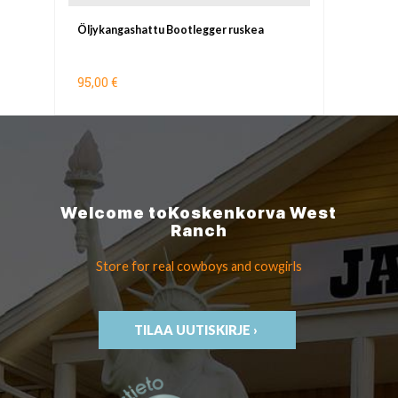
Öljykangashattu Bootlegger ruskea
95,00 €
Welcome to
Koskenkorva
West
Ranch
Store for real cowboys
and cowgirls
TILAA UUTISKIRJE ›