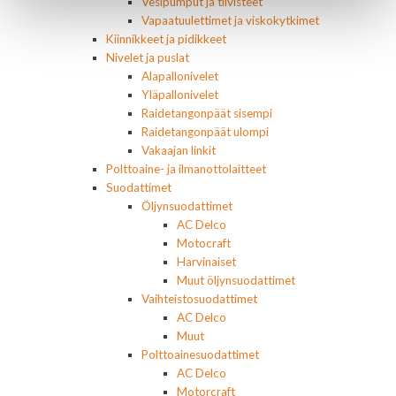
Vesipumput ja tiivisteet
Vapaatuulettimet ja viskokytkimet
Kiinnikkeet ja pidikkeet
Nivelet ja puslat
Alapallonivelet
Yläpallonivelet
Raidetangonpäät sisempi
Raidetangonpäät ulompi
Vakaajan linkit
Polttoaine- ja ilmanottolaitteet
Suodattimet
Öljynsuodattimet
AC Delco
Motocraft
Harvinaiset
Muut öljynsuodattimet
Vaihteistosuodattimet
AC Delco
Muut
Polttoainesuodattimet
AC Delco
Motorcraft