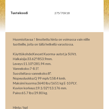
Tuotekoodi
275/70X18
Huomioitavaa ! Ilmoitettu hinta on voimassa vain niille
tuotteille, joita on tällä hetkellä varastossa.
Käyttökohde:Kevyet Kuorma-autot ja SUV:t.
Halkaisija:33.62"/853.9mm.
Leveys:11.10"/281.94 mm.
Vannekoko:7-8.5".
Suositeltava vannekoko:8".
Nopeusluokka:Q 99 mph/158.4 kmh.
Maksimi kuorma:3640 lbs/1651 kg E-10 PLY.
Kuvion korkeus:19.1/32"/13.176 mm.
Paino:65.7 lbs/29.80 kg.
Hinta / kpl