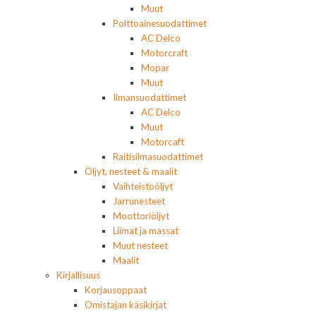
Muut
Polttoainesuodattimet
AC Delco
Motorcraft
Mopar
Muut
Ilmansuodattimet
AC Delco
Muut
Motorcaft
Raitisilmasuodattimet
Öljyt, nesteet & maalit
Vaihteistoöljyt
Jarrunesteet
Moottoriöljyt
Liimat ja massat
Muut nesteet
Maalit
Kirjallisuus
Korjausoppaat
Omistajan käsikirjat