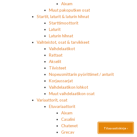
Aixam
Muut pakoputken osat
Startit, laturit & laturin hihnat
Starttimoottorit
Laturit
Laturin hihnat
Vaihteistot, osat & tarvikkeet
Vaihdelaatikot
Rattaat
Akselit
Tiivisteet
Nopeusmittarin pyörittimet / anturit
Korjaussarjat
Vaihdelaatikon lohkot
Muut vaihdelaatikon osat
Variaattorit, osat
Etuvariaattorit
Aixam
Casalini
Chatenet
Tilaa uutiskirje ›
Grecav