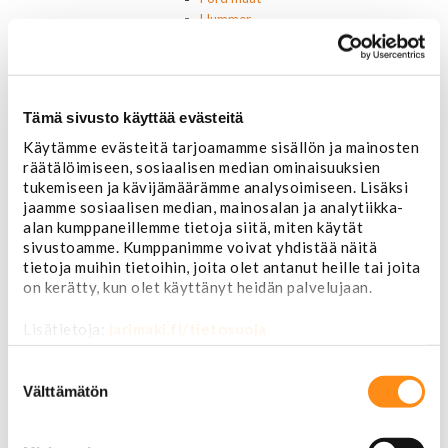
Hummer
Jeep
Lincoln
Muut
Parkit / Vilkut
Tämä sivusto käyttää evästeitä
Sumu- ja peruutusvalot
Sivuvalot ja markerit
Käytämme evästeitä tarjoamamme sisällön ja mainosten
Polttimot
räätälöimiseen, sosiaalisen median ominaisuuksien
tukemiseen ja kävijämäärämme analysoimiseen. Lisäksi
Sähköosat
jaamme sosiaalisen median, mainosalan ja analytiikka-
Akut
alan kumppaneillemme tietoja siitä, miten käytät
Lasinnostin- ja keskuslukon moottorit
sivustoamme. Kumppanimme voivat yhdistää näitä
Laturit ja laturin osat
tietoja muihin tietoihin, joita olet antanut heille tai joita
Laturit
on kerätty, kun olet käyttänyt heidän palvelujaan.
Laturin osat
Lämmitys ja ilmastointi
Lisätietoja:
jarimaki.fi/tietosuoja
Etuvastukset
Kennot
Suostumuksen
Kompressorit ja osat
valinta
Välttämätön
Käyttöpaneelit / kytkimet
Moottorit
Ilmastoinnin osat