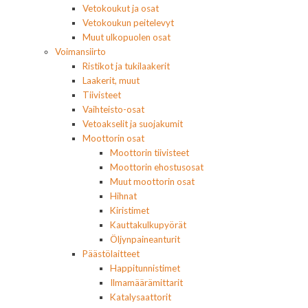
Vetokoukut ja osat
Vetokoukun peitelevyt
Muut ulkopuolen osat
Voimansiirto
Ristikot ja tukilaakerit
Laakerit, muut
Tiivisteet
Vaihteisto-osat
Vetoakselit ja suojakumit
Moottorin osat
Moottorin tiivisteet
Moottorin ehostusosat
Muut moottorin osat
Hihnat
Kiristimet
Kauttakulkupyörät
Öljynpaineanturit
Päästölaitteet
Happitunnistimet
Ilmamäärämittarit
Katalysaattorit