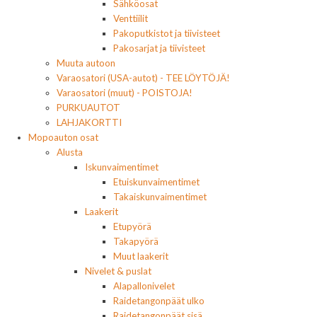
Sähköosat
Venttiilit
Pakoputkistot ja tiivisteet
Pakosarjat ja tiivisteet
Muuta autoon
Varaosatori (USA-autot) - TEE LÖYTÖJÄ!
Varaosatori (muut) - POISTOJA!
PURKUAUTOT
LAHJAKORTTI
Mopoauton osat
Alusta
Iskunvaimentimet
Etuiskunvaimentimet
Takaiskunvaimentimet
Laakerit
Etupyörä
Takapyörä
Muut laakerit
Nivelet & puslat
Alapallonivelet
Raidetangonpäät ulko
Raidetangonpäät sisä