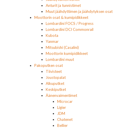
Anturit ja tunnistimet
Muut jäähdyttimen ja jäähdytyksen osat
Moottorin osat & kumipidikkeet
Lombardini FOCS / Progress
Lombardini DCI Commonrail
Kubota
Yanmar
Mitsubishi (Casalini)
Moottorin kumipidikkeet
Lombardini muut
Pakoputken osat
Tiivisteet
Joustopalat
Alkuputket
Keskiputket
Äänenvaimentimet
Microcar
Ligier
JDM
Chatenet
Bellier