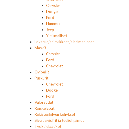
Chrysler
Dodge
Ford
Hummer
Jeep
Yleismalliset
Lokasuojanlevikkeet ja helman osat
Maskit
Chrysler
Ford
Chevrolet
Ovipeilit
Puskurit
Chevrolet
Dodge
Ford
Valoraudat
Roiskeläpät
Rekisterikilven kehykset
Sivulasivisiirit ja tuuliohjaimet
Työkalulaatikot