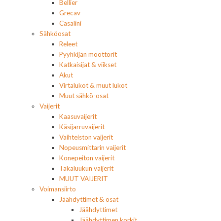
Bellier
Grecav
Casalini
Sähköosat
Releet
Pyyhkijän moottorit
Katkaisijat & viikset
Akut
Virtalukot & muut lukot
Muut sähkö-osat
Vaijerit
Kaasuvaijerit
Käsijarruvaijerit
Vaihteiston vaijerit
Nopeusmittarin vaijerit
Konepeiton vaijerit
Takaluukun vaijerit
MUUT VAIJERIT
Voimansiirto
Jäähdyttimet & osat
Jäähdyttimet
Jäähdyttimen korkit