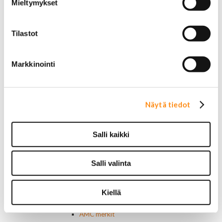
Mieltymykset
Muut
Ohjainlaitteet
Startit ja startin osat
Tilastot
Starttimoottorit
Starttimoottorin osat
Sytytysosat
Markkinointi
Sähköosat
Ajovalokytkimet
Jarruvalokytkimet
Keskuslukon kytkimet
Näytä tiedot
Lasinnostimen kytkimet
Lämmityslaitteen osat
Muut kytkimet ja sähköosat
Salli kaikki
Nelivedon kytkimet
Ovivalokykimet
Releet ja sulakkeet
Salli valinta
Vakionopeudensäätimen osat
Tarrat, tunnukset, logot, merkit
Kiellä
Alkuperäiset tarrat ja teipit
Käytetyt alkuperäismerkit
AMC merkit