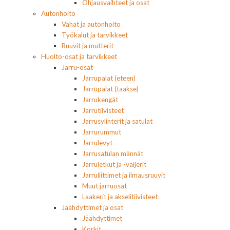
Ohjausvaihteet ja osat
Autonhoito
Vahat ja autonhoito
Työkalut ja tarvikkeet
Ruuvit ja mutterit
Huolto-osat ja tarvikkeet
Jarru-osat
Jarrupalat (eteen)
Jarrupalat (taakse)
Jarrukengät
Jarrutiivisteet
Jarrusylinterit ja satulat
Jarrurummut
Jarrulevyt
Jarrusatulan männät
Jarruletkut ja -vaijerit
Jarruliittimet ja ilmausruuvit
Muut jarruosat
Laakerit ja akselitiivisteet
Jäähdyttimet ja osat
Jäähdyttimet
Korkit