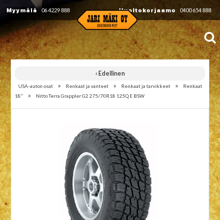
Myymälä
06 4229 888
Huoltokorjaamo
0400 654 888
‹ Edellinen
»
»
»
USA-auton osat
Renkaat ja vanteet
Renkaat ja tarvikkeet
Renkaat
»
18"
Nitto Terra Grappler G2 275/70R18 125Q E BSW