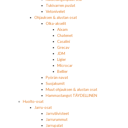
Tukivarren puslat
Vetonivelet
Ohjauksen & alustan osat
Olka-akselit
Aixam
Chatenet
Casalini
Grecav
JDM
Ligier
Microcar
Bellier
Pyörän navat
Suojakumit
Muut ohjauksen & alustan osat
Hammastangot TÄYDELLINEN
Huolto-osat
Jarru-osat
Jarrutiivisteet
Jarrurummut
Jarrupalat