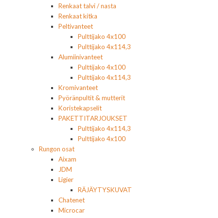
Renkaat talvi / nasta
Renkaat kitka
Peltivanteet
Pulttijako 4x100
Pulttijako 4x114,3
Alumiinivanteet
Pulttijako 4x100
Pulttijako 4x114,3
Kromivanteet
Pyöränpultit & mutterit
Koristekapselit
PAKETTITARJOUKSET
Pulttijako 4x114,3
Pulttijako 4x100
Rungon osat
Aixam
JDM
Ligier
RÄJÄYTYSKUVAT
Chatenet
Microcar