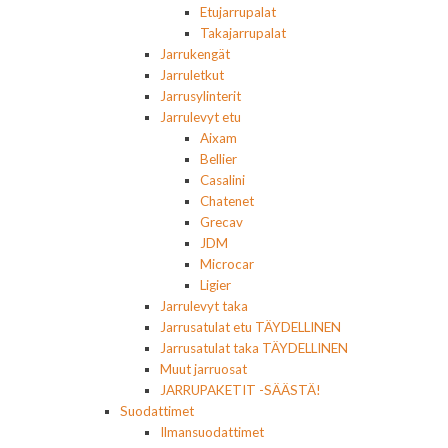
Etujarrupalat
Takajarrupalat
Jarrukengät
Jarruletkut
Jarrusylinterit
Jarrulevyt etu
Aixam
Bellier
Casalini
Chatenet
Grecav
JDM
Microcar
Ligier
Jarrulevyt taka
Jarrusatulat etu TÄYDELLINEN
Jarrusatulat taka TÄYDELLINEN
Muut jarruosat
JARRUPAKETIT -SÄÄSTÄ!
Suodattimet
Ilmansuodattimet