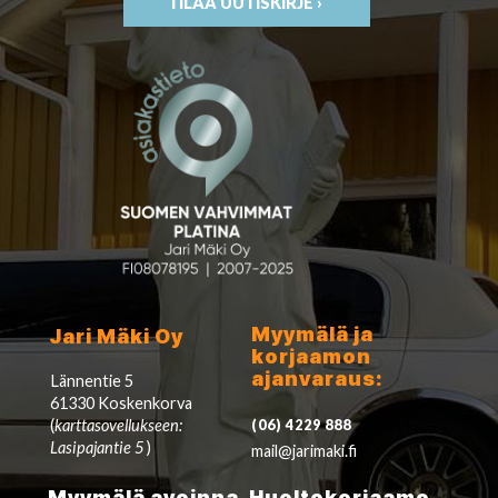
TILAA UUTISKIRJE ›
Myymälä ja
Jari Mäki Oy
korjaamon
ajanvaraus:
Lännentie 5
61330 Koskenkorva
(
karttasovellukseen:
(06) 4229 888
Lasipajantie 5
)
mail@jarimaki.fi
Myymälä avoinna
Huoltokorjaamo