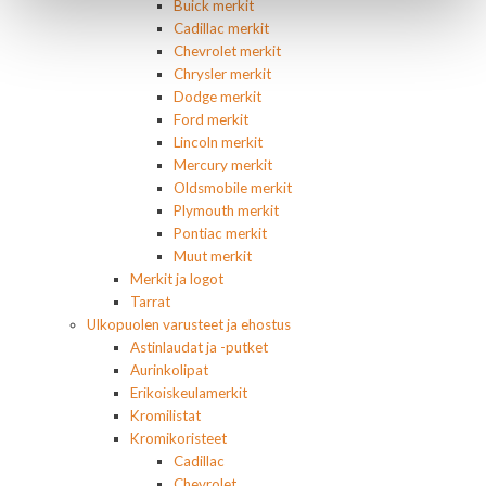
Buick merkit
Cadillac merkit
Chevrolet merkit
Chrysler merkit
Dodge merkit
Ford merkit
Lincoln merkit
Mercury merkit
Oldsmobile merkit
Plymouth merkit
Pontiac merkit
Muut merkit
Merkit ja logot
Tarrat
Ulkopuolen varusteet ja ehostus
Astinlaudat ja -putket
Aurinkolipat
Erikoiskeulamerkit
Kromilistat
Kromikoristeet
Cadillac
Chevrolet