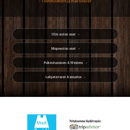
› Toimitusehdot ja maksutavat
USA-auton osat
Mopoauton osat
Pukeutuminen & Western
Lahjatavarat & sisustus