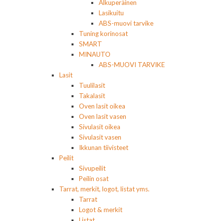
Alkuperäinen
Lasikuitu
ABS-muovi tarvike
Tuning korinosat
SMART
MINAUTO
ABS-MUOVI TARVIKE
Lasit
Tuulilasit
Takalasit
Oven lasit oikea
Oven lasit vasen
Sivulasit oikea
Sivulasit vasen
Ikkunan tiivisteet
Peilit
Sivupeilit
Peilin osat
Tarrat, merkit, logot, listat yms.
Tarrat
Logot & merkit
Listat