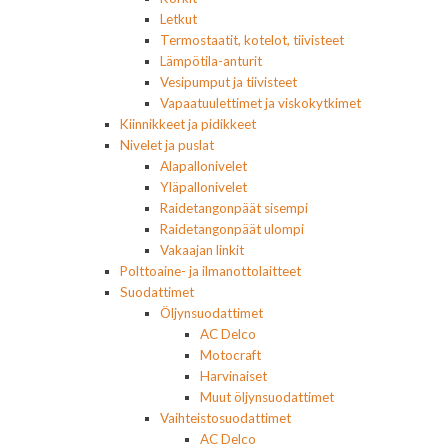
Letkut
Termostaatit, kotelot, tiivisteet
Lämpötila-anturit
Vesipumput ja tiivisteet
Vapaatuulettimet ja viskokytkimet
Kiinnikkeet ja pidikkeet
Nivelet ja puslat
Alapallonivelet
Yläpallonivelet
Raidetangonpäät sisempi
Raidetangonpäät ulompi
Vakaajan linkit
Polttoaine- ja ilmanottolaitteet
Suodattimet
Öljynsuodattimet
AC Delco
Motocraft
Harvinaiset
Muut öljynsuodattimet
Vaihteistosuodattimet
AC Delco