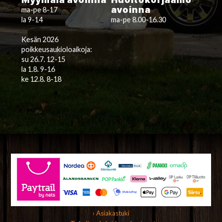
avoinna
ma-pe 8-17
la 9-14
ma-pe 8.00-16.30
Kesän 2026
poikkeusaukioloaikoja:
su 26.7. 12-15
la 1.8. 9-16
ke 12.8. 8-18
› Asiakastuki