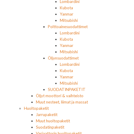
Lombardini
Kubota
Yanmar
Mitsubishi
Polttoainesuodattimet
Lombardini
Kubota
Yanmar
Mitsubishi
Öljynsuodattimet
Lombardini
Kubota
Yanmar
Mitsubishi
SUODATINPAKETIT
Öljyt moottori & vaihteisto
Muut nesteet, liimat ja massat
Huoltopaketit
Jarrupaketit
Muut huoltopaketit
Suodatinpaketit
Variaattorin huoltopaketit