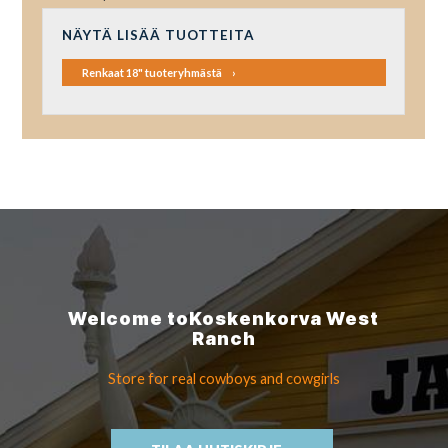
NÄYTÄ LISÄÄ TUOTTEITA
Renkaat 18" tuoteryhmästä
Welcome to
Koskenkorva
West
Ranch
Store for real cowboys
and cowgirls