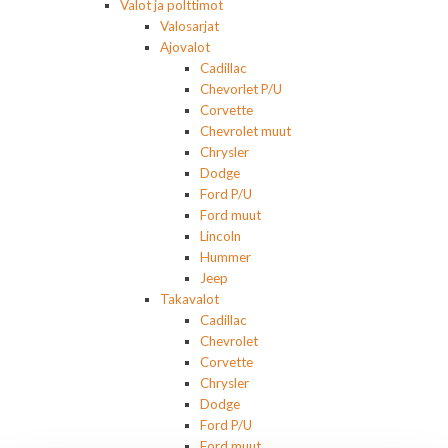
Valot ja polttimot
Valosarjat
Ajovalot
Cadillac
Chevorlet P/U
Corvette
Chevrolet muut
Chrysler
Dodge
Ford P/U
Ford muut
Lincoln
Hummer
Jeep
Takavalot
Cadillac
Chevrolet
Corvette
Chrysler
Dodge
Ford P/U
Ford muut