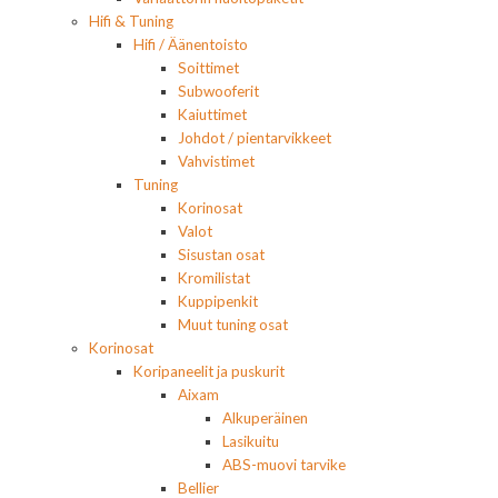
Hifi & Tuning
Hifi / Äänentoisto
Soittimet
Subwooferit
Kaiuttimet
Johdot / pientarvikkeet
Vahvistimet
Tuning
Korinosat
Valot
Sisustan osat
Kromilistat
Kuppipenkit
Muut tuning osat
Korinosat
Koripaneelit ja puskurit
Aixam
Alkuperäinen
Lasikuitu
ABS-muovi tarvike
Bellier