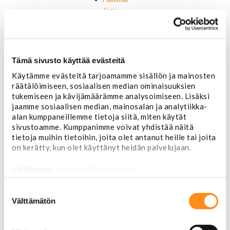
Jeep
Lincoln
Muut
Parkit / Vilkut
Sumu- ja peruutusvalot
Tämä sivusto käyttää evästeitä
Sivuvalot ja markerit
Polttimot
Käytämme evästeitä tarjoamamme sisällön ja mainosten
räätälöimiseen, sosiaalisen median ominaisuuksien
Sähköosat
tukemiseen ja kävijämäärämme analysoimiseen. Lisäksi
Akut
jaamme sosiaalisen median, mainosalan ja analytiikka-
Lasinnostin- ja keskuslukon moottorit
alan kumppaneillemme tietoja siitä, miten käytät
Laturit ja laturin osat
sivustoamme. Kumppanimme voivat yhdistää näitä
Laturit
tietoja muihin tietoihin, joita olet antanut heille tai joita
Laturin osat
on kerätty, kun olet käyttänyt heidän palvelujaan.
Lämmitys ja ilmastointi
Etuvastukset
Lisätietoja:
jarimaki.fi/tietosuoja
Kennot
Kompressorit ja osat
Suostumuksen
Käyttöpaneelit / kytkimet
valinta
Välttämätön
Moottorit
Ilmastoinnin osat
Muut