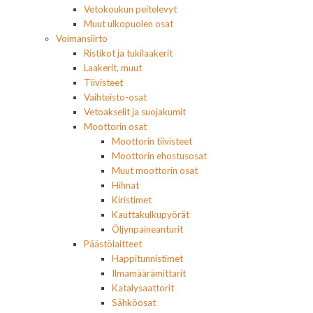
Vetokoukun peitelevyt
Muut ulkopuolen osat
Voimansiirto
Ristikot ja tukilaakerit
Laakerit, muut
Tiivisteet
Vaihteisto-osat
Vetoakselit ja suojakumit
Moottorin osat
Moottorin tiivisteet
Moottorin ehostusosat
Muut moottorin osat
Hihnat
Kiristimet
Kauttakulkupyörät
Öljynpaineanturit
Päästölaitteet
Happitunnistimet
Ilmamäärämittarit
Katalysaattorit
Sähköosat