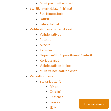
Muut pakoputken osat
Startit, laturit & laturin hihnat
Starttimoottorit
Laturit
Laturin hihnat
Vaihteistot, osat & tarvikkeet
Vaihdelaatikot
Rattaat
Akselit
Tiivisteet
Nopeusmittarin pyörittimet / anturit
Korjaussarjat
Vaihdelaatikon lohkot
Muut vaihdelaatikon osat
Variaattorit, osat
Etuvariaattorit
Aixam
Casalini
Chatenet
Grecav
Tilaa uutiskirje ›
JDM