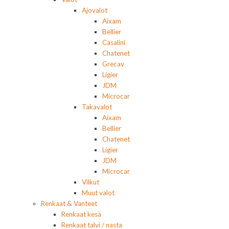
Ajovalot
Aixam
Bellier
Casalini
Chatenet
Grecav
Ligier
JDM
Microcar
Takavalot
Aixam
Bellier
Chatenet
Ligier
JDM
Microcar
Vilkut
Muut valot
Renkaat & Vanteet
Renkaat kesä
Renkaat talvi / nasta