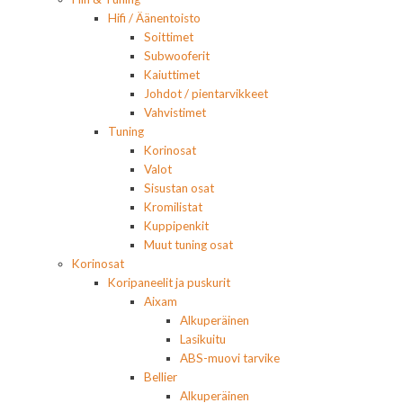
Hifi / Äänentoisto
Soittimet
Subwooferit
Kaiuttimet
Johdot / pientarvikkeet
Vahvistimet
Tuning
Korinosat
Valot
Sisustan osat
Kromilistat
Kuppipenkit
Muut tuning osat
Korinosat
Koripaneelit ja puskurit
Aixam
Alkuperäinen
Lasikuitu
ABS-muovi tarvike
Bellier
Alkuperäinen