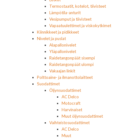
Termostaatit, kotelot, tiivisteet
Lämpötila-anturit
Vesipumput ja tiivisteet
Vapaatuulettimet ja viskokytkimet
Kiinnikkeet ja pidikkeet
Nivelet ja puslat
Alapallonivelet
Yläpallonivelet
Raidetangonpäät sisempi
Raidetangonpäät ulompi
Vakaajan linkit
Polttoaine- ja ilmanottolaitteet
Suodattimet
Öljynsuodattimet
AC Delco
Motocraft
Harvinaiset
Muut öljynsuodattimet
Vaihteistosuodattimet
AC Delco
Muut