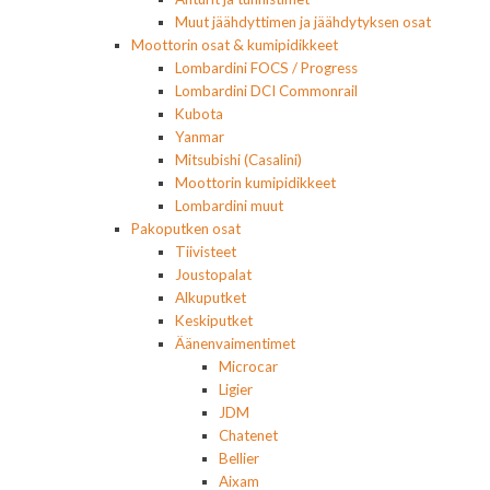
Muut jäähdyttimen ja jäähdytyksen osat
Moottorin osat & kumipidikkeet
Lombardini FOCS / Progress
Lombardini DCI Commonrail
Kubota
Yanmar
Mitsubishi (Casalini)
Moottorin kumipidikkeet
Lombardini muut
Pakoputken osat
Tiivisteet
Joustopalat
Alkuputket
Keskiputket
Äänenvaimentimet
Microcar
Ligier
JDM
Chatenet
Bellier
Aixam