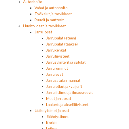
Autonhoito
Vahat ja autonhoito
Työkalut ja tarvikkeet
Ruuvit ja mutterit
Huolto-osat ja tarvikkeet
Jarru-osat
Jarrupalat (eteen)
Jarrupalat (taakse)
Jarrukengät
Jarrutiivisteet
Jarrusylinterit ja satulat
Jarrurummut
Jarrulevyt
Jarrusatulan männät
Jarruletkut ja -vaijerit
Jarruliittimet ja ilmausruuvit
Muut jarruosat
Laakerit ja akselitiivisteet
Jäähdyttimet ja osat
Jäähdyttimet
Korkit
Letkut