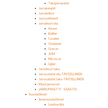
Takajarrupalat
Jarrukengät
Jarruletkut
Jarrusylinterit
Jarrulevyt etu
Aixam
Bellier
Casalini
Chatenet
Grecav
JDM
Microcar
Ligier
Jarrulevyt taka
Jarrusatulat etu TÄYDELLINEN
Jarrusatulat taka TÄYDELLINEN
Muut jarruosat
JARRUPAKETIT -SÄÄSTÄ!
Suodattimet
Ilmansuodattimet
Lombardini