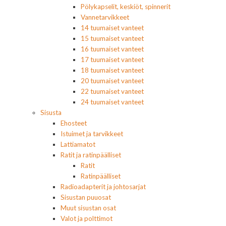
Pölykapselit, keskiöt, spinnerit
Vannetarvikkeet
14 tuumaiset vanteet
15 tuumaiset vanteet
16 tuumaiset vanteet
17 tuumaiset vanteet
18 tuumaiset vanteet
20 tuumaiset vanteet
22 tuumaiset vanteet
24 tuumaiset vanteet
Sisusta
Ehosteet
Istuimet ja tarvikkeet
Lattiamatot
Ratit ja ratinpäälliset
Ratit
Ratinpäälliset
Radioadapterit ja johtosarjat
Sisustan puuosat
Muut sisustan osat
Valot ja polttimot