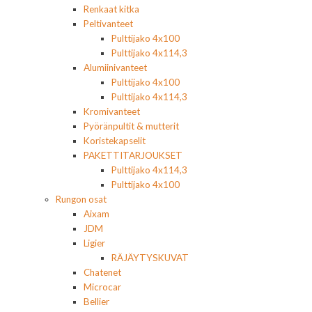
Renkaat kitka
Peltivanteet
Pulttijako 4x100
Pulttijako 4x114,3
Alumiinivanteet
Pulttijako 4x100
Pulttijako 4x114,3
Kromivanteet
Pyöränpultit & mutterit
Koristekapselit
PAKETTITARJOUKSET
Pulttijako 4x114,3
Pulttijako 4x100
Rungon osat
Aixam
JDM
Ligier
RÄJÄYTYSKUVAT
Chatenet
Microcar
Bellier