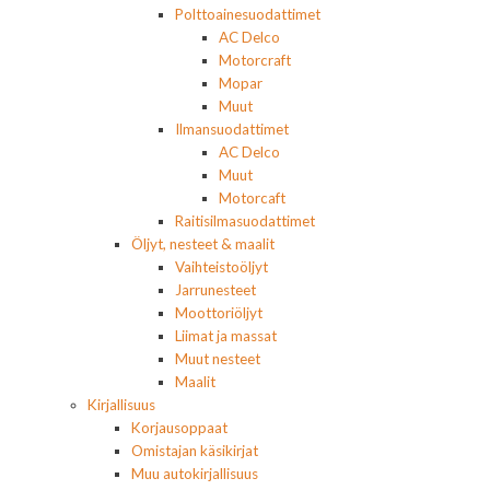
Polttoainesuodattimet
AC Delco
Motorcraft
Mopar
Muut
Ilmansuodattimet
AC Delco
Muut
Motorcaft
Raitisilmasuodattimet
Öljyt, nesteet & maalit
Vaihteistoöljyt
Jarrunesteet
Moottoriöljyt
Liimat ja massat
Muut nesteet
Maalit
Kirjallisuus
Korjausoppaat
Omistajan käsikirjat
Muu autokirjallisuus