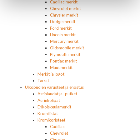
Cadillac merkit
Chevrolet merkit
Chrysler merkit
Dodge merkit
Ford merkit
Lincoln merkit
Mercury merkit
Oldsmobile merkit
Plymouth merkit
Pontiac merkit
Muut merkit
Merkit ja logot
Tarrat
Ulkopuolen varusteet ja ehostus
Astinlaudat ja -putket
Aurinkolipat
Erikoiskeulamerkit
Kromilistat
Kromikoristeet
Cadillac
Chevrolet
Chrysler