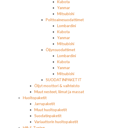
Kubota
Yanmar
Mitsubishi
Polttoainesuodattimet
Lombardini
Kubota
Yanmar
Mitsubishi
Öljynsuodattimet
Lombardini
Kubota
Yanmar
Mitsubishi
SUODATINPAKETIT
Öljyt moottori & vaihteisto
Muut nesteet, liimat ja massat
Huoltopaketit
Jarrupaketit
Muut huoltopaketit
Suodatinpaketit
Variaattorin huoltopaketit
Hifi & Tuning