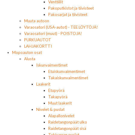
Venttiilit
Pakoputkistot ja tiivisteet
Pakosarjat ja tiivisteet
Muuta autoon
Varaosatori (USA-autot) - TEE LÖYTÖJÄ!
Varaosatori (muut) - POISTOJA!
PURKUAUTOT
LAHJAKORTTI
Mopoauton osat
Alusta
Iskunvaimentimet
Etuiskunvaimentimet
Takaiskunvaimentimet
Laakerit
Etupyörä
Takapyörä
Muut laakerit
Nivelet & puslat
Alapallonivelet
Raidetangonpäät ulko
Raidetangonpäät sisä
Tukivarren puslat