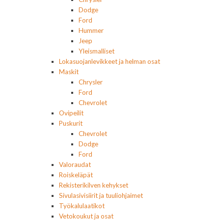
Dodge
Ford
Hummer
Jeep
Yleismalliset
Lokasuojanlevikkeet ja helman osat
Maskit
Chrysler
Ford
Chevrolet
Ovipeilit
Puskurit
Chevrolet
Dodge
Ford
Valoraudat
Roiskeläpät
Rekisterikilven kehykset
Sivulasivisiirit ja tuuliohjaimet
Työkalulaatikot
Vetokoukut ja osat