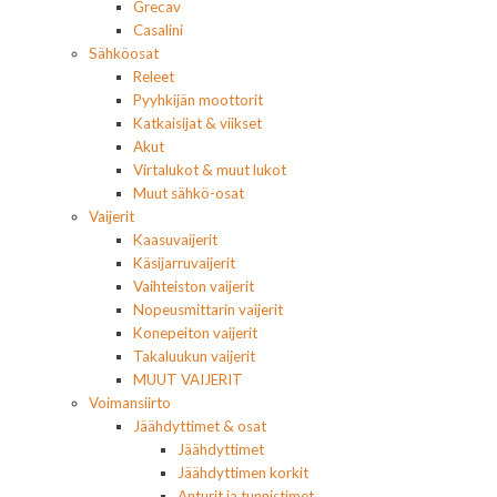
Grecav
Casalini
Sähköosat
Releet
Pyyhkijän moottorit
Katkaisijat & viikset
Akut
Virtalukot & muut lukot
Muut sähkö-osat
Vaijerit
Kaasuvaijerit
Käsijarruvaijerit
Vaihteiston vaijerit
Nopeusmittarin vaijerit
Konepeiton vaijerit
Takaluukun vaijerit
MUUT VAIJERIT
Voimansiirto
Jäähdyttimet & osat
Jäähdyttimet
Jäähdyttimen korkit
Anturit ja tunnistimet