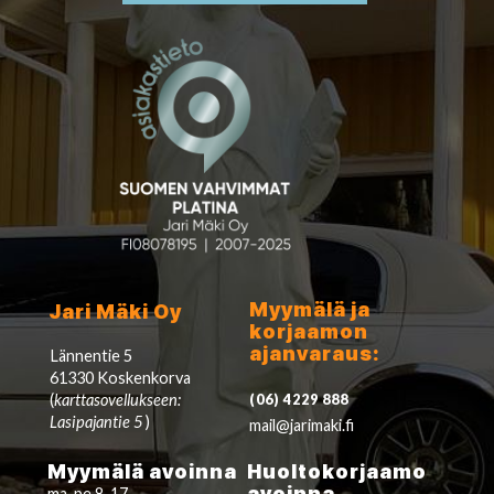
Myymälä ja
Jari Mäki Oy
korjaamon
ajanvaraus:
Lännentie 5
61330 Koskenkorva
(
karttasovellukseen:
(06) 4229 888
Lasipajantie 5
)
mail@jarimaki.fi
Myymälä avoinna
Huoltokorjaamo
avoinna
ma-pe 8-17