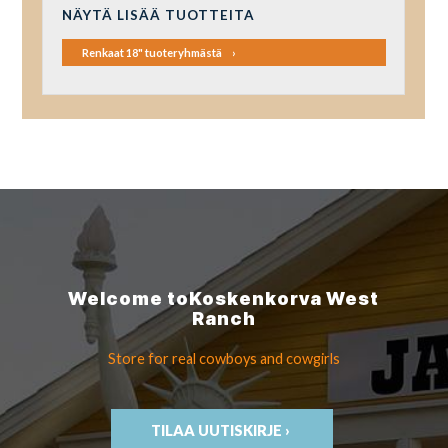
NÄYTÄ LISÄÄ TUOTTEITA
Renkaat 18" tuoteryhmästä
Welcome to
Koskenkorva
West
Ranch
Store for real cowboys
and cowgirls
TILAA UUTISKIRJE ›