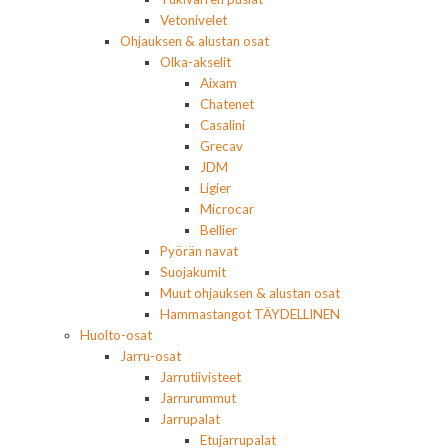
Vetonivelet
Ohjauksen & alustan osat
Olka-akselit
Aixam
Chatenet
Casalini
Grecav
JDM
Ligier
Microcar
Bellier
Pyörän navat
Suojakumit
Muut ohjauksen & alustan osat
Hammastangot TÄYDELLINEN
Huolto-osat
Jarru-osat
Jarrutiivisteet
Jarrurummut
Jarrupalat
Etujarrupalat