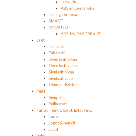
Lasikuitu
ABS-muovi tarvike
Tuning korinosat
SMART
MINAUTO
ABS-MUOVI TARVIKE
Lasit
Tuulilasit
Takalasit
Oven lasit oikea
Oven lasit vasen
Sivulasit oikea
Sivulasit vasen
Ikkunan tiivisteet
Peilit
Sivupeilit
Peilin osat
Tarrat, merkit, logot, listat yms.
Tarrat
Logot & merkit
Listat
Valot