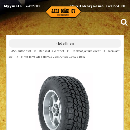
Myymälä
06 4229 888
Huoltokorjaamo
0400 654 888
‹ Edellinen
»
»
»
USA-auton osat
Renkaat ja vanteet
Renkaat ja tarvikkeet
Renkaat
»
18"
Nitto Terra Grappler G2 295/70R18 129Q E BSW