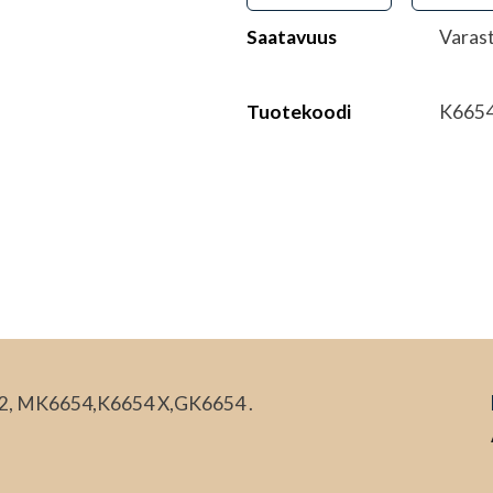
Saatavuus
Varas
Tuotekoodi
K665
2, MK6654,K6654 X,GK6654 .