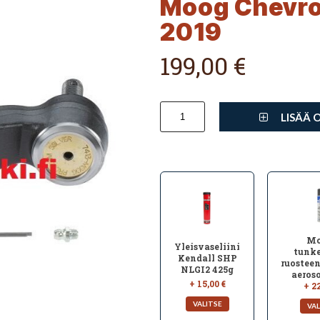
Moog Chevrol
2019
199,00 €
LISÄÄ 
Mo
Yleisvaseliini
tunk
Kendall SHP
ruosteen
NLGI2 425g
aeroso
+ 15,00 €
+ 22