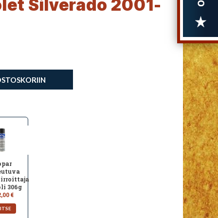
et Silverado 2001-
OSTOSKORIIN
par
eutuva
irroittaja
li 306g
,00 €