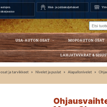
autojen
Hää- ja juhlakuljetukset
Yhte
tokorjaamo
USA-AUTON OSAT
MOPOAUTON OSAT
LAHJATAVARAT & SISUS
»
»
»
osat ja tarvikkeet
Nivelet ja puslat
Alapallonivelet
Ohja
Ohjausvaiht