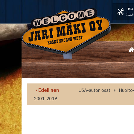
USA 
huol
‹ Edellinen
»
USA-auton osat
Huolto-
2001-2019