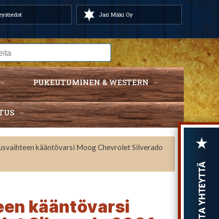
ystiedot
Jari Mäki Oy
PUKEUTUMINEN & WESTERN
TUS
usvaihteen kääntövarsi Moog Chevrolet Silverado
een kääntövarsi