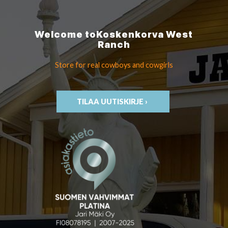
Welcome to
Koskenkorva
West
Ranch
Store for real cowboys
and cowgirls
TILAA UUTISKIRJE ›