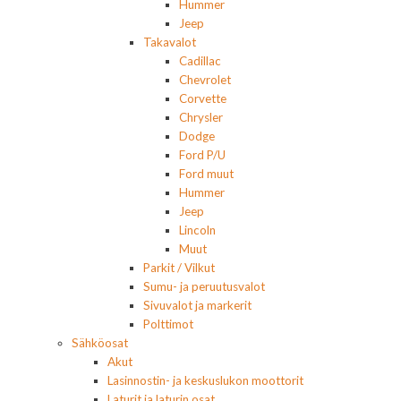
Hummer
Jeep
Takavalot
Cadillac
Chevrolet
Corvette
Chrysler
Dodge
Ford P/U
Ford muut
Hummer
Jeep
Lincoln
Muut
Parkit / Vilkut
Sumu- ja peruutusvalot
Sivuvalot ja markerit
Polttimot
Sähköosat
Akut
Lasinnostin- ja keskuslukon moottorit
Laturit ja laturin osat