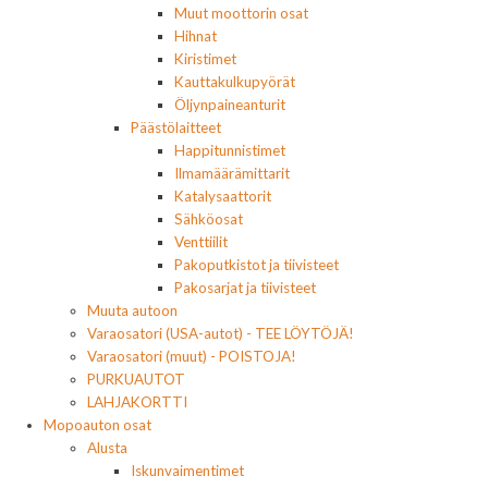
Muut moottorin osat
Hihnat
Kiristimet
Kauttakulkupyörät
Öljynpaineanturit
Päästölaitteet
Happitunnistimet
Ilmamäärämittarit
Katalysaattorit
Sähköosat
Venttiilit
Pakoputkistot ja tiivisteet
Pakosarjat ja tiivisteet
Muuta autoon
Varaosatori (USA-autot) - TEE LÖYTÖJÄ!
Varaosatori (muut) - POISTOJA!
PURKUAUTOT
LAHJAKORTTI
Mopoauton osat
Alusta
Iskunvaimentimet