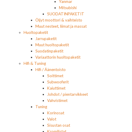
Yanmar
Mitsubishi
SUODATINPAKETIT
Öljyt moottori & vaihteisto
Muut nesteet, liimat ja massat
Huoltopaketit
Jarrupaketit
Muut huoltopaketit
Suodatinpaketit
Variaattorin huoltopaketit
Hifi & Tuning
Hifi / Äänentoisto
Soittimet
Subwooferit
Kaiuttimet
Johdot / pientarvikkeet
Vahvistimet
Tuning
Korinosat
Valot
Sisustan osat
Kromilistat