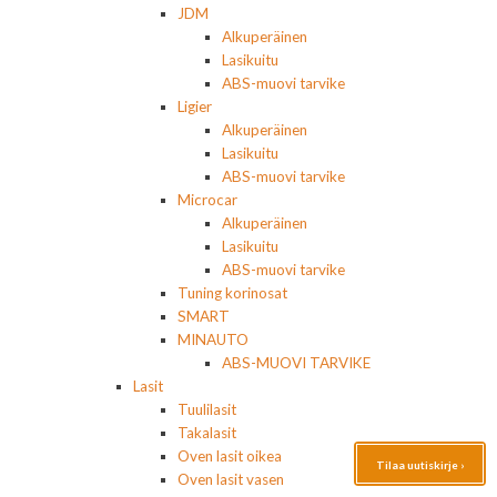
JDM
Alkuperäinen
Lasikuitu
ABS-muovi tarvike
Ligier
Alkuperäinen
Lasikuitu
ABS-muovi tarvike
Microcar
Alkuperäinen
Lasikuitu
ABS-muovi tarvike
Tuning korinosat
SMART
MINAUTO
ABS-MUOVI TARVIKE
Lasit
Tuulilasit
Takalasit
Oven lasit oikea
Tilaa uutiskirje ›
Oven lasit vasen