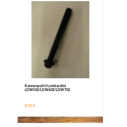
Kannenpultti Lombardini
LDW502/LDW602/LDW702
9,50 €