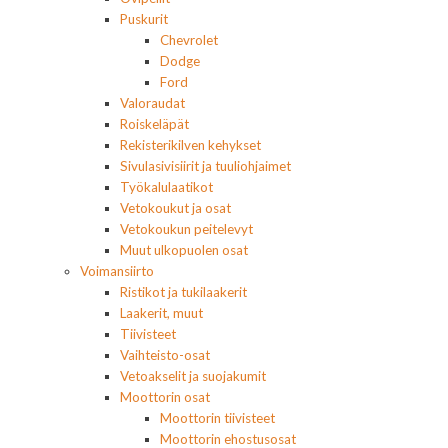
Puskurit
Chevrolet
Dodge
Ford
Valoraudat
Roiskeläpät
Rekisterikilven kehykset
Sivulasivisiirit ja tuuliohjaimet
Työkalulaatikot
Vetokoukut ja osat
Vetokoukun peitelevyt
Muut ulkopuolen osat
Voimansiirto
Ristikot ja tukilaakerit
Laakerit, muut
Tiivisteet
Vaihteisto-osat
Vetoakselit ja suojakumit
Moottorin osat
Moottorin tiivisteet
Moottorin ehostusosat