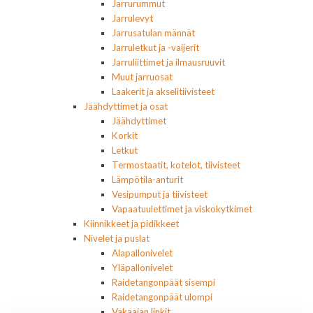
Jarrurummut
Jarrulevyt
Jarrusatulan männät
Jarruletkut ja -vaijerit
Jarruliittimet ja ilmausruuvit
Muut jarruosat
Laakerit ja akselitiivisteet
Jäähdyttimet ja osat
Jäähdyttimet
Korkit
Letkut
Termostaatit, kotelot, tiivisteet
Lämpötila-anturit
Vesipumput ja tiivisteet
Vapaatuulettimet ja viskokytkimet
Kiinnikkeet ja pidikkeet
Nivelet ja puslat
Alapallonivelet
Yläpallonivelet
Raidetangonpäät sisempi
Raidetangonpäät ulompi
Vakaajan linkit