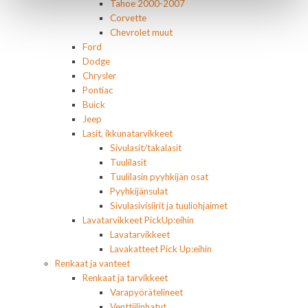
Tahoe 2000-2007
Corvette
Chevrolet muut
Ford
Dodge
Chrysler
Pontiac
Buick
Jeep
Lasit, ikkunatarvikkeet
Sivulasit/takalasit
Tuulilasit
Tuulilasin pyyhkijän osat
Pyyhkijänsulat
Sivulasivisiirit ja tuuliohjaimet
Lavatarvikkeet PickUp:eihin
Lavatarvikkeet
Lavakatteet Pick Up:eihin
Renkaat ja vanteet
Renkaat ja tarvikkeet
Varapyörätelineet
Venttiilinhatut