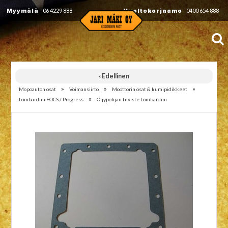
Myymälä
06 4229 888
Huoltokorjaamo
0400 654 888
‹ Edellinen
»
»
»
Mopoauton osat
Voimansiirto
Moottorin osat & kumipidikkeet
»
Lombardini FOCS / Progress
Öljypohjan tiiviste Lombardini