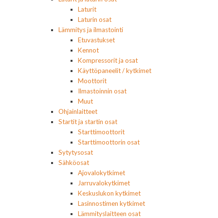
Laturit
Laturin osat
Lämmitys ja ilmastointi
Etuvastukset
Kennot
Kompressorit ja osat
Käyttöpaneelit / kytkimet
Moottorit
Ilmastoinnin osat
Muut
Ohjainlaitteet
Startit ja startin osat
Starttimoottorit
Starttimoottorin osat
Sytytysosat
Sähköosat
Ajovalokytkimet
Jarruvalokytkimet
Keskuslukon kytkimet
Lasinnostimen kytkimet
Lämmityslaitteen osat