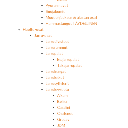
Pyörän navat
Suojakumit
Muut ohjauksen & alustan osat
Hammastangot TÄYDELLINEN
Huolto-osat
Jarru-osat
Jarrutiivisteet
Jarrurummut
Jarrupalat
Etujarrupalat
Takajarrupalat
Jarrukengät
Jarruletkut
Jarrusylinterit
Jarrulevyt etu
Aixam
Bellier
Casalini
Chatenet
Grecav
JDM