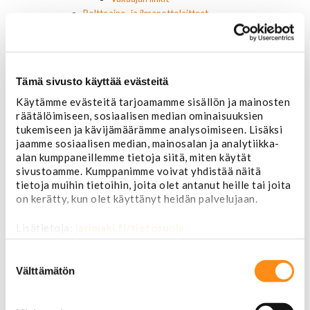
Polttoaine- ja ilmanottolaitteet
Suodattimet
Öljynsuodattimet
AC Delco
Motocraft
Tämä sivusto käyttää evästeitä
Harvinaiset
Muut öljynsuodattimet
Käytämme evästeitä tarjoamamme sisällön ja mainosten
räätälöimiseen, sosiaalisen median ominaisuuksien
Vaihteistosuodattimet
tukemiseen ja kävijämäärämme analysoimiseen. Lisäksi
AC Delco
jaamme sosiaalisen median, mainosalan ja analytiikka-
Muut
alan kumppaneillemme tietoja siitä, miten käytät
Polttoainesuodattimet
sivustoamme. Kumppanimme voivat yhdistää näitä
AC Delco
tietoja muihin tietoihin, joita olet antanut heille tai joita
Motorcraft
on kerätty, kun olet käyttänyt heidän palvelujaan.
Mopar
Muut
Lisätietoja:
jarimaki.fi/tietosuoja
Ilmansuodattimet
AC Delco
Suostumuksen
Muut
valinta
Välttämätön
Motorcaft
Raitisilmasuodattimet
Öljyt, nesteet & maalit