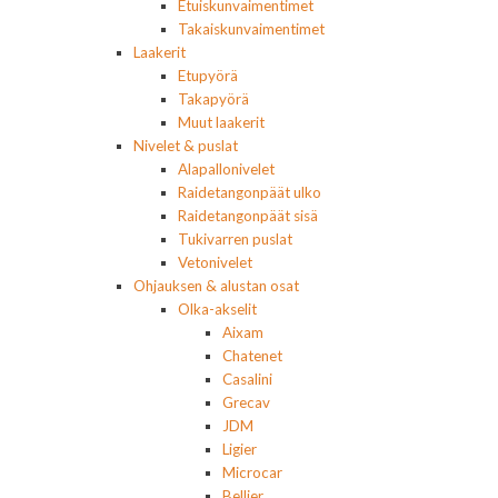
Etuiskunvaimentimet
Takaiskunvaimentimet
Laakerit
Etupyörä
Takapyörä
Muut laakerit
Nivelet & puslat
Alapallonivelet
Raidetangonpäät ulko
Raidetangonpäät sisä
Tukivarren puslat
Vetonivelet
Ohjauksen & alustan osat
Olka-akselit
Aixam
Chatenet
Casalini
Grecav
JDM
Ligier
Microcar
Bellier