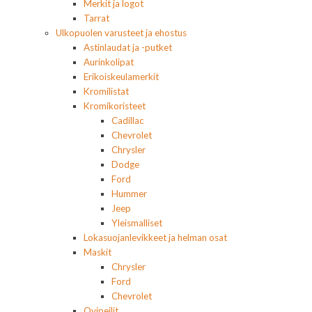
Merkit ja logot
Tarrat
Ulkopuolen varusteet ja ehostus
Astinlaudat ja -putket
Aurinkolipat
Erikoiskeulamerkit
Kromilistat
Kromikoristeet
Cadillac
Chevrolet
Chrysler
Dodge
Ford
Hummer
Jeep
Yleismalliset
Lokasuojanlevikkeet ja helman osat
Maskit
Chrysler
Ford
Chevrolet
Ovipeilit