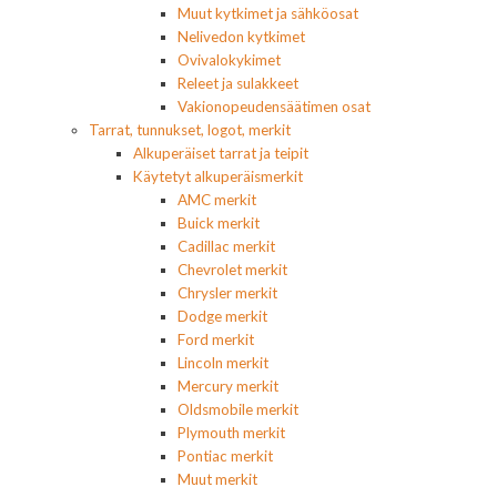
Muut kytkimet ja sähköosat
Nelivedon kytkimet
Ovivalokykimet
Releet ja sulakkeet
Vakionopeudensäätimen osat
Tarrat, tunnukset, logot, merkit
Alkuperäiset tarrat ja teipit
Käytetyt alkuperäismerkit
AMC merkit
Buick merkit
Cadillac merkit
Chevrolet merkit
Chrysler merkit
Dodge merkit
Ford merkit
Lincoln merkit
Mercury merkit
Oldsmobile merkit
Plymouth merkit
Pontiac merkit
Muut merkit