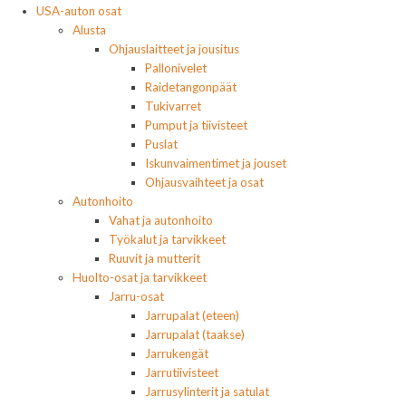
USA-auton osat
Alusta
Ohjauslaitteet ja jousitus
Pallonivelet
Raidetangonpäät
Tukivarret
Pumput ja tiivisteet
Puslat
Iskunvaimentimet ja jouset
Ohjausvaihteet ja osat
Autonhoito
Vahat ja autonhoito
Työkalut ja tarvikkeet
Ruuvit ja mutterit
Huolto-osat ja tarvikkeet
Jarru-osat
Jarrupalat (eteen)
Jarrupalat (taakse)
Jarrukengät
Jarrutiivisteet
Jarrusylinterit ja satulat