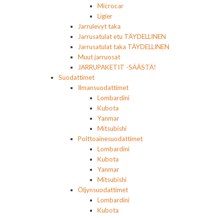
Microcar
Ligier
Jarrulevyt taka
Jarrusatulat etu TÄYDELLINEN
Jarrusatulat taka TÄYDELLINEN
Muut jarruosat
JARRUPAKETIT -SÄÄSTÄ!
Suodattimet
Ilmansuodattimet
Lombardini
Kubota
Yanmar
Mitsubishi
Polttoainesuodattimet
Lombardini
Kubota
Yanmar
Mitsubishi
Öljynsuodattimet
Lombardini
Kubota