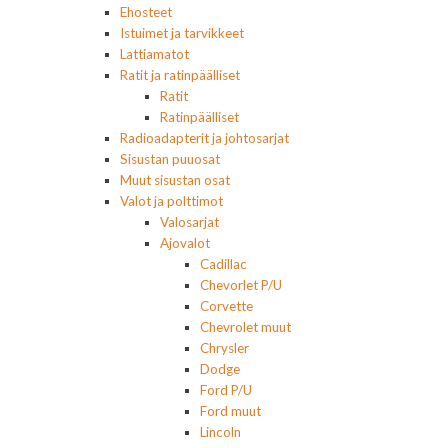
Ehosteet
Istuimet ja tarvikkeet
Lattiamatot
Ratit ja ratinpäälliset
Ratit
Ratinpäälliset
Radioadapterit ja johtosarjat
Sisustan puuosat
Muut sisustan osat
Valot ja polttimot
Valosarjat
Ajovalot
Cadillac
Chevorlet P/U
Corvette
Chevrolet muut
Chrysler
Dodge
Ford P/U
Ford muut
Lincoln