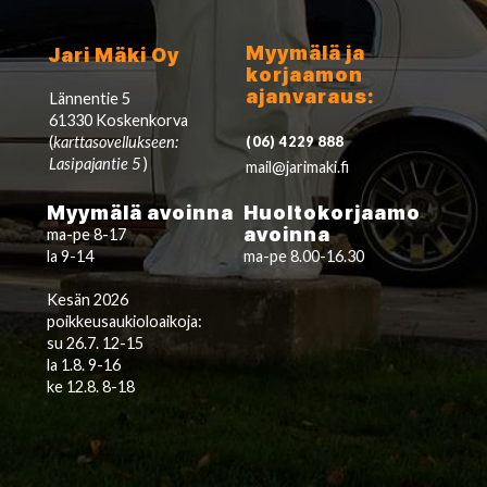
Myymälä ja
Jari Mäki Oy
korjaamon
ajanvaraus:
Lännentie 5
61330 Koskenkorva
(
karttasovellukseen:
(06) 4229 888
Lasipajantie 5
)
mail@jarimaki.fi
Myymälä avoinna
Huoltokorjaamo
avoinna
ma-pe 8-17
la 9-14
ma-pe 8.00-16.30
Kesän 2026
poikkeusaukioloaikoja:
su 26.7. 12-15
la 1.8. 9-16
ke 12.8. 8-18