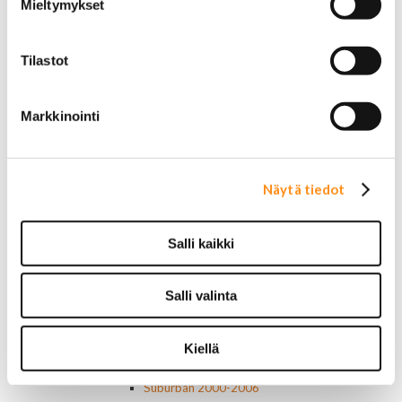
Mieltymykset
Vaihteistoöljyt
Jarrunesteet
Moottoriöljyt
Tilastot
Liimat ja massat
Muut nesteet
Maalit
Markkinointi
Kirjallisuus
Korjausoppaat
Omistajan käsikirjat
Muu autokirjallisuus
Näytä tiedot
Korinosat
Starcraft levikesarja 97-03
Mustang korinosat
Salli kaikki
Chevrolet
Van 1978-1996
Van 1997-
Salli valinta
Pick upp 1988-1999
Pick upp 2000-2007
Kiellä
Pick upp 2008-
Suburban 1992-1999
Suburban 2000-2006