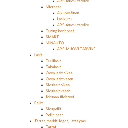
ABS-muovi tarvike
Microcar
Alkuperäinen
Lasikuitu
ABS-muovi tarvike
Tuning korinosat
SMART
MINAUTO
ABS-MUOVI TARVIKE
Lasit
Tuulilasit
Takalasit
Oven lasit oikea
Oven lasit vasen
Sivulasit oikea
Sivulasit vasen
Ikkunan tiivisteet
Peilit
Sivupeilit
Peilin osat
Tarrat, merkit, logot, listat yms.
Tarrat