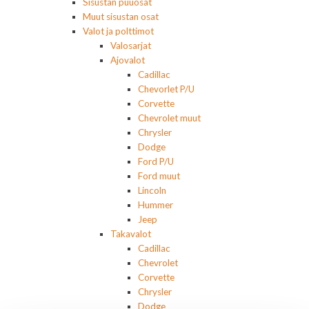
Sisustan puuosat
Muut sisustan osat
Valot ja polttimot
Valosarjat
Ajovalot
Cadillac
Chevorlet P/U
Corvette
Chevrolet muut
Chrysler
Dodge
Ford P/U
Ford muut
Lincoln
Hummer
Jeep
Takavalot
Cadillac
Chevrolet
Corvette
Chrysler
Dodge