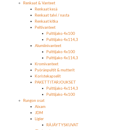
Renkaat & Vanteet
Renkaat kesä
Renkaat talvi / nasta
Renkaat kitka
Peltivanteet
Pulttijako 4x100
Pulttijako 4x114,3
Alumiinivanteet
Pulttijako 4x100
Pulttijako 4x114,3
Kromivanteet
Pyöränpultit & mutterit
Koristekapselit
PAKETTITARJOUKSET
Pulttijako 4x114,3
Pulttijako 4x100
Rungon osat
Aixam
JDM
Ligier
RÄJÄYTYSKUVAT