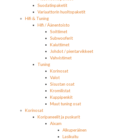
Suodatinpaketit
Variaattorin huoltopaketit
Hifi & Tuning
Hifi / Äänentoisto
Soittimet
Subwooferit
Kaiuttimet
Johdot / pientarvikkeet
Vahvistimet
Tuning
Korinosat
Valot
Sisustan osat
Kromilistat
Kuppipenkit
Muut tuning osat
Korinosat
Koripaneelit ja puskurit
Aixam
Alkuperäinen
Lasikuitu