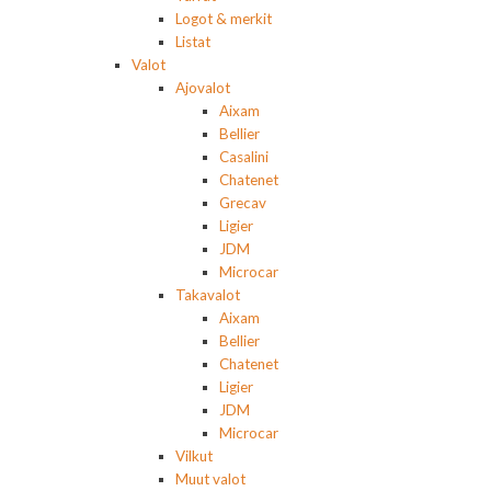
Logot & merkit
Listat
Valot
Ajovalot
Aixam
Bellier
Casalini
Chatenet
Grecav
Ligier
JDM
Microcar
Takavalot
Aixam
Bellier
Chatenet
Ligier
JDM
Microcar
Vilkut
Muut valot