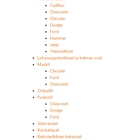
Cadillac
Chevrolet
Chrysler
Dodge
Ford
Hummer
Jeep
Yleismalliset
Lokasuojanlevikkeet ja helman osat
Maskit
Chrysler
Ford
Chevrolet
Ovipeilit
Puskurit
Chevrolet
Dodge
Ford
Valoraudat
Roiskeläpät
Rekisterikilven kehykset