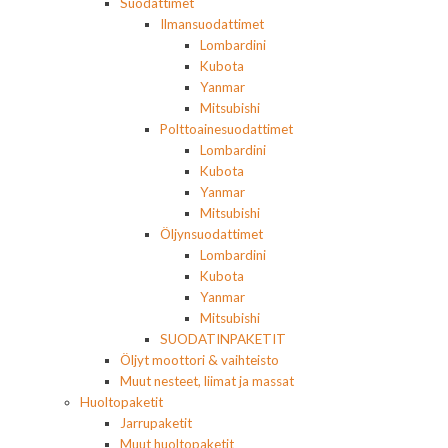
Suodattimet
Ilmansuodattimet
Lombardini
Kubota
Yanmar
Mitsubishi
Polttoainesuodattimet
Lombardini
Kubota
Yanmar
Mitsubishi
Öljynsuodattimet
Lombardini
Kubota
Yanmar
Mitsubishi
SUODATINPAKETIT
Öljyt moottori & vaihteisto
Muut nesteet, liimat ja massat
Huoltopaketit
Jarrupaketit
Muut huoltopaketit