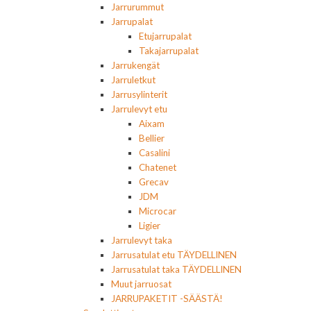
Jarrurummut
Jarrupalat
Etujarrupalat
Takajarrupalat
Jarrukengät
Jarruletkut
Jarrusylinterit
Jarrulevyt etu
Aixam
Bellier
Casalini
Chatenet
Grecav
JDM
Microcar
Ligier
Jarrulevyt taka
Jarrusatulat etu TÄYDELLINEN
Jarrusatulat taka TÄYDELLINEN
Muut jarruosat
JARRUPAKETIT -SÄÄSTÄ!