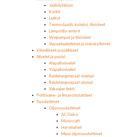
Jäähdyttimet
Korkit
Letkut
Termostaatit, kotelot, tiivisteet
Lämpötila-anturit
Vesipumput ja tiivisteet
Vapaatuulettimet ja viskokytkimet
Kiinnikkeet ja pidikkeet
Nivelet ja puslat
Alapallonivelet
Yläpallonivelet
Raidetangonpäät sisempi
Raidetangonpäät ulompi
Vakaajan linkit
Polttoaine- ja ilmanottolaitteet
Suodattimet
Öljynsuodattimet
AC Delco
Motocraft
Harvinaiset
Muut öljynsuodattimet