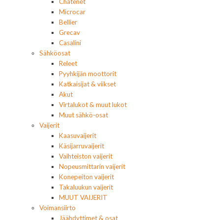
Chatenet
Microcar
Bellier
Grecav
Casalini
Sähköosat
Releet
Pyyhkijän moottorit
Katkaisijat & viikset
Akut
Virtalukot & muut lukot
Muut sähkö-osat
Vaijerit
Kaasuvaijerit
Käsijarruvaijerit
Vaihteiston vaijerit
Nopeusmittarin vaijerit
Konepeiton vaijerit
Takaluukun vaijerit
MUUT VAIJERIT
Voimansiirto
Jäähdyttimet & osat