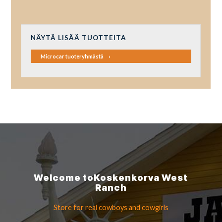
NÄYTÄ LISÄÄ TUOTTEITA
Microcar tuoteryhmästä
Welcome to
Koskenkorva
West
Ranch
Store for real cowboys
and cowgirls