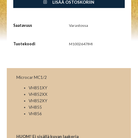
LISÄÄ OSTOSKORIIN
Saatavuus
Varastossa
Tuotekoodi
M1002647IMI
Microcar MC1/2
VH851XY
VH852XX
VH852XY
VH855
VH856
HUOM! Ei sisällä kuvan laakeria