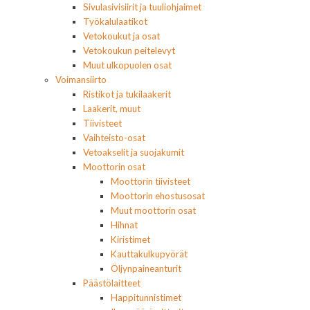
Sivulasivisiirit ja tuuliohjaimet
Työkalulaatikot
Vetokoukut ja osat
Vetokoukun peitelevyt
Muut ulkopuolen osat
Voimansiirto
Ristikot ja tukilaakerit
Laakerit, muut
Tiivisteet
Vaihteisto-osat
Vetoakselit ja suojakumit
Moottorin osat
Moottorin tiivisteet
Moottorin ehostusosat
Muut moottorin osat
Hihnat
Kiristimet
Kauttakulkupyörät
Öljynpaineanturit
Päästölaitteet
Happitunnistimet