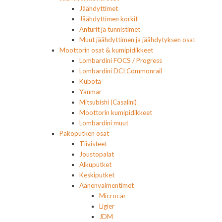
Jäähdyttimet
Jäähdyttimen korkit
Anturit ja tunnistimet
Muut jäähdyttimen ja jäähdytyksen osat
Moottorin osat & kumipidikkeet
Lombardini FOCS / Progress
Lombardini DCI Commonrail
Kubota
Yanmar
Mitsubishi (Casalini)
Moottorin kumipidikkeet
Lombardini muut
Pakoputken osat
Tiivisteet
Joustopalat
Alkuputket
Keskiputket
Äänenvaimentimet
Microcar
Ligier
JDM