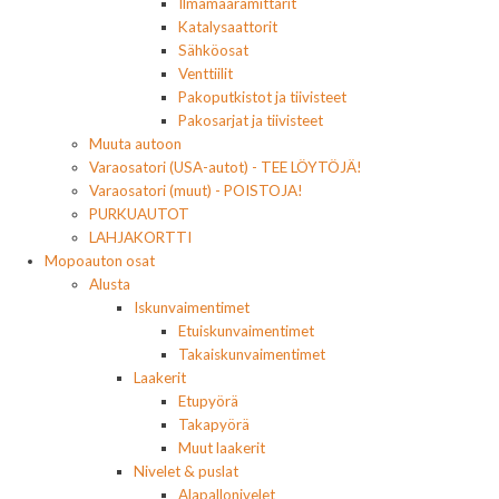
Ilmamäärämittarit
Katalysaattorit
Sähköosat
Venttiilit
Pakoputkistot ja tiivisteet
Pakosarjat ja tiivisteet
Muuta autoon
Varaosatori (USA-autot) - TEE LÖYTÖJÄ!
Varaosatori (muut) - POISTOJA!
PURKUAUTOT
LAHJAKORTTI
Mopoauton osat
Alusta
Iskunvaimentimet
Etuiskunvaimentimet
Takaiskunvaimentimet
Laakerit
Etupyörä
Takapyörä
Muut laakerit
Nivelet & puslat
Alapallonivelet