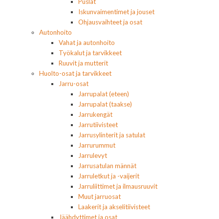
Puslat
Iskunvaimentimet ja jouset
Ohjausvaihteet ja osat
Autonhoito
Vahat ja autonhoito
Työkalut ja tarvikkeet
Ruuvit ja mutterit
Huolto-osat ja tarvikkeet
Jarru-osat
Jarrupalat (eteen)
Jarrupalat (taakse)
Jarrukengät
Jarrutiivisteet
Jarrusylinterit ja satulat
Jarrurummut
Jarrulevyt
Jarrusatulan männät
Jarruletkut ja -vaijerit
Jarruliittimet ja ilmausruuvit
Muut jarruosat
Laakerit ja akselitiivisteet
Jäähdyttimet ja osat