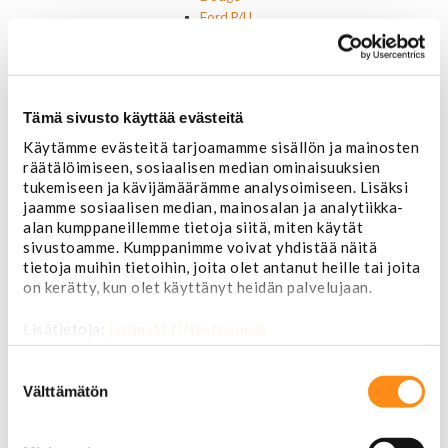
Ford P/U
Ford muut
Hummer
Jeep
Lincoln
Tämä sivusto käyttää evästeitä
Muut
Parkit / Vilkut
Käytämme evästeitä tarjoamamme sisällön ja mainosten
Sumu- ja peruutusvalot
räätälöimiseen, sosiaalisen median ominaisuuksien
Sivuvalot ja markerit
tukemiseen ja kävijämäärämme analysoimiseen. Lisäksi
Polttimot
jaamme sosiaalisen median, mainosalan ja analytiikka-
alan kumppaneillemme tietoja siitä, miten käytät
Sähköosat
sivustoamme. Kumppanimme voivat yhdistää näitä
Akut
tietoja muihin tietoihin, joita olet antanut heille tai joita
Lasinnostin- ja keskuslukon moottorit
on kerätty, kun olet käyttänyt heidän palvelujaan.
Laturit ja laturin osat
Laturit
Lisätietoja:
jarimaki.fi/tietosuoja
Laturin osat
Lämmitys ja ilmastointi
Suostumuksen
Etuvastukset
valinta
Välttämätön
Kennot
Kompressorit ja osat
Käyttöpaneelit / kytkimet