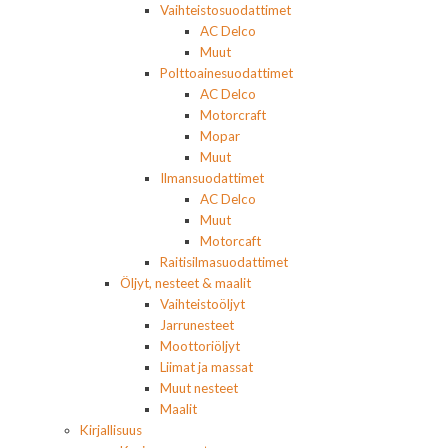
Vaihteistosuodattimet
AC Delco
Muut
Polttoainesuodattimet
AC Delco
Motorcraft
Mopar
Muut
Ilmansuodattimet
AC Delco
Muut
Motorcaft
Raitisilmasuodattimet
Öljyt, nesteet & maalit
Vaihteistoöljyt
Jarrunesteet
Moottoriöljyt
Liimat ja massat
Muut nesteet
Maalit
Kirjallisuus