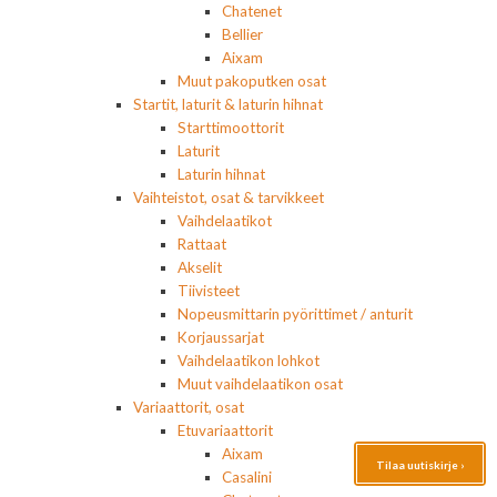
Chatenet
Bellier
Aixam
Muut pakoputken osat
Startit, laturit & laturin hihnat
Starttimoottorit
Laturit
Laturin hihnat
Vaihteistot, osat & tarvikkeet
Vaihdelaatikot
Rattaat
Akselit
Tiivisteet
Nopeusmittarin pyörittimet / anturit
Korjaussarjat
Vaihdelaatikon lohkot
Muut vaihdelaatikon osat
Variaattorit, osat
Etuvariaattorit
Aixam
Tilaa uutiskirje ›
Casalini