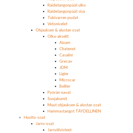
Raidetangonpäät ulko
Raidetangonpäät sisä
Tukivarren puslat
Vetonivelet
Ohjauksen & alustan osat
Olka-akselit
Aixam
Chatenet
Casalini
Grecav
JDM
Ligier
Microcar
Bellier
Pyörän navat
Suojakumit
Muut ohjauksen & alustan osat
Hammastangot TÄYDELLINEN
Huolto-osat
Jarru-osat
Jarrutiivisteet