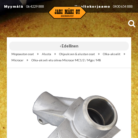
Myymälä
06 4229 888
Huoltokorjaamo
0400 654 888
‹ Edellinen
»
»
»
»
Mopoauton osat
Alusta
Ohjauksen & alustan osat
Olka-akselit
»
Microcar
Olka-akseli etu oikea Microcar MC1/2 / Mgo / M8