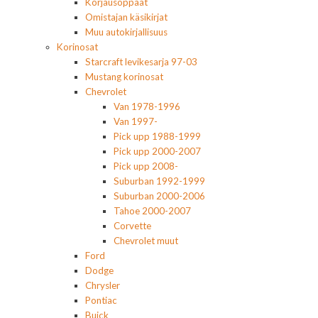
Korjausoppaat
Omistajan käsikirjat
Muu autokirjallisuus
Korinosat
Starcraft levikesarja 97-03
Mustang korinosat
Chevrolet
Van 1978-1996
Van 1997-
Pick upp 1988-1999
Pick upp 2000-2007
Pick upp 2008-
Suburban 1992-1999
Suburban 2000-2006
Tahoe 2000-2007
Corvette
Chevrolet muut
Ford
Dodge
Chrysler
Pontiac
Buick