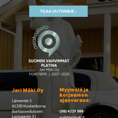
TILAA UUTISKIRJE ›
Myymälä ja
Jari Mäki Oy
korjaamon
ajanvaraus:
Lännentie 5
61330 Koskenkorva
(
karttasovellukseen:
(06) 4229 888
Lasipajantie 5
)
mail@jarimaki.fi