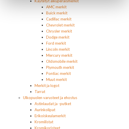
Käytetyt alkuperäismerkit
AMC merkit
Buick merkit
Cadillac merkit
Chevrolet merkit
Chrysler merkit
Dodge merkit
Ford merkit
Lincoln merkit
Mercury merkit
Oldsmobile merkit
Plymouth merkit
Pontiac merkit
Muut merkit
Merkit ja logot
Tarrat
Ulkopuolen varusteet ja ehostus
Astinlaudat ja -putket
Aurinkolipat
Erikoiskeulamerkit
Kromilistat
Kromikoristeet