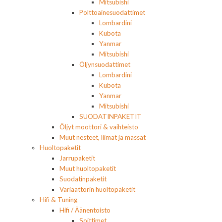
Mitsubishi
Polttoainesuodattimet
Lombardini
Kubota
Yanmar
Mitsubishi
Öljynsuodattimet
Lombardini
Kubota
Yanmar
Mitsubishi
SUODATINPAKETIT
Öljyt moottori & vaihteisto
Muut nesteet, liimat ja massat
Huoltopaketit
Jarrupaketit
Muut huoltopaketit
Suodatinpaketit
Variaattorin huoltopaketit
Hifi & Tuning
Hifi / Äänentoisto
Soittimet