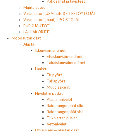
Pakosarjat ja tiivisteet
Muuta autoon
Varaosatori (USA-autot) - TEE LÖYTÖJÄ!
Varaosatori (muut) - POISTOJA!
PURKUAUTOT
LAHJAKORTTI
Mopoauton osat
Alusta
Iskunvaimentimet
Etuiskunvaimentimet
Takaiskunvaimentimet
Laakerit
Etupyörä
Takapyörä
Muut laakerit
Nivelet & puslat
Alapallonivelet
Raidetangonpäät ulko
Raidetangonpäät sisä
Tukivarren puslat
Vetonivelet
Ohjauksen & alustan osat