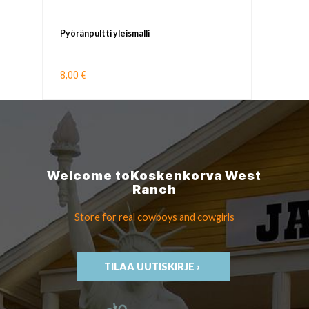
Pyöränpultti yleismalli
8,00 €
Welcome to
Koskenkorva
West
Ranch
Store for real cowboys
and cowgirls
TILAA UUTISKIRJE ›