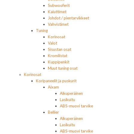
Subwooferit
Kaiuttimet
Johdot / pientarvikkeet
Vahvistimet
Tuning
Korinosat
Valot
Sisustan osat
Kromilistat
Kuppipenkit
Muut tuning osat
Korinosat
Koripaneelit ja puskurit
Aixam
Alkuperäinen
Lasikuitu
ABS-muovi tarvike
Bellier
Alkuperäinen
Lasikuitu
ABS-muovi tarvike