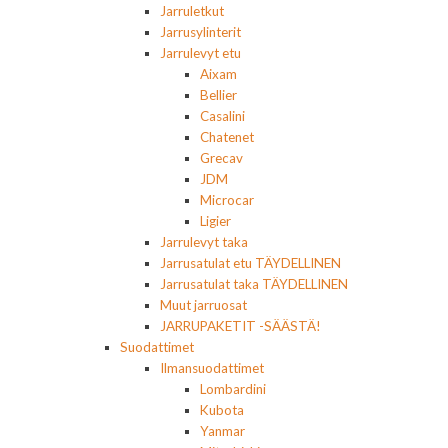
Jarruletkut
Jarrusylinterit
Jarrulevyt etu
Aixam
Bellier
Casalini
Chatenet
Grecav
JDM
Microcar
Ligier
Jarrulevyt taka
Jarrusatulat etu TÄYDELLINEN
Jarrusatulat taka TÄYDELLINEN
Muut jarruosat
JARRUPAKETIT -SÄÄSTÄ!
Suodattimet
Ilmansuodattimet
Lombardini
Kubota
Yanmar