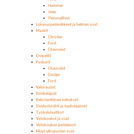
Hummer
Jeep
Yleismalliset
Lokasuojanlevikkeet ja helman osat
Maskit
Chrysler
Ford
Chevrolet
Ovipeilit
Puskurit
Chevrolet
Dodge
Ford
Valoraudat
Roiskeläpät
Rekisterikilven kehykset
Sivulasivisiirit ja tuuliohjaimet
Työkalulaatikot
Vetokoukut ja osat
Vetokoukun peitelevyt
Muut ulkopuolen osat