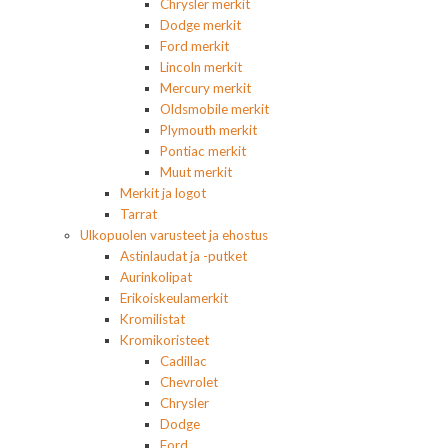
Chrysler merkit
Dodge merkit
Ford merkit
Lincoln merkit
Mercury merkit
Oldsmobile merkit
Plymouth merkit
Pontiac merkit
Muut merkit
Merkit ja logot
Tarrat
Ulkopuolen varusteet ja ehostus
Astinlaudat ja -putket
Aurinkolipat
Erikoiskeulamerkit
Kromilistat
Kromikoristeet
Cadillac
Chevrolet
Chrysler
Dodge
Ford