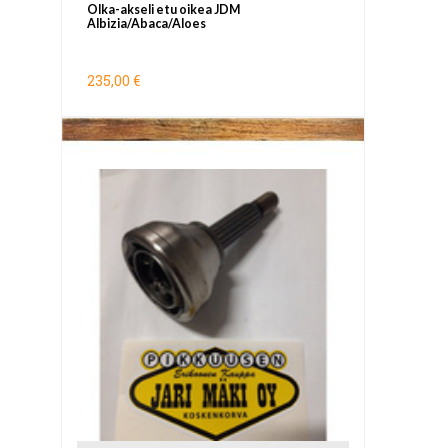
Olka-akseli etu oikea JDM
Albizia/Abaca/Aloes
235,00 €