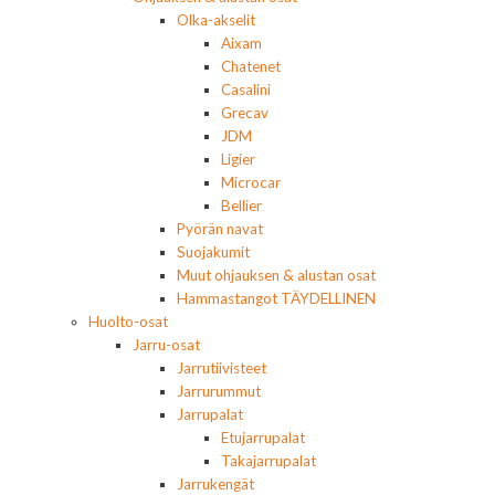
Olka-akselit
Aixam
Chatenet
Casalini
Grecav
JDM
Ligier
Microcar
Bellier
Pyörän navat
Suojakumit
Muut ohjauksen & alustan osat
Hammastangot TÄYDELLINEN
Huolto-osat
Jarru-osat
Jarrutiivisteet
Jarrurummut
Jarrupalat
Etujarrupalat
Takajarrupalat
Jarrukengät