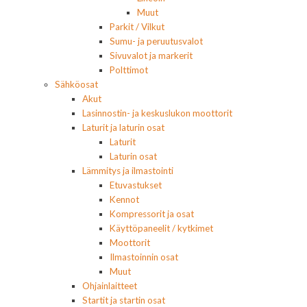
Muut
Parkit / Vilkut
Sumu- ja peruutusvalot
Sivuvalot ja markerit
Polttimot
Sähköosat
Akut
Lasinnostin- ja keskuslukon moottorit
Laturit ja laturin osat
Laturit
Laturin osat
Lämmitys ja ilmastointi
Etuvastukset
Kennot
Kompressorit ja osat
Käyttöpaneelit / kytkimet
Moottorit
Ilmastoinnin osat
Muut
Ohjainlaitteet
Startit ja startin osat