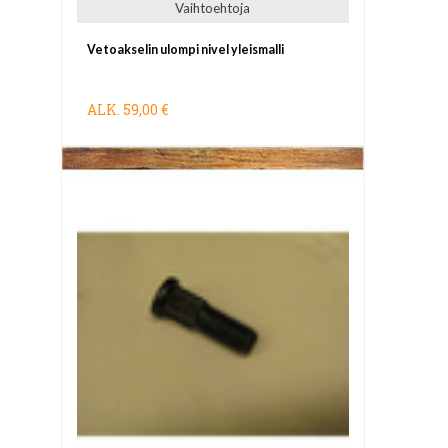
Vaihtoehtoja
Vetoakselin ulompi nivel yleismalli
ALK.
59,00 €