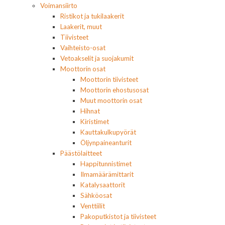
Voimansiirto
Ristikot ja tukilaakerit
Laakerit, muut
Tiivisteet
Vaihteisto-osat
Vetoakselit ja suojakumit
Moottorin osat
Moottorin tiivisteet
Moottorin ehostusosat
Muut moottorin osat
Hihnat
Kiristimet
Kauttakulkupyörät
Öljynpaineanturit
Päästölaitteet
Happitunnistimet
Ilmamäärämittarit
Katalysaattorit
Sähköosat
Venttiilit
Pakoputkistot ja tiivisteet