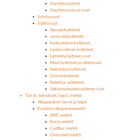
Starttimoottorit
Starttimoottorin osat
Sytytysosat
Sähköosat
Ajovalokytkimet
Jarruvalokytkimet
Keskuslukon kytkimet
Lasinnostimen kytkimet
Lämmityslaitteen osat
Muut kytkimet ja sähköosat
Nelivedon kytkimet
Ovivalokykimet
Releet ja sulakkeet
Vakionopeudensäätimen osat
Tarrat, tunnukset, logot, merkit
Alkuperäiset tarrat ja teipit
Käytetyt alkuperäismerkit
AMC merkit
Buick merkit
Cadillac merkit
Chevrolet merkit