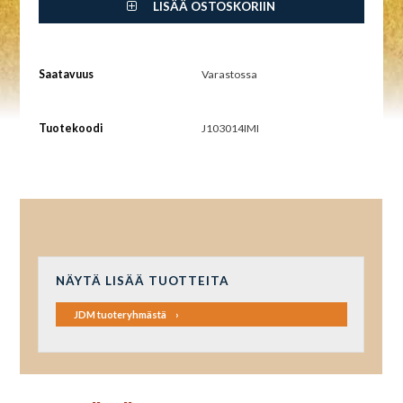
LISÄÄ OSTOSKORIIN
Saatavuus
Varastossa
Tuotekoodi
J103014IMI
NÄYTÄ LISÄÄ TUOTTEITA
JDM tuoteryhmästä