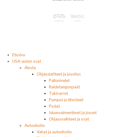
Etusivu
USA-auton osat
Alusta
Ohjauslaitteet ja jousitus
Pallonivelet
Raidetangonpäät
Tukivarret
Pumput ja tiivisteet
Puslat
Iskunvaimentimet ja jouset
Ohjausvaihteet ja osat
Autonhoito
Vahat ja autonhoito