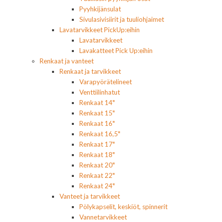
Pyyhkijänsulat
Sivulasivisiirit ja tuuliohjaimet
Lavatarvikkeet PickUp:eihin
Lavatarvikkeet
Lavakatteet Pick Up:eihin
Renkaat ja vanteet
Renkaat ja tarvikkeet
Varapyörätelineet
Venttiilinhatut
Renkaat 14"
Renkaat 15"
Renkaat 16"
Renkaat 16,5"
Renkaat 17"
Renkaat 18"
Renkaat 20"
Renkaat 22"
Renkaat 24"
Vanteet ja tarvikkeet
Pölykapselit, keskiöt, spinnerit
Vannetarvikkeet