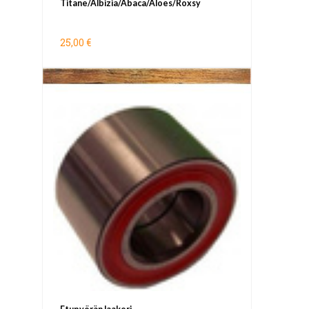
Titane/Albizia/Abaca/Aloes/Roxsy
25,00 €