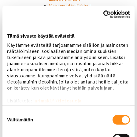
Vesipumput ja tiivisteet
Vapaatuulettimet ja viskokytkimet
Kiinnikkeet ja pidikkeet
Nivelet ja puslat
Alapallonivelet
Tämä sivusto käyttää evästeitä
Yläpallonivelet
Raidetangonpäät sisempi
Käytämme evästeitä tarjoamamme sisällön ja mainosten
Raidetangonpäät ulompi
räätälöimiseen, sosiaalisen median ominaisuuksien
Vakaajan linkit
tukemiseen ja kävijämäärämme analysoimiseen. Lisäksi
jaamme sosiaalisen median, mainosalan ja analytiikka-
Polttoaine- ja ilmanottolaitteet
alan kumppaneillemme tietoja siitä, miten käytät
Suodattimet
sivustoamme. Kumppanimme voivat yhdistää näitä
Öljynsuodattimet
tietoja muihin tietoihin, joita olet antanut heille tai joita
AC Delco
on kerätty, kun olet käyttänyt heidän palvelujaan.
Motocraft
Harvinaiset
Lisätietoja:
jarimaki.fi/tietosuoja
Muut öljynsuodattimet
Vaihteistosuodattimet
Suostumuksen
AC Delco
valinta
Välttämätön
Muut
Polttoainesuodattimet
AC Delco