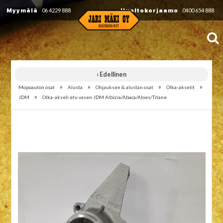
Myymälä
06 4229 888
Huoltokorjaamo
0400 654 888
‹ Edellinen
»
»
»
»
Mopoauton osat
Alusta
Ohjauksen & alustan osat
Olka-akselit
»
JDM
Olka-akseli etu vasen JDM Albizia/Abaca/Aloes/Titane