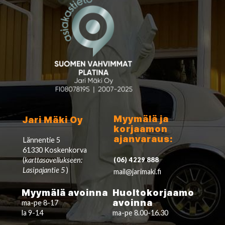
Myymälä ja
Jari Mäki Oy
korjaamon
ajanvaraus:
Lännentie 5
61330 Koskenkorva
(
karttasovellukseen:
(06) 4229 888
Lasipajantie 5
)
mail@jarimaki.fi
Myymälä avoinna
Huoltokorjaamo
avoinna
ma-pe 8-17
la 9-14
ma-pe 8.00-16.30