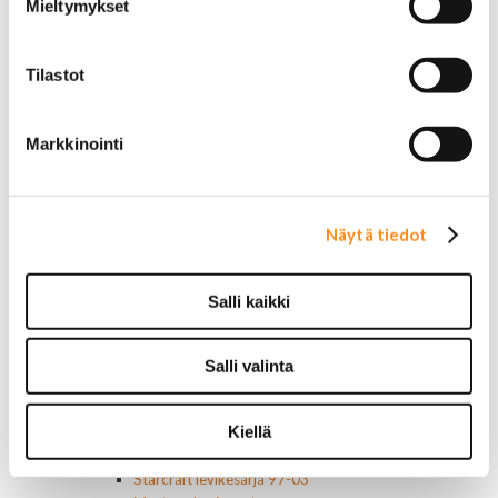
Mieltymykset
Motorcraft
Mopar
Muut
Tilastot
Ilmansuodattimet
AC Delco
Muut
Markkinointi
Motorcaft
Raitisilmasuodattimet
Öljyt, nesteet & maalit
Vaihteistoöljyt
Näytä tiedot
Jarrunesteet
Moottoriöljyt
Liimat ja massat
Salli kaikki
Muut nesteet
Maalit
Kirjallisuus
Salli valinta
Korjausoppaat
Omistajan käsikirjat
Kiellä
Muu autokirjallisuus
Korinosat
Starcraft levikesarja 97-03