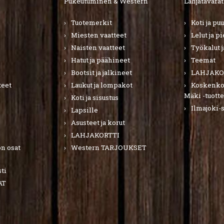
Pukeutuminen & Western
Lahjatavarat
Tuotemerkit
Koti ja pu
Miesten vaatteet
Lelut ja p
Naisten vaatteet
Työkalut j
Hatut ja päähineet
Teemat
Bootsit ja jalkineet
LAHJAKO
teet
Laukut ja lompakot
Koskenkor
Mäki -tuotte
Koti ja sisustus
Ilmajoki-
Lapsille
Asusteet ja korut
LAHJAKORTTI
n osat
Western TARJOUKSET
ti
AT