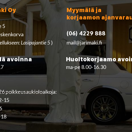
äki Oy
Myymälä ja
korjaamon ajanvara
e 5
(06) 4229 888
skenkorva
ellukseen: Lasipajantie 5
)
mail@jarimaki.fi
ä avoinna
Huoltokorjaamo avo
17
ma-pe 8.00-16.30
6 poikkeusaukioloaikoja:
12-15
16
-18