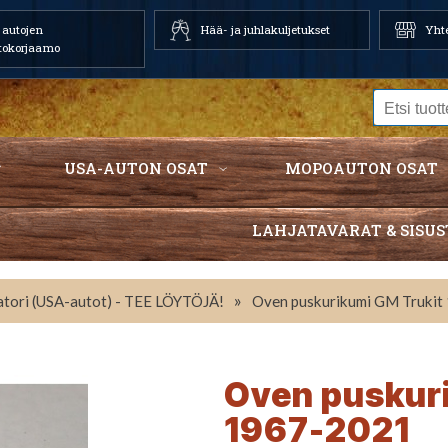
autojen
Hää- ja juhlakuljetukset
Yhte
tokorjaamo
USA-AUTON OSAT
MOPOAUTON OSAT
LAHJATAVARAT & SISUS
»
tori (USA-autot) - TEE LÖYTÖJÄ!
Oven puskurikumi GM Truki
Oven puskur
1967-2021