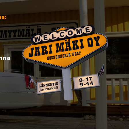
us:
inna