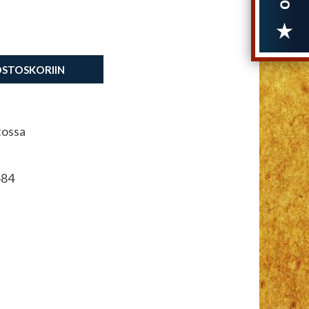
OSTOSKORIIN
tossa
684