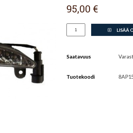
95,00 €
LISÄÄ 
Saatavuus
Varas
Tuotekoodi
8AP1