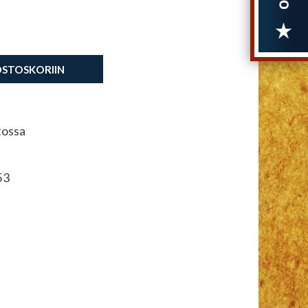
OSTOSKORIIN
tossa
53