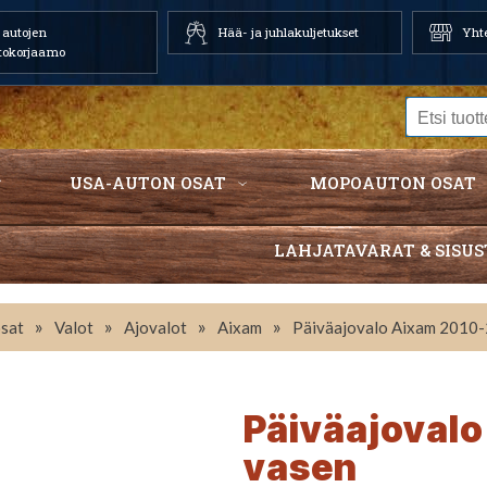
autojen
Hää- ja juhlakuljetukset
Yhte
tokorjaamo
USA-AUTON OSAT
MOPOAUTON OSAT
LAHJATAVARAT & SISUS
»
»
»
»
sat
Valot
Ajovalot
Aixam
Päiväajovalo Aixam 2010
Päiväajoval
vasen