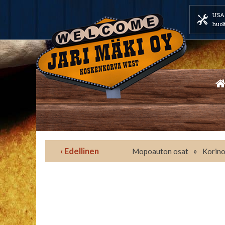
USA 
huol
‹ Edellinen
»
Mopoauton osat
Korino