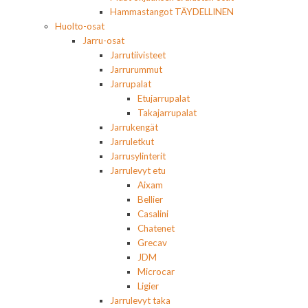
Hammastangot TÄYDELLINEN
Huolto-osat
Jarru-osat
Jarrutiivisteet
Jarrurummut
Jarrupalat
Etujarrupalat
Takajarrupalat
Jarrukengät
Jarruletkut
Jarrusylinterit
Jarrulevyt etu
Aixam
Bellier
Casalini
Chatenet
Grecav
JDM
Microcar
Ligier
Jarrulevyt taka