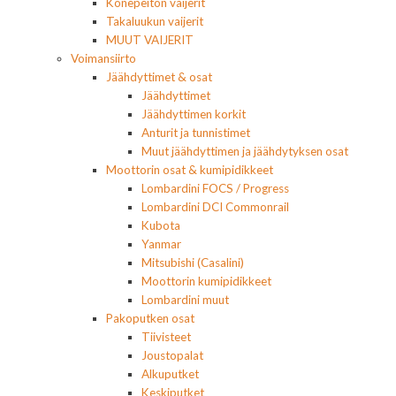
Konepeiton vaijerit
Takaluukun vaijerit
MUUT VAIJERIT
Voimansiirto
Jäähdyttimet & osat
Jäähdyttimet
Jäähdyttimen korkit
Anturit ja tunnistimet
Muut jäähdyttimen ja jäähdytyksen osat
Moottorin osat & kumipidikkeet
Lombardini FOCS / Progress
Lombardini DCI Commonrail
Kubota
Yanmar
Mitsubishi (Casalini)
Moottorin kumipidikkeet
Lombardini muut
Pakoputken osat
Tiivisteet
Joustopalat
Alkuputket
Keskiputket