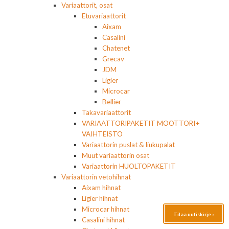
Variaattorit, osat
Etuvariaattorit
Aixam
Casalini
Chatenet
Grecav
JDM
Ligier
Microcar
Bellier
Takavariaattorit
VARIAATTORIPAKETIT MOOTTORI+
VAIHTEISTO
Variaattorin puslat & liukupalat
Muut variaattorin osat
Variaattorin HUOLTOPAKETIT
Variaattorin vetohihnat
Aixam hihnat
Ligier hihnat
Microcar hihnat
Tilaa uutiskirje ›
Casalini hihnat