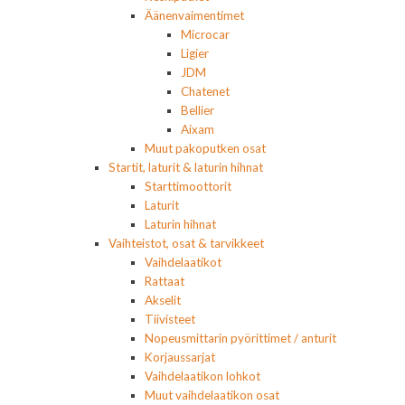
Äänenvaimentimet
Microcar
Ligier
JDM
Chatenet
Bellier
Aixam
Muut pakoputken osat
Startit, laturit & laturin hihnat
Starttimoottorit
Laturit
Laturin hihnat
Vaihteistot, osat & tarvikkeet
Vaihdelaatikot
Rattaat
Akselit
Tiivisteet
Nopeusmittarin pyörittimet / anturit
Korjaussarjat
Vaihdelaatikon lohkot
Muut vaihdelaatikon osat