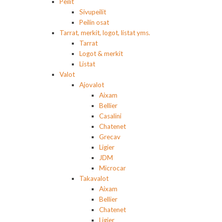
Peilit
Sivupeilit
Peilin osat
Tarrat, merkit, logot, listat yms.
Tarrat
Logot & merkit
Listat
Valot
Ajovalot
Aixam
Bellier
Casalini
Chatenet
Grecav
Ligier
JDM
Microcar
Takavalot
Aixam
Bellier
Chatenet
Ligier