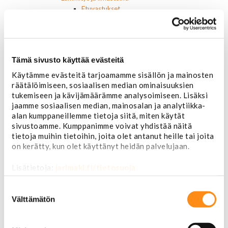
Etuvastukset
Kennot
Kompressorit ja osat
Käyttöpaneelit / kytkimet
Moottorit
Tämä sivusto käyttää evästeitä
Ilmastoinnin osat
Muut
Käytämme evästeitä tarjoamamme sisällön ja mainosten
Ohjainlaitteet
räätälöimiseen, sosiaalisen median ominaisuuksien
Startit ja startin osat
tukemiseen ja kävijämäärämme analysoimiseen. Lisäksi
jaamme sosiaalisen median, mainosalan ja analytiikka-
Starttimoottorit
alan kumppaneillemme tietoja siitä, miten käytät
Starttimoottorin osat
sivustoamme. Kumppanimme voivat yhdistää näitä
Sytytysosat
tietoja muihin tietoihin, joita olet antanut heille tai joita
Sähköosat
on kerätty, kun olet käyttänyt heidän palvelujaan.
Ajovalokytkimet
Jarruvalokytkimet
Lisätietoja:
jarimaki.fi/tietosuoja
Keskuslukon kytkimet
Lasinnostimen kytkimet
Suostumuksen
Lämmityslaitteen osat
valinta
Välttämätön
Muut kytkimet ja sähköosat
Nelivedon kytkimet
Ovivalokykimet