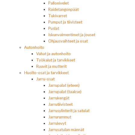
Pallonivelet
Raidetangonpäät
Tukivarret
Pumput ja tiivisteet
Puslat
Iskunvaimentimet ja jouset
Ohjausvaihteet ja osat
Autonhoito
Vahat ja autonhoito
Työkalut ja tarvikkeet
Ruuvit ja mutterit
Huolto-osat ja tarvikkeet
Jarru-osat
Jarrupalat (eteen)
Jarrupalat (taakse)
Jarrukengät
Jarrutiivisteet
Jarrusylinterit ja satulat
Jarrurummut
Jarrulevyt
Jarrusatulan männät