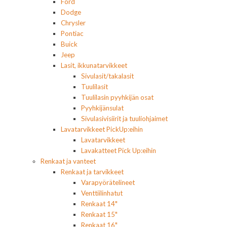
Ford
Dodge
Chrysler
Pontiac
Buick
Jeep
Lasit, ikkunatarvikkeet
Sivulasit/takalasit
Tuulilasit
Tuulilasin pyyhkijän osat
Pyyhkijänsulat
Sivulasivisiirit ja tuuliohjaimet
Lavatarvikkeet PickUp:eihin
Lavatarvikkeet
Lavakatteet Pick Up:eihin
Renkaat ja vanteet
Renkaat ja tarvikkeet
Varapyörätelineet
Venttiilinhatut
Renkaat 14"
Renkaat 15"
Renkaat 16"