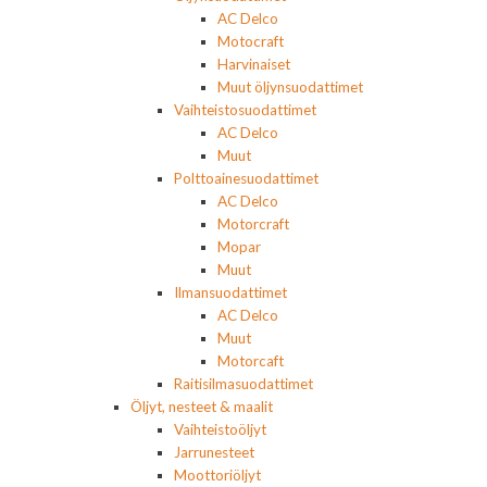
AC Delco
Motocraft
Harvinaiset
Muut öljynsuodattimet
Vaihteistosuodattimet
AC Delco
Muut
Polttoainesuodattimet
AC Delco
Motorcraft
Mopar
Muut
Ilmansuodattimet
AC Delco
Muut
Motorcaft
Raitisilmasuodattimet
Öljyt, nesteet & maalit
Vaihteistoöljyt
Jarrunesteet
Moottoriöljyt