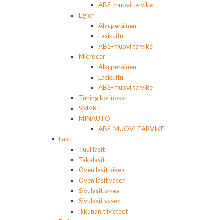
ABS-muovi tarvike
Ligier
Alkuperäinen
Lasikuitu
ABS-muovi tarvike
Microcar
Alkuperäinen
Lasikuitu
ABS-muovi tarvike
Tuning korinosat
SMART
MINAUTO
ABS-MUOVI TARVIKE
Lasit
Tuulilasit
Takalasit
Oven lasit oikea
Oven lasit vasen
Sivulasit oikea
Sivulasit vasen
Ikkunan tiivisteet