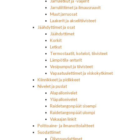
Jarruletkut ja -vaijerit
Jarruliittimet ja ilmausruuvit
Muut jarruosat
Laakerit ja akselitiivisteet
Jäähdyttimet ja osat
Jäähdyttimet
Korkit
Letkut
Termostaatit, kotelot, tiivisteet
Lämpötila-anturit
Vesipumput ja tiivisteet
Vapaatuulettimet ja viskokytkimet
Kiinnikkeet ja pidikkeet
Nivelet ja puslat
Alapallonivelet
Yläpallonivelet
Raidetangonpäät sisempi
Raidetangonpäät ulompi
Vakaajan linkit
Polttoaine- ja ilmanottolaitteet
Suodattimet
Öljynsuodattimet