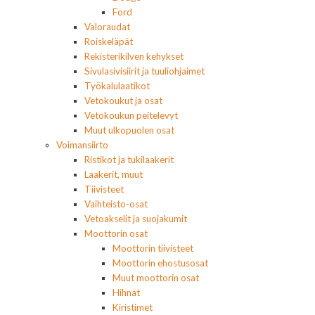
Ford
Valoraudat
Roiskeläpät
Rekisterikilven kehykset
Sivulasivisiirit ja tuuliohjaimet
Työkalulaatikot
Vetokoukut ja osat
Vetokoukun peitelevyt
Muut ulkopuolen osat
Voimansiirto
Ristikot ja tukilaakerit
Laakerit, muut
Tiivisteet
Vaihteisto-osat
Vetoakselit ja suojakumit
Moottorin osat
Moottorin tiivisteet
Moottorin ehostusosat
Muut moottorin osat
Hihnat
Kiristimet