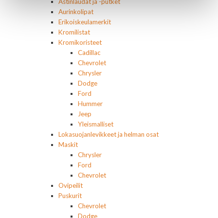
Astinlaudat ja -putket
Aurinkolipat
Erikoiskeulamerkit
Kromilistat
Kromikoristeet
Cadillac
Chevrolet
Chrysler
Dodge
Ford
Hummer
Jeep
Yleismalliset
Lokasuojanlevikkeet ja helman osat
Maskit
Chrysler
Ford
Chevrolet
Ovipeilit
Puskurit
Chevrolet
Dodge