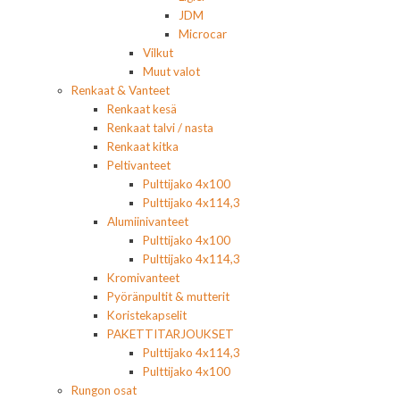
JDM
Microcar
Vilkut
Muut valot
Renkaat & Vanteet
Renkaat kesä
Renkaat talvi / nasta
Renkaat kitka
Peltivanteet
Pulttijako 4x100
Pulttijako 4x114,3
Alumiinivanteet
Pulttijako 4x100
Pulttijako 4x114,3
Kromivanteet
Pyöränpultit & mutterit
Koristekapselit
PAKETTITARJOUKSET
Pulttijako 4x114,3
Pulttijako 4x100
Rungon osat