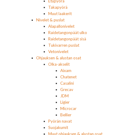
Etupyörä
Takapyörä
Muut laakerit
Nivelet & puslat
Alapallonivelet
Raidetangonpäät ulko
Raidetangonpäät sisä
Tukivarren puslat
Vetonivelet
Ohjauksen & alustan osat
Olka-akselit
Aixam
Chatenet
Casalini
Grecav
JDM
Ligier
Microcar
Bellier
Pyörän navat
Suojakumit
Muut ohjauksen & alustan osat