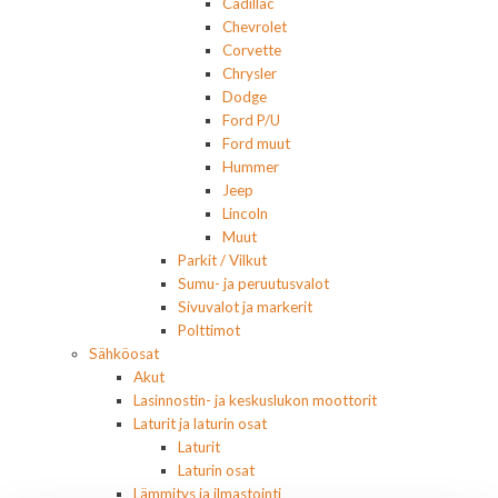
Cadillac
Chevrolet
Corvette
Chrysler
Dodge
Ford P/U
Ford muut
Hummer
Jeep
Lincoln
Muut
Parkit / Vilkut
Sumu- ja peruutusvalot
Sivuvalot ja markerit
Polttimot
Sähköosat
Akut
Lasinnostin- ja keskuslukon moottorit
Laturit ja laturin osat
Laturit
Laturin osat
Lämmitys ja ilmastointi