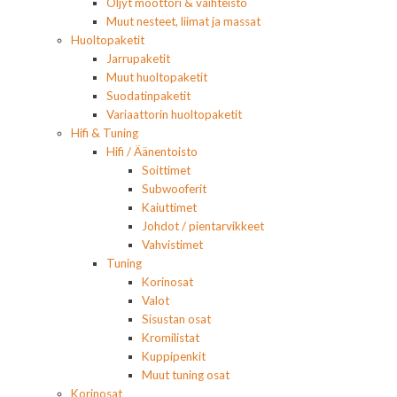
Öljyt moottori & vaihteisto
Muut nesteet, liimat ja massat
Huoltopaketit
Jarrupaketit
Muut huoltopaketit
Suodatinpaketit
Variaattorin huoltopaketit
Hifi & Tuning
Hifi / Äänentoisto
Soittimet
Subwooferit
Kaiuttimet
Johdot / pientarvikkeet
Vahvistimet
Tuning
Korinosat
Valot
Sisustan osat
Kromilistat
Kuppipenkit
Muut tuning osat
Korinosat