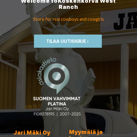
Welcome to
Koskenkorva
West
Ranch
Store for real cowboys
and cowgirls
TILAA UUTISKIRJE ›
Myymälä ja
Jari Mäki Oy