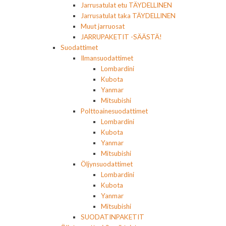
Jarrusatulat etu TÄYDELLINEN
Jarrusatulat taka TÄYDELLINEN
Muut jarruosat
JARRUPAKETIT -SÄÄSTÄ!
Suodattimet
Ilmansuodattimet
Lombardini
Kubota
Yanmar
Mitsubishi
Polttoainesuodattimet
Lombardini
Kubota
Yanmar
Mitsubishi
Öljynsuodattimet
Lombardini
Kubota
Yanmar
Mitsubishi
SUODATINPAKETIT