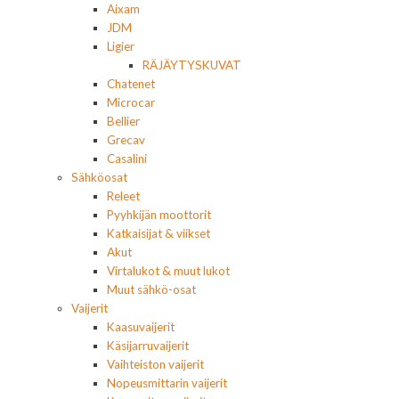
Aixam
JDM
Ligier
RÄJÄYTYSKUVAT
Chatenet
Microcar
Bellier
Grecav
Casalini
Sähköosat
Releet
Pyyhkijän moottorit
Katkaisijat & viikset
Akut
Virtalukot & muut lukot
Muut sähkö-osat
Vaijerit
Kaasuvaijerit
Käsijarruvaijerit
Vaihteiston vaijerit
Nopeusmittarin vaijerit