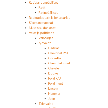
Ratit ja ratinpäälliset
Ratit
Ratinpäälliset
Radioadapterit ja johtosarjat
Sisustan puuosat
Muut sisustan osat
Valot ja polttimot
Valosarjat
Ajovalot
Cadillac
Chevorlet P/U
Corvette
Chevrolet muut
Chrysler
Dodge
Ford P/U
Ford muut
Lincoln
Hummer
Jeep
Takavalot