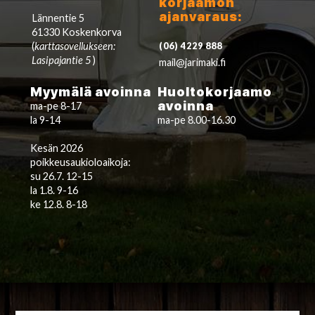
korjaamon
ajanvaraus:
Lännentie 5
61330 Koskenkorva
(
karttasovellukseen:
(06) 4229 888
Lasipajantie 5
)
mail@jarimaki.fi
Myymälä avoinna
Huoltokorjaamo
avoinna
ma-pe 8-17
la 9-14
ma-pe 8.00-16.30
Kesän 2026
poikkeusaukioloaikoja:
su 26.7. 12-15
la 1.8. 9-16
ke 12.8. 8-18