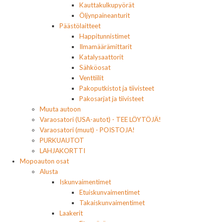
Kauttakulkupyörät
Öljynpaineanturit
Päästölaitteet
Happitunnistimet
Ilmamäärämittarit
Katalysaattorit
Sähköosat
Venttiilit
Pakoputkistot ja tiivisteet
Pakosarjat ja tiivisteet
Muuta autoon
Varaosatori (USA-autot) - TEE LÖYTÖJÄ!
Varaosatori (muut) - POISTOJA!
PURKUAUTOT
LAHJAKORTTI
Mopoauton osat
Alusta
Iskunvaimentimet
Etuiskunvaimentimet
Takaiskunvaimentimet
Laakerit