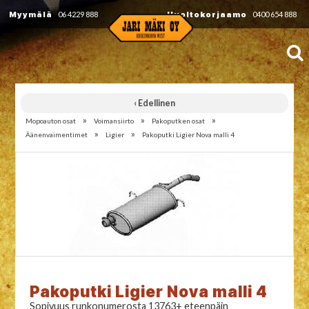
Myymälä
06 4229 888
Huoltokorjaamo
0400 654 888
‹ Edellinen
»
»
»
Mopoauton osat
Voimansiirto
Pakoputken osat
»
»
Äänenvaimentimet
Ligier
Pakoputki Ligier Nova malli 4
Pakoputki Ligier Nova malli 4
Sopivuus runkonumerosta 13763+ eteenpäin