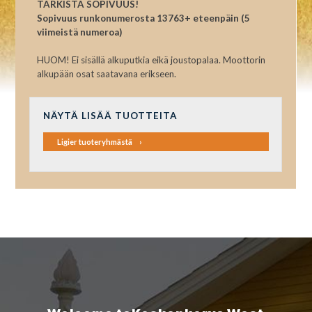
TARKISTA SOPIVUUS!
Sopivuus runkonumerosta 13763+ eteenpäin (5
viimeistä numeroa)
HUOM! Ei sisällä alkuputkia eikä joustopalaa. Moottorin
alkupään osat saatavana erikseen.
NÄYTÄ LISÄÄ TUOTTEITA
Ligier tuoteryhmästä