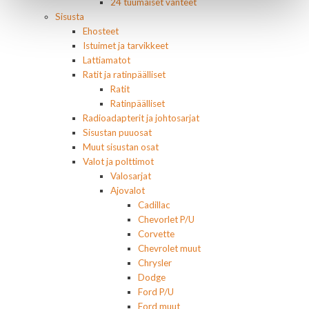
24 tuumaiset vanteet
Sisusta
Ehosteet
Istuimet ja tarvikkeet
Lattiamatot
Ratit ja ratinpäälliset
Ratit
Ratinpäälliset
Radioadapterit ja johtosarjat
Sisustan puuosat
Muut sisustan osat
Valot ja polttimot
Valosarjat
Ajovalot
Cadillac
Chevorlet P/U
Corvette
Chevrolet muut
Chrysler
Dodge
Ford P/U
Ford muut