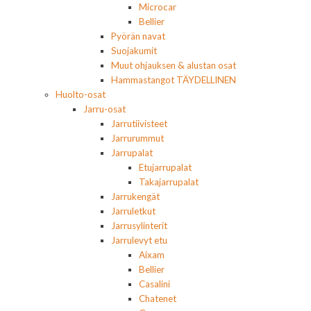
Microcar
Bellier
Pyörän navat
Suojakumit
Muut ohjauksen & alustan osat
Hammastangot TÄYDELLINEN
Huolto-osat
Jarru-osat
Jarrutiivisteet
Jarrurummut
Jarrupalat
Etujarrupalat
Takajarrupalat
Jarrukengät
Jarruletkut
Jarrusylinterit
Jarrulevyt etu
Aixam
Bellier
Casalini
Chatenet