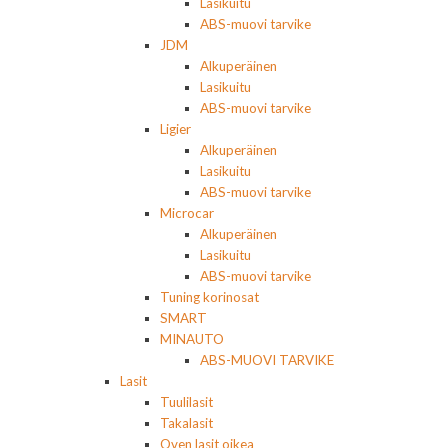
Lasikuitu
ABS-muovi tarvike
JDM
Alkuperäinen
Lasikuitu
ABS-muovi tarvike
Ligier
Alkuperäinen
Lasikuitu
ABS-muovi tarvike
Microcar
Alkuperäinen
Lasikuitu
ABS-muovi tarvike
Tuning korinosat
SMART
MINAUTO
ABS-MUOVI TARVIKE
Lasit
Tuulilasit
Takalasit
Oven lasit oikea