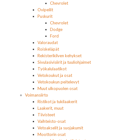
Chevrolet
Ovipeilit
Puskurit
Chevrolet
Dodge
Ford
Valoraudat
Roiskeläpät
Rekisterikilven kehykset
Sivulasivisiirit ja tuuliohjaimet
Työkalulaatikot
Vetokoukut ja osat
Vetokoukun peitelevyt
Muut ulkopuolen osat
Voimansiirto
Ristikot ja tukilaakerit
Laakerit, muut
Tiivisteet
Vaihteisto-osat
Vetoakselit ja suojakumit
Moottorin osat