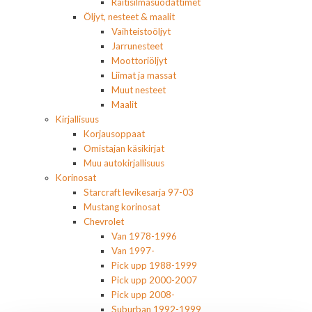
Raitisilmasuodattimet
Öljyt, nesteet & maalit
Vaihteistoöljyt
Jarrunesteet
Moottoriöljyt
Liimat ja massat
Muut nesteet
Maalit
Kirjallisuus
Korjausoppaat
Omistajan käsikirjat
Muu autokirjallisuus
Korinosat
Starcraft levikesarja 97-03
Mustang korinosat
Chevrolet
Van 1978-1996
Van 1997-
Pick upp 1988-1999
Pick upp 2000-2007
Pick upp 2008-
Suburban 1992-1999