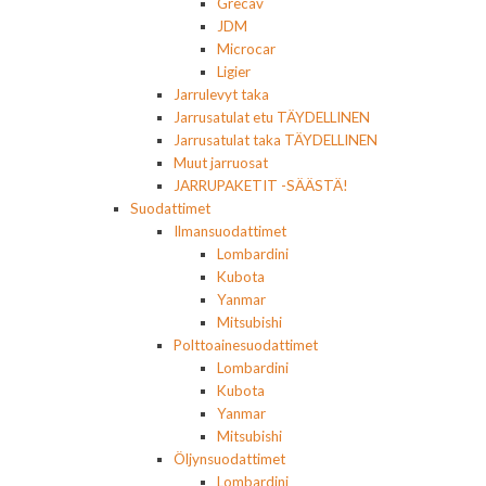
Grecav
JDM
Microcar
Ligier
Jarrulevyt taka
Jarrusatulat etu TÄYDELLINEN
Jarrusatulat taka TÄYDELLINEN
Muut jarruosat
JARRUPAKETIT -SÄÄSTÄ!
Suodattimet
Ilmansuodattimet
Lombardini
Kubota
Yanmar
Mitsubishi
Polttoainesuodattimet
Lombardini
Kubota
Yanmar
Mitsubishi
Öljynsuodattimet
Lombardini