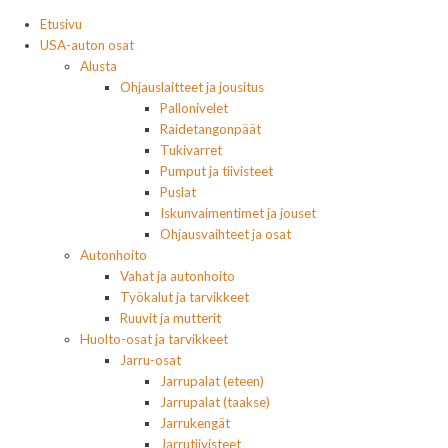
Etusivu
USA-auton osat
Alusta
Ohjauslaitteet ja jousitus
Pallonivelet
Raidetangonpäät
Tukivarret
Pumput ja tiivisteet
Puslat
Iskunvaimentimet ja jouset
Ohjausvaihteet ja osat
Autonhoito
Vahat ja autonhoito
Työkalut ja tarvikkeet
Ruuvit ja mutterit
Huolto-osat ja tarvikkeet
Jarru-osat
Jarrupalat (eteen)
Jarrupalat (taakse)
Jarrukengät
Jarrutiivisteet