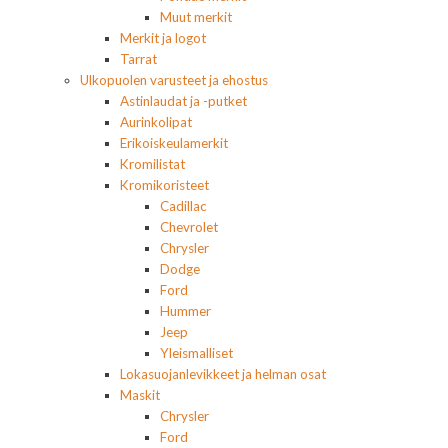
Muut merkit
Merkit ja logot
Tarrat
Ulkopuolen varusteet ja ehostus
Astinlaudat ja -putket
Aurinkolipat
Erikoiskeulamerkit
Kromilistat
Kromikoristeet
Cadillac
Chevrolet
Chrysler
Dodge
Ford
Hummer
Jeep
Yleismalliset
Lokasuojanlevikkeet ja helman osat
Maskit
Chrysler
Ford