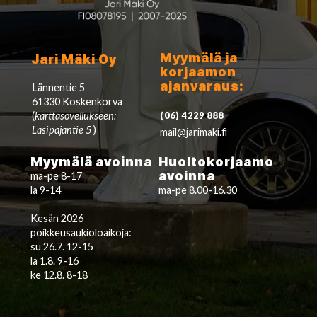
Myymälä ja
Jari Mäki Oy
korjaamon
ajanvaraus:
Lännentie 5
61330 Koskenkorva
(
karttasovellukseen:
(06) 4229 888
Lasipajantie 5
)
mail@jarimaki.fi
Myymälä avoinna
Huoltokorjaamo
avoinna
ma-pe 8-17
la 9-14
ma-pe 8.00-16.30
Kesän 2026
poikkeusaukioloaikoja:
su 26.7. 12-15
la 1.8. 9-16
ke 12.8. 8-18