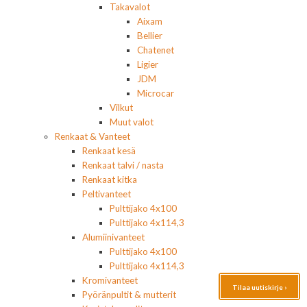
Takavalot
Aixam
Bellier
Chatenet
Ligier
JDM
Microcar
Vilkut
Muut valot
Renkaat & Vanteet
Renkaat kesä
Renkaat talvi / nasta
Renkaat kitka
Peltivanteet
Pulttijako 4x100
Pulttijako 4x114,3
Alumiinivanteet
Pulttijako 4x100
Pulttijako 4x114,3
Kromivanteet
Tilaa uutiskirje ›
Pyöränpultit & mutterit