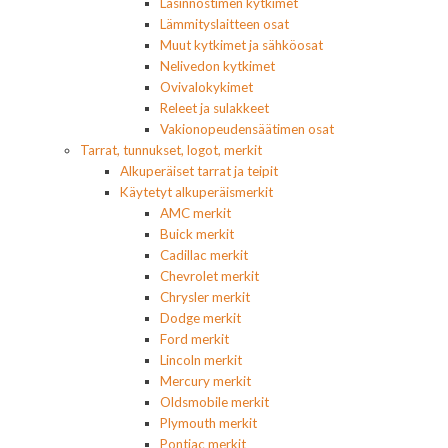
Lasinnostimen kytkimet
Lämmityslaitteen osat
Muut kytkimet ja sähköosat
Nelivedon kytkimet
Ovivalokykimet
Releet ja sulakkeet
Vakionopeudensäätimen osat
Tarrat, tunnukset, logot, merkit
Alkuperäiset tarrat ja teipit
Käytetyt alkuperäismerkit
AMC merkit
Buick merkit
Cadillac merkit
Chevrolet merkit
Chrysler merkit
Dodge merkit
Ford merkit
Lincoln merkit
Mercury merkit
Oldsmobile merkit
Plymouth merkit
Pontiac merkit