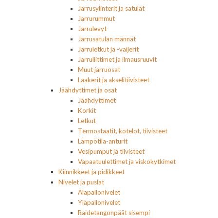
Jarrusylinterit ja satulat
Jarrurummut
Jarrulevyt
Jarrusatulan männät
Jarruletkut ja -vaijerit
Jarruliittimet ja ilmausruuvit
Muut jarruosat
Laakerit ja akselitiivisteet
Jäähdyttimet ja osat
Jäähdyttimet
Korkit
Letkut
Termostaatit, kotelot, tiivisteet
Lämpötila-anturit
Vesipumput ja tiivisteet
Vapaatuulettimet ja viskokytkimet
Kiinnikkeet ja pidikkeet
Nivelet ja puslat
Alapallonivelet
Yläpallonivelet
Raidetangonpäät sisempi