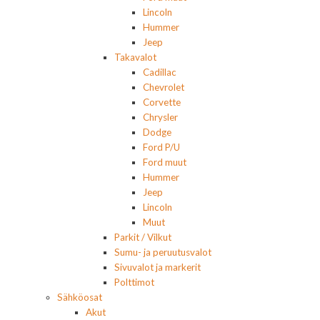
Lincoln
Hummer
Jeep
Takavalot
Cadillac
Chevrolet
Corvette
Chrysler
Dodge
Ford P/U
Ford muut
Hummer
Jeep
Lincoln
Muut
Parkit / Vilkut
Sumu- ja peruutusvalot
Sivuvalot ja markerit
Polttimot
Sähköosat
Akut