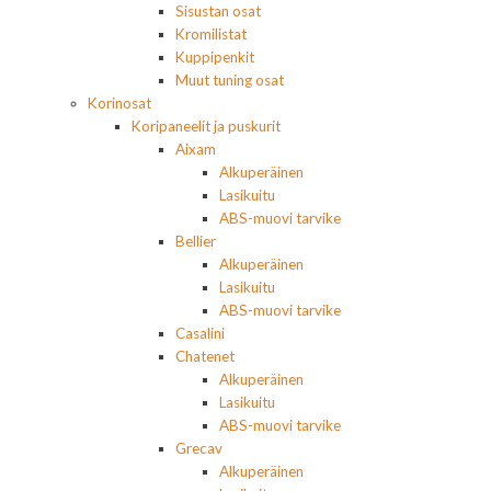
Sisustan osat
Kromilistat
Kuppipenkit
Muut tuning osat
Korinosat
Koripaneelit ja puskurit
Aixam
Alkuperäinen
Lasikuitu
ABS-muovi tarvike
Bellier
Alkuperäinen
Lasikuitu
ABS-muovi tarvike
Casalini
Chatenet
Alkuperäinen
Lasikuitu
ABS-muovi tarvike
Grecav
Alkuperäinen