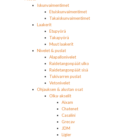
Iskunvaimentimet
Etuiskunvaimentimet
Takaiskunvaimentimet
Laakerit
Etupyörä
Takapyörä
Muut laakerit
Nivelet & puslat
Alapallonivelet
Raidetangonpäät ulko
Raidetangonpäät sisä
Tukivarren puslat
Vetonivelet
Ohjauksen & alustan osat
Olka-akselit
Aixam
Chatenet
Casalini
Grecav
JDM
Ligier