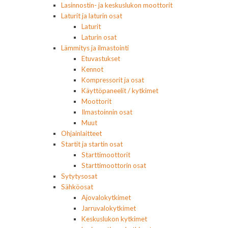
Lasinnostin- ja keskuslukon moottorit
Laturit ja laturin osat
Laturit
Laturin osat
Lämmitys ja ilmastointi
Etuvastukset
Kennot
Kompressorit ja osat
Käyttöpaneelit / kytkimet
Moottorit
Ilmastoinnin osat
Muut
Ohjainlaitteet
Startit ja startin osat
Starttimoottorit
Starttimoottorin osat
Sytytysosat
Sähköosat
Ajovalokytkimet
Jarruvalokytkimet
Keskuslukon kytkimet