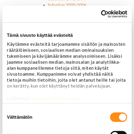
Suburban 2000-2006
Tahoe 2000-2007
Corvette
Chevrolet muut
Ford
Tämä sivusto käyttää evästeitä
Dodge
Chrysler
Käytämme evästeitä tarjoamamme sisällön ja mainosten
Pontiac
räätälöimiseen, sosiaalisen median ominaisuuksien
Buick
tukemiseen ja kävijämäärämme analysoimiseen. Lisäksi
Jeep
jaamme sosiaalisen median, mainosalan ja analytiikka-
alan kumppaneillemme tietoja siitä, miten käytät
Lasit, ikkunatarvikkeet
sivustoamme. Kumppanimme voivat yhdistää näitä
Sivulasit/takalasit
tietoja muihin tietoihin, joita olet antanut heille tai joita
Tuulilasit
on kerätty, kun olet käyttänyt heidän palvelujaan.
Tuulilasin pyyhkijän osat
Pyyhkijänsulat
Lisätietoja:
jarimaki.fi/tietosuoja
Sivulasivisiirit ja tuuliohjaimet
Lavatarvikkeet PickUp:eihin
Suostumuksen
Lavatarvikkeet
valinta
Välttämätön
Lavakatteet Pick Up:eihin
Renkaat ja vanteet
Renkaat ja tarvikkeet