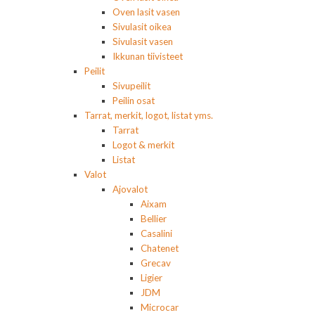
Oven lasit vasen
Sivulasit oikea
Sivulasit vasen
Ikkunan tiivisteet
Peilit
Sivupeilit
Peilin osat
Tarrat, merkit, logot, listat yms.
Tarrat
Logot & merkit
Listat
Valot
Ajovalot
Aixam
Bellier
Casalini
Chatenet
Grecav
Ligier
JDM
Microcar