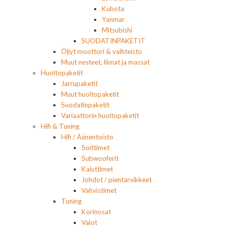
Kubota
Yanmar
Mitsubishi
SUODATINPAKETIT
Öljyt moottori & vaihteisto
Muut nesteet, liimat ja massat
Huoltopaketit
Jarrupaketit
Muut huoltopaketit
Suodatinpaketit
Variaattorin huoltopaketit
Hifi & Tuning
Hifi / Äänentoisto
Soittimet
Subwooferit
Kaiuttimet
Johdot / pientarvikkeet
Vahvistimet
Tuning
Korinosat
Valot