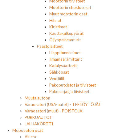
Moottorin tiivisteet
Moottorin ehostusosat
Muut moottorin osat
Hihnat
Kiristimet
Kauttakulkupyörät
Öljynpaineanturit
Päästölaitteet
Happitunnistimet
Ilmamäärämittarit
Katalysaattorit
Sähköosat
Venttiilit
Pakoputkistot ja tiivisteet
Pakosarjat ja tiivisteet
Muuta autoon
Varaosatori (USA-autot) - TEE LÖYTÖJÄ!
Varaosatori (muut) - POISTOJA!
PURKUAUTOT
LAHJAKORTTI
Mopoauton osat
Alusta