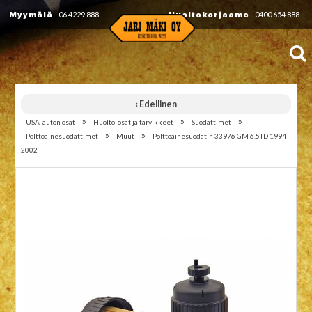
Myymälä
06 4229 888
Huoltokorjaamo
0400 654 888
‹ Edellinen
»
»
»
USA-auton osat
Huolto-osat ja tarvikkeet
Suodattimet
»
»
Polttoainesuodattimet
Muut
Polttoainesuodatin 33976 GM 6.5TD 1994-
2002