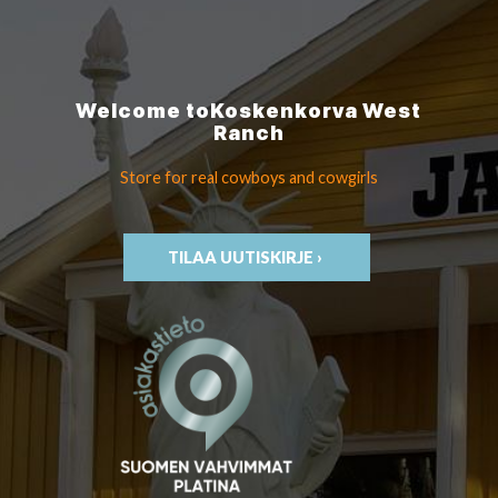
Welcome to
Koskenkorva
West
Ranch
Store for real cowboys
and cowgirls
TILAA UUTISKIRJE ›