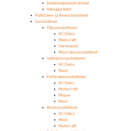
Raidetangonpäät ulompi
Vakaajan linkit
Polttoaine- ja ilmanottolaitteet
Suodattimet
Öljynsuodattimet
AC Delco
Motocraft
Harvinaiset
Muut öljynsuodattimet
Vaihteistosuodattimet
AC Delco
Muut
Polttoainesuodattimet
AC Delco
Motorcraft
Mopar
Muut
Ilmansuodattimet
AC Delco
Muut
Motorcaft