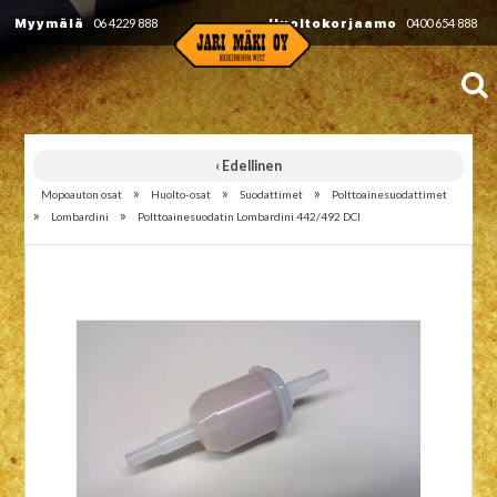
Myymälä
06 4229 888
Huoltokorjaamo
0400 654 888
‹ Edellinen
»
»
»
Mopoauton osat
Huolto-osat
Suodattimet
Polttoainesuodattimet
»
»
Lombardini
Polttoainesuodatin Lombardini 442/492 DCI