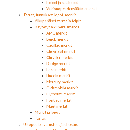
Releet ja sulakkeet
Vakionopeudensäätimen osat
Tarrat, tunnukset, logot, merkit
Alkuperäiset tarrat ja teipit
Käytetyt alkuperäismerkit
AMC merkit
Buick merkit
Cadillac merkit
Chevrolet merkit
Chrysler merkit
Dodge merkit
Ford merkit
Lincoln merkit
Mercury merkit
Oldsmobile merkit
Plymouth merkit
Pontiac merkit
Muut merkit
Merkit ja logot
Tarrat
Ulkopuolen varusteet ja ehostus