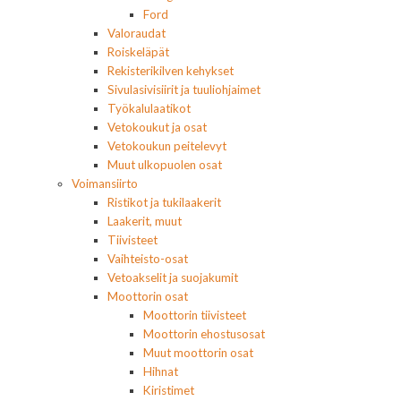
Ford
Valoraudat
Roiskeläpät
Rekisterikilven kehykset
Sivulasivisiirit ja tuuliohjaimet
Työkalulaatikot
Vetokoukut ja osat
Vetokoukun peitelevyt
Muut ulkopuolen osat
Voimansiirto
Ristikot ja tukilaakerit
Laakerit, muut
Tiivisteet
Vaihteisto-osat
Vetoakselit ja suojakumit
Moottorin osat
Moottorin tiivisteet
Moottorin ehostusosat
Muut moottorin osat
Hihnat
Kiristimet