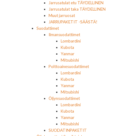
Jarrusatulat etu TÄYDELLINEN
Jarrusatulat taka TÄYDELLINEN
Muut jarruosat
JARRUPAKETIT -SÄÄSTÄ!
Suodattimet
Ilmansuodattimet
Lombardini
Kubota
Yanmar
Mitsubishi
Polttoainesuodattimet
Lombardini
Kubota
Yanmar
Mitsubishi
Öljynsuodattimet
Lombardini
Kubota
Yanmar
Mitsubishi
SUODATINPAKETIT