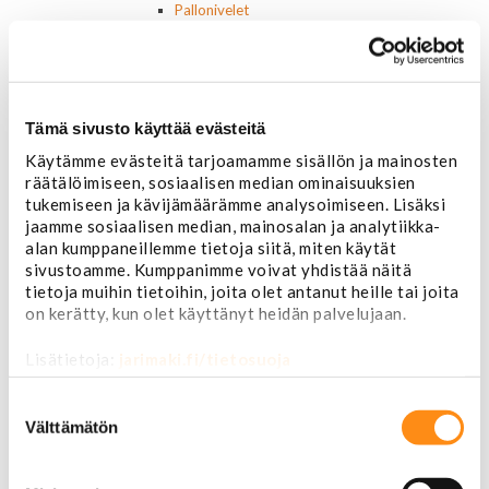
Pallonivelet
Raidetangonpäät
Tukivarret
Pumput ja tiivisteet
Puslat
Iskunvaimentimet ja jouset
Tämä sivusto käyttää evästeitä
Ohjausvaihteet ja osat
Käytämme evästeitä tarjoamamme sisällön ja mainosten
Autonhoito
räätälöimiseen, sosiaalisen median ominaisuuksien
Vahat ja autonhoito
tukemiseen ja kävijämäärämme analysoimiseen. Lisäksi
Työkalut ja tarvikkeet
jaamme sosiaalisen median, mainosalan ja analytiikka-
Ruuvit ja mutterit
alan kumppaneillemme tietoja siitä, miten käytät
Huolto-osat ja tarvikkeet
sivustoamme. Kumppanimme voivat yhdistää näitä
Jarru-osat
tietoja muihin tietoihin, joita olet antanut heille tai joita
Jarrupalat (eteen)
on kerätty, kun olet käyttänyt heidän palvelujaan.
Jarrupalat (taakse)
Jarrukengät
Lisätietoja:
jarimaki.fi/tietosuoja
Jarrutiivisteet
Jarrusylinterit ja satulat
Suostumuksen
Jarrurummut
valinta
Välttämätön
Jarrulevyt
Jarrusatulan männät