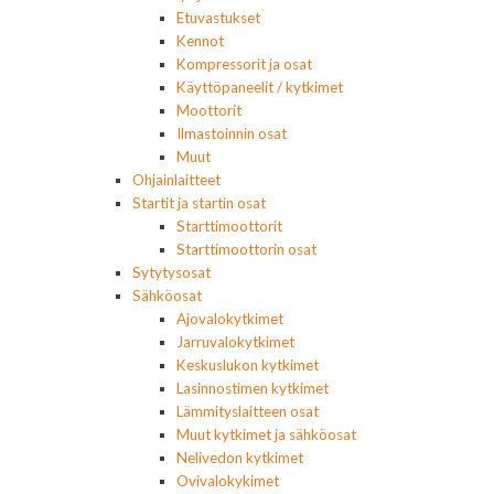
Etuvastukset
Kennot
Kompressorit ja osat
Käyttöpaneelit / kytkimet
Moottorit
Ilmastoinnin osat
Muut
Ohjainlaitteet
Startit ja startin osat
Starttimoottorit
Starttimoottorin osat
Sytytysosat
Sähköosat
Ajovalokytkimet
Jarruvalokytkimet
Keskuslukon kytkimet
Lasinnostimen kytkimet
Lämmityslaitteen osat
Muut kytkimet ja sähköosat
Nelivedon kytkimet
Ovivalokykimet