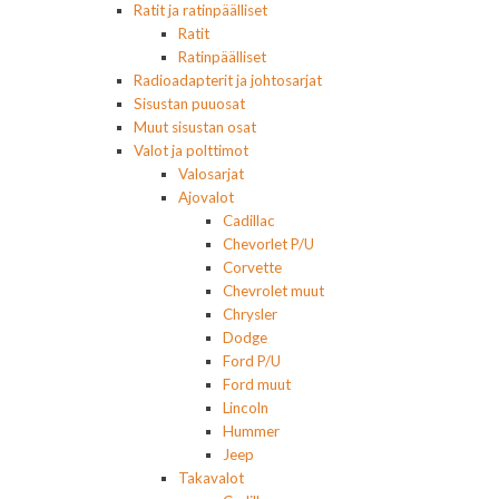
Ratit ja ratinpäälliset
Ratit
Ratinpäälliset
Radioadapterit ja johtosarjat
Sisustan puuosat
Muut sisustan osat
Valot ja polttimot
Valosarjat
Ajovalot
Cadillac
Chevorlet P/U
Corvette
Chevrolet muut
Chrysler
Dodge
Ford P/U
Ford muut
Lincoln
Hummer
Jeep
Takavalot