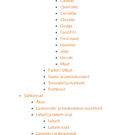
Cadillac
Chevrolet
Corvette
Chrysler
Dodge
Ford P/U
Ford muut
Hummer
Jeep
Lincoln
Muut
Parkit / Vilkut
Sumu- ja peruutusvalot
Sivuvalot ja markerit
Polttimot
Sähköosat
Akut
Lasinnostin- ja keskuslukon moottorit
Laturit ja laturin osat
Laturit
Laturin osat
Lämmitys ja ilmastointi