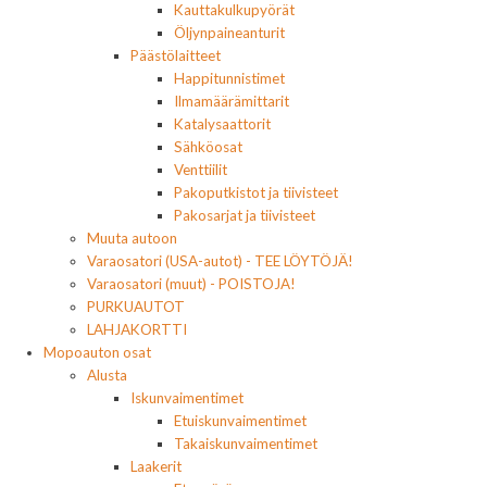
Kauttakulkupyörät
Öljynpaineanturit
Päästölaitteet
Happitunnistimet
Ilmamäärämittarit
Katalysaattorit
Sähköosat
Venttiilit
Pakoputkistot ja tiivisteet
Pakosarjat ja tiivisteet
Muuta autoon
Varaosatori (USA-autot) - TEE LÖYTÖJÄ!
Varaosatori (muut) - POISTOJA!
PURKUAUTOT
LAHJAKORTTI
Mopoauton osat
Alusta
Iskunvaimentimet
Etuiskunvaimentimet
Takaiskunvaimentimet
Laakerit