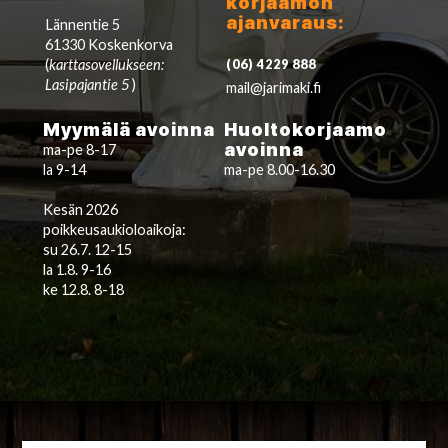
korjaamon
ajanvaraus:
Lännentie 5
61330 Koskenkorva
(
karttasovellukseen:
(06) 4229 888
Lasipajantie 5
)
mail@jarimaki.fi
Myymälä avoinna
Huoltokorjaamo
avoinna
ma-pe 8-17
la 9-14
ma-pe 8.00-16.30
Kesän 2026
poikkeusaukioloaikoja:
su 26.7. 12-15
la 1.8. 9-16
ke 12.8. 8-18