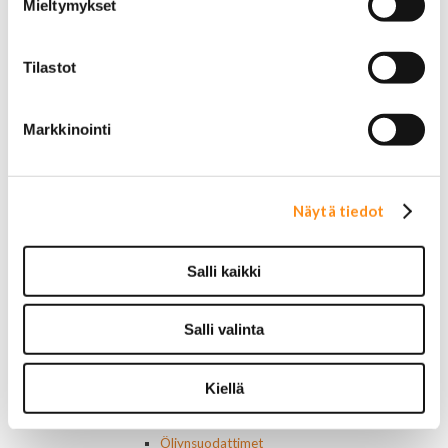
Jarruletkut ja -vaijerit
Mieltymykset
Jarruliittimet ja ilmausruuvit
Muut jarruosat
Laakerit ja akselitiivisteet
Tilastot
Jäähdyttimet ja osat
Jäähdyttimet
Korkit
Markkinointi
Letkut
Termostaatit, kotelot, tiivisteet
Lämpötila-anturit
Näytä tiedot
Vesipumput ja tiivisteet
Vapaatuulettimet ja viskokytkimet
Kiinnikkeet ja pidikkeet
Salli kaikki
Nivelet ja puslat
Alapallonivelet
Yläpallonivelet
Salli valinta
Raidetangonpäät sisempi
Raidetangonpäät ulompi
Vakaajan linkit
Kiellä
Polttoaine- ja ilmanottolaitteet
Suodattimet
Öljynsuodattimet