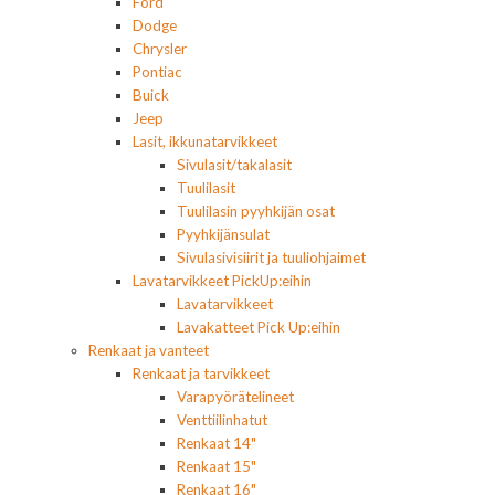
Ford
Dodge
Chrysler
Pontiac
Buick
Jeep
Lasit, ikkunatarvikkeet
Sivulasit/takalasit
Tuulilasit
Tuulilasin pyyhkijän osat
Pyyhkijänsulat
Sivulasivisiirit ja tuuliohjaimet
Lavatarvikkeet PickUp:eihin
Lavatarvikkeet
Lavakatteet Pick Up:eihin
Renkaat ja vanteet
Renkaat ja tarvikkeet
Varapyörätelineet
Venttiilinhatut
Renkaat 14"
Renkaat 15"
Renkaat 16"