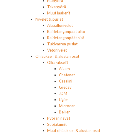
Etupyörä
Takapyörä
Muut laakerit
Nivelet & puslat
Alapallonivelet
Raidetangonpäät ulko
Raidetangonpäät sisä
Tukivarren puslat
Vetonivelet
Ohjauksen & alustan osat
Olka-akselit
Aixam
Chatenet
Casalini
Grecav
JDM
Ligier
Microcar
Bellier
Pyörän navat
Suojakumit
Muut ohjauksen & alustan osat