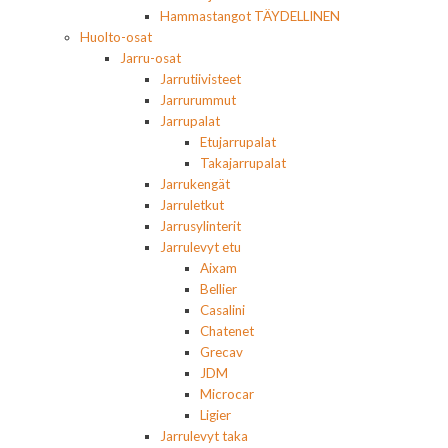
Hammastangot TÄYDELLINEN
Huolto-osat
Jarru-osat
Jarrutiivisteet
Jarrurummut
Jarrupalat
Etujarrupalat
Takajarrupalat
Jarrukengät
Jarruletkut
Jarrusylinterit
Jarrulevyt etu
Aixam
Bellier
Casalini
Chatenet
Grecav
JDM
Microcar
Ligier
Jarrulevyt taka