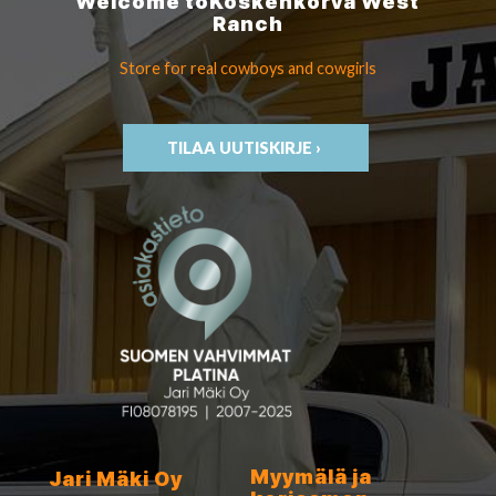
Welcome to
Koskenkorva
West
Ranch
Store for real cowboys
and cowgirls
TILAA UUTISKIRJE ›
Myymälä ja
Jari Mäki Oy