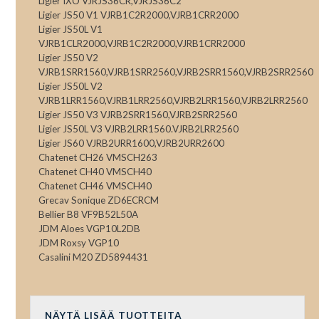
Ligier IXO VJRJS36CR,VJRJS36C2
Ligier JS50 V1 VJRB1C2R2000,VJRB1CRR2000
Ligier JS50L V1
VJRB1CLR2000,VJRB1C2R2000,VJRB1CRR2000
Ligier JS50 V2
VJRB1SRR1560,VJRB1SRR2560,VJRB2SRR1560,VJRB2SRR2560
Ligier JS50L V2
VJRB1LRR1560,VJRB1LRR2560,VJRB2LRR1560,VJRB2LRR2560
Ligier JS50 V3 VJRB2SRR1560,VJRB2SRR2560
Ligier JS50L V3 VJRB2LRR1560.VJRB2LRR2560
Ligier JS60 VJRB2URR1600,VJRB2URR2600
Chatenet CH26 VMSCH263
Chatenet CH40 VMSCH40
Chatenet CH46 VMSCH40
Grecav Sonique ZD6ECRCM
Bellier B8 VF9B52L50A
JDM Aloes VGP10L2DB
JDM Roxsy VGP10
Casalini M20 ZD5894431
NÄYTÄ LISÄÄ TUOTTEITA