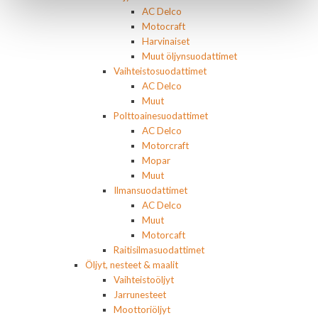
AC Delco
Motocraft
Harvinaiset
Muut öljynsuodattimet
Vaihteistosuodattimet
AC Delco
Muut
Polttoainesuodattimet
AC Delco
Motorcraft
Mopar
Muut
Ilmansuodattimet
AC Delco
Muut
Motorcaft
Raitisilmasuodattimet
Öljyt, nesteet & maalit
Vaihteistoöljyt
Jarrunesteet
Moottoriöljyt