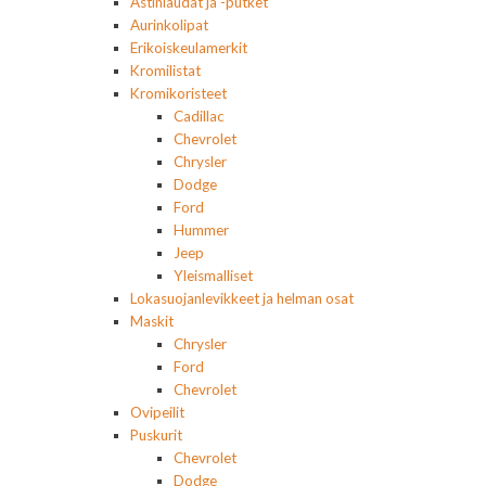
Astinlaudat ja -putket
Aurinkolipat
Erikoiskeulamerkit
Kromilistat
Kromikoristeet
Cadillac
Chevrolet
Chrysler
Dodge
Ford
Hummer
Jeep
Yleismalliset
Lokasuojanlevikkeet ja helman osat
Maskit
Chrysler
Ford
Chevrolet
Ovipeilit
Puskurit
Chevrolet
Dodge