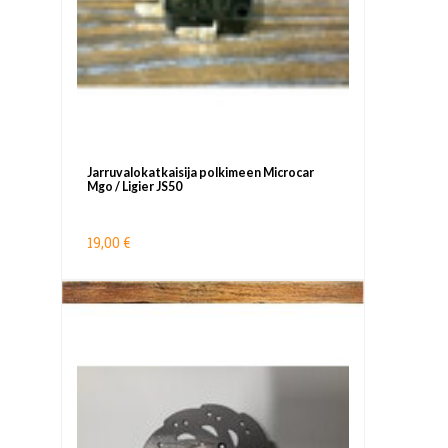
Jarruvalokatkaisija polkimeen Microcar
Mgo / Ligier JS50
19,00 €