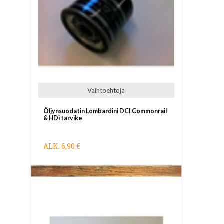
Vaihtoehtoja
Öljynsuodatin Lombardini DCI Commonrail
& HDi tarvike
ALK.
6,90 €