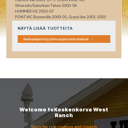
Silverado/Suburban/Tahoe 2003-06
HUMMER H2 2003-07
PONTIAC Bonneville 2000-05, Grand Am 2001-2005
NÄYTÄ LISÄÄ TUOTTEITA
Radioadapterit ja johtosarjat tuoteryhmästä
Welcome to
Koskenkorva
West
Ranch
Store for real cowboys
and cowgirls