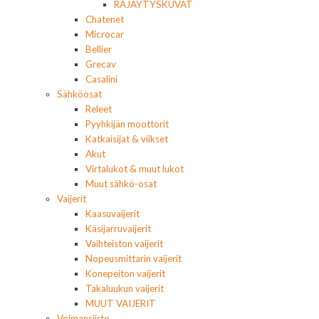
RÄJÄYTYSKUVAT
Chatenet
Microcar
Bellier
Grecav
Casalini
Sähköosat
Releet
Pyyhkijän moottorit
Katkaisijat & viikset
Akut
Virtalukot & muut lukot
Muut sähkö-osat
Vaijerit
Kaasuvaijerit
Käsijarruvaijerit
Vaihteiston vaijerit
Nopeusmittarin vaijerit
Konepeiton vaijerit
Takaluukun vaijerit
MUUT VAIJERIT
Voimansiirto