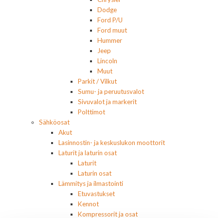
Dodge
Ford P/U
Ford muut
Hummer
Jeep
Lincoln
Muut
Parkit / Vilkut
Sumu- ja peruutusvalot
Sivuvalot ja markerit
Polttimot
Sähköosat
Akut
Lasinnostin- ja keskuslukon moottorit
Laturit ja laturin osat
Laturit
Laturin osat
Lämmitys ja ilmastointi
Etuvastukset
Kennot
Kompressorit ja osat