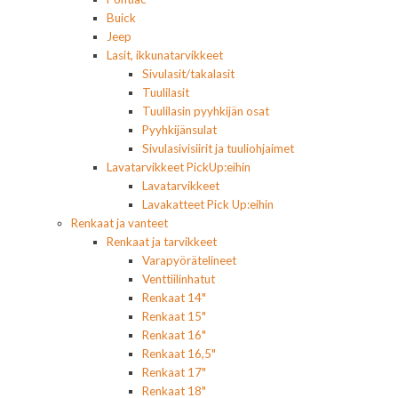
Buick
Jeep
Lasit, ikkunatarvikkeet
Sivulasit/takalasit
Tuulilasit
Tuulilasin pyyhkijän osat
Pyyhkijänsulat
Sivulasivisiirit ja tuuliohjaimet
Lavatarvikkeet PickUp:eihin
Lavatarvikkeet
Lavakatteet Pick Up:eihin
Renkaat ja vanteet
Renkaat ja tarvikkeet
Varapyörätelineet
Venttiilinhatut
Renkaat 14"
Renkaat 15"
Renkaat 16"
Renkaat 16,5"
Renkaat 17"
Renkaat 18"