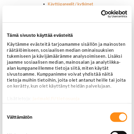
Käyttöpaneelit / kytkimet
Moottorit
Ilmastoinnin osat
Muut
Ohjainlaitteet
Tämä sivusto käyttää evästeitä
Startit ja startin osat
Starttimoottorit
Käytämme evästeitä tarjoamamme sisällön ja mainosten
Starttimoottorin osat
räätälöimiseen, sosiaalisen median ominaisuuksien
Sytytysosat
tukemiseen ja kävijämäärämme analysoimiseen. Lisäksi
Sähköosat
jaamme sosiaalisen median, mainosalan ja analytiikka-
Ajovalokytkimet
alan kumppaneillemme tietoja siitä, miten käytät
Jarruvalokytkimet
sivustoamme. Kumppanimme voivat yhdistää näitä
Keskuslukon kytkimet
tietoja muihin tietoihin, joita olet antanut heille tai joita
on kerätty, kun olet käyttänyt heidän palvelujaan.
Lasinnostimen kytkimet
Lämmityslaitteen osat
Lisätietoja:
jarimaki.fi/tietosuoja
Muut kytkimet ja sähköosat
Nelivedon kytkimet
Suostumuksen
Ovivalokykimet
valinta
Välttämätön
Releet ja sulakkeet
Vakionopeudensäätimen osat
Tarrat, tunnukset, logot, merkit