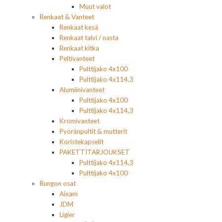
Muut valot
Renkaat & Vanteet
Renkaat kesä
Renkaat talvi / nasta
Renkaat kitka
Peltivanteet
Pulttijako 4x100
Pulttijako 4x114,3
Alumiinivanteet
Pulttijako 4x100
Pulttijako 4x114,3
Kromivanteet
Pyöränpultit & mutterit
Koristekapselit
PAKETTITARJOUKSET
Pulttijako 4x114,3
Pulttijako 4x100
Rungon osat
Aixam
JDM
Ligier