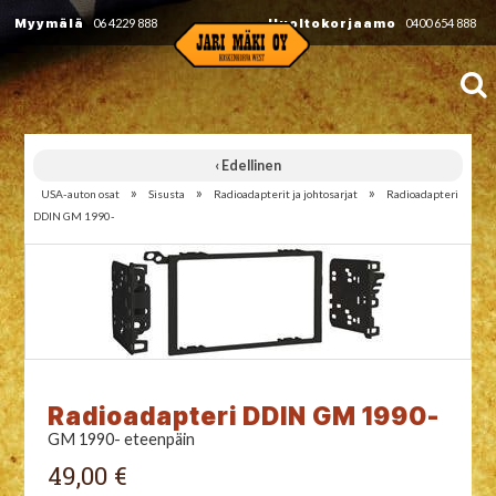
Myymälä
06 4229 888
Huoltokorjaamo
0400 654 888
‹ Edellinen
»
»
»
USA-auton osat
Sisusta
Radioadapterit ja johtosarjat
Radioadapteri
DDIN GM 1990-
Radioadapteri DDIN GM 1990-
GM 1990- eteenpäin
49,00 €