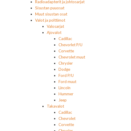
Radioadapterit ja johtosarjat
Sisustan puuosat
Muut sisustan osat
Valot ja polttimot
Valosarjat
Ajovalot
Cadillac
Chevorlet P/U
Corvette
Chevrolet muut
Chrysler
Dodge
Ford P/U
Ford muut
Lincoln
Hummer
Jeep
Takavalot
Cadillac
Chevrolet
Corvette
Chrysler