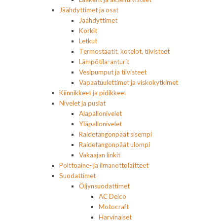
Jäähdyttimet ja osat
Jäähdyttimet
Korkit
Letkut
Termostaatit, kotelot, tiivisteet
Lämpötila-anturit
Vesipumput ja tiivisteet
Vapaatuulettimet ja viskokytkimet
Kiinnikkeet ja pidikkeet
Nivelet ja puslat
Alapallonivelet
Yläpallonivelet
Raidetangonpäät sisempi
Raidetangonpäät ulompi
Vakaajan linkit
Polttoaine- ja ilmanottolaitteet
Suodattimet
Öljynsuodattimet
AC Delco
Motocraft
Harvinaiset