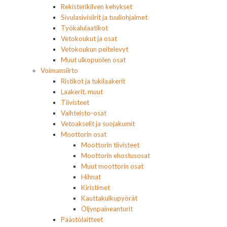
Rekisterikilven kehykset
Sivulasivisiirit ja tuuliohjaimet
Työkalulaatikot
Vetokoukut ja osat
Vetokoukun peitelevyt
Muut ulkopuolen osat
Voimansiirto
Ristikot ja tukilaakerit
Laakerit, muut
Tiivisteet
Vaihteisto-osat
Vetoakselit ja suojakumit
Moottorin osat
Moottorin tiivisteet
Moottorin ehostusosat
Muut moottorin osat
Hihnat
Kiristimet
Kauttakulkupyörät
Öljynpaineanturit
Päästölaitteet