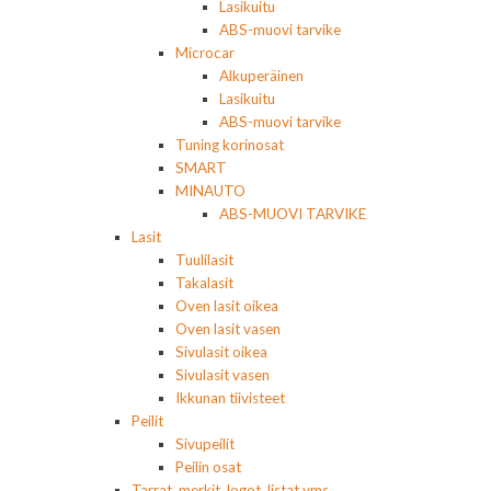
Lasikuitu
ABS-muovi tarvike
Microcar
Alkuperäinen
Lasikuitu
ABS-muovi tarvike
Tuning korinosat
SMART
MINAUTO
ABS-MUOVI TARVIKE
Lasit
Tuulilasit
Takalasit
Oven lasit oikea
Oven lasit vasen
Sivulasit oikea
Sivulasit vasen
Ikkunan tiivisteet
Peilit
Sivupeilit
Peilin osat
Tarrat, merkit, logot, listat yms.