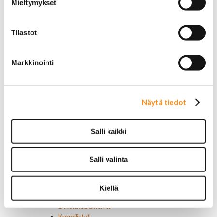
Mieltymykset
Alkuperäiset tarrat ja teipit
Käytetyt alkuperäismerkit
AMC merkit
Tilastot
Buick merkit
Cadillac merkit
Chevrolet merkit
Markkinointi
Chrysler merkit
Dodge merkit
Ford merkit
Lincoln merkit
Näytä tiedot
Mercury merkit
Oldsmobile merkit
Plymouth merkit
Salli kaikki
Pontiac merkit
Muut merkit
Merkit ja logot
Salli valinta
Tarrat
Ulkopuolen varusteet ja ehostus
Astinlaudat ja -putket
Kiellä
Aurinkolipat
Erikoiskeulamerkit
Kromilistat