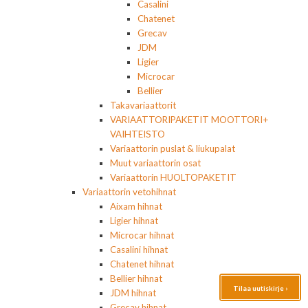
Casalini
Chatenet
Grecav
JDM
Ligier
Microcar
Bellier
Takavariaattorit
VARIAATTORIPAKETIT MOOTTORI+
VAIHTEISTO
Variaattorin puslat & liukupalat
Muut variaattorin osat
Variaattorin HUOLTOPAKETIT
Variaattorin vetohihnat
Aixam hihnat
Ligier hihnat
Microcar hihnat
Casalini hihnat
Chatenet hihnat
Bellier hihnat
Tilaa uutiskirje ›
JDM hihnat
Grecav hihnat