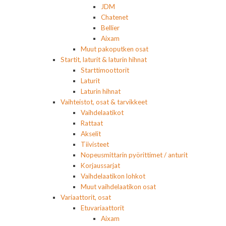
JDM
Chatenet
Bellier
Aixam
Muut pakoputken osat
Startit, laturit & laturin hihnat
Starttimoottorit
Laturit
Laturin hihnat
Vaihteistot, osat & tarvikkeet
Vaihdelaatikot
Rattaat
Akselit
Tiivisteet
Nopeusmittarin pyörittimet / anturit
Korjaussarjat
Vaihdelaatikon lohkot
Muut vaihdelaatikon osat
Variaattorit, osat
Etuvariaattorit
Aixam