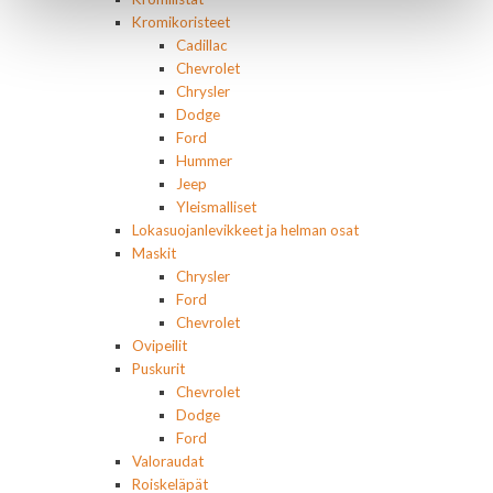
Kromikoristeet
Cadillac
Chevrolet
Chrysler
Dodge
Ford
Hummer
Jeep
Yleismalliset
Lokasuojanlevikkeet ja helman osat
Maskit
Chrysler
Ford
Chevrolet
Ovipeilit
Puskurit
Chevrolet
Dodge
Ford
Valoraudat
Roiskeläpät