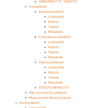
JARRUPAKETIT -SÄÄSTÄ!
Suodattimet
Ilmansuodattimet
Lombardini
Kubota
Yanmar
Mitsubishi
Polttoainesuodattimet
Lombardini
Kubota
Yanmar
Mitsubishi
Öljynsuodattimet
Lombardini
Kubota
Yanmar
Mitsubishi
SUODATINPAKETIT
Öljyt moottori & vaihteisto
Muut nesteet, liimat ja massat
Huoltopaketit
Jarrupaketit