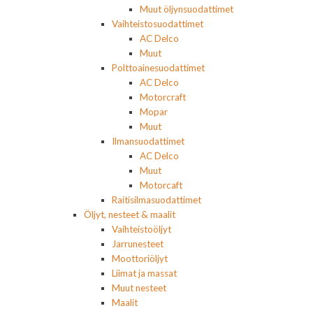
Muut öljynsuodattimet
Vaihteistosuodattimet
AC Delco
Muut
Polttoainesuodattimet
AC Delco
Motorcraft
Mopar
Muut
Ilmansuodattimet
AC Delco
Muut
Motorcaft
Raitisilmasuodattimet
Öljyt, nesteet & maalit
Vaihteistoöljyt
Jarrunesteet
Moottoriöljyt
Liimat ja massat
Muut nesteet
Maalit