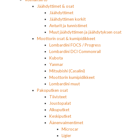
Jäähdyttimet & osat
Jäähdyttimet
Jäähdyttimen korkit
Anturit ja tunnistimet
Muut jäähdyttimen ja jäähdytyksen osat
Moottorin osat & kumipidikkeet
Lombardini FOCS / Progress
Lombardini DCI Commonrail
Kubota
Yanmar
Mitsubishi (Casalini)
Moottorin kumipidikkeet
Lombardini muut
Pakoputken osat
Tiivisteet
Joustopalat
Alkuputket
Keskiputket
Äänenvaimentimet
Microcar
Ligier