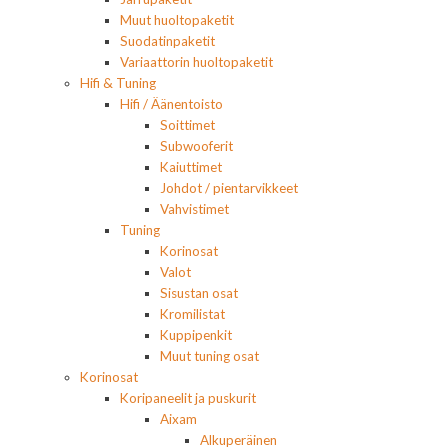
Muut huoltopaketit
Suodatinpaketit
Variaattorin huoltopaketit
Hifi & Tuning
Hifi / Äänentoisto
Soittimet
Subwooferit
Kaiuttimet
Johdot / pientarvikkeet
Vahvistimet
Tuning
Korinosat
Valot
Sisustan osat
Kromilistat
Kuppipenkit
Muut tuning osat
Korinosat
Koripaneelit ja puskurit
Aixam
Alkuperäinen