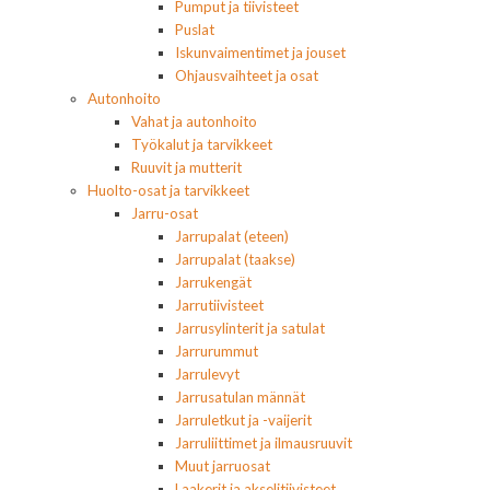
Pumput ja tiivisteet
Puslat
Iskunvaimentimet ja jouset
Ohjausvaihteet ja osat
Autonhoito
Vahat ja autonhoito
Työkalut ja tarvikkeet
Ruuvit ja mutterit
Huolto-osat ja tarvikkeet
Jarru-osat
Jarrupalat (eteen)
Jarrupalat (taakse)
Jarrukengät
Jarrutiivisteet
Jarrusylinterit ja satulat
Jarrurummut
Jarrulevyt
Jarrusatulan männät
Jarruletkut ja -vaijerit
Jarruliittimet ja ilmausruuvit
Muut jarruosat
Laakerit ja akselitiivisteet