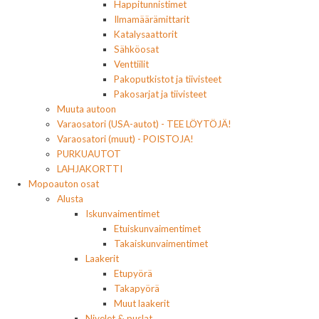
Happitunnistimet
Ilmamäärämittarit
Katalysaattorit
Sähköosat
Venttiilit
Pakoputkistot ja tiivisteet
Pakosarjat ja tiivisteet
Muuta autoon
Varaosatori (USA-autot) - TEE LÖYTÖJÄ!
Varaosatori (muut) - POISTOJA!
PURKUAUTOT
LAHJAKORTTI
Mopoauton osat
Alusta
Iskunvaimentimet
Etuiskunvaimentimet
Takaiskunvaimentimet
Laakerit
Etupyörä
Takapyörä
Muut laakerit
Nivelet & puslat