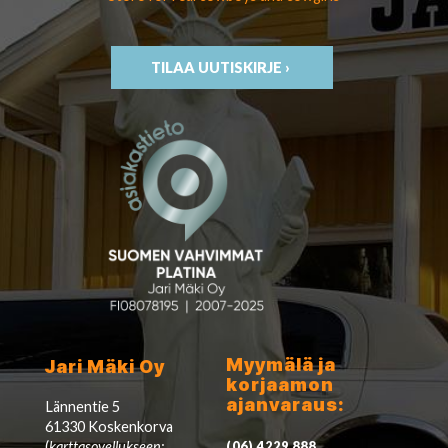
TILAA UUTISKIRJE ›
Myymälä ja
Jari Mäki Oy
korjaamon
ajanvaraus:
Lännentie 5
61330 Koskenkorva
(
karttasovellukseen:
(06) 4229 888