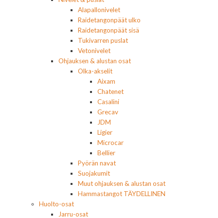
Alapallonivelet
Raidetangonpäät ulko
Raidetangonpäät sisä
Tukivarren puslat
Vetonivelet
Ohjauksen & alustan osat
Olka-akselit
Aixam
Chatenet
Casalini
Grecav
JDM
Ligier
Microcar
Bellier
Pyörän navat
Suojakumit
Muut ohjauksen & alustan osat
Hammastangot TÄYDELLINEN
Huolto-osat
Jarru-osat