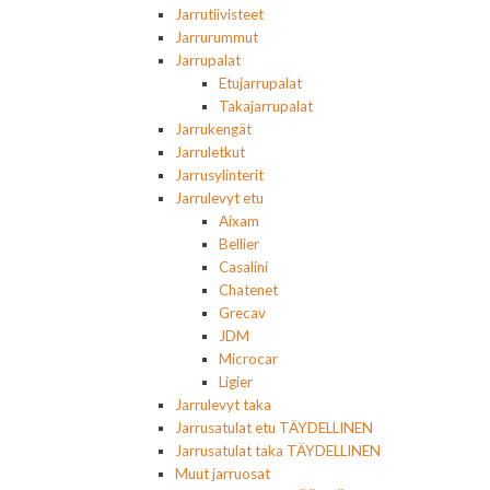
Jarrutiivisteet
Jarrurummut
Jarrupalat
Etujarrupalat
Takajarrupalat
Jarrukengät
Jarruletkut
Jarrusylinterit
Jarrulevyt etu
Aixam
Bellier
Casalini
Chatenet
Grecav
JDM
Microcar
Ligier
Jarrulevyt taka
Jarrusatulat etu TÄYDELLINEN
Jarrusatulat taka TÄYDELLINEN
Muut jarruosat