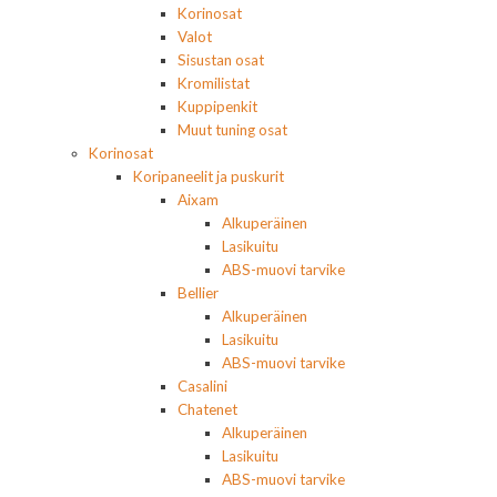
Korinosat
Valot
Sisustan osat
Kromilistat
Kuppipenkit
Muut tuning osat
Korinosat
Koripaneelit ja puskurit
Aixam
Alkuperäinen
Lasikuitu
ABS-muovi tarvike
Bellier
Alkuperäinen
Lasikuitu
ABS-muovi tarvike
Casalini
Chatenet
Alkuperäinen
Lasikuitu
ABS-muovi tarvike