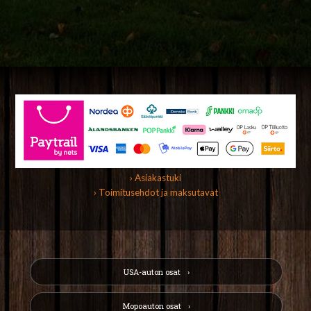
› Asiakastuki
› Toimitusehdot ja maksutavat
USA-auton osat
Mopoauton osat