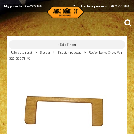
Myymälä
06 4229 888
Huoltokorjaamo
0400 654 888
‹ Edellinen
»
»
»
USA-auton osat
Sisusta
Sisustan puuosat
Radion kehys Chevy Van
G20, G30 78-96