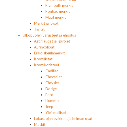
Plymouth merkit
Pontiac merkit
Muut merkit
Merkit ja logot
Tarrat
Ulkopuolen varusteet ja ehostus
Astinlaudat ja -putket
Aurinkolipat
Erikoiskeulamerkit
Kromilistat
Kromikoristeet
Cadillac
Chevrolet
Chrysler
Dodge
Ford
Hummer
Jeep
Yleismalliset
Lokasuojanlevikkeet ja helman osat
Maskit