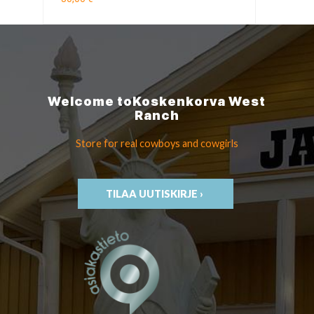
Welcome to
Koskenkorva
West
Ranch
Store for real cowboys
and cowgirls
TILAA UUTISKIRJE ›