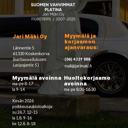
Myymälä ja
Jari Mäki Oy
korjaamon
ajanvaraus:
Lännentie 5
61330 Koskenkorva
(
karttasovellukseen:
(06) 4229 888
Lasipajantie 5
)
mail@jarimaki.fi
Myymälä avoinna
Huoltokorjaamo
avoinna
ma-pe 8-17
la 9-14
ma-pe 8.00-16.30
Kesän 2026
poikkeusaukioloaikoja:
su 26.7. 12-15
la 1.8. 9-16
ke 12.8. 8-18