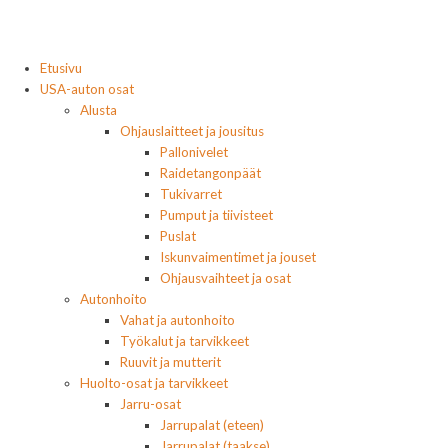
Etusivu
USA-auton osat
Alusta
Ohjauslaitteet ja jousitus
Pallonivelet
Raidetangonpäät
Tukivarret
Pumput ja tiivisteet
Puslat
Iskunvaimentimet ja jouset
Ohjausvaihteet ja osat
Autonhoito
Vahat ja autonhoito
Työkalut ja tarvikkeet
Ruuvit ja mutterit
Huolto-osat ja tarvikkeet
Jarru-osat
Jarrupalat (eteen)
Jarrupalat (taakse)