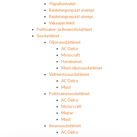
Yläpallonivelet
Raidetangonpäät sisempi
Raidetangonpäät ulompi
Vakaajan linkit
Polttoaine- ja ilmanottolaitteet
Suodattimet
Öljynsuodattimet
AC Delco
Motocraft
Harvinaiset
Muut öljynsuodattimet
Vaihteistosuodattimet
AC Delco
Muut
Polttoainesuodattimet
AC Delco
Motorcraft
Mopar
Muut
Ilmansuodattimet
AC Delco