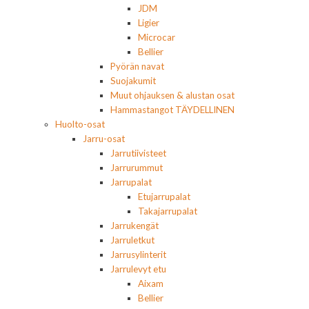
JDM
Ligier
Microcar
Bellier
Pyörän navat
Suojakumit
Muut ohjauksen & alustan osat
Hammastangot TÄYDELLINEN
Huolto-osat
Jarru-osat
Jarrutiivisteet
Jarrurummut
Jarrupalat
Etujarrupalat
Takajarrupalat
Jarrukengät
Jarruletkut
Jarrusylinterit
Jarrulevyt etu
Aixam
Bellier