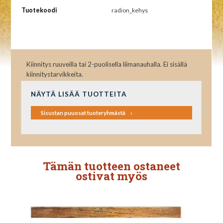
Tuotekoodi
radion_kehys
Kiinnitys ruuveilla tai 2-puolisella liimanauhalla. Ei sisällä
kiinnitystarvikkeita.
NÄYTÄ LISÄÄ TUOTTEITA
Sisustan puuosat tuoteryhmästä
Tämän tuotteen ostaneet
ostivat myös