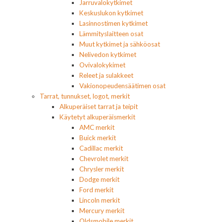
Jarruvalokytkimet
Keskuslukon kytkimet
Lasinnostimen kytkimet
Lämmityslaitteen osat
Muut kytkimet ja sähköosat
Nelivedon kytkimet
Ovivalokykimet
Releet ja sulakkeet
Vakionopeudensäätimen osat
Tarrat, tunnukset, logot, merkit
Alkuperäiset tarrat ja teipit
Käytetyt alkuperäismerkit
AMC merkit
Buick merkit
Cadillac merkit
Chevrolet merkit
Chrysler merkit
Dodge merkit
Ford merkit
Lincoln merkit
Mercury merkit
Oldsmobile merkit