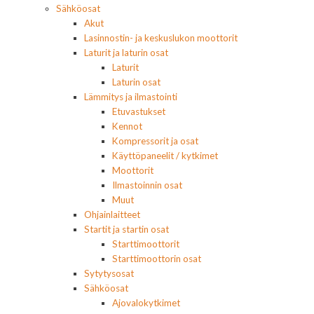
Sähköosat
Akut
Lasinnostin- ja keskuslukon moottorit
Laturit ja laturin osat
Laturit
Laturin osat
Lämmitys ja ilmastointi
Etuvastukset
Kennot
Kompressorit ja osat
Käyttöpaneelit / kytkimet
Moottorit
Ilmastoinnin osat
Muut
Ohjainlaitteet
Startit ja startin osat
Starttimoottorit
Starttimoottorin osat
Sytytysosat
Sähköosat
Ajovalokytkimet