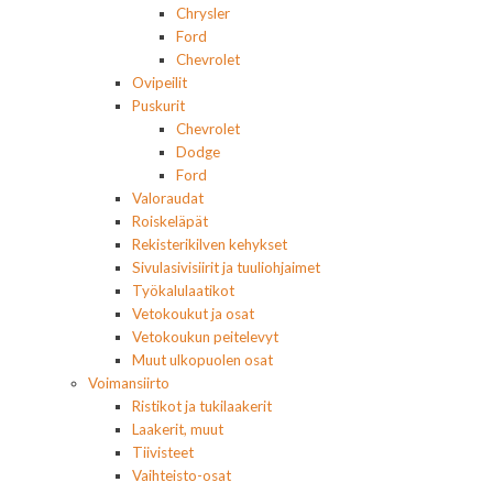
Chrysler
Ford
Chevrolet
Ovipeilit
Puskurit
Chevrolet
Dodge
Ford
Valoraudat
Roiskeläpät
Rekisterikilven kehykset
Sivulasivisiirit ja tuuliohjaimet
Työkalulaatikot
Vetokoukut ja osat
Vetokoukun peitelevyt
Muut ulkopuolen osat
Voimansiirto
Ristikot ja tukilaakerit
Laakerit, muut
Tiivisteet
Vaihteisto-osat