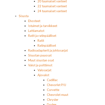
20 tuumaiset vanteet
22 tuumaiset vanteet
24 tuumaiset vanteet
Sisusta
Ehosteet
Istuimet ja tarvikkeet
Lattiamatot
Ratit ja ratinpäälliset
Ratit
Ratinpäälliset
Radioadapterit ja johtosarjat
Sisustan puuosat
Muut sisustan osat
Valot ja polttimot
Valosarjat
Ajovalot
Cadillac
Chevorlet P/U
Corvette
Chevrolet muut
Chrysler
Dodge