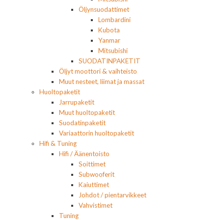
Öljynsuodattimet
Lombardini
Kubota
Yanmar
Mitsubishi
SUODATINPAKETIT
Öljyt moottori & vaihteisto
Muut nesteet, liimat ja massat
Huoltopaketit
Jarrupaketit
Muut huoltopaketit
Suodatinpaketit
Variaattorin huoltopaketit
Hifi & Tuning
Hifi / Äänentoisto
Soittimet
Subwooferit
Kaiuttimet
Johdot / pientarvikkeet
Vahvistimet
Tuning