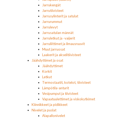
Jarrukengät
Jarrutiivisteet
Jarrusylinterit ja satulat
Jarrurummut
Jarrulevyt
Jarrusatulan männät
Jarruletkut ja -vaijerit
Jarruliittimet ja ilmausruuvit
Muut jarruosat
Laakerit ja akselitiivisteet
Jäähdyttimet ja osat
Jäähdyttimet
Korkit
Letkut
Termostaatit, kotelot, tiivisteet
Lämpötila-anturit
Vesipumput ja tiivisteet
Vapaatuulettimet ja viskokytkimet
Kiinnikkeet ja pidikkeet
Nivelet ja puslat
Alapallonivelet