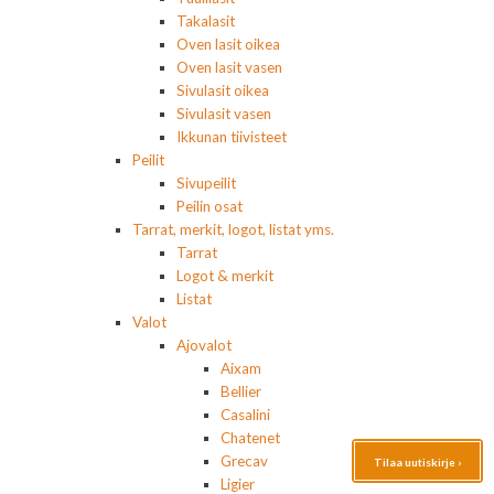
Takalasit
Oven lasit oikea
Oven lasit vasen
Sivulasit oikea
Sivulasit vasen
Ikkunan tiivisteet
Peilit
Sivupeilit
Peilin osat
Tarrat, merkit, logot, listat yms.
Tarrat
Logot & merkit
Listat
Valot
Ajovalot
Aixam
Bellier
Casalini
Chatenet
Grecav
Tilaa uutiskirje ›
Ligier