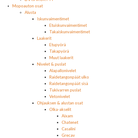
Mopoauton osat
Alusta
Iskunvaimentimet
Etuiskunvaimentimet
Takaiskunvaimentimet
Laakerit
Etupyörä
Takapyörä
Muut laakerit
Nivelet & puslat
Alapallonivelet
Raidetangonpäät ulko
Raidetangonpäät sisä
Tukivarren puslat
Vetonivelet
Ohjauksen & alustan osat
Olka-akselit
Aixam
Chatenet
Casalini
Grecav