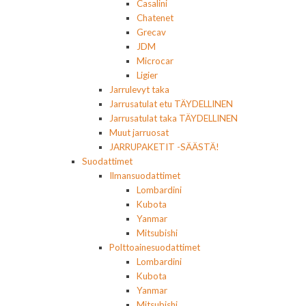
Casalini
Chatenet
Grecav
JDM
Microcar
Ligier
Jarrulevyt taka
Jarrusatulat etu TÄYDELLINEN
Jarrusatulat taka TÄYDELLINEN
Muut jarruosat
JARRUPAKETIT -SÄÄSTÄ!
Suodattimet
Ilmansuodattimet
Lombardini
Kubota
Yanmar
Mitsubishi
Polttoainesuodattimet
Lombardini
Kubota
Yanmar
Mitsubishi