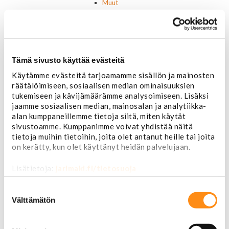
Muut
Motorcaft
Raitisilmasuodattimet
Öljyt, nesteet & maalit
Vaihteistoöljyt
Jarrunesteet
Tämä sivusto käyttää evästeitä
Moottoriöljyt
Käytämme evästeitä tarjoamamme sisällön ja mainosten
Liimat ja massat
räätälöimiseen, sosiaalisen median ominaisuuksien
Muut nesteet
tukemiseen ja kävijämäärämme analysoimiseen. Lisäksi
Maalit
jaamme sosiaalisen median, mainosalan ja analytiikka-
Kirjallisuus
alan kumppaneillemme tietoja siitä, miten käytät
Korjausoppaat
sivustoamme. Kumppanimme voivat yhdistää näitä
Omistajan käsikirjat
tietoja muihin tietoihin, joita olet antanut heille tai joita
Muu autokirjallisuus
on kerätty, kun olet käyttänyt heidän palvelujaan.
Korinosat
Starcraft levikesarja 97-03
Lisätietoja:
jarimaki.fi/tietosuoja
Mustang korinosat
Chevrolet
Suostumuksen
Van 1978-1996
valinta
Välttämätön
Van 1997-
Pick upp 1988-1999
Pick upp 2000-2007