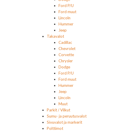
Ford P/U
Ford muut
Lincoln
Hummer
Jeep
Takavalot
Cadillac
Chevrolet
Corvette
Chrysler
Dodge
Ford P/U
Ford muut
Hummer
Jeep
Lincoln
Muut
Parkit / Vilkut
Sumu- ja peruutusvalot
Sivuvalot ja markerit
Polttimot