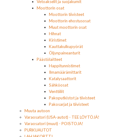
Vetoakselit ja suojakumit
Moottorin osat
Moottorin tiivisteet
Moottorin ehostusosat
Muut moottorin osat
Hihnat
Kiristimet
Kauttakulkupyörät
Öljynpaineanturit
Päästölaitteet
Happitunnistimet
Ilmamäärämittarit
Katalysaattorit
Sähköosat
Venttiilit
Pakoputkistot ja tiivisteet
Pakosarjat ja tiivisteet
Muuta autoon
Varaosatori (USA-autot) - TEE LÖYTÖJÄ!
Varaosatori (muut) - POISTOJA!
PURKUAUTOT
LAHJAKORTTI