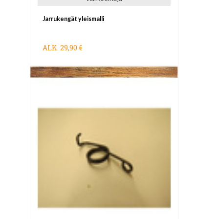
Jarrukengät yleismalli
ALK.
29,90 €