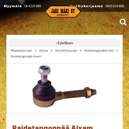
Myymälä
06 4229 888
Huoltokorjaamo
0400 654 888
‹ Edellinen
»
»
»
»
Mopoauton osat
Alusta
Nivelet & puslat
Raidetangonpäät ulko
Raidetangonpää Aixam
Raidetangonpää Aixam