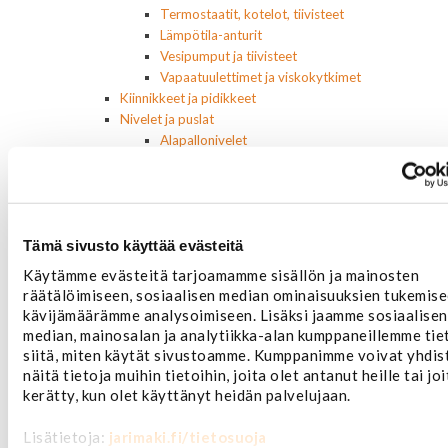
Termostaatit, kotelot, tiivisteet
Lämpötila-anturit
Vesipumput ja tiivisteet
Vapaatuulettimet ja viskokytkimet
Kiinnikkeet ja pidikkeet
Nivelet ja puslat
Alapallonivelet
Yläpallonivelet
Raidetangonpäät sisempi
Raidetangonpäät ulompi
Vakaajan linkit
Tämä sivusto käyttää evästeitä
Polttoaine- ja ilmanottolaitteet
Suodattimet
Käytämme evästeitä tarjoamamme sisällön ja mainosten
Öljynsuodattimet
räätälöimiseen, sosiaalisen median ominaisuuksien tukemise
AC Delco
kävijämäärämme analysoimiseen. Lisäksi jaamme sosiaalisen
Motocraft
median, mainosalan ja analytiikka-alan kumppaneillemme tie
Harvinaiset
siitä, miten käytät sivustoamme. Kumppanimme voivat yhdis
Muut öljynsuodattimet
näitä tietoja muihin tietoihin, joita olet antanut heille tai jo
Vaihteistosuodattimet
kerätty, kun olet käyttänyt heidän palvelujaan.
AC Delco
Muut
Lisätietoja:
jarimaki.fi/tietosuoja