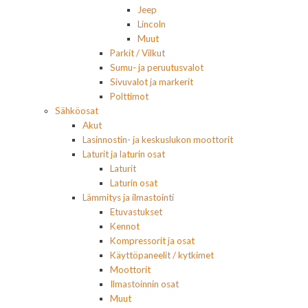
Jeep
Lincoln
Muut
Parkit / Vilkut
Sumu- ja peruutusvalot
Sivuvalot ja markerit
Polttimot
Sähköosat
Akut
Lasinnostin- ja keskuslukon moottorit
Laturit ja laturin osat
Laturit
Laturin osat
Lämmitys ja ilmastointi
Etuvastukset
Kennot
Kompressorit ja osat
Käyttöpaneelit / kytkimet
Moottorit
Ilmastoinnin osat
Muut