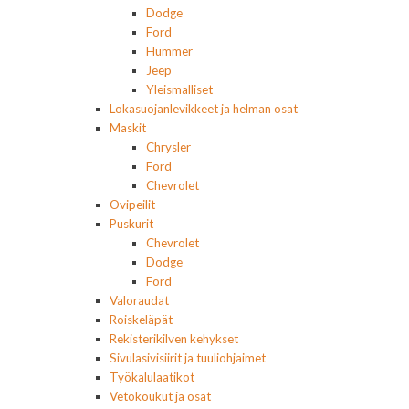
Dodge
Ford
Hummer
Jeep
Yleismalliset
Lokasuojanlevikkeet ja helman osat
Maskit
Chrysler
Ford
Chevrolet
Ovipeilit
Puskurit
Chevrolet
Dodge
Ford
Valoraudat
Roiskeläpät
Rekisterikilven kehykset
Sivulasivisiirit ja tuuliohjaimet
Työkalulaatikot
Vetokoukut ja osat