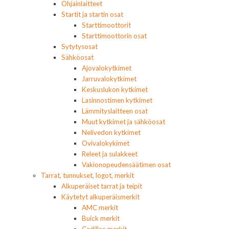
Ohjainlaitteet
Startit ja startin osat
Starttimoottorit
Starttimoottorin osat
Sytytysosat
Sähköosat
Ajovalokytkimet
Jarruvalokytkimet
Keskuslukon kytkimet
Lasinnostimen kytkimet
Lämmityslaitteen osat
Muut kytkimet ja sähköosat
Nelivedon kytkimet
Ovivalokykimet
Releet ja sulakkeet
Vakionopeudensäätimen osat
Tarrat, tunnukset, logot, merkit
Alkuperäiset tarrat ja teipit
Käytetyt alkuperäismerkit
AMC merkit
Buick merkit