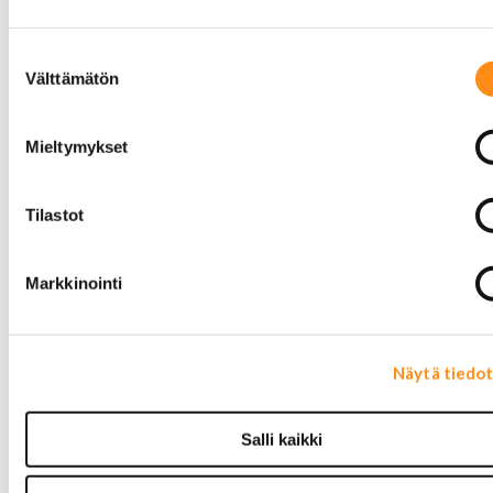
Polttoainesuodattimet
AC Delco
Suostumuksen
Motorcraft
valinta
Mopar
Välttämätön
Muut
Ilmansuodattimet
Mieltymykset
AC Delco
Muut
Motorcaft
Tilastot
Raitisilmasuodattimet
Öljyt, nesteet & maalit
Vaihteistoöljyt
Markkinointi
Jarrunesteet
Moottoriöljyt
Liimat ja massat
Muut nesteet
Näytä tiedo
Maalit
Kirjallisuus
Korjausoppaat
Salli kaikki
Omistajan käsikirjat
Muu autokirjallisuus