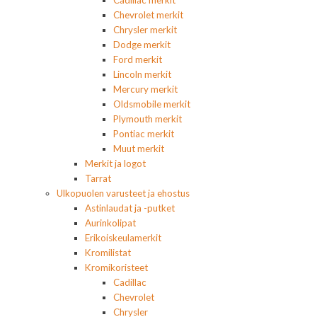
Cadillac merkit
Chevrolet merkit
Chrysler merkit
Dodge merkit
Ford merkit
Lincoln merkit
Mercury merkit
Oldsmobile merkit
Plymouth merkit
Pontiac merkit
Muut merkit
Merkit ja logot
Tarrat
Ulkopuolen varusteet ja ehostus
Astinlaudat ja -putket
Aurinkolipat
Erikoiskeulamerkit
Kromilistat
Kromikoristeet
Cadillac
Chevrolet
Chrysler