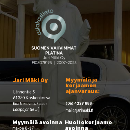
Myymälä ja
Jari Mäki Oy
korjaamon
ajanvaraus:
Lännentie 5
61330 Koskenkorva
(
karttasovellukseen:
(06) 4229 888
Lasipajantie 5
)
mail@jarimaki.fi
Myymälä avoinna
Huoltokorjaamo
avoinna
ma-pe 8-17