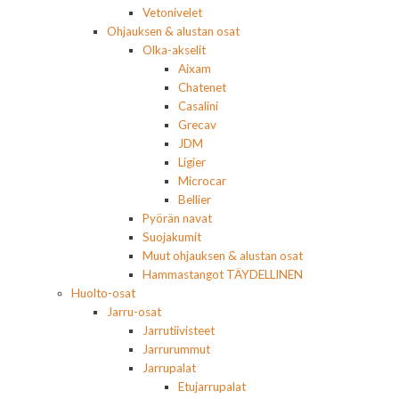
Vetonivelet
Ohjauksen & alustan osat
Olka-akselit
Aixam
Chatenet
Casalini
Grecav
JDM
Ligier
Microcar
Bellier
Pyörän navat
Suojakumit
Muut ohjauksen & alustan osat
Hammastangot TÄYDELLINEN
Huolto-osat
Jarru-osat
Jarrutiivisteet
Jarrurummut
Jarrupalat
Etujarrupalat