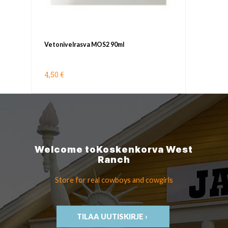
Vetonivelrasva MOS2 90ml
4,50 €
Welcome to
Koskenkorva
West
Ranch
Store for real cowboys
and cowgirls
TILAA UUTISKIRJE ›