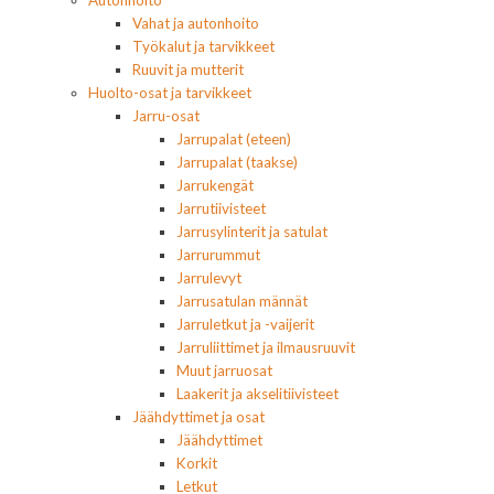
Autonhoito
Vahat ja autonhoito
Työkalut ja tarvikkeet
Ruuvit ja mutterit
Huolto-osat ja tarvikkeet
Jarru-osat
Jarrupalat (eteen)
Jarrupalat (taakse)
Jarrukengät
Jarrutiivisteet
Jarrusylinterit ja satulat
Jarrurummut
Jarrulevyt
Jarrusatulan männät
Jarruletkut ja -vaijerit
Jarruliittimet ja ilmausruuvit
Muut jarruosat
Laakerit ja akselitiivisteet
Jäähdyttimet ja osat
Jäähdyttimet
Korkit
Letkut