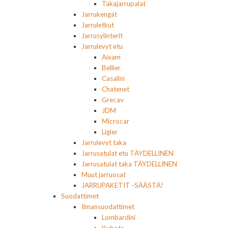
Takajarrupalat
Jarrukengät
Jarruletkut
Jarrusylinterit
Jarrulevyt etu
Aixam
Bellier
Casalini
Chatenet
Grecav
JDM
Microcar
Ligier
Jarrulevyt taka
Jarrusatulat etu TÄYDELLINEN
Jarrusatulat taka TÄYDELLINEN
Muut jarruosat
JARRUPAKETIT -SÄÄSTÄ!
Suodattimet
Ilmansuodattimet
Lombardini