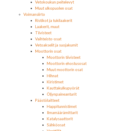
Vetokoukun peitelevyt
Muut ulkopuolen osat
Voimansiirto
Ristikot ja tukilaakerit
Laakerit, muut
Tiivisteet
Vaihteisto-osat
Vetoakselit ja suojakumit
Moottorin osat
Moottorin tiivisteet
Moottorin ehostusosat
Muut moottorin osat
Hihnat
Kiristimet
Kauttakulkupyörät
Öljynpaineanturit
Päästölaitteet
Happitunnistimet
Ilmamäärämittarit
Katalysaattorit
Sähköosat