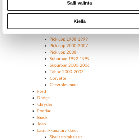
Korinosat
Salli valinta
Starcraft levikesarja 97-03
Mustang korinosat
Chevrolet
Kiellä
Van 1978-1996
Van 1997-
Pick upp 1988-1999
Pick upp 2000-2007
Pick upp 2008-
Suburban 1992-1999
Suburban 2000-2006
Tahoe 2000-2007
Corvette
Chevrolet muut
Ford
Dodge
Chrysler
Pontiac
Buick
Jeep
Lasit, ikkunatarvikkeet
Sivulasit/takalasit