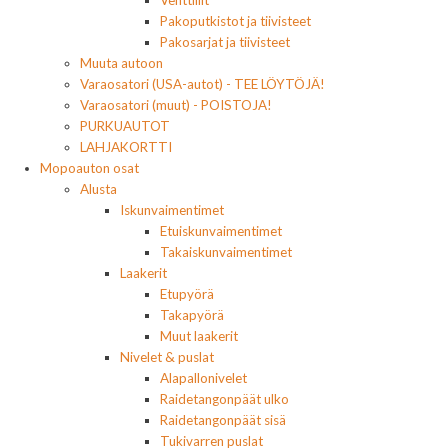
Venttiilit
Pakoputkistot ja tiivisteet
Pakosarjat ja tiivisteet
Muuta autoon
Varaosatori (USA-autot) - TEE LÖYTÖJÄ!
Varaosatori (muut) - POISTOJA!
PURKUAUTOT
LAHJAKORTTI
Mopoauton osat
Alusta
Iskunvaimentimet
Etuiskunvaimentimet
Takaiskunvaimentimet
Laakerit
Etupyörä
Takapyörä
Muut laakerit
Nivelet & puslat
Alapallonivelet
Raidetangonpäät ulko
Raidetangonpäät sisä
Tukivarren puslat