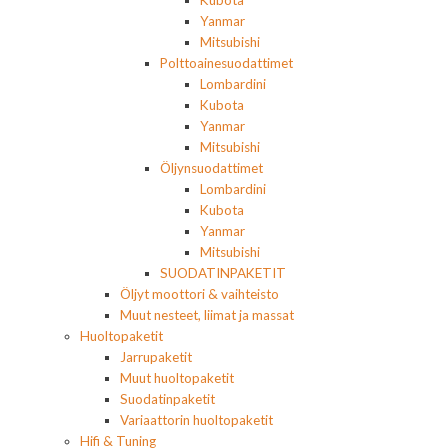
Kubota
Yanmar
Mitsubishi
Polttoainesuodattimet
Lombardini
Kubota
Yanmar
Mitsubishi
Öljynsuodattimet
Lombardini
Kubota
Yanmar
Mitsubishi
SUODATINPAKETIT
Öljyt moottori & vaihteisto
Muut nesteet, liimat ja massat
Huoltopaketit
Jarrupaketit
Muut huoltopaketit
Suodatinpaketit
Variaattorin huoltopaketit
Hifi & Tuning