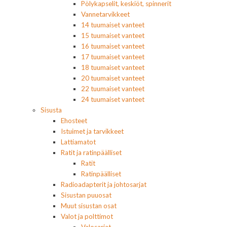
Pölykapselit, keskiöt, spinnerit
Vannetarvikkeet
14 tuumaiset vanteet
15 tuumaiset vanteet
16 tuumaiset vanteet
17 tuumaiset vanteet
18 tuumaiset vanteet
20 tuumaiset vanteet
22 tuumaiset vanteet
24 tuumaiset vanteet
Sisusta
Ehosteet
Istuimet ja tarvikkeet
Lattiamatot
Ratit ja ratinpäälliset
Ratit
Ratinpäälliset
Radioadapterit ja johtosarjat
Sisustan puuosat
Muut sisustan osat
Valot ja polttimot