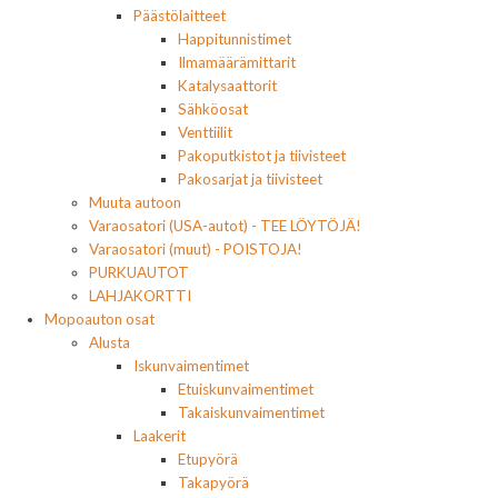
Päästölaitteet
Happitunnistimet
Ilmamäärämittarit
Katalysaattorit
Sähköosat
Venttiilit
Pakoputkistot ja tiivisteet
Pakosarjat ja tiivisteet
Muuta autoon
Varaosatori (USA-autot) - TEE LÖYTÖJÄ!
Varaosatori (muut) - POISTOJA!
PURKUAUTOT
LAHJAKORTTI
Mopoauton osat
Alusta
Iskunvaimentimet
Etuiskunvaimentimet
Takaiskunvaimentimet
Laakerit
Etupyörä
Takapyörä