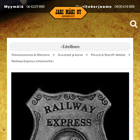
Myymälä
06 4229 888
Huoltokorjaamo
0400 654 888
‹ Edellinen
»
»
»
Pukeutuminen & Western
Asusteet ja korut
Pinssit & Sheriff-tähdet
Railway Express virkamerkki