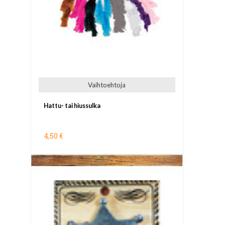
Vaihtoehtoja
Hattu- tai hiussulka
4,50 €