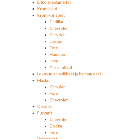
Erikoiskeulamerkit
Kromilistat
Kromikoristeet
Cadillac
Chevrolet
Chrysler
Dodge
Ford
Hummer
Jeep
Yleismalliset
Lokasuojanlevikkeet ja helman osat
Maskit
Chrysler
Ford
Chevrolet
Ovipeilit
Puskurit
Chevrolet
Dodge
Ford