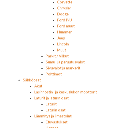
Corvette
Chrysler
Dodge
Ford P/U
Ford muut
Hummer
Jeep
Lincoln
Muut
Parkit / Vilkut
Sumu- ja peruutusvalot
Sivuvalot ja markerit
Polttimot
Sähköosat
Akut
Lasinnostin- ja keskuslukon moottorit
Laturit ja laturin osat
Laturit
Laturin osat
Lämmitys ja ilmastointi
Etuvastukset