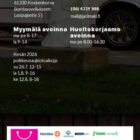
61330 Koskenkorva
(
karttasovellukseen:
(06) 4229 888
Lasipajantie 5
)
mail@jarimaki.fi
Myymälä avoinna
Huoltokorjaamo
avoinna
ma-pe 8-17
la 9-14
ma-pe 8.00-16.30
Kesän 2026
poikkeusaukioloaikoja:
su 26.7. 12-15
la 1.8. 9-16
ke 12.8. 8-18