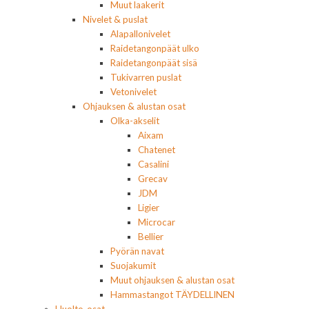
Muut laakerit
Nivelet & puslat
Alapallonivelet
Raidetangonpäät ulko
Raidetangonpäät sisä
Tukivarren puslat
Vetonivelet
Ohjauksen & alustan osat
Olka-akselit
Aixam
Chatenet
Casalini
Grecav
JDM
Ligier
Microcar
Bellier
Pyörän navat
Suojakumit
Muut ohjauksen & alustan osat
Hammastangot TÄYDELLINEN