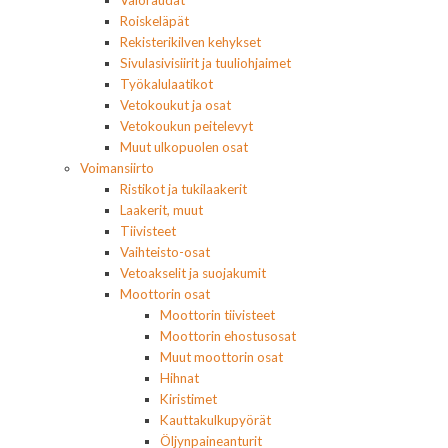
Valoraudat
Roiskeläpät
Rekisterikilven kehykset
Sivulasivisiirit ja tuuliohjaimet
Työkalulaatikot
Vetokoukut ja osat
Vetokoukun peitelevyt
Muut ulkopuolen osat
Voimansiirto
Ristikot ja tukilaakerit
Laakerit, muut
Tiivisteet
Vaihteisto-osat
Vetoakselit ja suojakumit
Moottorin osat
Moottorin tiivisteet
Moottorin ehostusosat
Muut moottorin osat
Hihnat
Kiristimet
Kauttakulkupyörät
Öljynpaineanturit