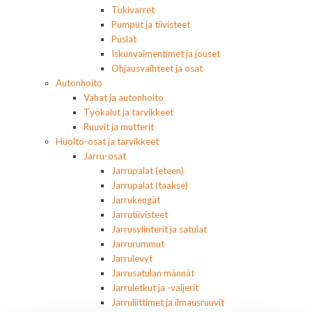
Tukivarret
Pumput ja tiivisteet
Puslat
Iskunvaimentimet ja jouset
Ohjausvaihteet ja osat
Autonhoito
Vahat ja autonhoito
Työkalut ja tarvikkeet
Ruuvit ja mutterit
Huolto-osat ja tarvikkeet
Jarru-osat
Jarrupalat (eteen)
Jarrupalat (taakse)
Jarrukengät
Jarrutiivisteet
Jarrusylinterit ja satulat
Jarrurummut
Jarrulevyt
Jarrusatulan männät
Jarruletkut ja -vaijerit
Jarruliittimet ja ilmausruuvit