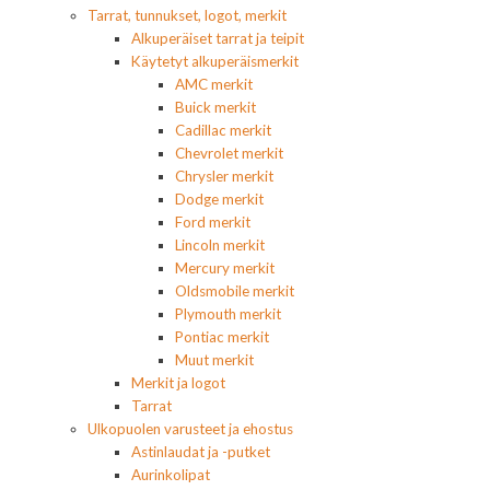
Tarrat, tunnukset, logot, merkit
Alkuperäiset tarrat ja teipit
Käytetyt alkuperäismerkit
AMC merkit
Buick merkit
Cadillac merkit
Chevrolet merkit
Chrysler merkit
Dodge merkit
Ford merkit
Lincoln merkit
Mercury merkit
Oldsmobile merkit
Plymouth merkit
Pontiac merkit
Muut merkit
Merkit ja logot
Tarrat
Ulkopuolen varusteet ja ehostus
Astinlaudat ja -putket
Aurinkolipat