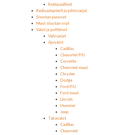
Ratinpäälliset
Radioadapterit ja johtosarjat
Sisustan puuosat
Muut sisustan osat
Valot ja polttimot
Valosarjat
Ajovalot
Cadillac
Chevorlet P/U
Corvette
Chevrolet muut
Chrysler
Dodge
Ford P/U
Ford muut
Lincoln
Hummer
Jeep
Takavalot
Cadillac
Chevrolet