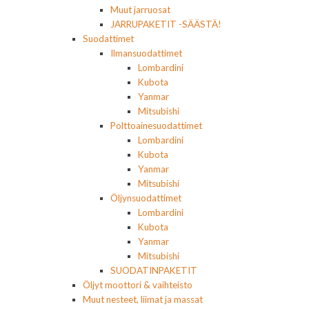
Muut jarruosat
JARRUPAKETIT -SÄÄSTÄ!
Suodattimet
Ilmansuodattimet
Lombardini
Kubota
Yanmar
Mitsubishi
Polttoainesuodattimet
Lombardini
Kubota
Yanmar
Mitsubishi
Öljynsuodattimet
Lombardini
Kubota
Yanmar
Mitsubishi
SUODATINPAKETIT
Öljyt moottori & vaihteisto
Muut nesteet, liimat ja massat