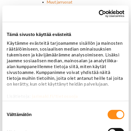
Muut jarruosat
Laakerit ja akselitiivisteet
Jäähdyttimet ja osat
Jäähdyttimet
Korkit
Letkut
Tämä sivusto käyttää evästeitä
Termostaatit, kotelot, tiivisteet
Käytämme evästeitä tarjoamamme sisällön ja mainosten
Lämpötila-anturit
räätälöimiseen, sosiaalisen median ominaisuuksien
Vesipumput ja tiivisteet
tukemiseen ja kävijämäärämme analysoimiseen. Lisäksi
Vapaatuulettimet ja viskokytkimet
jaamme sosiaalisen median, mainosalan ja analytiikka-
Kiinnikkeet ja pidikkeet
alan kumppaneillemme tietoja siitä, miten käytät
Nivelet ja puslat
sivustoamme. Kumppanimme voivat yhdistää näitä
Alapallonivelet
tietoja muihin tietoihin, joita olet antanut heille tai joita
Yläpallonivelet
on kerätty, kun olet käyttänyt heidän palvelujaan.
Raidetangonpäät sisempi
Raidetangonpäät ulompi
Lisätietoja:
jarimaki.fi/tietosuoja
Vakaajan linkit
Polttoaine- ja ilmanottolaitteet
Suostumuksen
Suodattimet
valinta
Välttämätön
Öljynsuodattimet
AC Delco