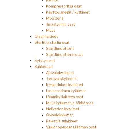
Kennot
Kompressorit ja osat
Käyttöpaneelit / kytkimet
Moottorit
Ilmastoinnin osat
Muut
Ohjainlaitteet
Startit ja startin osat
Starttimoottorit
Starttimoottorin osat
Sytytysosat
Sähköosat
Ajovalokytkimet
Jarruvalokytkimet
Keskuslukon kytkimet
Lasinnostimen kytkimet
Lämmityslaitteen osat
Muut kytkimet ja sähköosat
Nelivedon kytkimet
Ovivalokykimet
Releet ja sulakkeet
Vakionopeudensäätimen osat