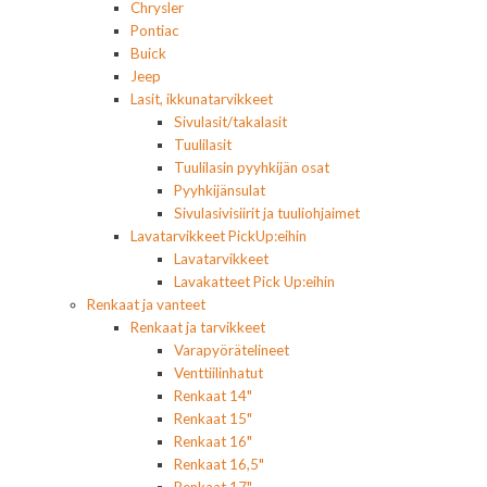
Chrysler
Pontiac
Buick
Jeep
Lasit, ikkunatarvikkeet
Sivulasit/takalasit
Tuulilasit
Tuulilasin pyyhkijän osat
Pyyhkijänsulat
Sivulasivisiirit ja tuuliohjaimet
Lavatarvikkeet PickUp:eihin
Lavatarvikkeet
Lavakatteet Pick Up:eihin
Renkaat ja vanteet
Renkaat ja tarvikkeet
Varapyörätelineet
Venttiilinhatut
Renkaat 14"
Renkaat 15"
Renkaat 16"
Renkaat 16,5"