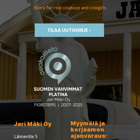
Store for real cowboys
and cowgirls
TILAA UUTISKIRJE ›
Myymälä ja
Jari Mäki Oy
korjaamon
ajanvaraus:
Lännentie 5