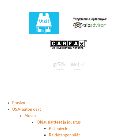
Etusivu
USA-auton osat
Alusta
Ohjauslaitteet ja jousitus
Pallonivelet
Raidetangonpäät