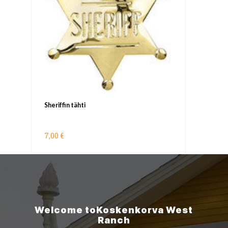
Sheriffin tähti
7,00 €
Welcome to
Koskenkorva
West
Ranch