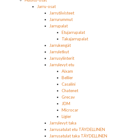
Huolto-osat
Jarru-osat
Jarrutiivisteet
Jarrurummut
Jarrupalat
Etujarrupalat
Takajarrupalat
Jarrukengät
Jarruletkut
Jarrusylinterit
Jarrulevyt etu
Aixam
Bellier
Casalini
Chatenet
Grecav
JDM
Microcar
Ligier
Jarrulevyt taka
Jarrusatulat etu TÄYDELLINEN
Jarrusatulat taka TÄYDELLINEN