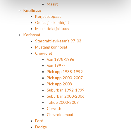
Maalit
Kirjallisuus
Korjausoppaat
Omistajan käsikirjat
Muu autokirjallisuus
Korinosat
Starcraft levikesarja 97-03
Mustang korinosat
Chevrolet
Van 1978-1996
Van 1997-
Pick upp 1988-1999
Pick upp 2000-2007
Pick upp 2008-
Suburban 1992-1999
Suburban 2000-2006
Tahoe 2000-2007
Corvette
Chevrolet muut
Ford
Dodge