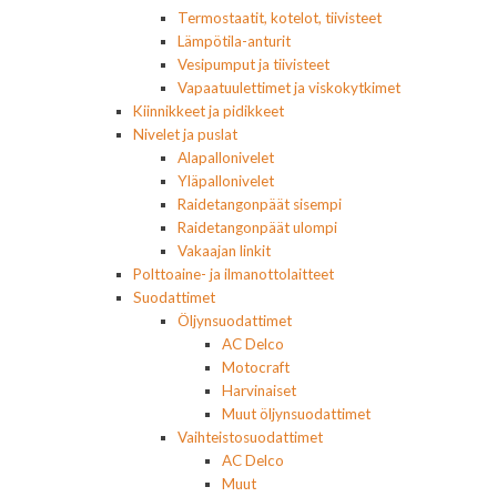
Termostaatit, kotelot, tiivisteet
Lämpötila-anturit
Vesipumput ja tiivisteet
Vapaatuulettimet ja viskokytkimet
Kiinnikkeet ja pidikkeet
Nivelet ja puslat
Alapallonivelet
Yläpallonivelet
Raidetangonpäät sisempi
Raidetangonpäät ulompi
Vakaajan linkit
Polttoaine- ja ilmanottolaitteet
Suodattimet
Öljynsuodattimet
AC Delco
Motocraft
Harvinaiset
Muut öljynsuodattimet
Vaihteistosuodattimet
AC Delco
Muut