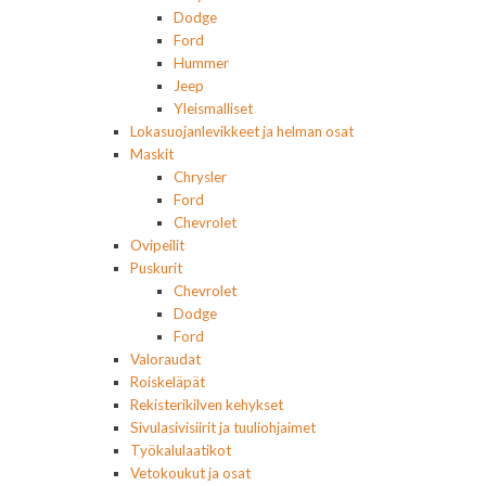
Dodge
Ford
Hummer
Jeep
Yleismalliset
Lokasuojanlevikkeet ja helman osat
Maskit
Chrysler
Ford
Chevrolet
Ovipeilit
Puskurit
Chevrolet
Dodge
Ford
Valoraudat
Roiskeläpät
Rekisterikilven kehykset
Sivulasivisiirit ja tuuliohjaimet
Työkalulaatikot
Vetokoukut ja osat