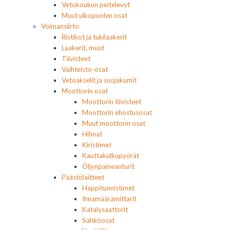
Vetokoukun peitelevyt
Muut ulkopuolen osat
Voimansiirto
Ristikot ja tukilaakerit
Laakerit, muut
Tiivisteet
Vaihteisto-osat
Vetoakselit ja suojakumit
Moottorin osat
Moottorin tiivisteet
Moottorin ehostusosat
Muut moottorin osat
Hihnat
Kiristimet
Kauttakulkupyörät
Öljynpaineanturit
Päästölaitteet
Happitunnistimet
Ilmamäärämittarit
Katalysaattorit
Sähköosat