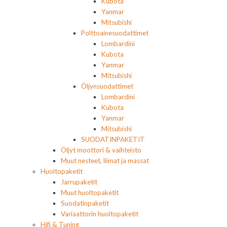
Kubota
Yanmar
Mitsubishi
Polttoainesuodattimet
Lombardini
Kubota
Yanmar
Mitsubishi
Öljynsuodattimet
Lombardini
Kubota
Yanmar
Mitsubishi
SUODATINPAKETIT
Öljyt moottori & vaihteisto
Muut nesteet, liimat ja massat
Huoltopaketit
Jarrupaketit
Muut huoltopaketit
Suodatinpaketit
Variaattorin huoltopaketit
Hifi & Tuning