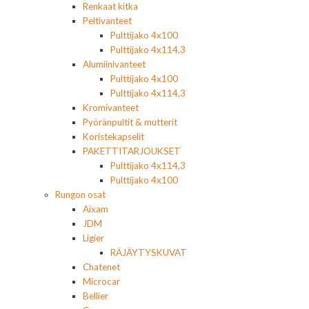
Renkaat kitka
Peltivanteet
Pulttijako 4x100
Pulttijako 4x114,3
Alumiinivanteet
Pulttijako 4x100
Pulttijako 4x114,3
Kromivanteet
Pyöränpultit & mutterit
Koristekapselit
PAKETTITARJOUKSET
Pulttijako 4x114,3
Pulttijako 4x100
Rungon osat
Aixam
JDM
Ligier
RÄJÄYTYSKUVAT
Chatenet
Microcar
Bellier