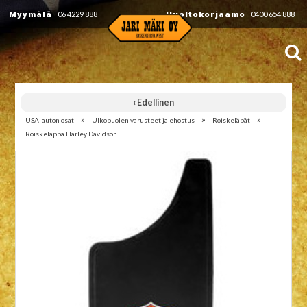
Myymälä
06 4229 888
Huoltokorjaamo
0400 654 888
‹ Edellinen
»
»
»
USA-auton osat
Ulkopuolen varusteet ja ehostus
Roiskeläpät
Roiskeläppä Harley Davidson