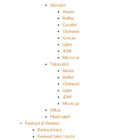
Ajovalot
Aixam
Bellier
Casalini
Chatenet
Grecav
Ligier
JDM
Microcar
Takavalot
Aixam
Bellier
Chatenet
Ligier
JDM
Microcar
Vilkut
Muut valot
Renkaat & Vanteet
Renkaat kesä
Renkaat talvi / nasta