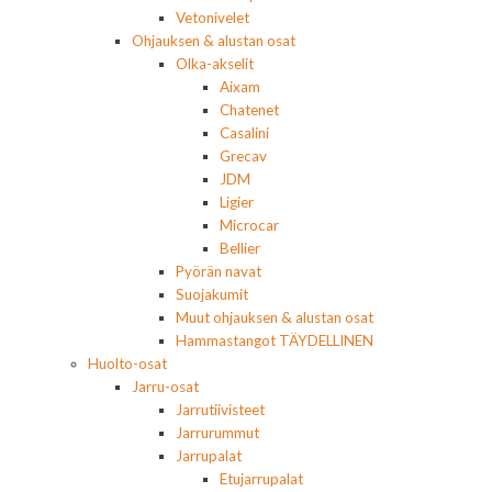
Vetonivelet
Ohjauksen & alustan osat
Olka-akselit
Aixam
Chatenet
Casalini
Grecav
JDM
Ligier
Microcar
Bellier
Pyörän navat
Suojakumit
Muut ohjauksen & alustan osat
Hammastangot TÄYDELLINEN
Huolto-osat
Jarru-osat
Jarrutiivisteet
Jarrurummut
Jarrupalat
Etujarrupalat