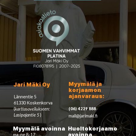
Myymälä ja
Jari Mäki Oy
korjaamon
ajanvaraus:
Lännentie 5
61330 Koskenkorva
(
karttasovellukseen:
(06) 4229 888
Lasipajantie 5
)
mail@jarimaki.fi
Myymälä avoinna
Huoltokorjaamo
avoinna
ma-pe 8-17