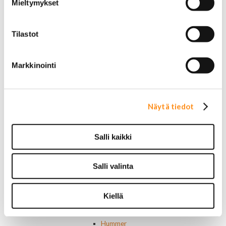
Valosarjat
Mieltymykset
Ajovalot
Cadillac
Chevorlet P/U
Tilastot
Corvette
Chevrolet muut
Chrysler
Markkinointi
Dodge
Ford P/U
Ford muut
Näytä tiedot
Lincoln
Hummer
Jeep
Salli kaikki
Takavalot
Cadillac
Chevrolet
Salli valinta
Corvette
Chrysler
Dodge
Kiellä
Ford P/U
Ford muut
Hummer