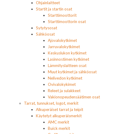
Ohjainlaitteet
Startit ja startin osat
Starttimoottorit
Starttimoottorin osat
Sytytysosat
Sähköosat
Ajovalokytkimet
Jarruvalokytkimet
Keskuslukon kytkimet
Lasinnostimen kytkimet
Lämmityslaitteen osat
Muut kytkimet ja sähköosat
Nelivedon kytkimet
Ovivalokykimet
Releet ja sulakkeet
Vakionopeudensäätimen osat
Tarrat, tunnukset, logot, merkit
Alkuperäiset tarrat ja teipit
Käytetyt alkuperäismerkit
AMC merkit
Buick merkit