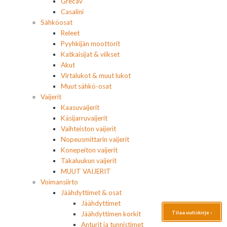
Grecav
Casalini
Sähköosat
Releet
Pyyhkijän moottorit
Katkaisijat & viikset
Akut
Virtalukot & muut lukot
Muut sähkö-osat
Vaijerit
Kaasuvaijerit
Käsijarruvaijerit
Vaihteiston vaijerit
Nopeusmittarin vaijerit
Konepeiton vaijerit
Takaluukun vaijerit
MUUT VAIJERIT
Voimansiirto
Jäähdyttimet & osat
Jäähdyttimet
Tilaa uutiskirje ›
Jäähdyttimen korkit
Anturit ja tunnistimet