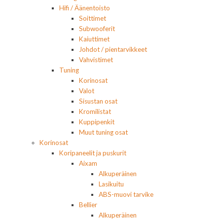
Hifi / Äänentoisto
Soittimet
Subwooferit
Kaiuttimet
Johdot / pientarvikkeet
Vahvistimet
Tuning
Korinosat
Valot
Sisustan osat
Kromilistat
Kuppipenkit
Muut tuning osat
Korinosat
Koripaneelit ja puskurit
Aixam
Alkuperäinen
Lasikuitu
ABS-muovi tarvike
Bellier
Alkuperäinen