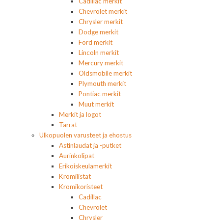
Cadillac merkit
Chevrolet merkit
Chrysler merkit
Dodge merkit
Ford merkit
Lincoln merkit
Mercury merkit
Oldsmobile merkit
Plymouth merkit
Pontiac merkit
Muut merkit
Merkit ja logot
Tarrat
Ulkopuolen varusteet ja ehostus
Astinlaudat ja -putket
Aurinkolipat
Erikoiskeulamerkit
Kromilistat
Kromikoristeet
Cadillac
Chevrolet
Chrysler