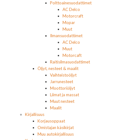
Polttoainesuodattimet
AC Delco
Motorcraft
Mopar
Muut
Ilmansuodattimet
AC Delco
Muut
Motorcaft
Raitisilmasuodattimet
Öljyt, nesteet & maalit
Vaihteistoöljyt
Jarrunesteet
Moottoriöljyt
Liimat ja massat
Muut nesteet
Maalit
Kirjallisuus
Korjausoppaat
Omistajan käsikirjat
Muu autokirjallisuus