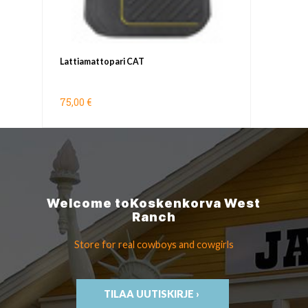
Lattiamattopari CAT
75,00 €
Welcome to
Koskenkorva
West
Ranch
Store for real cowboys
and cowgirls
TILAA UUTISKIRJE ›