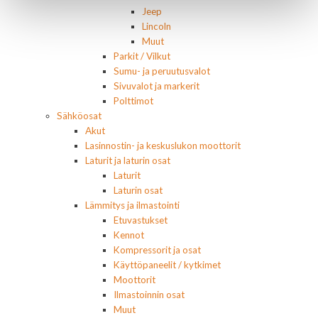
Jeep
Lincoln
Muut
Parkit / Vilkut
Sumu- ja peruutusvalot
Sivuvalot ja markerit
Polttimot
Sähköosat
Akut
Lasinnostin- ja keskuslukon moottorit
Laturit ja laturin osat
Laturit
Laturin osat
Lämmitys ja ilmastointi
Etuvastukset
Kennot
Kompressorit ja osat
Käyttöpaneelit / kytkimet
Moottorit
Ilmastoinnin osat
Muut