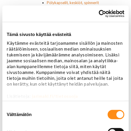
Pölykapselit, keskiöt, spinnerit
Vannetarvikkeet
14 tuumaiset vanteet
15 tuumaiset vanteet
16 tuumaiset vanteet
17 tuumaiset vanteet
Tämä sivusto käyttää evästeitä
18 tuumaiset vanteet
Käytämme evästeitä tarjoamamme sisällön ja mainosten
20 tuumaiset vanteet
räätälöimiseen, sosiaalisen median ominaisuuksien
22 tuumaiset vanteet
tukemiseen ja kävijämäärämme analysoimiseen. Lisäksi
24 tuumaiset vanteet
jaamme sosiaalisen median, mainosalan ja analytiikka-
Sisusta
alan kumppaneillemme tietoja siitä, miten käytät
Ehosteet
sivustoamme. Kumppanimme voivat yhdistää näitä
Istuimet ja tarvikkeet
tietoja muihin tietoihin, joita olet antanut heille tai joita
Lattiamatot
on kerätty, kun olet käyttänyt heidän palvelujaan.
Ratit ja ratinpäälliset
Ratit
Lisätietoja:
jarimaki.fi/tietosuoja
Ratinpäälliset
Radioadapterit ja johtosarjat
Suostumuksen
Sisustan puuosat
valinta
Välttämätön
Muut sisustan osat
Valot ja polttimot