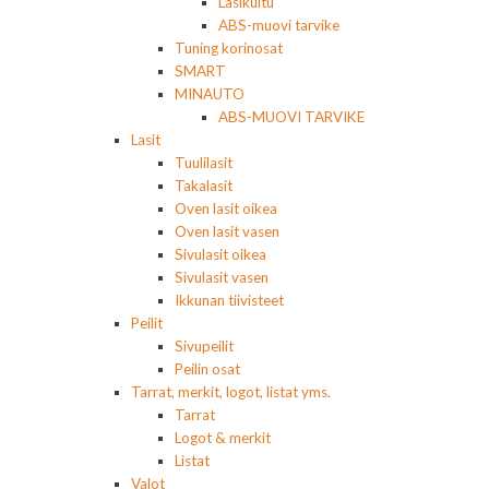
Lasikuitu
ABS-muovi tarvike
Tuning korinosat
SMART
MINAUTO
ABS-MUOVI TARVIKE
Lasit
Tuulilasit
Takalasit
Oven lasit oikea
Oven lasit vasen
Sivulasit oikea
Sivulasit vasen
Ikkunan tiivisteet
Peilit
Sivupeilit
Peilin osat
Tarrat, merkit, logot, listat yms.
Tarrat
Logot & merkit
Listat
Valot