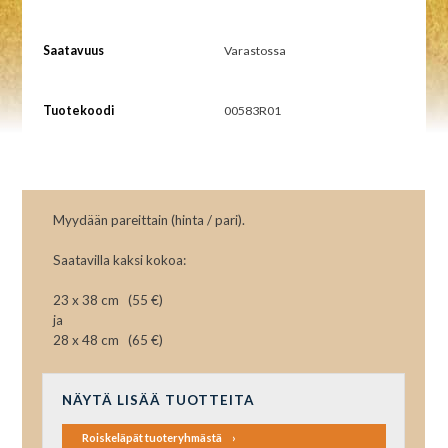
Saatavuus
Varastossa
Tuotekoodi
00583R01
Myydään pareittain (hinta / pari).
Saatavilla kaksi kokoa:
23 x 38 cm (55 €)
ja
28 x 48 cm (65 €)
NÄYTÄ LISÄÄ TUOTTEITA
Roiskeläpät tuoteryhmästä