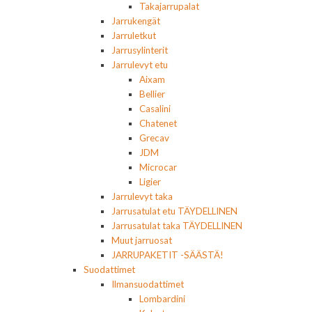
Takajarrupalat
Jarrukengät
Jarruletkut
Jarrusylinterit
Jarrulevyt etu
Aixam
Bellier
Casalini
Chatenet
Grecav
JDM
Microcar
Ligier
Jarrulevyt taka
Jarrusatulat etu TÄYDELLINEN
Jarrusatulat taka TÄYDELLINEN
Muut jarruosat
JARRUPAKETIT -SÄÄSTÄ!
Suodattimet
Ilmansuodattimet
Lombardini