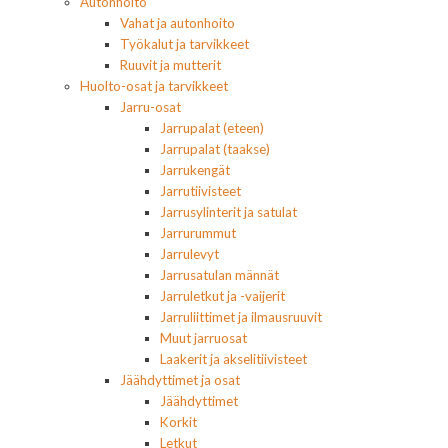
Autonhoito
Vahat ja autonhoito
Työkalut ja tarvikkeet
Ruuvit ja mutterit
Huolto-osat ja tarvikkeet
Jarru-osat
Jarrupalat (eteen)
Jarrupalat (taakse)
Jarrukengät
Jarrutiivisteet
Jarrusylinterit ja satulat
Jarrurummut
Jarrulevyt
Jarrusatulan männät
Jarruletkut ja -vaijerit
Jarruliittimet ja ilmausruuvit
Muut jarruosat
Laakerit ja akselitiivisteet
Jäähdyttimet ja osat
Jäähdyttimet
Korkit
Letkut