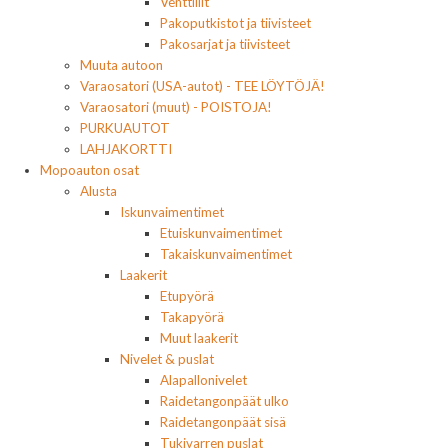
Venttiilit
Pakoputkistot ja tiivisteet
Pakosarjat ja tiivisteet
Muuta autoon
Varaosatori (USA-autot) - TEE LÖYTÖJÄ!
Varaosatori (muut) - POISTOJA!
PURKUAUTOT
LAHJAKORTTI
Mopoauton osat
Alusta
Iskunvaimentimet
Etuiskunvaimentimet
Takaiskunvaimentimet
Laakerit
Etupyörä
Takapyörä
Muut laakerit
Nivelet & puslat
Alapallonivelet
Raidetangonpäät ulko
Raidetangonpäät sisä
Tukivarren puslat