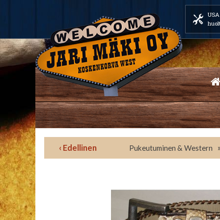
USA 
huol
‹ Edellinen
Pukeutuminen & Western