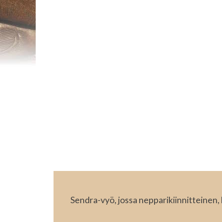
Sendra-vyö, jossa nepparikiinnitteinen,