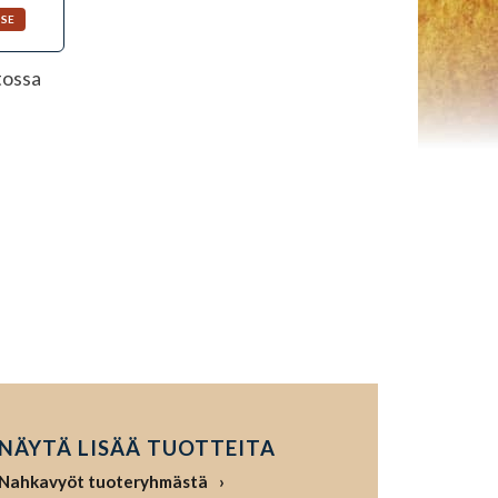
tossa
NÄYTÄ LISÄÄ TUOTTEITA
Nahkavyöt tuoteryhmästä