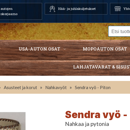
autojen
Hää- ja juhlakuljetukset
Yhte
tokorjaamo
USA-AUTON OSAT
MOPOAUTON OSAT
LAHJATAVARAT & SISUS
»
»
»
Asusteet ja korut
Nahkavyöt
Sendra vyö - Piton
Sendra vyö -
Nahkaa ja pytonia