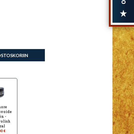
OSTOSKORIIN
ore
svoide
ön -
olish
ral
00 €