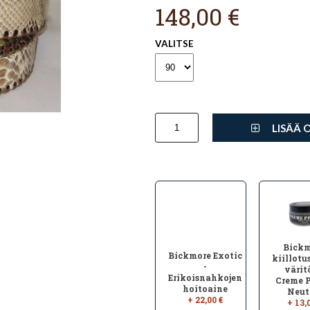
148,00 €
VALITSE
LISÄÄ 
Bickm
Bickmore Exotic
kiillotu
-
värit
Erikoisnahkojen
Creme P
hoitoaine
Neut
+ 22,00 €
+ 13,