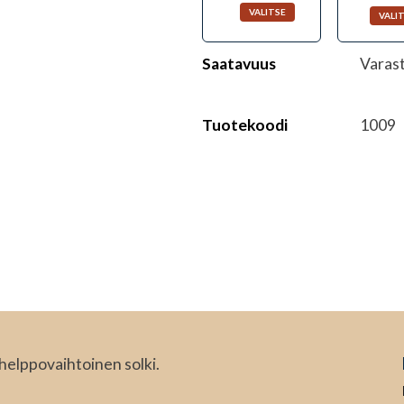
Saatavuus
Varas
Tuotekoodi
1009
 helppovaihtoinen solki.