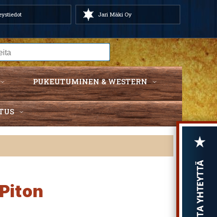
ystiedot
Jari Mäki Oy
PUKEUTUMINEN & WESTERN
TUS
 Piton