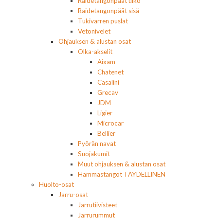
Raidetangonpäät ulko
Raidetangonpäät sisä
Tukivarren puslat
Vetonivelet
Ohjauksen & alustan osat
Olka-akselit
Aixam
Chatenet
Casalini
Grecav
JDM
Ligier
Microcar
Bellier
Pyörän navat
Suojakumit
Muut ohjauksen & alustan osat
Hammastangot TÄYDELLINEN
Huolto-osat
Jarru-osat
Jarrutiivisteet
Jarrurummut