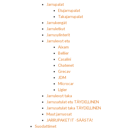
Jarrupalat
Etujarrupalat
Takajarrupalat
Jarrukengät
Jarruletkut
Jarrusylinterit
Jarrulevyt etu
Aixam
Bellier
Casalini
Chatenet
Grecav
JDM
Microcar
Ligier
Jarrulevyt taka
Jarrusatulat etu TÄYDELLINEN
Jarrusatulat taka TÄYDELLINEN
Muut jarruosat
JARRUPAKETIT -SÄÄSTÄ!
Suodattimet