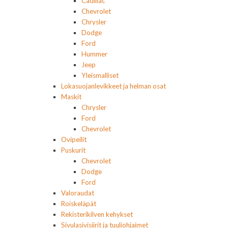
Cadillac
Chevrolet
Chrysler
Dodge
Ford
Hummer
Jeep
Yleismalliset
Lokasuojanlevikkeet ja helman osat
Maskit
Chrysler
Ford
Chevrolet
Ovipeilit
Puskurit
Chevrolet
Dodge
Ford
Valoraudat
Roiskeläpät
Rekisterikilven kehykset
Sivulasivisiirit ja tuuliohjaimet