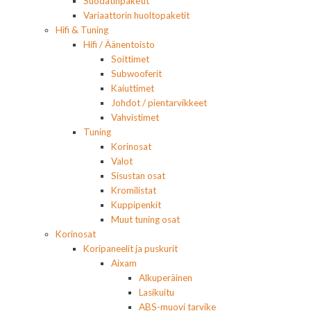
Suodatinpaketit
Variaattorin huoltopaketit
Hifi & Tuning
Hifi / Äänentoisto
Soittimet
Subwooferit
Kaiuttimet
Johdot / pientarvikkeet
Vahvistimet
Tuning
Korinosat
Valot
Sisustan osat
Kromilistat
Kuppipenkit
Muut tuning osat
Korinosat
Koripaneelit ja puskurit
Aixam
Alkuperäinen
Lasikuitu
ABS-muovi tarvike