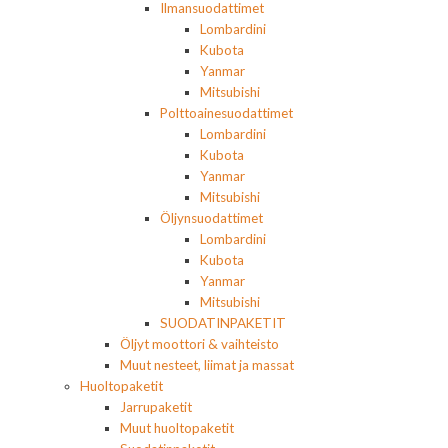
Ilmansuodattimet
Lombardini
Kubota
Yanmar
Mitsubishi
Polttoainesuodattimet
Lombardini
Kubota
Yanmar
Mitsubishi
Öljynsuodattimet
Lombardini
Kubota
Yanmar
Mitsubishi
SUODATINPAKETIT
Öljyt moottori & vaihteisto
Muut nesteet, liimat ja massat
Huoltopaketit
Jarrupaketit
Muut huoltopaketit