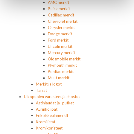
AMC merkit
Buick merkit
Cadillac merkit
Chevrolet merkit
Chrysler merkit
Dodge merkit
Ford merkit
Lincoln merkit
Mercury merkit
Oldsmobile merkit
Plymouth merkit
Pontiac merkit
Muut merkit
Merkit ja logot
Tarrat
Ulkopuolen varusteet ja ehostus
Astinlaudat ja -putket
Aurinkolipat
Erikoiskeulamerkit
Kromilistat
Kromikoristeet