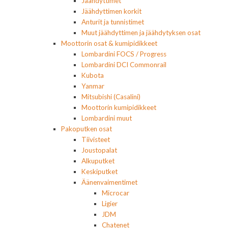
Jäähdyttimet
Jäähdyttimen korkit
Anturit ja tunnistimet
Muut jäähdyttimen ja jäähdytyksen osat
Moottorin osat & kumipidikkeet
Lombardini FOCS / Progress
Lombardini DCI Commonrail
Kubota
Yanmar
Mitsubishi (Casalini)
Moottorin kumipidikkeet
Lombardini muut
Pakoputken osat
Tiivisteet
Joustopalat
Alkuputket
Keskiputket
Äänenvaimentimet
Microcar
Ligier
JDM
Chatenet