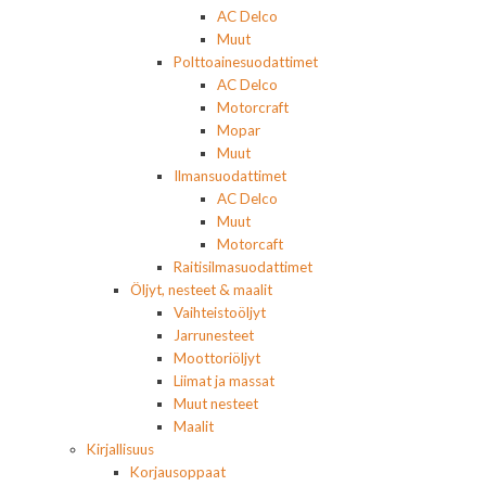
AC Delco
Muut
Polttoainesuodattimet
AC Delco
Motorcraft
Mopar
Muut
Ilmansuodattimet
AC Delco
Muut
Motorcaft
Raitisilmasuodattimet
Öljyt, nesteet & maalit
Vaihteistoöljyt
Jarrunesteet
Moottoriöljyt
Liimat ja massat
Muut nesteet
Maalit
Kirjallisuus
Korjausoppaat