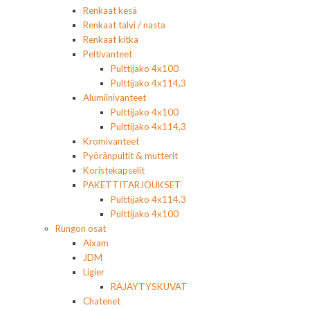
Renkaat kesä
Renkaat talvi / nasta
Renkaat kitka
Peltivanteet
Pulttijako 4x100
Pulttijako 4x114,3
Alumiinivanteet
Pulttijako 4x100
Pulttijako 4x114,3
Kromivanteet
Pyöränpultit & mutterit
Koristekapselit
PAKETTITARJOUKSET
Pulttijako 4x114,3
Pulttijako 4x100
Rungon osat
Aixam
JDM
Ligier
RÄJÄYTYSKUVAT
Chatenet