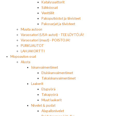
Katalysaattorit
Sähköosat
Venttiilit
Pakoputkistot ja tiivisteet
Pakosarjat ja tiivisteet
Muuta autoon
Varaosatori (USA-autot) - TEE LÖYTÖJÄ!
Varaosatori (muut) - POISTOJA!
PURKUAUTOT
LAHJAKORTTI
Mopoauton osat
Alusta
Iskunvaimentimet
Etuiskunvaimentimet
Takaiskunvaimentimet
Laakerit
Etupyörä
Takapyörä
Muut laakerit
Nivelet & puslat
Alapallonivelet