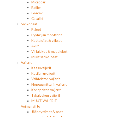
Microcar
Bellier
Grecav
Casalini
Sähköosat
Releet
Pyyhkijän moottorit
Katkaisijat & viikset
Akut
Virtalukot & muut lukot
Muut sähkö-osat
Vaijerit
Kaasuvaijerit
Käsijarruvaijerit
Vaihteiston vaijerit
Nopeusmittarin vaijerit
Konepeiton vaijerit
Takaluukun vaijerit
MUUT VAIJERIT
Voimansiirto
Jäähdyttimet & osat