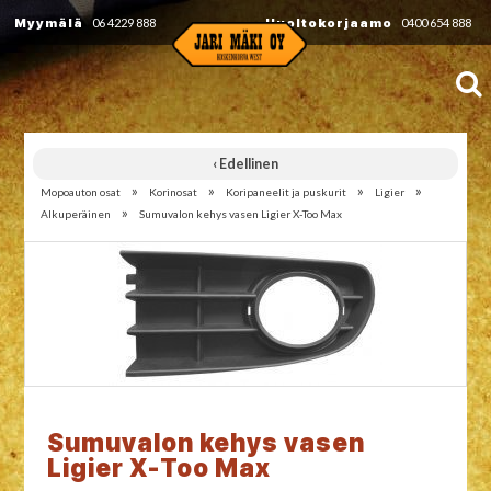
Myymälä
06 4229 888
Huoltokorjaamo
0400 654 888
‹ Edellinen
»
»
»
»
Mopoauton osat
Korinosat
Koripaneelit ja puskurit
Ligier
»
Alkuperäinen
Sumuvalon kehys vasen Ligier X-Too Max
Sumuvalon kehys vasen
Ligier X-Too Max