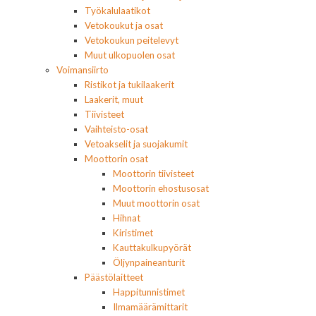
Työkalulaatikot
Vetokoukut ja osat
Vetokoukun peitelevyt
Muut ulkopuolen osat
Voimansiirto
Ristikot ja tukilaakerit
Laakerit, muut
Tiivisteet
Vaihteisto-osat
Vetoakselit ja suojakumit
Moottorin osat
Moottorin tiivisteet
Moottorin ehostusosat
Muut moottorin osat
Hihnat
Kiristimet
Kauttakulkupyörät
Öljynpaineanturit
Päästölaitteet
Happitunnistimet
Ilmamäärämittarit