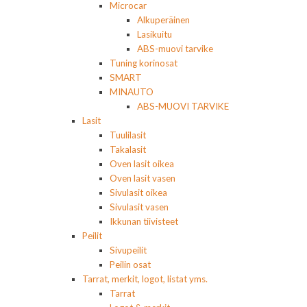
Microcar
Alkuperäinen
Lasikuitu
ABS-muovi tarvike
Tuning korinosat
SMART
MINAUTO
ABS-MUOVI TARVIKE
Lasit
Tuulilasit
Takalasit
Oven lasit oikea
Oven lasit vasen
Sivulasit oikea
Sivulasit vasen
Ikkunan tiivisteet
Peilit
Sivupeilit
Peilin osat
Tarrat, merkit, logot, listat yms.
Tarrat