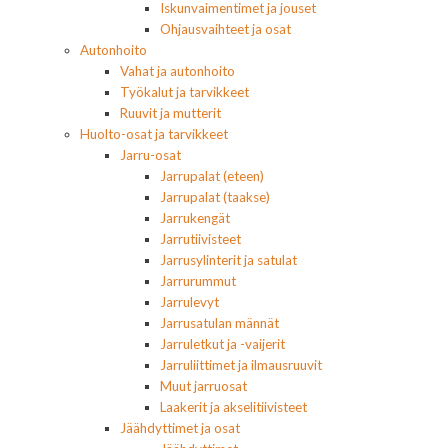
Iskunvaimentimet ja jouset
Ohjausvaihteet ja osat
Autonhoito
Vahat ja autonhoito
Työkalut ja tarvikkeet
Ruuvit ja mutterit
Huolto-osat ja tarvikkeet
Jarru-osat
Jarrupalat (eteen)
Jarrupalat (taakse)
Jarrukengät
Jarrutiivisteet
Jarrusylinterit ja satulat
Jarrurummut
Jarrulevyt
Jarrusatulan männät
Jarruletkut ja -vaijerit
Jarruliittimet ja ilmausruuvit
Muut jarruosat
Laakerit ja akselitiivisteet
Jäähdyttimet ja osat