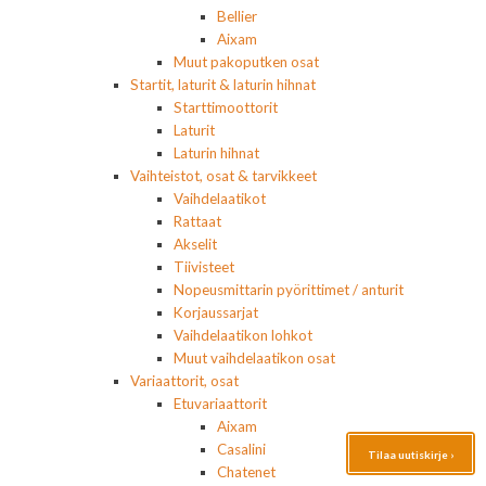
Bellier
Aixam
Muut pakoputken osat
Startit, laturit & laturin hihnat
Starttimoottorit
Laturit
Laturin hihnat
Vaihteistot, osat & tarvikkeet
Vaihdelaatikot
Rattaat
Akselit
Tiivisteet
Nopeusmittarin pyörittimet / anturit
Korjaussarjat
Vaihdelaatikon lohkot
Muut vaihdelaatikon osat
Variaattorit, osat
Etuvariaattorit
Aixam
Casalini
Tilaa uutiskirje ›
Chatenet