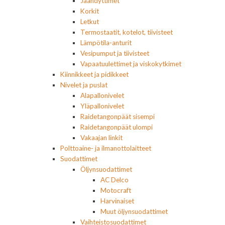
Jäähdyttimet
Korkit
Letkut
Termostaatit, kotelot, tiivisteet
Lämpötila-anturit
Vesipumput ja tiivisteet
Vapaatuulettimet ja viskokytkimet
Kiinnikkeet ja pidikkeet
Nivelet ja puslat
Alapallonivelet
Yläpallonivelet
Raidetangonpäät sisempi
Raidetangonpäät ulompi
Vakaajan linkit
Polttoaine- ja ilmanottolaitteet
Suodattimet
Öljynsuodattimet
AC Delco
Motocraft
Harvinaiset
Muut öljynsuodattimet
Vaihteistosuodattimet