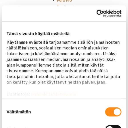
Ford P/U
Ford muut
Hummer
Jeep
Lincoln
Muut
Tämä sivusto käyttää evästeitä
Parkit / Vilkut
Käytämme evästeitä tarjoamamme sisällön ja mainosten
Sumu- ja peruutusvalot
räätälöimiseen, sosiaalisen median ominaisuuksien
Sivuvalot ja markerit
tukemiseen ja kävijämäärämme analysoimiseen. Lisäksi
Polttimot
jaamme sosiaalisen median, mainosalan ja analytiikka-
Sähköosat
alan kumppaneillemme tietoja siitä, miten käytät
Akut
sivustoamme. Kumppanimme voivat yhdistää näitä
Lasinnostin- ja keskuslukon moottorit
tietoja muihin tietoihin, joita olet antanut heille tai joita
Laturit ja laturin osat
on kerätty, kun olet käyttänyt heidän palvelujaan.
Laturit
Laturin osat
Lisätietoja:
jarimaki.fi/tietosuoja
Lämmitys ja ilmastointi
Etuvastukset
Suostumuksen
Kennot
valinta
Välttämätön
Kompressorit ja osat
Käyttöpaneelit / kytkimet
Moottorit