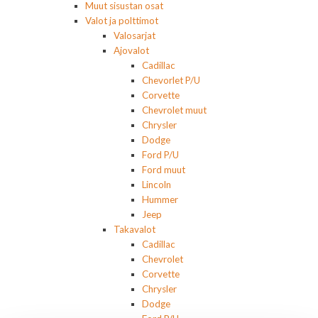
Muut sisustan osat
Valot ja polttimot
Valosarjat
Ajovalot
Cadillac
Chevorlet P/U
Corvette
Chevrolet muut
Chrysler
Dodge
Ford P/U
Ford muut
Lincoln
Hummer
Jeep
Takavalot
Cadillac
Chevrolet
Corvette
Chrysler
Dodge