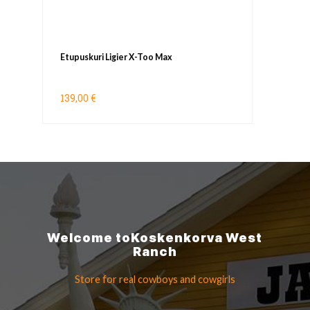
Etupuskuri Ligier X-Too Max
139,00 €
Welcome to
Koskenkorva
West
Ranch
Store for real cowboys
and cowgirls