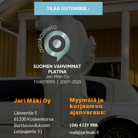
TILAA UUTISKIRJE ›
Myymälä ja
Jari Mäki Oy
korjaamon
ajanvaraus:
Lännentie 5
61330 Koskenkorva
(
karttasovellukseen:
(06) 4229 888
Lasipajantie 5
)
mail@jarimaki.fi