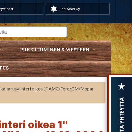
ystiedot
Jari Mäki Oy
PUKEUTUMINEN & WESTERN
TUS
akajarrusylinteri oikea 1" AMC/Ford/GM/Mopar
nteri oikea 1"