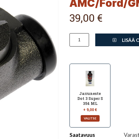
AMC/Ford/G
39,00 €
LISÄÄ 
Jarruneste
Dot 3 Super S
354 ML
+ 9,00 €
Saatavuus
Varas