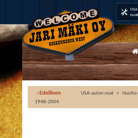
USA 
huol
‹ Edellinen
»
USA-auton osat
Huolto-
1948-2004