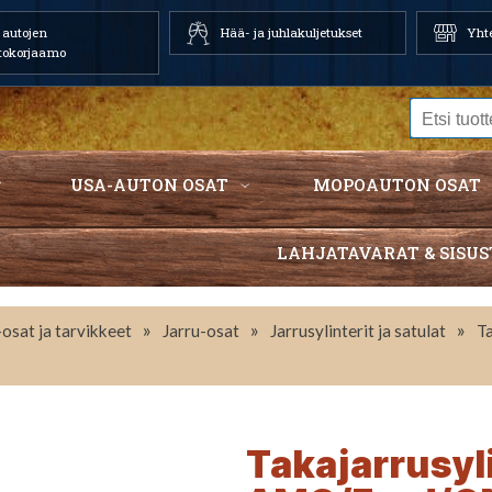
autojen
Hää- ja juhlakuljetukset
Yhte
tokorjaamo
USA-AUTON OSAT
MOPOAUTON OSAT
LAHJATAVARAT & SISUS
»
»
»
osat ja tarvikkeet
Jarru-osat
Jarrusylinterit ja satulat
T
Takajarrusyli