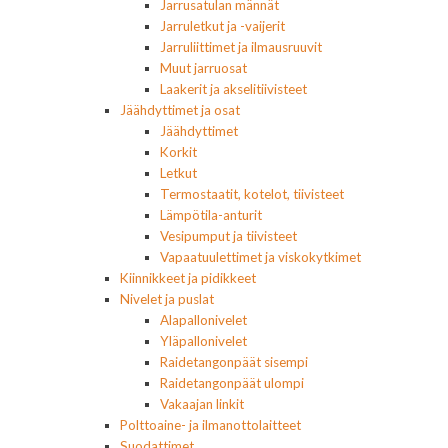
Jarrusatulan männät
Jarruletkut ja -vaijerit
Jarruliittimet ja ilmausruuvit
Muut jarruosat
Laakerit ja akselitiivisteet
Jäähdyttimet ja osat
Jäähdyttimet
Korkit
Letkut
Termostaatit, kotelot, tiivisteet
Lämpötila-anturit
Vesipumput ja tiivisteet
Vapaatuulettimet ja viskokytkimet
Kiinnikkeet ja pidikkeet
Nivelet ja puslat
Alapallonivelet
Yläpallonivelet
Raidetangonpäät sisempi
Raidetangonpäät ulompi
Vakaajan linkit
Polttoaine- ja ilmanottolaitteet
Suodattimet