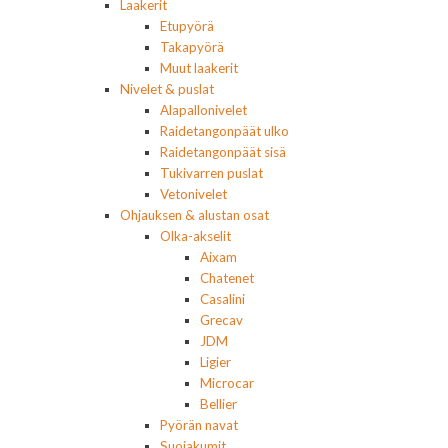
Laakerit
Etupyörä
Takapyörä
Muut laakerit
Nivelet & puslat
Alapallonivelet
Raidetangonpäät ulko
Raidetangonpäät sisä
Tukivarren puslat
Vetonivelet
Ohjauksen & alustan osat
Olka-akselit
Aixam
Chatenet
Casalini
Grecav
JDM
Ligier
Microcar
Bellier
Pyörän navat
Suojakumit