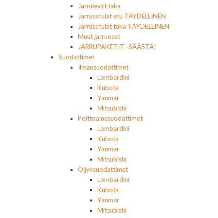
Jarrulevyt taka
Jarrusatulat etu TÄYDELLINEN
Jarrusatulat taka TÄYDELLINEN
Muut jarruosat
JARRUPAKETIT -SÄÄSTÄ!
Suodattimet
Ilmansuodattimet
Lombardini
Kubota
Yanmar
Mitsubishi
Polttoainesuodattimet
Lombardini
Kubota
Yanmar
Mitsubishi
Öljynsuodattimet
Lombardini
Kubota
Yanmar
Mitsubishi