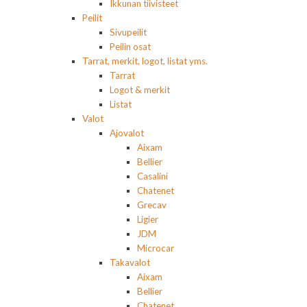
Ikkunan tiivisteet
Peilit
Sivupeilit
Peilin osat
Tarrat, merkit, logot, listat yms.
Tarrat
Logot & merkit
Listat
Valot
Ajovalot
Aixam
Bellier
Casalini
Chatenet
Grecav
Ligier
JDM
Microcar
Takavalot
Aixam
Bellier
Chatenet