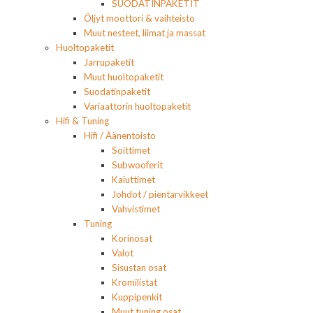
SUODATINPAKETIT
Öljyt moottori & vaihteisto
Muut nesteet, liimat ja massat
Huoltopaketit
Jarrupaketit
Muut huoltopaketit
Suodatinpaketit
Variaattorin huoltopaketit
Hifi & Tuning
Hifi / Äänentoisto
Soittimet
Subwooferit
Kaiuttimet
Johdot / pientarvikkeet
Vahvistimet
Tuning
Korinosat
Valot
Sisustan osat
Kromilistat
Kuppipenkit
Muut tuning osat