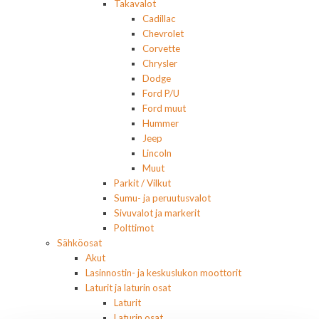
Takavalot
Cadillac
Chevrolet
Corvette
Chrysler
Dodge
Ford P/U
Ford muut
Hummer
Jeep
Lincoln
Muut
Parkit / Vilkut
Sumu- ja peruutusvalot
Sivuvalot ja markerit
Polttimot
Sähköosat
Akut
Lasinnostin- ja keskuslukon moottorit
Laturit ja laturin osat
Laturit
Laturin osat