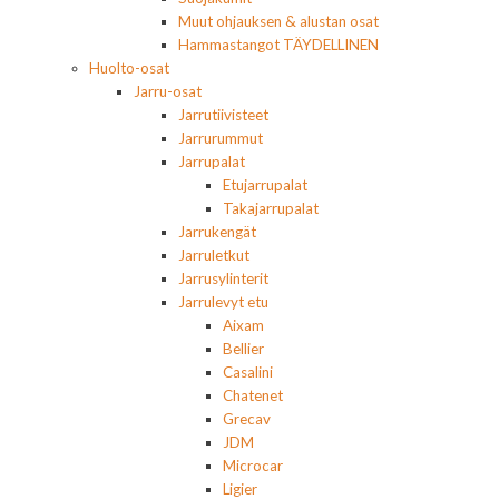
Muut ohjauksen & alustan osat
Hammastangot TÄYDELLINEN
Huolto-osat
Jarru-osat
Jarrutiivisteet
Jarrurummut
Jarrupalat
Etujarrupalat
Takajarrupalat
Jarrukengät
Jarruletkut
Jarrusylinterit
Jarrulevyt etu
Aixam
Bellier
Casalini
Chatenet
Grecav
JDM
Microcar
Ligier