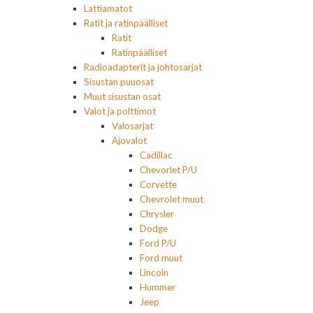
Lattiamatot
Ratit ja ratinpäälliset
Ratit
Ratinpäälliset
Radioadapterit ja johtosarjat
Sisustan puuosat
Muut sisustan osat
Valot ja polttimot
Valosarjat
Ajovalot
Cadillac
Chevorlet P/U
Corvette
Chevrolet muut
Chrysler
Dodge
Ford P/U
Ford muut
Lincoln
Hummer
Jeep