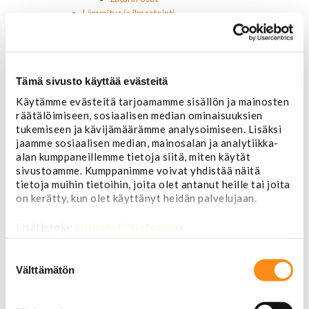
Lämmitys ja ilmastointi
Etuvastukset
Kennot
Kompressorit ja osat
Käyttöpaneelit / kytkimet
Tämä sivusto käyttää evästeitä
Moottorit
Ilmastoinnin osat
Käytämme evästeitä tarjoamamme sisällön ja mainosten
räätälöimiseen, sosiaalisen median ominaisuuksien
Muut
tukemiseen ja kävijämäärämme analysoimiseen. Lisäksi
Ohjainlaitteet
jaamme sosiaalisen median, mainosalan ja analytiikka-
Startit ja startin osat
alan kumppaneillemme tietoja siitä, miten käytät
Starttimoottorit
sivustoamme. Kumppanimme voivat yhdistää näitä
Starttimoottorin osat
tietoja muihin tietoihin, joita olet antanut heille tai joita
Sytytysosat
on kerätty, kun olet käyttänyt heidän palvelujaan.
Sähköosat
Ajovalokytkimet
Lisätietoja:
jarimaki.fi/tietosuoja
Jarruvalokytkimet
Keskuslukon kytkimet
Suostumuksen
Lasinnostimen kytkimet
valinta
Välttämätön
Lämmityslaitteen osat
Muut kytkimet ja sähköosat
Nelivedon kytkimet