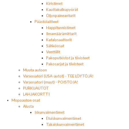
Kiristimet
Kauttakulkupyörät
Öljynpaineanturit
Päästölaitteet
Happitunnistimet
Ilmamäärämittarit
Katalysaattorit
Sähköosat
Venttiilit
Pakoputkistot ja tiivisteet
Pakosarjat ja tiivisteet
Muuta autoon
Varaosatori (USA-autot) - TEE LÖYTÖJÄ!
Varaosatori (muut) - POISTOJA!
PURKUAUTOT
LAHJAKORTTI
Mopoauton osat
Alusta
Iskunvaimentimet
Etuiskunvaimentimet
Takaiskunvaimentimet