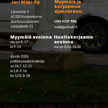
Myymälä ja
Jari Mäki Oy
korjaamon
ajanvaraus:
Lännentie 5
61330 Koskenkorva
(
karttasovellukseen:
(06) 4229 888
Lasipajantie 5
)
mail@jarimaki.fi
Myymälä avoinna
Huoltokorjaamo
avoinna
ma-pe 8-17
la 9-14
ma-pe 8.00-16.30
Kesän 2026
poikkeusaukioloaikoja:
su 26.7. 12-15
la 1.8. 9-16
ke 12.8. 8-18