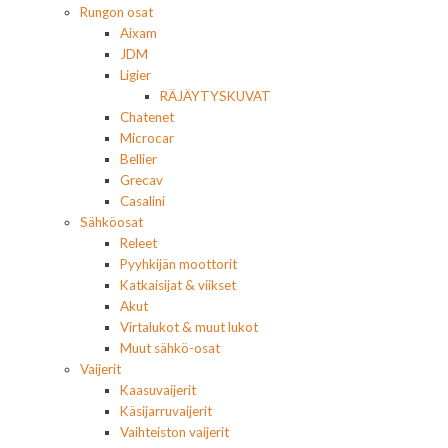
Rungon osat
Aixam
JDM
Ligier
RÄJÄYTYSKUVAT
Chatenet
Microcar
Bellier
Grecav
Casalini
Sähköosat
Releet
Pyyhkijän moottorit
Katkaisijat & viikset
Akut
Virtalukot & muut lukot
Muut sähkö-osat
Vaijerit
Kaasuvaijerit
Käsijarruvaijerit
Vaihteiston vaijerit