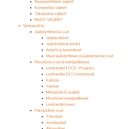
Nopeusmittarin vaijerit
Konepeiton vaijerit
Takaluukun vaijerit
MUUT VAIJERIT
Voimansiirto
Jäähdyttimet & osat
Jäähdyttimet
Jäähdyttimen korkit
Anturit ja tunnistimet
Muut jäähdyttimen ja jäähdytyksen osat
Moottorin osat & kumipidikkeet
Lombardini FOCS / Progress
Lombardini DCI Commonrail
Kubota
Yanmar
Mitsubishi (Casalini)
Moottorin kumipidikkeet
Lombardini muut
Pakoputken osat
Tiivisteet
Joustopalat
Alkuputket