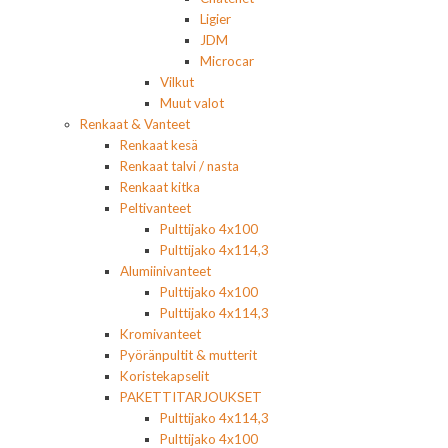
Ligier
JDM
Microcar
Vilkut
Muut valot
Renkaat & Vanteet
Renkaat kesä
Renkaat talvi / nasta
Renkaat kitka
Peltivanteet
Pulttijako 4x100
Pulttijako 4x114,3
Alumiinivanteet
Pulttijako 4x100
Pulttijako 4x114,3
Kromivanteet
Pyöränpultit & mutterit
Koristekapselit
PAKETTITARJOUKSET
Pulttijako 4x114,3
Pulttijako 4x100