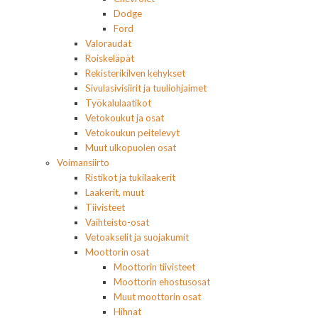
Dodge
Ford
Valoraudat
Roiskeläpät
Rekisterikilven kehykset
Sivulasivisiirit ja tuuliohjaimet
Työkalulaatikot
Vetokoukut ja osat
Vetokoukun peitelevyt
Muut ulkopuolen osat
Voimansiirto
Ristikot ja tukilaakerit
Laakerit, muut
Tiivisteet
Vaihteisto-osat
Vetoakselit ja suojakumit
Moottorin osat
Moottorin tiivisteet
Moottorin ehostusosat
Muut moottorin osat
Hihnat