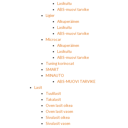
Lasikuitu
ABS-muovi tarvike
Ligier
Alkuperäinen
Lasikuitu
ABS-muovi tarvike
Microcar
Alkuperäinen
Lasikuitu
ABS-muovi tarvike
Tuning korinosat
SMART
MINAUTO
ABS-MUOVI TARVIKE
Lasit
Tuulilasit
Takalasit
Oven lasit oikea
Oven lasit vasen
Sivulasit oikea
Sivulasit vasen