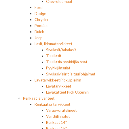
Chevrolet muut
Ford
Dodge
Chrysler
Pontiac
Buick
Jeep
Lasit, ikkunatarvikkeet
Sivulasit/takalasit
Tuulilasit
Tuulilasin pyyhkijän osat
Pyyhkijänsulat
Sivulasivisiirit ja tuuliohjaimet
Lavatarvikkeet PickUp:eihin
Lavatarvikkeet
Lavakatteet Pick Up:eihin
Renkaat ja vanteet
Renkaat ja tarvikkeet
Varapyörätelineet
Venttiilinhatut
Renkaat 14"
Renkaat 15"