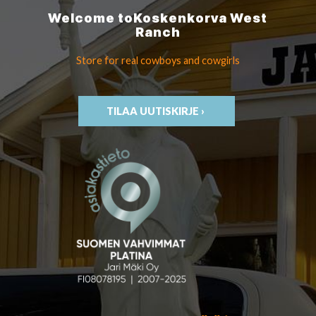
Welcome to
Koskenkorva
West
Ranch
Store for real cowboys
and cowgirls
TILAA UUTISKIRJE ›