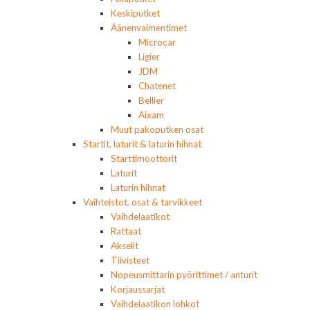
Keskiputket
Äänenvaimentimet
Microcar
Ligier
JDM
Chatenet
Bellier
Aixam
Muut pakoputken osat
Startit, laturit & laturin hihnat
Starttimoottorit
Laturit
Laturin hihnat
Vaihteistot, osat & tarvikkeet
Vaihdelaatikot
Rattaat
Akselit
Tiivisteet
Nopeusmittarin pyörittimet / anturit
Korjaussarjat
Vaihdelaatikon lohkot