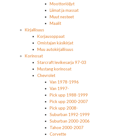
Moottoriöljyt
Liimat ja massat
Muut nesteet
Maalit
Kirjallisuus
Korjausoppaat
Omistajan käsikirjat
Muu autokirjallisuus
Korinosat
Starcraft levikesarja 97-03
Mustang korinosat
Chevrolet
Van 1978-1996
Van 1997-
Pick upp 1988-1999
Pick upp 2000-2007
Pick upp 2008-
Suburban 1992-1999
Suburban 2000-2006
Tahoe 2000-2007
Corvette