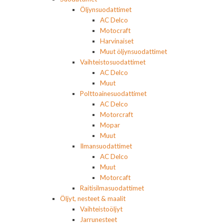
Öljynsuodattimet
AC Delco
Motocraft
Harvinaiset
Muut öljynsuodattimet
Vaihteistosuodattimet
AC Delco
Muut
Polttoainesuodattimet
AC Delco
Motorcraft
Mopar
Muut
Ilmansuodattimet
AC Delco
Muut
Motorcaft
Raitisilmasuodattimet
Öljyt, nesteet & maalit
Vaihteistoöljyt
Jarrunesteet