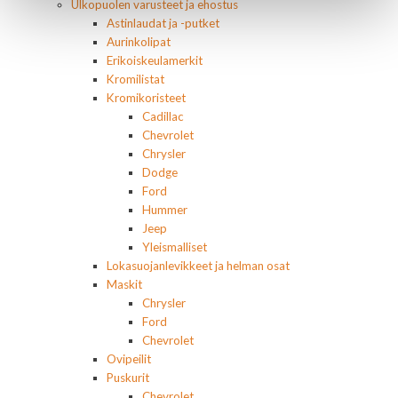
Ulkopuolen varusteet ja ehostus
Astinlaudat ja -putket
Aurinkolipat
Erikoiskeulamerkit
Kromilistat
Kromikoristeet
Cadillac
Chevrolet
Chrysler
Dodge
Ford
Hummer
Jeep
Yleismalliset
Lokasuojanlevikkeet ja helman osat
Maskit
Chrysler
Ford
Chevrolet
Ovipeilit
Puskurit
Chevrolet