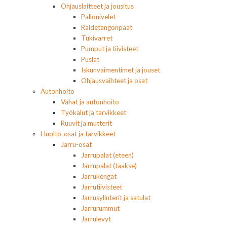
Ohjauslaitteet ja jousitus
Pallonivelet
Raidetangonpäät
Tukivarret
Pumput ja tiivisteet
Puslat
Iskunvaimentimet ja jouset
Ohjausvaihteet ja osat
Autonhoito
Vahat ja autonhoito
Työkalut ja tarvikkeet
Ruuvit ja mutterit
Huolto-osat ja tarvikkeet
Jarru-osat
Jarrupalat (eteen)
Jarrupalat (taakse)
Jarrukengät
Jarrutiivisteet
Jarrusylinterit ja satulat
Jarrurummut
Jarrulevyt