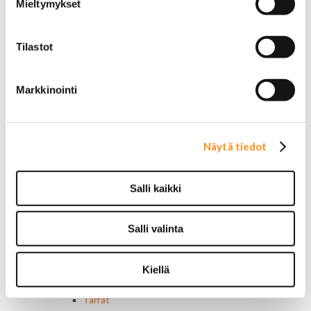
Mieltymykset
Ovivalokykimet
Releet ja sulakkeet
Vakionopeudensäätimen osat
Tilastot
Tarrat, tunnukset, logot, merkit
Alkuperäiset tarrat ja teipit
Käytetyt alkuperäismerkit
Markkinointi
AMC merkit
Buick merkit
Cadillac merkit
Chevrolet merkit
Näytä tiedot
Chrysler merkit
Dodge merkit
Ford merkit
Salli kaikki
Lincoln merkit
Mercury merkit
Oldsmobile merkit
Salli valinta
Plymouth merkit
Pontiac merkit
Kiellä
Muut merkit
Merkit ja logot
Tarrat