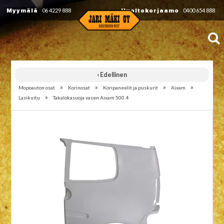
Myymälä
06 4229 888
Huoltokorjaamo
0400 654 888
‹ Edellinen
»
»
»
»
Mopoauton osat
Korinosat
Koripaneelit ja puskurit
Aixam
»
Lasikuitu
Takalokasuoja vasen Aixam 500.4