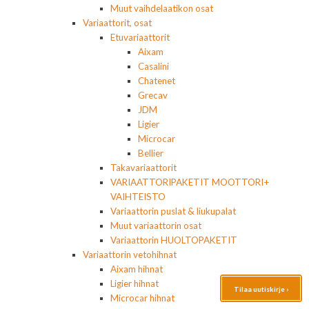
Muut vaihdelaatikon osat
Variaattorit, osat
Etuvariaattorit
Aixam
Casalini
Chatenet
Grecav
JDM
Ligier
Microcar
Bellier
Takavariaattorit
VARIAATTORIPAKETIT MOOTTORI+
VAIHTEISTO
Variaattorin puslat & liukupalat
Muut variaattorin osat
Variaattorin HUOLTOPAKETIT
Variaattorin vetohihnat
Aixam hihnat
Ligier hihnat
Tilaa uutiskirje ›
Microcar hihnat