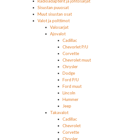
Radioadapterit ja johtosarjat
Sisustan puuosat
Muut sisustan osat
Valot ja polttimot
Valosarjat
Ajovalot
Cadillac
Chevorlet P/U
Corvette
Chevrolet muut
Chrysler
Dodge
Ford P/U
Ford muut
Lincoln
Hummer
Jeep
Takavalot
Cadillac
Chevrolet
Corvette
Chrysler