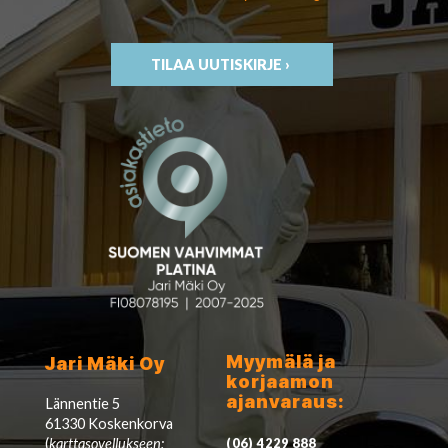
TILAA UUTISKIRJE ›
Myymälä ja
Jari Mäki Oy
korjaamon
ajanvaraus:
Lännentie 5
61330 Koskenkorva
(
karttasovellukseen:
(06) 4229 888