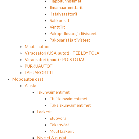
Happitunnistimet
Ilmamäärämittarit
Katalysaattorit
Sähköosat
Venttiilit
Pakoputkistot ja tiivisteet
Pakosarjat ja tiivisteet
Muuta autoon
Varaosatori (USA-autot) - TEE LÖYTÖJÄ!
Varaosatori (muut) - POISTOJA!
PURKUAUTOT
LAHJAKORTTI
Mopoauton osat
Alusta
Iskunvaimentimet
Etuiskunvaimentimet
Takaiskunvaimentimet
Laakerit
Etupyörä
Takapyörä
Muut laakerit
Nivelet & puslat