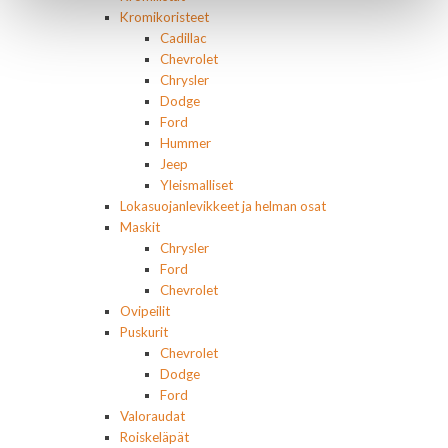
Kromikoristeet
Cadillac
Chevrolet
Chrysler
Dodge
Ford
Hummer
Jeep
Yleismalliset
Lokasuojanlevikkeet ja helman osat
Maskit
Chrysler
Ford
Chevrolet
Ovipeilit
Puskurit
Chevrolet
Dodge
Ford
Valoraudat
Roiskeläpät