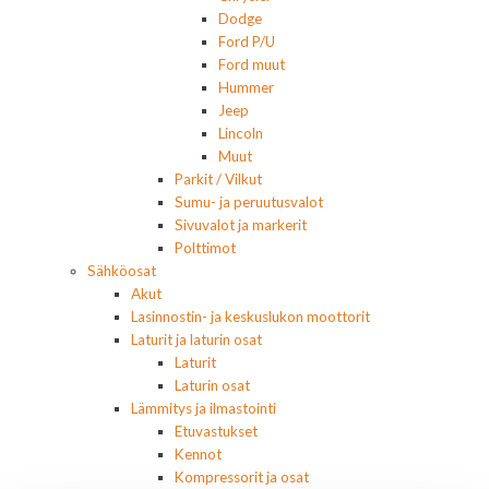
Dodge
Ford P/U
Ford muut
Hummer
Jeep
Lincoln
Muut
Parkit / Vilkut
Sumu- ja peruutusvalot
Sivuvalot ja markerit
Polttimot
Sähköosat
Akut
Lasinnostin- ja keskuslukon moottorit
Laturit ja laturin osat
Laturit
Laturin osat
Lämmitys ja ilmastointi
Etuvastukset
Kennot
Kompressorit ja osat