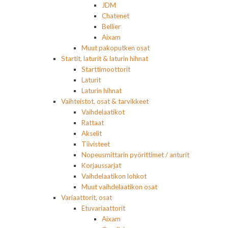
JDM
Chatenet
Bellier
Aixam
Muut pakoputken osat
Startit, laturit & laturin hihnat
Starttimoottorit
Laturit
Laturin hihnat
Vaihteistot, osat & tarvikkeet
Vaihdelaatikot
Rattaat
Akselit
Tiivisteet
Nopeusmittarin pyörittimet / anturit
Korjaussarjat
Vaihdelaatikon lohkot
Muut vaihdelaatikon osat
Variaattorit, osat
Etuvariaattorit
Aixam