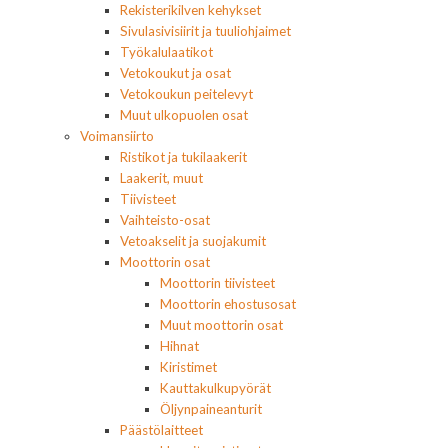
Rekisterikilven kehykset
Sivulasivisiirit ja tuuliohjaimet
Työkalulaatikot
Vetokoukut ja osat
Vetokoukun peitelevyt
Muut ulkopuolen osat
Voimansiirto
Ristikot ja tukilaakerit
Laakerit, muut
Tiivisteet
Vaihteisto-osat
Vetoakselit ja suojakumit
Moottorin osat
Moottorin tiivisteet
Moottorin ehostusosat
Muut moottorin osat
Hihnat
Kiristimet
Kauttakulkupyörät
Öljynpaineanturit
Päästölaitteet