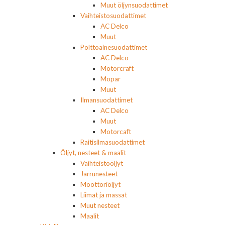
Muut öljynsuodattimet
Vaihteistosuodattimet
AC Delco
Muut
Polttoainesuodattimet
AC Delco
Motorcraft
Mopar
Muut
Ilmansuodattimet
AC Delco
Muut
Motorcaft
Raitisilmasuodattimet
Öljyt, nesteet & maalit
Vaihteistoöljyt
Jarrunesteet
Moottoriöljyt
Liimat ja massat
Muut nesteet
Maalit