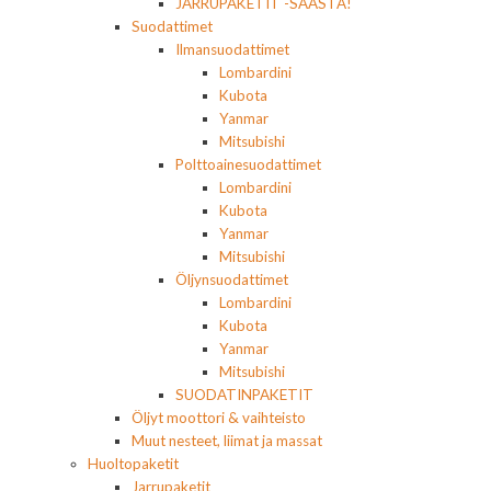
JARRUPAKETIT -SÄÄSTÄ!
Suodattimet
Ilmansuodattimet
Lombardini
Kubota
Yanmar
Mitsubishi
Polttoainesuodattimet
Lombardini
Kubota
Yanmar
Mitsubishi
Öljynsuodattimet
Lombardini
Kubota
Yanmar
Mitsubishi
SUODATINPAKETIT
Öljyt moottori & vaihteisto
Muut nesteet, liimat ja massat
Huoltopaketit
Jarrupaketit