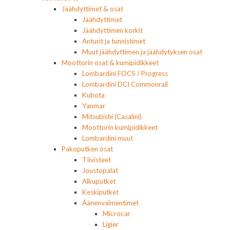
Jäähdyttimet & osat
Jäähdyttimet
Jäähdyttimen korkit
Anturit ja tunnistimet
Muut jäähdyttimen ja jäähdytyksen osat
Moottorin osat & kumipidikkeet
Lombardini FOCS / Progress
Lombardini DCI Commonrail
Kubota
Yanmar
Mitsubishi (Casalini)
Moottorin kumipidikkeet
Lombardini muut
Pakoputken osat
Tiivisteet
Joustopalat
Alkuputket
Keskiputket
Äänenvaimentimet
Microcar
Ligier