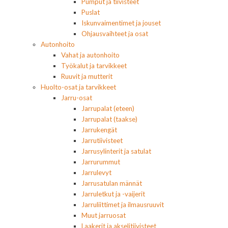
Pumput ja tiivisteet
Puslat
Iskunvaimentimet ja jouset
Ohjausvaihteet ja osat
Autonhoito
Vahat ja autonhoito
Työkalut ja tarvikkeet
Ruuvit ja mutterit
Huolto-osat ja tarvikkeet
Jarru-osat
Jarrupalat (eteen)
Jarrupalat (taakse)
Jarrukengät
Jarrutiivisteet
Jarrusylinterit ja satulat
Jarrurummut
Jarrulevyt
Jarrusatulan männät
Jarruletkut ja -vaijerit
Jarruliittimet ja ilmausruuvit
Muut jarruosat
Laakerit ja akselitiivisteet