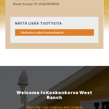
Aixam Scouty V1 VLGK04VBAA
NÄYTÄ LISÄÄ TUOTTEITA
Takaluukun vaijerit tuoteryhmästä
Welcome to
Koskenkorva
West
Ranch
Store for real cowboys
and cowgirls