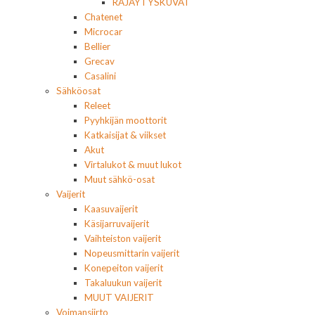
RÄJÄYTYSKUVAT
Chatenet
Microcar
Bellier
Grecav
Casalini
Sähköosat
Releet
Pyyhkijän moottorit
Katkaisijat & viikset
Akut
Virtalukot & muut lukot
Muut sähkö-osat
Vaijerit
Kaasuvaijerit
Käsijarruvaijerit
Vaihteiston vaijerit
Nopeusmittarin vaijerit
Konepeiton vaijerit
Takaluukun vaijerit
MUUT VAIJERIT
Voimansiirto