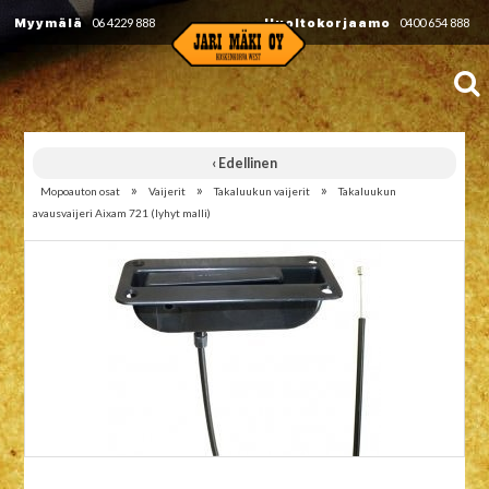
Myymälä
06 4229 888
Huoltokorjaamo
0400 654 888
‹ Edellinen
»
»
»
Mopoauton osat
Vaijerit
Takaluukun vaijerit
Takaluukun
avausvaijeri Aixam 721 (lyhyt malli)