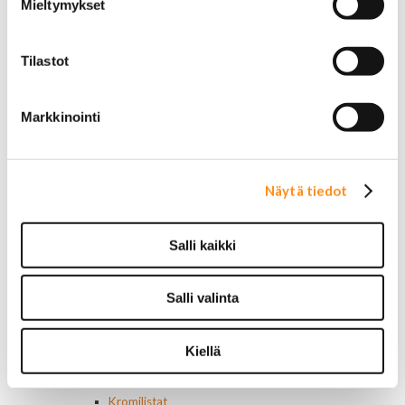
Alkuperäiset tarrat ja teipit
Mieltymykset
Käytetyt alkuperäismerkit
AMC merkit
Buick merkit
Tilastot
Cadillac merkit
Chevrolet merkit
Markkinointi
Chrysler merkit
Dodge merkit
Ford merkit
Lincoln merkit
Näytä tiedot
Mercury merkit
Oldsmobile merkit
Plymouth merkit
Salli kaikki
Pontiac merkit
Muut merkit
Merkit ja logot
Salli valinta
Tarrat
Ulkopuolen varusteet ja ehostus
Astinlaudat ja -putket
Kiellä
Aurinkolipat
Erikoiskeulamerkit
Kromilistat