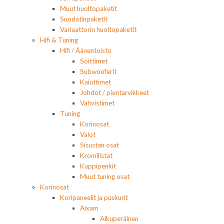
Muut huoltopaketit
Suodatinpaketit
Variaattorin huoltopaketit
Hifi & Tuning
Hifi / Äänentoisto
Soittimet
Subwooferit
Kaiuttimet
Johdot / pientarvikkeet
Vahvistimet
Tuning
Korinosat
Valot
Sisustan osat
Kromilistat
Kuppipenkit
Muut tuning osat
Korinosat
Koripaneelit ja puskurit
Aixam
Alkuperäinen