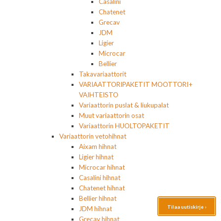
Casalini
Chatenet
Grecav
JDM
Ligier
Microcar
Bellier
Takavariaattorit
VARIAATTORIPAKETIT MOOTTORI+
VAIHTEISTO
Variaattorin puslat & liukupalat
Muut variaattorin osat
Variaattorin HUOLTOPAKETIT
Variaattorin vetohihnat
Aixam hihnat
Ligier hihnat
Microcar hihnat
Casalini hihnat
Chatenet hihnat
Bellier hihnat
Tilaa uutiskirje ›
JDM hihnat
Grecav hihnat