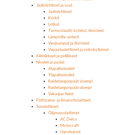
Jäähdyttimet ja osat
Jäähdyttimet
Korkit
Letkut
Termostaatit, kotelot, tiivisteet
Lämpötila-anturit
Vesipumput ja tiivisteet
Vapaatuulettimet ja viskokytkimet
Kiinnikkeet ja pidikkeet
Nivelet ja puslat
Alapallonivelet
Yläpallonivelet
Raidetangonpäät sisempi
Raidetangonpäät ulompi
Vakaajan linkit
Polttoaine- ja ilmanottolaitteet
Suodattimet
Öljynsuodattimet
AC Delco
Motocraft
Harvinaiset