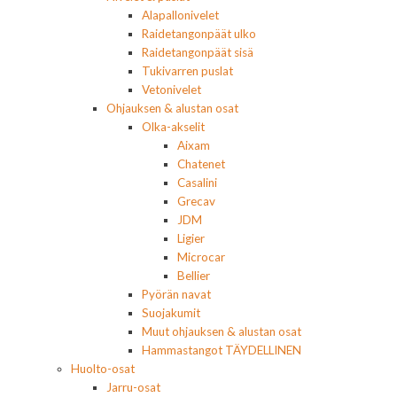
Alapallonivelet
Raidetangonpäät ulko
Raidetangonpäät sisä
Tukivarren puslat
Vetonivelet
Ohjauksen & alustan osat
Olka-akselit
Aixam
Chatenet
Casalini
Grecav
JDM
Ligier
Microcar
Bellier
Pyörän navat
Suojakumit
Muut ohjauksen & alustan osat
Hammastangot TÄYDELLINEN
Huolto-osat
Jarru-osat