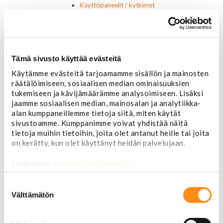
Käyttöpaneelit / kytkimet
Moottorit
Ilmastoinnin osat
Muut
Ohjainlaitteet
Startit ja startin osat
Tämä sivusto käyttää evästeitä
Starttimoottorit
Käytämme evästeitä tarjoamamme sisällön ja mainosten
Starttimoottorin osat
räätälöimiseen, sosiaalisen median ominaisuuksien
Sytytysosat
tukemiseen ja kävijämäärämme analysoimiseen. Lisäksi
Sähköosat
jaamme sosiaalisen median, mainosalan ja analytiikka-
Ajovalokytkimet
alan kumppaneillemme tietoja siitä, miten käytät
Jarruvalokytkimet
sivustoamme. Kumppanimme voivat yhdistää näitä
Keskuslukon kytkimet
tietoja muihin tietoihin, joita olet antanut heille tai joita
Lasinnostimen kytkimet
on kerätty, kun olet käyttänyt heidän palvelujaan.
Lämmityslaitteen osat
Muut kytkimet ja sähköosat
Lisätietoja:
jarimaki.fi/tietosuoja
Nelivedon kytkimet
Ovivalokykimet
Suostumuksen
Releet ja sulakkeet
valinta
Välttämätön
Vakionopeudensäätimen osat
Tarrat, tunnukset, logot, merkit