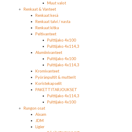
Muut valot
Renkaat & Vanteet
Renkaat kesä
Renkaat talvi / nasta
Renkaat kitka
Peltivanteet
Pulttijako 4x100
Pulttijako 4x114,3
Alumiinivanteet
Pulttijako 4x100
Pulttijako 4x114,3
Kromivanteet
Pyöränpultit & mutterit
Koristekapselit
PAKETTITARJOUKSET
Pulttijako 4x114,3
Pulttijako 4x100
Rungon osat
Aixam
JDM
Ligier