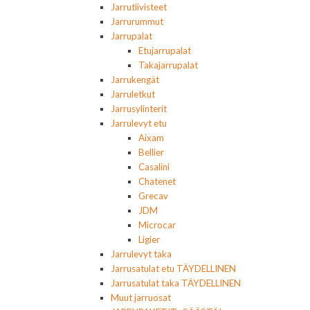
Jarrutiivisteet
Jarrurummut
Jarrupalat
Etujarrupalat
Takajarrupalat
Jarrukengät
Jarruletkut
Jarrusylinterit
Jarrulevyt etu
Aixam
Bellier
Casalini
Chatenet
Grecav
JDM
Microcar
Ligier
Jarrulevyt taka
Jarrusatulat etu TÄYDELLINEN
Jarrusatulat taka TÄYDELLINEN
Muut jarruosat