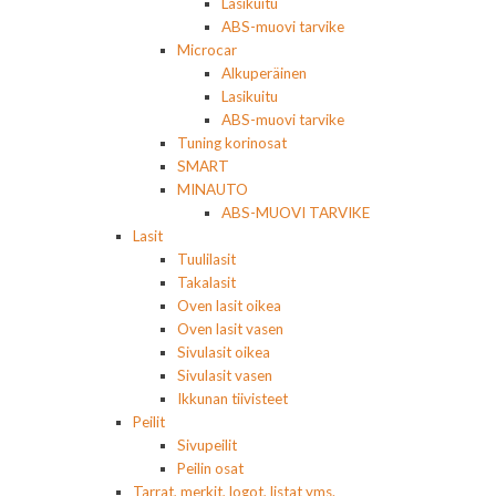
Lasikuitu
ABS-muovi tarvike
Microcar
Alkuperäinen
Lasikuitu
ABS-muovi tarvike
Tuning korinosat
SMART
MINAUTO
ABS-MUOVI TARVIKE
Lasit
Tuulilasit
Takalasit
Oven lasit oikea
Oven lasit vasen
Sivulasit oikea
Sivulasit vasen
Ikkunan tiivisteet
Peilit
Sivupeilit
Peilin osat
Tarrat, merkit, logot, listat yms.