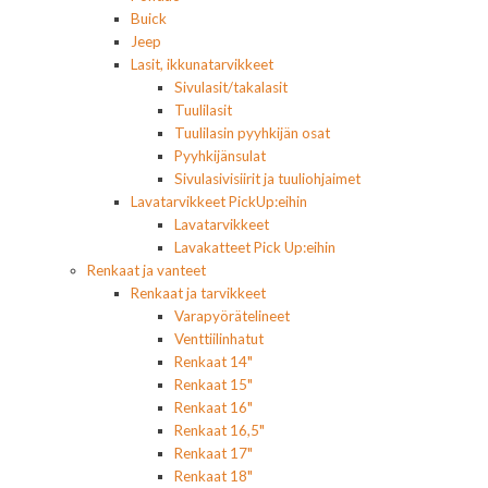
Buick
Jeep
Lasit, ikkunatarvikkeet
Sivulasit/takalasit
Tuulilasit
Tuulilasin pyyhkijän osat
Pyyhkijänsulat
Sivulasivisiirit ja tuuliohjaimet
Lavatarvikkeet PickUp:eihin
Lavatarvikkeet
Lavakatteet Pick Up:eihin
Renkaat ja vanteet
Renkaat ja tarvikkeet
Varapyörätelineet
Venttiilinhatut
Renkaat 14"
Renkaat 15"
Renkaat 16"
Renkaat 16,5"
Renkaat 17"
Renkaat 18"