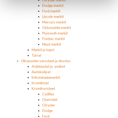
Dodge merkit
Ford merkit
Lincoln merkit
Mercury merkit
Oldsmobile merkit
Plymouth merkit
Pontiac merkit
Muut merkit
Merkit ja logot
Tarrat
Ulkopuolen varusteet ja ehostus
Astinlaudat ja -putket
Aurinkolipat
Erikoiskeulamerkit
Kromilistat
Kromikoristeet
Cadillac
Chevrolet
Chrysler
Dodge
Ford