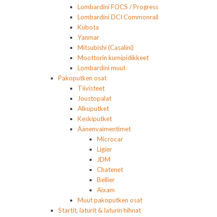
Lombardini FOCS / Progress
Lombardini DCI Commonrail
Kubota
Yanmar
Mitsubishi (Casalini)
Moottorin kumipidikkeet
Lombardini muut
Pakoputken osat
Tiivisteet
Joustopalat
Alkuputket
Keskiputket
Äänenvaimentimet
Microcar
Ligier
JDM
Chatenet
Bellier
Aixam
Muut pakoputken osat
Startit, laturit & laturin hihnat