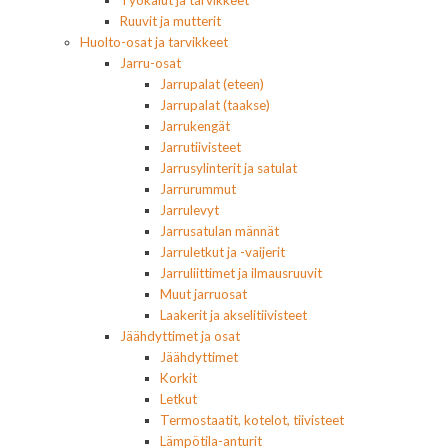
Ruuvit ja mutterit
Huolto-osat ja tarvikkeet
Jarru-osat
Jarrupalat (eteen)
Jarrupalat (taakse)
Jarrukengät
Jarrutiivisteet
Jarrusylinterit ja satulat
Jarrurummut
Jarrulevyt
Jarrusatulan männät
Jarruletkut ja -vaijerit
Jarruliittimet ja ilmausruuvit
Muut jarruosat
Laakerit ja akselitiivisteet
Jäähdyttimet ja osat
Jäähdyttimet
Korkit
Letkut
Termostaatit, kotelot, tiivisteet
Lämpötila-anturit