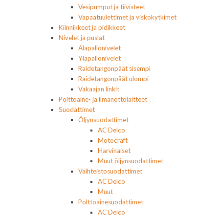
Vesipumput ja tiivisteet
Vapaatuulettimet ja viskokytkimet
Kiinnikkeet ja pidikkeet
Nivelet ja puslat
Alapallonivelet
Yläpallonivelet
Raidetangonpäät sisempi
Raidetangonpäät ulompi
Vakaajan linkit
Polttoaine- ja ilmanottolaitteet
Suodattimet
Öljynsuodattimet
AC Delco
Motocraft
Harvinaiset
Muut öljynsuodattimet
Vaihteistosuodattimet
AC Delco
Muut
Polttoainesuodattimet
AC Delco