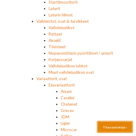
Starttimoottorit
Laturit
Laturin hihnat
Vaihteistot, osat & tarvikkeet
Vaihdelaatikot
Rattaat
Akselit
Tiivisteet
Nopeusmittarin pyörittimet / anturit
Korjaussarjat
Vaihdelaatikon lohkot
Muut vaihdelaatikon osat
Variaattorit, osat
Etuvariaattorit
Aixam
Casalini
Chatenet
Grecav
JDM
Ligier
Tilaa uutiskirje ›
Microcar
Bellier