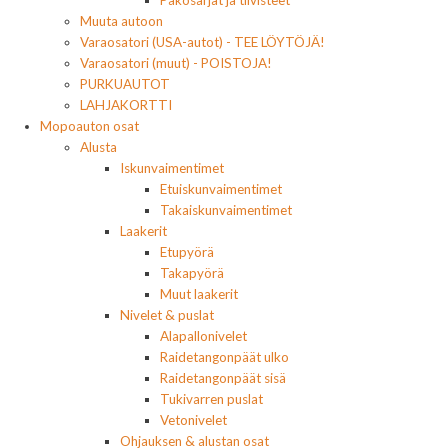
Muuta autoon
Varaosatori (USA-autot) - TEE LÖYTÖJÄ!
Varaosatori (muut) - POISTOJA!
PURKUAUTOT
LAHJAKORTTI
Mopoauton osat
Alusta
Iskunvaimentimet
Etuiskunvaimentimet
Takaiskunvaimentimet
Laakerit
Etupyörä
Takapyörä
Muut laakerit
Nivelet & puslat
Alapallonivelet
Raidetangonpäät ulko
Raidetangonpäät sisä
Tukivarren puslat
Vetonivelet
Ohjauksen & alustan osat