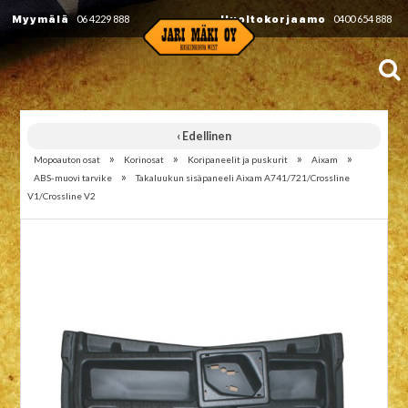
Myymälä
06 4229 888
Huoltokorjaamo
0400 654 888
‹ Edellinen
»
»
»
»
Mopoauton osat
Korinosat
Koripaneelit ja puskurit
Aixam
»
ABS-muovi tarvike
Takaluukun sisäpaneeli Aixam A741/721/Crossline
V1/Crossline V2