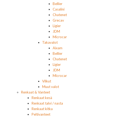
Bellier
Casalini
Chatenet
Grecav
Ligier
JDM
Microcar
Takavalot
Aixam
Bellier
Chatenet
Ligier
JDM
Microcar
Vilkut
Muut valot
Renkaat & Vanteet
Renkaat kesä
Renkaat talvi / nasta
Renkaat kitka
Peltivanteet