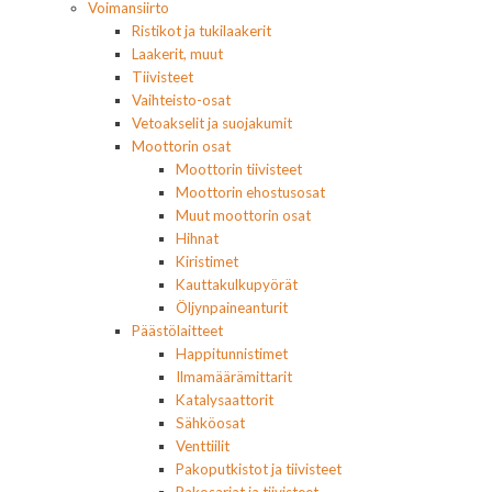
Voimansiirto
Ristikot ja tukilaakerit
Laakerit, muut
Tiivisteet
Vaihteisto-osat
Vetoakselit ja suojakumit
Moottorin osat
Moottorin tiivisteet
Moottorin ehostusosat
Muut moottorin osat
Hihnat
Kiristimet
Kauttakulkupyörät
Öljynpaineanturit
Päästölaitteet
Happitunnistimet
Ilmamäärämittarit
Katalysaattorit
Sähköosat
Venttiilit
Pakoputkistot ja tiivisteet
Pakosarjat ja tiivisteet