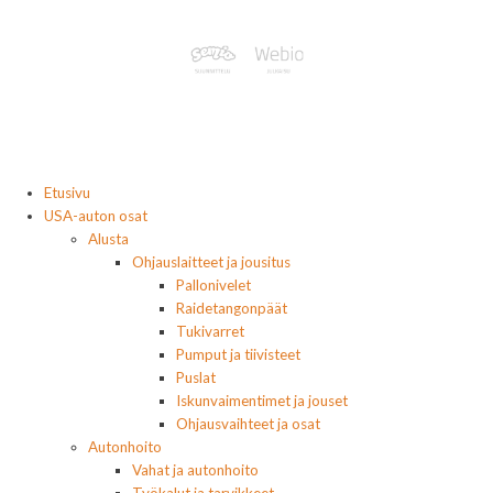
Etusivu
USA-auton osat
Alusta
Ohjauslaitteet ja jousitus
Pallonivelet
Raidetangonpäät
Tukivarret
Pumput ja tiivisteet
Puslat
Iskunvaimentimet ja jouset
Ohjausvaihteet ja osat
Autonhoito
Vahat ja autonhoito
Työkalut ja tarvikkeet