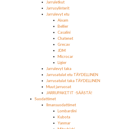
Jarruletkut
Jarrusylinterit
Jarrulevyt etu
Aixam
Bellier
Casalini
Chatenet
Grecav
JDM
Microcar
Ligier
Jarrulevyt taka
Jarrusatulat etu TÄYDELLINEN
Jarrusatulat taka TÄYDELLINEN
Muut jarruosat
JARRUPAKETIT -SÄÄSTÄ!
Suodattimet
Ilmansuodattimet
Lombardini
Kubota
Yanmar
Mitsubishi