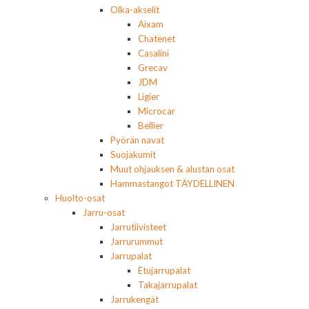
Olka-akselit
Aixam
Chatenet
Casalini
Grecav
JDM
Ligier
Microcar
Bellier
Pyörän navat
Suojakumit
Muut ohjauksen & alustan osat
Hammastangot TÄYDELLINEN
Huolto-osat
Jarru-osat
Jarrutiivisteet
Jarrurummut
Jarrupalat
Etujarrupalat
Takajarrupalat
Jarrukengät