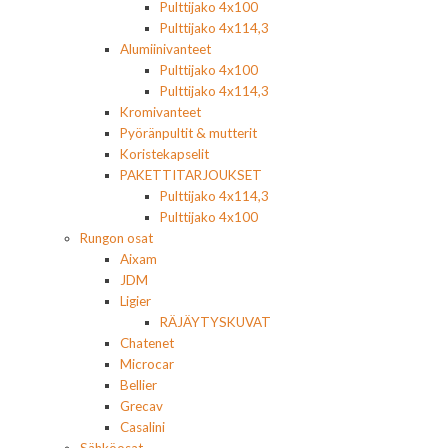
Pulttijako 4x100
Pulttijako 4x114,3
Alumiinivanteet
Pulttijako 4x100
Pulttijako 4x114,3
Kromivanteet
Pyöränpultit & mutterit
Koristekapselit
PAKETTITARJOUKSET
Pulttijako 4x114,3
Pulttijako 4x100
Rungon osat
Aixam
JDM
Ligier
RÄJÄYTYSKUVAT
Chatenet
Microcar
Bellier
Grecav
Casalini
Sähköosat