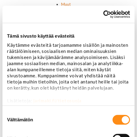
Muut
Parkit / Vilkut
Sumu- ja peruutusvalot
Sivuvalot ja markerit
Polttimot
Tämä sivusto käyttää evästeitä
Sähköosat
Akut
Käytämme evästeitä tarjoamamme sisällön ja mainosten
Lasinnostin- ja keskuslukon moottorit
räätälöimiseen, sosiaalisen median ominaisuuksien
Laturit ja laturin osat
tukemiseen ja kävijämäärämme analysoimiseen. Lisäksi
Laturit
jaamme sosiaalisen median, mainosalan ja analytiikka-
Laturin osat
alan kumppaneillemme tietoja siitä, miten käytät
Lämmitys ja ilmastointi
sivustoamme. Kumppanimme voivat yhdistää näitä
Etuvastukset
tietoja muihin tietoihin, joita olet antanut heille tai joita
on kerätty, kun olet käyttänyt heidän palvelujaan.
Kennot
Kompressorit ja osat
Lisätietoja:
jarimaki.fi/tietosuoja
Käyttöpaneelit / kytkimet
Moottorit
Suostumuksen
Ilmastoinnin osat
valinta
Välttämätön
Muut
Ohjainlaitteet
Startit ja startin osat