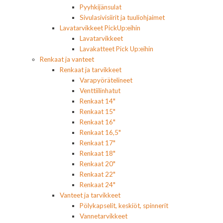
Pyyhkijänsulat
Sivulasivisiirit ja tuuliohjaimet
Lavatarvikkeet PickUp:eihin
Lavatarvikkeet
Lavakatteet Pick Up:eihin
Renkaat ja vanteet
Renkaat ja tarvikkeet
Varapyörätelineet
Venttiilinhatut
Renkaat 14"
Renkaat 15"
Renkaat 16"
Renkaat 16,5"
Renkaat 17"
Renkaat 18"
Renkaat 20"
Renkaat 22"
Renkaat 24"
Vanteet ja tarvikkeet
Pölykapselit, keskiöt, spinnerit
Vannetarvikkeet