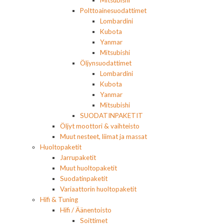
Polttoainesuodattimet
Lombardini
Kubota
Yanmar
Mitsubishi
Öljynsuodattimet
Lombardini
Kubota
Yanmar
Mitsubishi
SUODATINPAKETIT
Öljyt moottori & vaihteisto
Muut nesteet, liimat ja massat
Huoltopaketit
Jarrupaketit
Muut huoltopaketit
Suodatinpaketit
Variaattorin huoltopaketit
Hifi & Tuning
Hifi / Äänentoisto
Soittimet