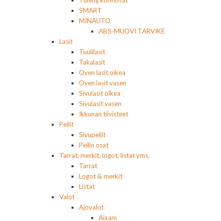
SMART
MINAUTO
ABS-MUOVI TARVIKE
Lasit
Tuulilasit
Takalasit
Oven lasit oikea
Oven lasit vasen
Sivulasit oikea
Sivulasit vasen
Ikkunan tiivisteet
Peilit
Sivupeilit
Peilin osat
Tarrat, merkit, logot, listat yms.
Tarrat
Logot & merkit
Listat
Valot
Ajovalot
Aixam