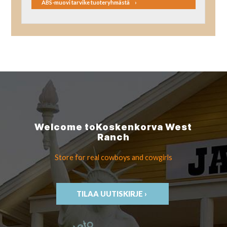
ABS-muovi tarvike tuoteryhmästä
Welcome to
Koskenkorva
West
Ranch
Store for real cowboys
and cowgirls
TILAA UUTISKIRJE ›