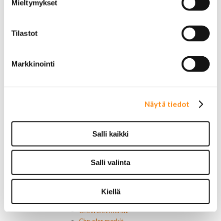
Mieltymykset
Starttimoottorit
Starttimoottorin osat
Sytytysosat
Tilastot
Sähköosat
Ajovalokytkimet
Jarruvalokytkimet
Markkinointi
Keskuslukon kytkimet
Lasinnostimen kytkimet
Lämmityslaitteen osat
Muut kytkimet ja sähköosat
Näytä tiedot
Nelivedon kytkimet
Ovivalokykimet
Releet ja sulakkeet
Salli kaikki
Vakionopeudensäätimen osat
Tarrat, tunnukset, logot, merkit
Alkuperäiset tarrat ja teipit
Salli valinta
Käytetyt alkuperäismerkit
AMC merkit
Buick merkit
Kiellä
Cadillac merkit
Chevrolet merkit
Chrysler merkit