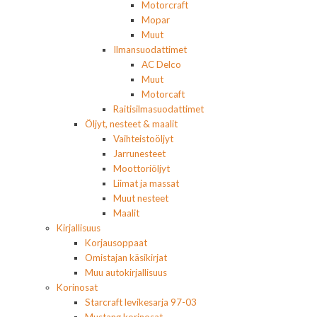
Motorcraft
Mopar
Muut
Ilmansuodattimet
AC Delco
Muut
Motorcaft
Raitisilmasuodattimet
Öljyt, nesteet & maalit
Vaihteistoöljyt
Jarrunesteet
Moottoriöljyt
Liimat ja massat
Muut nesteet
Maalit
Kirjallisuus
Korjausoppaat
Omistajan käsikirjat
Muu autokirjallisuus
Korinosat
Starcraft levikesarja 97-03
Mustang korinosat