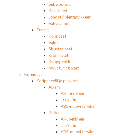
Subwooferit
Kaiuttimet
Johdot / pientarvikkeet
Vahvistimet
Tuning
Korinosat
Valot
Sisustan osat
Kromilistat
Kuppipenkit
Muut tuning osat
Korinosat
Koripaneelit ja puskurit
Aixam
Alkuperäinen
Lasikuitu
ABS-muovi tarvike
Bellier
Alkuperäinen
Lasikuitu
ABS-muovi tarvike