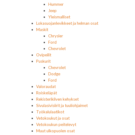
Hummer
Jeep
Yleismalliset
Lokasuojanlevikkeet ja helman osat
Maskit
Chrysler
Ford
Chevrolet
Ovipeilit
Puskurit
Chevrolet
Dodge
Ford
Valoraudat
Roiskeläpät
Rekisterikilven kehykset
Sivulasivisiirit ja tuuliohjaimet
Työkalulaatikot
Vetokoukut ja osat
Vetokoukun peitelevyt
Muut ulkopuolen osat