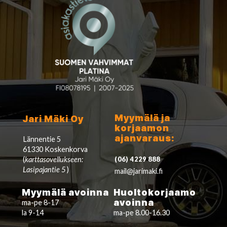
Myymälä ja
Jari Mäki Oy
korjaamon
ajanvaraus:
Lännentie 5
61330 Koskenkorva
(
karttasovellukseen:
(06) 4229 888
Lasipajantie 5
)
mail@jarimaki.fi
Myymälä avoinna
Huoltokorjaamo
avoinna
ma-pe 8-17
la 9-14
ma-pe 8.00-16.30