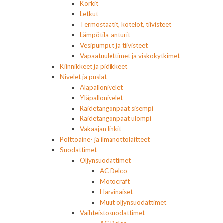
Korkit
Letkut
Termostaatit, kotelot, tiivisteet
Lämpötila-anturit
Vesipumput ja tiivisteet
Vapaatuulettimet ja viskokytkimet
Kiinnikkeet ja pidikkeet
Nivelet ja puslat
Alapallonivelet
Yläpallonivelet
Raidetangonpäät sisempi
Raidetangonpäät ulompi
Vakaajan linkit
Polttoaine- ja ilmanottolaitteet
Suodattimet
Öljynsuodattimet
AC Delco
Motocraft
Harvinaiset
Muut öljynsuodattimet
Vaihteistosuodattimet
AC Delco