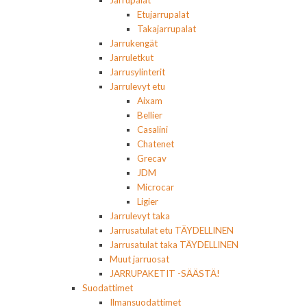
Etujarrupalat
Takajarrupalat
Jarrukengät
Jarruletkut
Jarrusylinterit
Jarrulevyt etu
Aixam
Bellier
Casalini
Chatenet
Grecav
JDM
Microcar
Ligier
Jarrulevyt taka
Jarrusatulat etu TÄYDELLINEN
Jarrusatulat taka TÄYDELLINEN
Muut jarruosat
JARRUPAKETIT -SÄÄSTÄ!
Suodattimet
Ilmansuodattimet