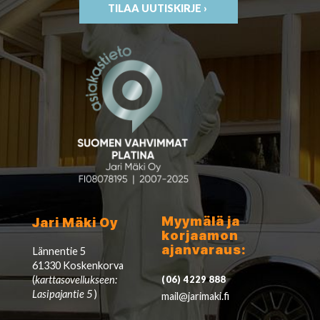
TILAA UUTISKIRJE ›
Myymälä ja
Jari Mäki Oy
korjaamon
ajanvaraus:
Lännentie 5
61330 Koskenkorva
(
karttasovellukseen:
(06) 4229 888
Lasipajantie 5
)
mail@jarimaki.fi