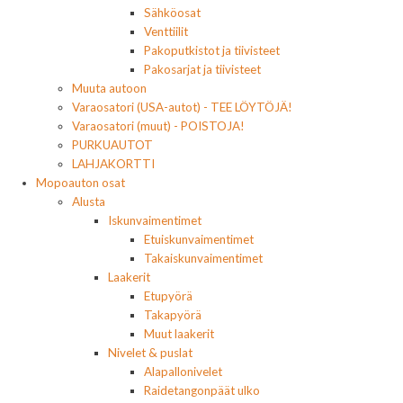
Sähköosat
Venttiilit
Pakoputkistot ja tiivisteet
Pakosarjat ja tiivisteet
Muuta autoon
Varaosatori (USA-autot) - TEE LÖYTÖJÄ!
Varaosatori (muut) - POISTOJA!
PURKUAUTOT
LAHJAKORTTI
Mopoauton osat
Alusta
Iskunvaimentimet
Etuiskunvaimentimet
Takaiskunvaimentimet
Laakerit
Etupyörä
Takapyörä
Muut laakerit
Nivelet & puslat
Alapallonivelet
Raidetangonpäät ulko