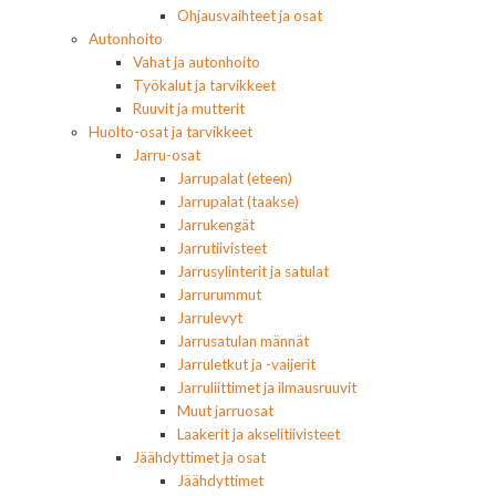
Ohjausvaihteet ja osat
Autonhoito
Vahat ja autonhoito
Työkalut ja tarvikkeet
Ruuvit ja mutterit
Huolto-osat ja tarvikkeet
Jarru-osat
Jarrupalat (eteen)
Jarrupalat (taakse)
Jarrukengät
Jarrutiivisteet
Jarrusylinterit ja satulat
Jarrurummut
Jarrulevyt
Jarrusatulan männät
Jarruletkut ja -vaijerit
Jarruliittimet ja ilmausruuvit
Muut jarruosat
Laakerit ja akselitiivisteet
Jäähdyttimet ja osat
Jäähdyttimet