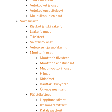
Vetokoukut ja osat
Vetokoukun peitelevyt
Muut ulkopuolen osat
Voimansiirto
Ristikot ja tukilaakerit
Laakerit, muut
Tiivisteet
Vaihteisto-osat
Vetoakselit ja suojakumit
Moottorin osat
Moottorin tiivisteet
Moottorin ehostusosat
Muut moottorin osat
Hihnat
Kiristimet
Kauttakulkupyörät
Öljynpaineanturit
Päästölaitteet
Happitunnistimet
Ilmamäärämittarit
Katalysaattorit