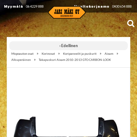
Myymälä
06 4229 888
Huoltokorjaamo
0400 654 888
‹ Edellinen
»
»
»
»
Mopoauton osat
Korinosat
Koripaneelit ja puskurit
Aixam
»
Alkuperäinen
Takapuskuri Aixam 2010-2013 GTO CARBON-LOOK