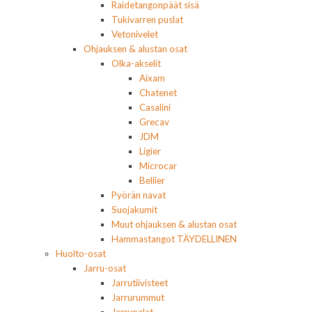
Raidetangonpäät sisä
Tukivarren puslat
Vetonivelet
Ohjauksen & alustan osat
Olka-akselit
Aixam
Chatenet
Casalini
Grecav
JDM
Ligier
Microcar
Bellier
Pyörän navat
Suojakumit
Muut ohjauksen & alustan osat
Hammastangot TÄYDELLINEN
Huolto-osat
Jarru-osat
Jarrutiivisteet
Jarrurummut
Jarrupalat