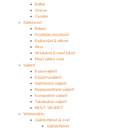
Bellier
Grecav
Casalini
Sähköosat
Releet
Pyyhkijän moottorit
Katkaisijat & viikset
Akut
Virtalukot & muut lukot
Muut sähkö-osat
Vaijerit
Kaasuvaijerit
Käsijarruvaijerit
Vaihteiston vaijerit
Nopeusmittarin vaijerit
Konepeiton vaijerit
Takaluukun vaijerit
MUUT VAIJERIT
Voimansiirto
Jäähdyttimet & osat
Jäähdyttimet