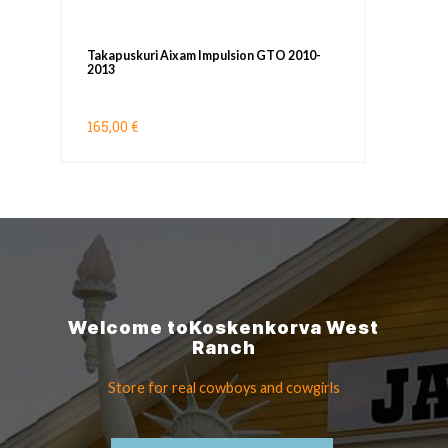
Takapuskuri Aixam Impulsion GTO 2010-
2013
165,00 €
Welcome to
Koskenkorva
West
Ranch
Store for real cowboys
and cowgirls