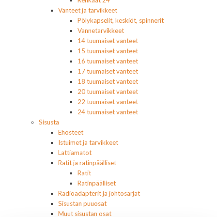
Vanteet ja tarvikkeet
Pölykapselit, keskiöt, spinnerit
Vannetarvikkeet
14 tuumaiset vanteet
15 tuumaiset vanteet
16 tuumaiset vanteet
17 tuumaiset vanteet
18 tuumaiset vanteet
20 tuumaiset vanteet
22 tuumaiset vanteet
24 tuumaiset vanteet
Sisusta
Ehosteet
Istuimet ja tarvikkeet
Lattiamatot
Ratit ja ratinpäälliset
Ratit
Ratinpäälliset
Radioadapterit ja johtosarjat
Sisustan puuosat
Muut sisustan osat