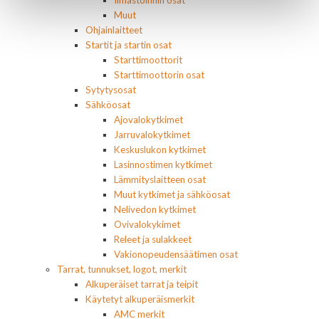
Muut
Ohjainlaitteet
Startit ja startin osat
Starttimoottorit
Starttimoottorin osat
Sytytysosat
Sähköosat
Ajovalokytkimet
Jarruvalokytkimet
Keskuslukon kytkimet
Lasinnostimen kytkimet
Lämmityslaitteen osat
Muut kytkimet ja sähköosat
Nelivedon kytkimet
Ovivalokykimet
Releet ja sulakkeet
Vakionopeudensäätimen osat
Tarrat, tunnukset, logot, merkit
Alkuperäiset tarrat ja teipit
Käytetyt alkuperäismerkit
AMC merkit