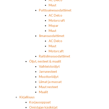
Muut
Polttoainesuodattimet
AC Delco
Motorcraft
Mopar
Muut
Ilmansuodattimet
AC Delco
Muut
Motorcaft
Raitisilmasuodattimet
Öljyt, nesteet & maalit
Vaihteistoöljyt
Jarrunesteet
Moottoriöljyt
Liimat ja massat
Muut nesteet
Maalit
Kirjallisuus
Korjausoppaat
Omistajan käsikirjat