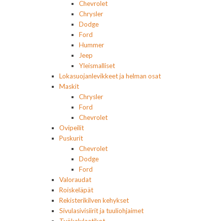
Chevrolet
Chrysler
Dodge
Ford
Hummer
Jeep
Yleismalliset
Lokasuojanlevikkeet ja helman osat
Maskit
Chrysler
Ford
Chevrolet
Ovipeilit
Puskurit
Chevrolet
Dodge
Ford
Valoraudat
Roiskeläpät
Rekisterikilven kehykset
Sivulasivisiirit ja tuuliohjaimet
Työkalulaatikot