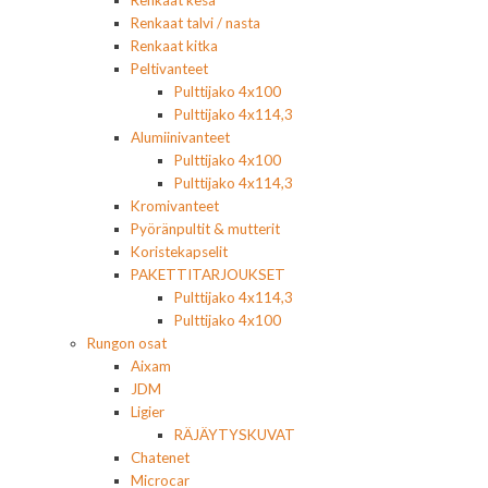
Renkaat talvi / nasta
Renkaat kitka
Peltivanteet
Pulttijako 4x100
Pulttijako 4x114,3
Alumiinivanteet
Pulttijako 4x100
Pulttijako 4x114,3
Kromivanteet
Pyöränpultit & mutterit
Koristekapselit
PAKETTITARJOUKSET
Pulttijako 4x114,3
Pulttijako 4x100
Rungon osat
Aixam
JDM
Ligier
RÄJÄYTYSKUVAT
Chatenet
Microcar