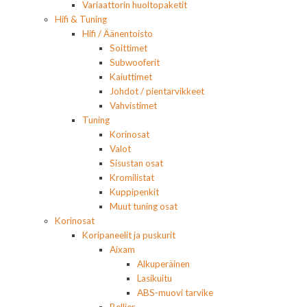
Variaattorin huoltopaketit
Hifi & Tuning
Hifi / Äänentoisto
Soittimet
Subwooferit
Kaiuttimet
Johdot / pientarvikkeet
Vahvistimet
Tuning
Korinosat
Valot
Sisustan osat
Kromilistat
Kuppipenkit
Muut tuning osat
Korinosat
Koripaneelit ja puskurit
Aixam
Alkuperäinen
Lasikuitu
ABS-muovi tarvike
Bellier