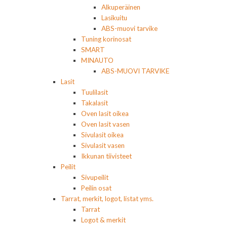
Alkuperäinen
Lasikuitu
ABS-muovi tarvike
Tuning korinosat
SMART
MINAUTO
ABS-MUOVI TARVIKE
Lasit
Tuulilasit
Takalasit
Oven lasit oikea
Oven lasit vasen
Sivulasit oikea
Sivulasit vasen
Ikkunan tiivisteet
Peilit
Sivupeilit
Peilin osat
Tarrat, merkit, logot, listat yms.
Tarrat
Logot & merkit