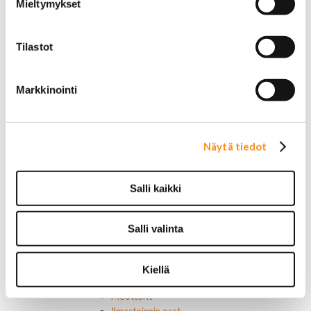
Mieltymykset
Ford muut
Hummer
Jeep
Tilastot
Lincoln
Muut
Parkit / Vilkut
Markkinointi
Sumu- ja peruutusvalot
Sivuvalot ja markerit
Polttimot
Sähköosat
Näytä tiedot
Akut
Lasinnostin- ja keskuslukon moottorit
Laturit ja laturin osat
Salli kaikki
Laturit
Laturin osat
Lämmitys ja ilmastointi
Salli valinta
Etuvastukset
Kennot
Kompressorit ja osat
Kiellä
Käyttöpaneelit / kytkimet
Moottorit
Ilmastoinnin osat