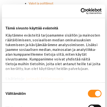
Valot ja polttimot
Valosarjat
Ajovalot
Cadillac
Chevorlet P/U
Tämä sivusto käyttää evästeitä
Corvette
Chevrolet muut
Käytämme evästeitä tarjoamamme sisällön ja mainosten
Chrysler
räätälöimiseen, sosiaalisen median ominaisuuksien
Dodge
tukemiseen ja kävijämäärämme analysoimiseen. Lisäksi
Ford P/U
jaamme sosiaalisen median, mainosalan ja analytiikka-
Ford muut
alan kumppaneillemme tietoja siitä, miten käytät
Lincoln
sivustoamme. Kumppanimme voivat yhdistää näitä
Hummer
tietoja muihin tietoihin, joita olet antanut heille tai joita
on kerätty, kun olet käyttänyt heidän palvelujaan.
Jeep
Takavalot
Lisätietoja:
jarimaki.fi/tietosuoja
Cadillac
Chevrolet
Suostumuksen
Corvette
valinta
Välttämätön
Chrysler
Dodge
Ford P/U