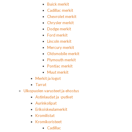
Buick merkit
Cadillac merkit
Chevrolet merkit
Chrysler merkit
Dodge merkit
Ford merkit
Lincoln merkit
Mercury merkit
Oldsmobile merkit
Plymouth merkit
Pontiac merkit
Muut merkit
Merkit ja logot
Tarrat
Ulkopuolen varusteet ja ehostus
Astinlaudat ja -putket
Aurinkolipat
Erikoiskeulamerkit
Kromilistat
Kromikoristeet
Cadillac