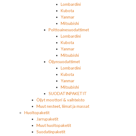
Lombardini
Kubota
Yanmar
Mitsubishi
Polttoainesuodattimet
Lombardini
Kubota
Yanmar
Mitsubishi
Öljynsuodattimet
Lombardini
Kubota
Yanmar
Mitsubishi
SUODATINPAKETIT
Öljyt moottori & vaihteisto
Muut nesteet, liimat ja massat
Huoltopaketit
Jarrupaketit
Muut huoltopaketit
Suodatinpaketit