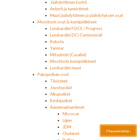
Jäähdyttimen korkit
Anturit ja tunnistimet
Muut jäähdyttimen ja jäähdytyksen osat
Moottorin osat & kumipidikkeet
Lombardini FOCS / Progress
Lombardini DCI Commonrail
Kubota
Yanmar
Mitsubishi (Casalini)
Moottorin kumipidikkeet
Lombardini muut
Pakoputken osat
Tiivisteet
Joustopalat
Alkuputket
Keskiputket
Äänenvaimentimet
Microcar
Ligier
JDM
Tilaa uutiskirje ›
Chatenet
Bellier