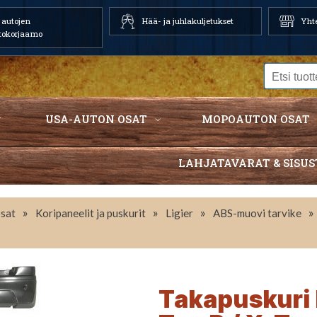
autojen
Hää- ja juhlakuljetukset
Yhte
tokorjaamo
USA-AUTON OSAT
MOPOAUTON OSAT
LAHJATAVARAT & SISUS
»
»
»
»
sat
Koripaneelit ja puskurit
Ligier
ABS-muovi tarvike
Takapuskuri 