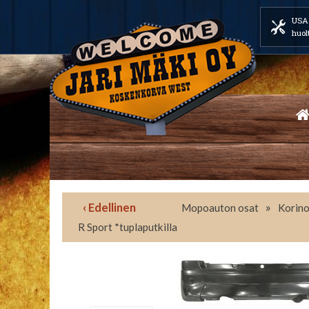
USA 
huol
‹ Edellinen
»
Mopoauton osat
Korino
R Sport *tuplaputkilla