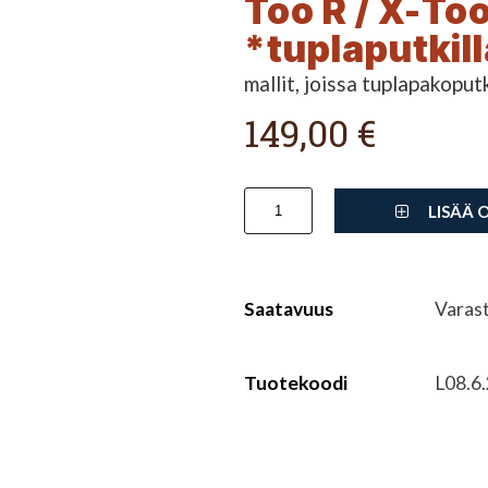
Too R / X-To
*tuplaputkill
mallit, joissa tuplapakoput
149,00 €
LISÄÄ 
Saatavuus
Varas
Tuotekoodi
L08.6