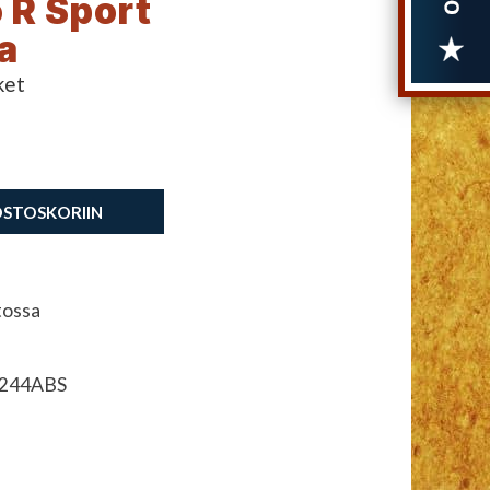
o R Sport
a
ket
OSTOSKORIIN
tossa
.244ABS