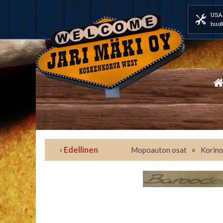
USA 
huol
‹ Edellinen
»
Mopoauton osat
Korino