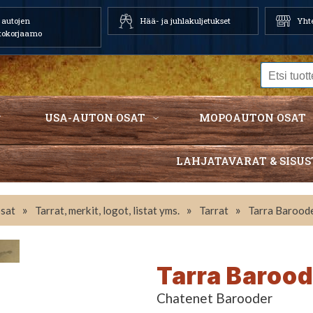
autojen
Hää- ja juhlakuljetukset
Yhte
tokorjaamo
USA-AUTON OSAT
MOPOAUTON OSAT
LAHJATAVARAT & SISUS
»
»
»
sat
Tarrat, merkit, logot, listat yms.
Tarrat
Tarra Barood
Tarra Baroo
Chatenet Barooder