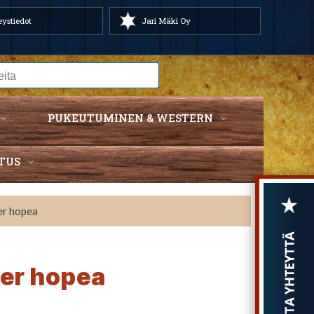
ystiedot
Jari Mäki Oy
PUKEUTUMINEN & WESTERN
TUS
er hopea
der hopea