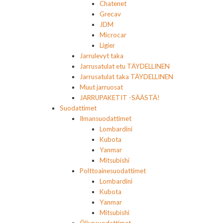
Chatenet
Grecav
JDM
Microcar
Ligier
Jarrulevyt taka
Jarrusatulat etu TÄYDELLINEN
Jarrusatulat taka TÄYDELLINEN
Muut jarruosat
JARRUPAKETIT -SÄÄSTÄ!
Suodattimet
Ilmansuodattimet
Lombardini
Kubota
Yanmar
Mitsubishi
Polttoainesuodattimet
Lombardini
Kubota
Yanmar
Mitsubishi
Öljynsuodattimet