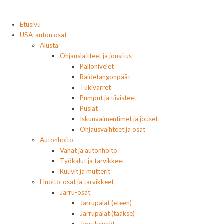
Etusivu
USA-auton osat
Alusta
Ohjauslaitteet ja jousitus
Pallonivelet
Raidetangonpäät
Tukivarret
Pumput ja tiivisteet
Puslat
Iskunvaimentimet ja jouset
Ohjausvaihteet ja osat
Autonhoito
Vahat ja autonhoito
Työkalut ja tarvikkeet
Ruuvit ja mutterit
Huolto-osat ja tarvikkeet
Jarru-osat
Jarrupalat (eteen)
Jarrupalat (taakse)
Jarrukengät