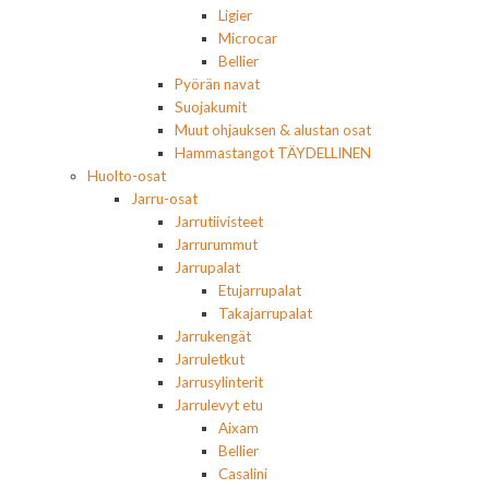
Ligier
Microcar
Bellier
Pyörän navat
Suojakumit
Muut ohjauksen & alustan osat
Hammastangot TÄYDELLINEN
Huolto-osat
Jarru-osat
Jarrutiivisteet
Jarrurummut
Jarrupalat
Etujarrupalat
Takajarrupalat
Jarrukengät
Jarruletkut
Jarrusylinterit
Jarrulevyt etu
Aixam
Bellier
Casalini