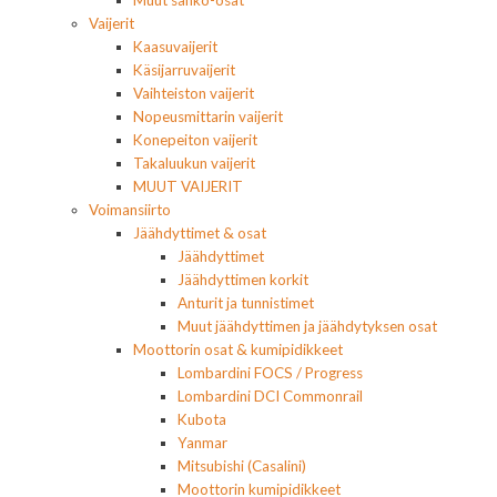
Vaijerit
Kaasuvaijerit
Käsijarruvaijerit
Vaihteiston vaijerit
Nopeusmittarin vaijerit
Konepeiton vaijerit
Takaluukun vaijerit
MUUT VAIJERIT
Voimansiirto
Jäähdyttimet & osat
Jäähdyttimet
Jäähdyttimen korkit
Anturit ja tunnistimet
Muut jäähdyttimen ja jäähdytyksen osat
Moottorin osat & kumipidikkeet
Lombardini FOCS / Progress
Lombardini DCI Commonrail
Kubota
Yanmar
Mitsubishi (Casalini)
Moottorin kumipidikkeet