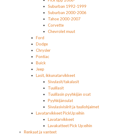
Suburban 1992-1999
Suburban 2000-2006
Tahoe 2000-2007
Corvette
Chevrolet muut
Ford
Dodge
Chrysler
Pontiac
Buick
Jeep
Lasit, ikkunatarvikkeet
Sivulasit/takalasit
Tuulilasit
Tuulilasin pyyhkijän osat
Pyyhkijänsulat
Sivulasivisiirit ja tuuliohjaimet
Lavatarvikkeet PickUp:eihin
Lavatarvikkeet
Lavakatteet Pick Up:eihin
Renkaat ja vanteet