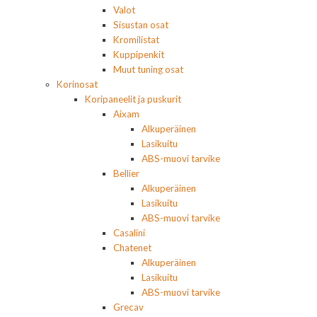
Valot
Sisustan osat
Kromilistat
Kuppipenkit
Muut tuning osat
Korinosat
Koripaneelit ja puskurit
Aixam
Alkuperäinen
Lasikuitu
ABS-muovi tarvike
Bellier
Alkuperäinen
Lasikuitu
ABS-muovi tarvike
Casalini
Chatenet
Alkuperäinen
Lasikuitu
ABS-muovi tarvike
Grecav