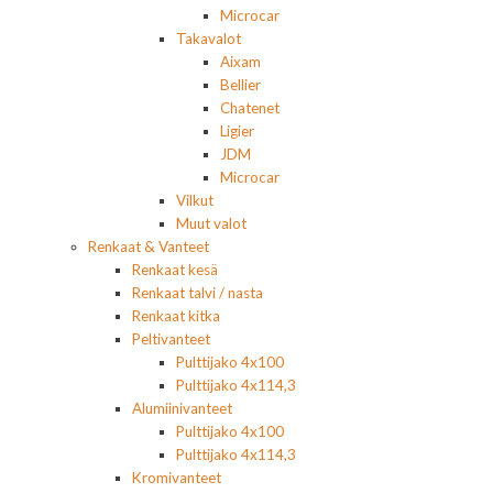
Microcar
Takavalot
Aixam
Bellier
Chatenet
Ligier
JDM
Microcar
Vilkut
Muut valot
Renkaat & Vanteet
Renkaat kesä
Renkaat talvi / nasta
Renkaat kitka
Peltivanteet
Pulttijako 4x100
Pulttijako 4x114,3
Alumiinivanteet
Pulttijako 4x100
Pulttijako 4x114,3
Kromivanteet