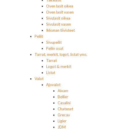
Oven lasit oikea
Oven lasit vasen
Sivulasit oikea
Sivulasit vasen
Ikkunan tiivisteet
Peilit
Sivupeilit
Peilin osat
Tarrat, merkit, logot, listat yms.
Tarrat
Logot & merkit
Listat
Valot
Ajovalot
Aixam
Bellier
Casalini
Chatenet
Grecav
Ligier
JDM