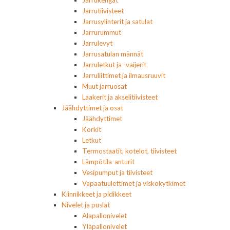
Jarrutiivisteet
Jarrusylinterit ja satulat
Jarrurummut
Jarrulevyt
Jarrusatulan männät
Jarruletkut ja -vaijerit
Jarruliittimet ja ilmausruuvit
Muut jarruosat
Laakerit ja akselitiivisteet
Jäähdyttimet ja osat
Jäähdyttimet
Korkit
Letkut
Termostaatit, kotelot, tiivisteet
Lämpötila-anturit
Vesipumput ja tiivisteet
Vapaatuulettimet ja viskokytkimet
Kiinnikkeet ja pidikkeet
Nivelet ja puslat
Alapallonivelet
Yläpallonivelet