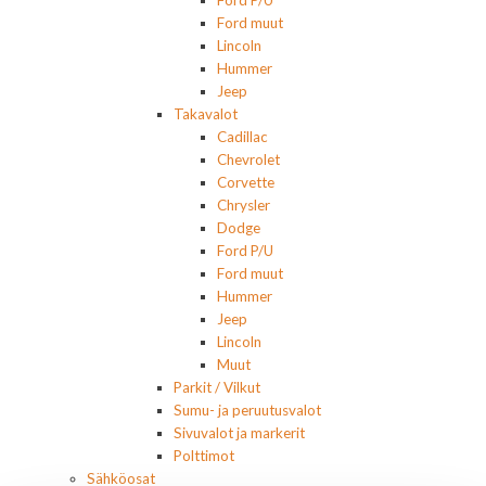
Ford muut
Lincoln
Hummer
Jeep
Takavalot
Cadillac
Chevrolet
Corvette
Chrysler
Dodge
Ford P/U
Ford muut
Hummer
Jeep
Lincoln
Muut
Parkit / Vilkut
Sumu- ja peruutusvalot
Sivuvalot ja markerit
Polttimot
Sähköosat