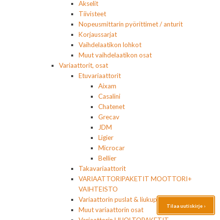
Akselit
Tiivisteet
Nopeusmittarin pyörittimet / anturit
Korjaussarjat
Vaihdelaatikon lohkot
Muut vaihdelaatikon osat
Variaattorit, osat
Etuvariaattorit
Aixam
Casalini
Chatenet
Grecav
JDM
Ligier
Microcar
Bellier
Takavariaattorit
VARIAATTORIPAKETIT MOOTTORI+
VAIHTEISTO
Variaattorin puslat & liukupalat
Tilaa uutiskirje ›
Muut variaattorin osat
Variaattorin HUOLTOPAKETIT