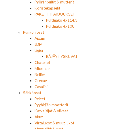
Pyöränpultit & mutterit
Koristekapselit
PAKETTITARJOUKSET
Pulttijako 4x114,3
Pulttijako 4x100
Rungon osat
Aixam
JDM
Ligier
RÄJÄYTYSKUVAT
Chatenet
Microcar
Bellier
Grecav
Casalini
Sähköosat
Releet
Pyyhkijän moottorit
Katkaisijat & viikset
Akut
Virtalukot & muut lukot
Muut sähkö-osat