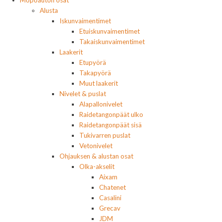
Alusta
Iskunvaimentimet
Etuiskunvaimentimet
Takaiskunvaimentimet
Laakerit
Etupyörä
Takapyörä
Muut laakerit
Nivelet & puslat
Alapallonivelet
Raidetangonpäät ulko
Raidetangonpäät sisä
Tukivarren puslat
Vetonivelet
Ohjauksen & alustan osat
Olka-akselit
Aixam
Chatenet
Casalini
Grecav
JDM