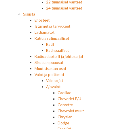
22 tuumaiset vanteet
24 tuumaiset vanteet
Sisusta
Ehosteet
Istuimet ja tarvikkeet
Lattiamatot
Ratit ja ratinpäälliset
Ratit
Ratinpäälliset
Radioadapterit ja johtosarjat
Sisustan puuosat
Muut sisustan osat
Valot ja polttimot
Valosarjat
Ajovalot
Cadillac
Chevorlet P/U
Corvette
Chevrolet muut
Chrysler
Dodge
Ford P/U