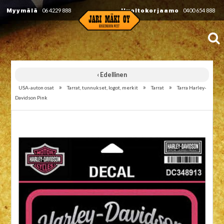
Myymälä
06 4229 888
Huoltokorjaamo
0400 654 888
‹ Edellinen
»
»
»
USA-auton osat
Tarrat, tunnukset, logot, merkit
Tarrat
Tarra Harley-
Davidson Pink