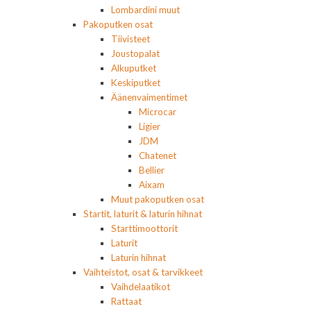
Lombardini muut
Pakoputken osat
Tiivisteet
Joustopalat
Alkuputket
Keskiputket
Äänenvaimentimet
Microcar
Ligier
JDM
Chatenet
Bellier
Aixam
Muut pakoputken osat
Startit, laturit & laturin hihnat
Starttimoottorit
Laturit
Laturin hihnat
Vaihteistot, osat & tarvikkeet
Vaihdelaatikot
Rattaat