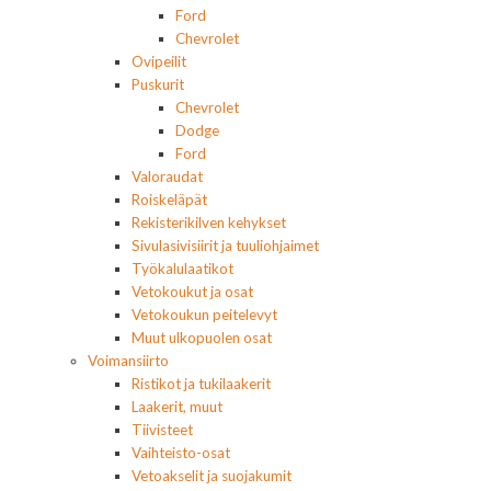
Ford
Chevrolet
Ovipeilit
Puskurit
Chevrolet
Dodge
Ford
Valoraudat
Roiskeläpät
Rekisterikilven kehykset
Sivulasivisiirit ja tuuliohjaimet
Työkalulaatikot
Vetokoukut ja osat
Vetokoukun peitelevyt
Muut ulkopuolen osat
Voimansiirto
Ristikot ja tukilaakerit
Laakerit, muut
Tiivisteet
Vaihteisto-osat
Vetoakselit ja suojakumit