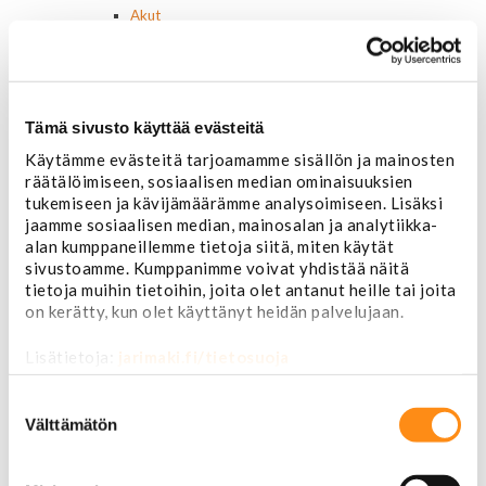
Akut
Lasinnostin- ja keskuslukon moottorit
Laturit ja laturin osat
Laturit
Laturin osat
Tämä sivusto käyttää evästeitä
Lämmitys ja ilmastointi
Etuvastukset
Käytämme evästeitä tarjoamamme sisällön ja mainosten
Kennot
räätälöimiseen, sosiaalisen median ominaisuuksien
Kompressorit ja osat
tukemiseen ja kävijämäärämme analysoimiseen. Lisäksi
Käyttöpaneelit / kytkimet
jaamme sosiaalisen median, mainosalan ja analytiikka-
Moottorit
alan kumppaneillemme tietoja siitä, miten käytät
Ilmastoinnin osat
sivustoamme. Kumppanimme voivat yhdistää näitä
Muut
tietoja muihin tietoihin, joita olet antanut heille tai joita
on kerätty, kun olet käyttänyt heidän palvelujaan.
Ohjainlaitteet
Startit ja startin osat
Lisätietoja:
jarimaki.fi/tietosuoja
Starttimoottorit
Starttimoottorin osat
Suostumuksen
Sytytysosat
valinta
Välttämätön
Sähköosat
Ajovalokytkimet
Jarruvalokytkimet