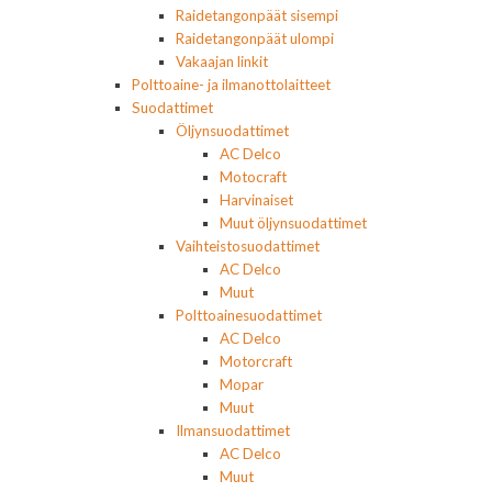
Raidetangonpäät sisempi
Raidetangonpäät ulompi
Vakaajan linkit
Polttoaine- ja ilmanottolaitteet
Suodattimet
Öljynsuodattimet
AC Delco
Motocraft
Harvinaiset
Muut öljynsuodattimet
Vaihteistosuodattimet
AC Delco
Muut
Polttoainesuodattimet
AC Delco
Motorcraft
Mopar
Muut
Ilmansuodattimet
AC Delco
Muut