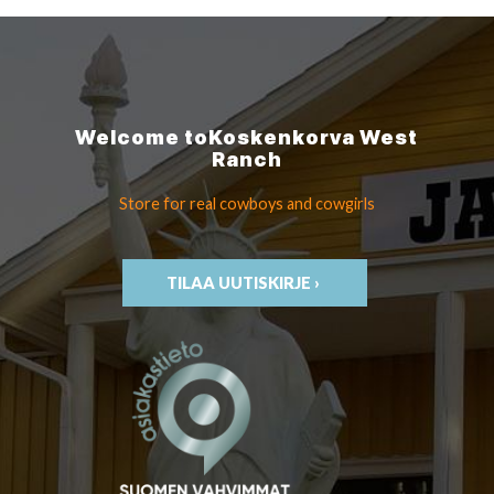
Welcome to
Koskenkorva
West
Ranch
Store for real cowboys
and cowgirls
TILAA UUTISKIRJE ›