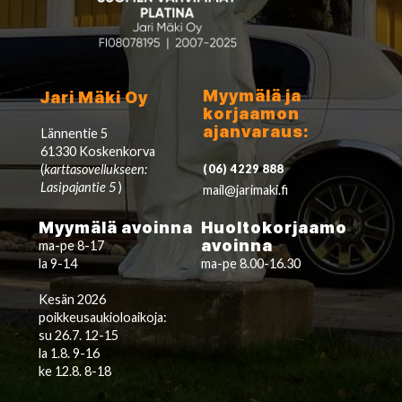
Myymälä ja
Jari Mäki Oy
korjaamon
ajanvaraus:
Lännentie 5
61330 Koskenkorva
(
karttasovellukseen:
(06) 4229 888
Lasipajantie 5
)
mail@jarimaki.fi
Myymälä avoinna
Huoltokorjaamo
avoinna
ma-pe 8-17
la 9-14
ma-pe 8.00-16.30
Kesän 2026
poikkeusaukioloaikoja:
su 26.7. 12-15
la 1.8. 9-16
ke 12.8. 8-18