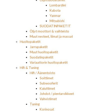
Lombardini
Kubota
Yanmar
Mitsubishi
SUODATINPAKETIT
Öljyt moottori & vaihteisto
Muut nesteet, liimat ja massat
Huoltopaketit
Jarrupaketit
Muut huoltopaketit
Suodatinpaketit
Variaattorin huoltopaketit
Hifi & Tuning
Hifi / Äänentoisto
Soittimet
Subwooferit
Kaiuttimet
Johdot / pientarvikkeet
Vahvistimet
Tuning
Korinosat