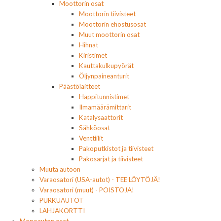
Moottorin osat
Moottorin tiivisteet
Moottorin ehostusosat
Muut moottorin osat
Hihnat
Kiristimet
Kauttakulkupyörät
Öljynpaineanturit
Päästölaitteet
Happitunnistimet
Ilmamäärämittarit
Katalysaattorit
Sähköosat
Venttiilit
Pakoputkistot ja tiivisteet
Pakosarjat ja tiivisteet
Muuta autoon
Varaosatori (USA-autot) - TEE LÖYTÖJÄ!
Varaosatori (muut) - POISTOJA!
PURKUAUTOT
LAHJAKORTTI
Mopoauton osat