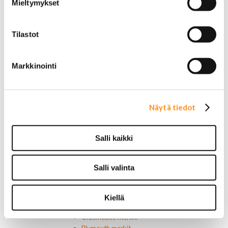
Mieltymykset
Keskuslukon kytkimet
Lasinnostimen kytkimet
Lämmityslaitteen osat
Tilastot
Muut kytkimet ja sähköosat
Nelivedon kytkimet
Ovivalokykimet
Markkinointi
Releet ja sulakkeet
Vakionopeudensäätimen osat
Tarrat, tunnukset, logot, merkit
Alkuperäiset tarrat ja teipit
Näytä tiedot
Käytetyt alkuperäismerkit
AMC merkit
Buick merkit
Salli kaikki
Cadillac merkit
Chevrolet merkit
Chrysler merkit
Salli valinta
Dodge merkit
Ford merkit
Lincoln merkit
Kiellä
Mercury merkit
Oldsmobile merkit
Plymouth merkit