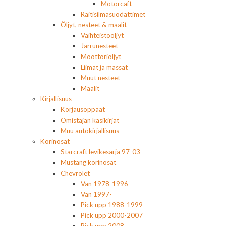
Motorcaft
Raitisilmasuodattimet
Öljyt, nesteet & maalit
Vaihteistoöljyt
Jarrunesteet
Moottoriöljyt
Liimat ja massat
Muut nesteet
Maalit
Kirjallisuus
Korjausoppaat
Omistajan käsikirjat
Muu autokirjallisuus
Korinosat
Starcraft levikesarja 97-03
Mustang korinosat
Chevrolet
Van 1978-1996
Van 1997-
Pick upp 1988-1999
Pick upp 2000-2007
Pick upp 2008-