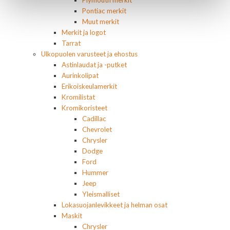
Pontiac merkit
Muut merkit
Merkit ja logot
Tarrat
Ulkopuolen varusteet ja ehostus
Astinlaudat ja -putket
Aurinkolipat
Erikoiskeulamerkit
Kromilistat
Kromikoristeet
Cadillac
Chevrolet
Chrysler
Dodge
Ford
Hummer
Jeep
Yleismalliset
Lokasuojanlevikkeet ja helman osat
Maskit
Chrysler