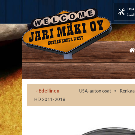
USA 
huol
‹ Edellinen
»
USA-auton osat
Renkaat
HD 2011-2018