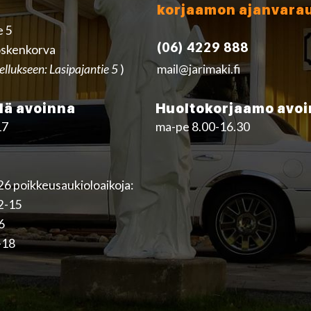
korjaamon ajanvara
e 5
(06) 4229 888
skenkorva
ellukseen: Lasipajantie 5
)
mail@jarimaki.fi
ä avoinna
Huoltokorjaamo avo
17
ma-pe 8.00-16.30
6 poikkeusaukioloaikoja:
12-15
16
-18