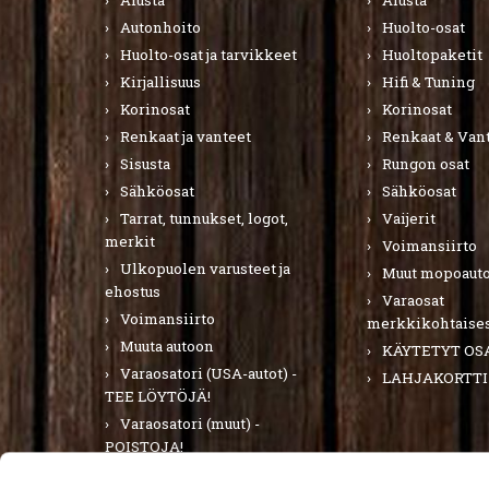
Alusta
Alusta
Autonhoito
Huolto-osat
Huolto-osat ja tarvikkeet
Huoltopaketit
Kirjallisuus
Hifi & Tuning
Korinosat
Korinosat
Renkaat ja vanteet
Renkaat & Van
Sisusta
Rungon osat
Sähköosat
Sähköosat
Tarrat, tunnukset, logot,
Vaijerit
merkit
Voimansiirto
Ulkopuolen varusteet ja
Muut mopoauto
ehostus
Varaosat
Voimansiirto
merkkikohtaises
Muuta autoon
KÄYTETYT OS
Varaosatori (USA-autot) -
LAHJAKORTTI
TEE LÖYTÖJÄ!
Varaosatori (muut) -
POISTOJA!
PURKUAUTOT