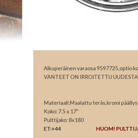
Alkuperäinen varaosa 9597725,optio ko
VANTEET ON IRROITETTU UUDESTA
Materiaali:Maalattu teräs,kromi päällys
Koko: 7.5 x 17"
Pulttijako: 8x180
ET:+44
HUOM! PULTTI