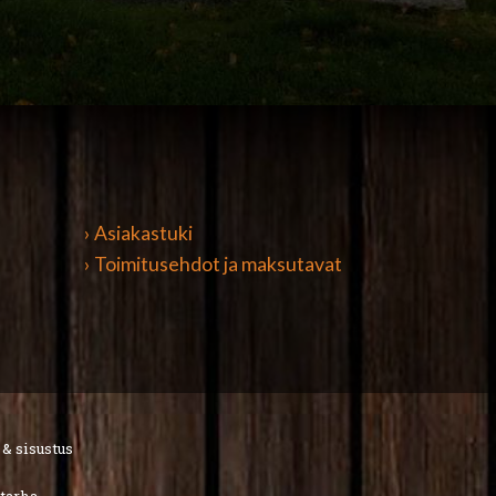
› Asiakastuki
› Toimitusehdot ja maksutavat
 & sisustus