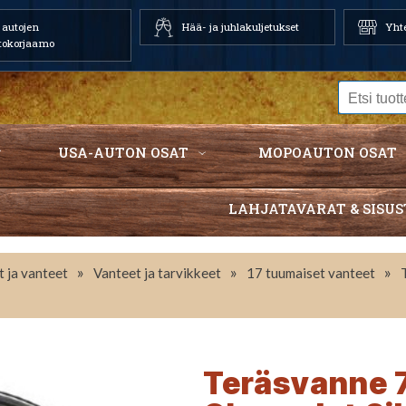
autojen
Hää- ja juhlakuljetukset
Yhte
tokorjaamo
USA-AUTON OSAT
MOPOAUTON OSAT
LAHJATAVARAT & SISUS
»
»
»
 ja vanteet
Vanteet ja tarvikkeet
17 tuumaiset vanteet
Teräsvanne 