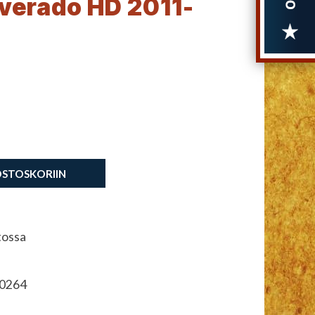
lverado HD 2011-
OSTOSKORIIN
tossa
0264