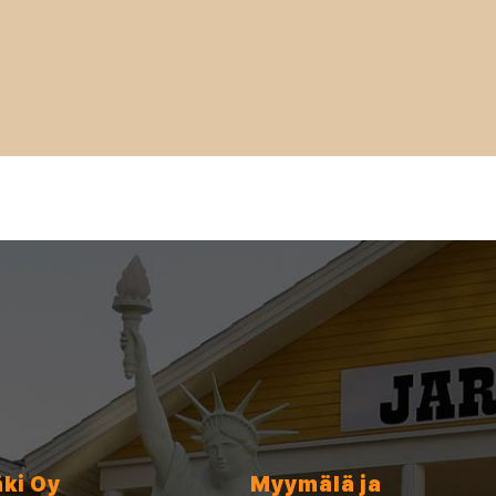
äki Oy
Myymälä ja