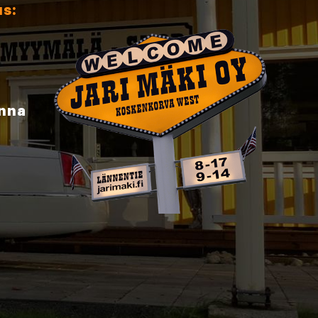
us:
inna