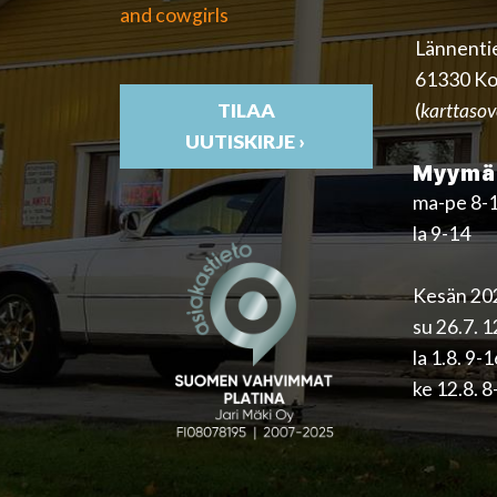
and cowgirls
Lännenti
61330 Ko
(
karttasov
TILAA
UUTISKIRJE ›
Myymäl
ma-pe 8-
la 9-14
Kesän 202
su 26.7. 
la 1.8. 9-
ke 12.8. 8