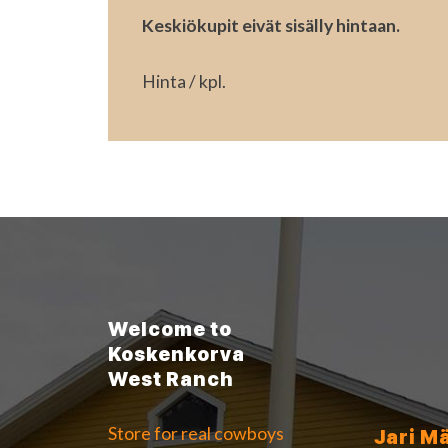
Keskiökupit eivät sisälly hintaan.
Hinta / kpl.
Welcome to
Koskenkorva
West Ranch
Store for real cowboys
Jari M