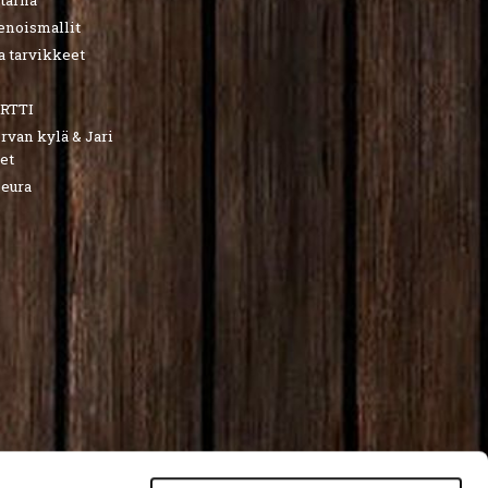
utarha
ienoismallit
a tarvikkeet
RTTI
van kylä & Jari
et
seura