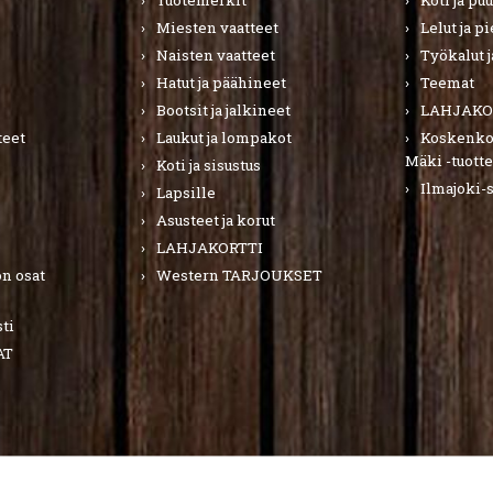
Tuotemerkit
Koti ja pu
Miesten vaatteet
Lelut ja p
Naisten vaatteet
Työkalut j
Hatut ja päähineet
Teemat
Bootsit ja jalkineet
LAHJAKO
teet
Laukut ja lompakot
Koskenkor
Mäki -tuotte
Koti ja sisustus
Ilmajoki-
Lapsille
Asusteet ja korut
LAHJAKORTTI
n osat
Western TARJOUKSET
ti
AT