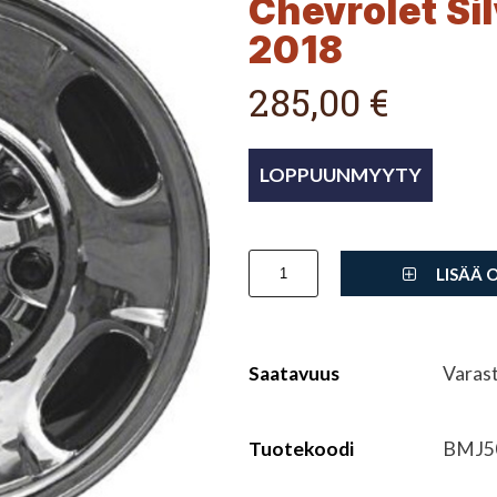
Chevrolet Si
2018
285,00 €
LISÄÄ 
Saatavuus
Varas
Tuotekoodi
BMJ5