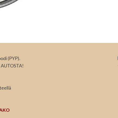
odi (PYP).
 AUTOSTA!
teellä
JAKO