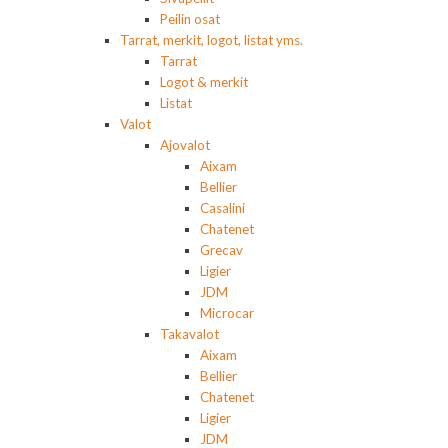
Peilin osat
Tarrat, merkit, logot, listat yms.
Tarrat
Logot & merkit
Listat
Valot
Ajovalot
Aixam
Bellier
Casalini
Chatenet
Grecav
Ligier
JDM
Microcar
Takavalot
Aixam
Bellier
Chatenet
Ligier
JDM