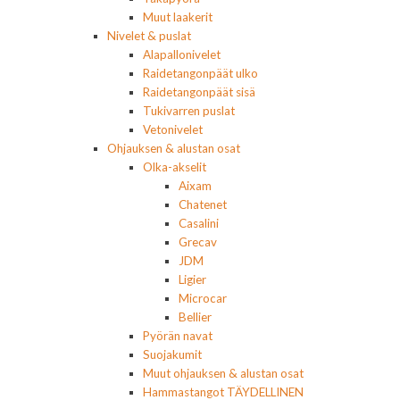
Muut laakerit
Nivelet & puslat
Alapallonivelet
Raidetangonpäät ulko
Raidetangonpäät sisä
Tukivarren puslat
Vetonivelet
Ohjauksen & alustan osat
Olka-akselit
Aixam
Chatenet
Casalini
Grecav
JDM
Ligier
Microcar
Bellier
Pyörän navat
Suojakumit
Muut ohjauksen & alustan osat
Hammastangot TÄYDELLINEN