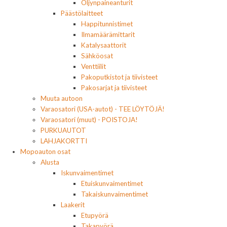
Öljynpaineanturit
Päästölaitteet
Happitunnistimet
Ilmamäärämittarit
Katalysaattorit
Sähköosat
Venttiilit
Pakoputkistot ja tiivisteet
Pakosarjat ja tiivisteet
Muuta autoon
Varaosatori (USA-autot) - TEE LÖYTÖJÄ!
Varaosatori (muut) - POISTOJA!
PURKUAUTOT
LAHJAKORTTI
Mopoauton osat
Alusta
Iskunvaimentimet
Etuiskunvaimentimet
Takaiskunvaimentimet
Laakerit
Etupyörä
Takapyörä