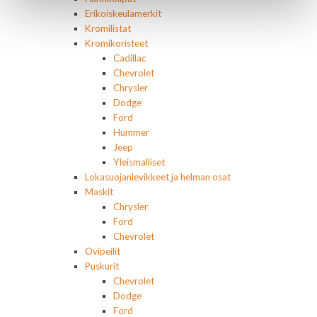
Erikoiskeulamerkit
Kromilistat
Kromikoristeet
Cadillac
Chevrolet
Chrysler
Dodge
Ford
Hummer
Jeep
Yleismalliset
Lokasuojanlevikkeet ja helman osat
Maskit
Chrysler
Ford
Chevrolet
Ovipeilit
Puskurit
Chevrolet
Dodge
Ford