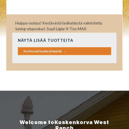
Huippu-uutuus! Kestävästä lasikuidusta valmistettu
tuning-etupuskuri. Sopii Ligier X-Too MAX
NÄYTÄ LISÄÄ TUOTTEITA
Korinosat tuoteryhmästä
Welcome to
Koskenkorva
West
Ranch