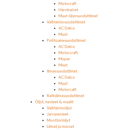
Motocraft
Harvinaiset
Muut öljynsuodattimet
Vaihteistosuodattimet
AC Delco
Muut
Polttoainesuodattimet
AC Delco
Motorcraft
Mopar
Muut
Ilmansuodattimet
AC Delco
Muut
Motorcaft
Raitisilmasuodattimet
Öljyt, nesteet & maalit
Vaihteistoöljyt
Jarrunesteet
Moottoriöljyt
Liimat ja massat