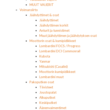
MUUT VAIJERIT
Voimansiirto
Jäähdyttimet & osat
Jäähdyttimet
Jäähdyttimen korkit
Anturit ja tunnistimet
Muut jäähdyttimen ja jäähdytyksen osat
Moottorin osat & kumipidikkeet
Lombardini FOCS / Progress
Lombardini DCI Commonrail
Kubota
Yanmar
Mitsubishi (Casalini)
Moottorin kumipidikkeet
Lombardini muut
Pakoputken osat
Tiivisteet
Joustopalat
Alkuputket
Keskiputket
Äänenvaimentimet