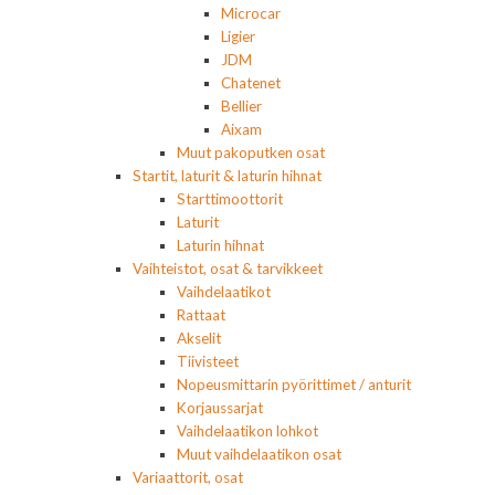
Microcar
Ligier
JDM
Chatenet
Bellier
Aixam
Muut pakoputken osat
Startit, laturit & laturin hihnat
Starttimoottorit
Laturit
Laturin hihnat
Vaihteistot, osat & tarvikkeet
Vaihdelaatikot
Rattaat
Akselit
Tiivisteet
Nopeusmittarin pyörittimet / anturit
Korjaussarjat
Vaihdelaatikon lohkot
Muut vaihdelaatikon osat
Variaattorit, osat