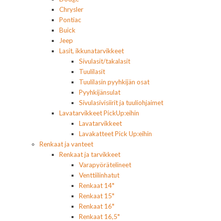
Chrysler
Pontiac
Buick
Jeep
Lasit, ikkunatarvikkeet
Sivulasit/takalasit
Tuulilasit
Tuulilasin pyyhkijän osat
Pyyhkijänsulat
Sivulasivisiirit ja tuuliohjaimet
Lavatarvikkeet PickUp:eihin
Lavatarvikkeet
Lavakatteet Pick Up:eihin
Renkaat ja vanteet
Renkaat ja tarvikkeet
Varapyörätelineet
Venttiilinhatut
Renkaat 14"
Renkaat 15"
Renkaat 16"
Renkaat 16,5"