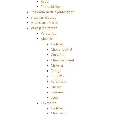
Ratit
Ratinpäälliset
Radioadapterit ja johtosarjat
Sisustan puuosat
Muut sisustan osat
Valot ja polttimot
Valosarjat
Ajovalot
Cadillac
Chevorlet P/U
Corvette
Chevrolet muut
Chrysler
Dodge
Ford P/U
Ford muut
Lincoln
Hummer
Jeep
Takavalot
Cadillac
Chevrolet