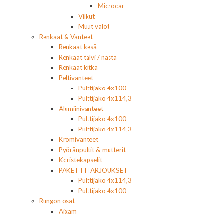
Microcar
Vilkut
Muut valot
Renkaat & Vanteet
Renkaat kesä
Renkaat talvi / nasta
Renkaat kitka
Peltivanteet
Pulttijako 4x100
Pulttijako 4x114,3
Alumiinivanteet
Pulttijako 4x100
Pulttijako 4x114,3
Kromivanteet
Pyöränpultit & mutterit
Koristekapselit
PAKETTITARJOUKSET
Pulttijako 4x114,3
Pulttijako 4x100
Rungon osat
Aixam