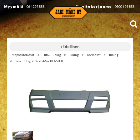
Myymälä
06 4229 888
Huoltokorjaamo
0400 654 888
‹ Edellinen
»
»
»
»
Mopoauton osat
Hifi & Tuning
Tuning
Korinosat
Tuning
etupuskuri Ligier X-Too Max BLASTER