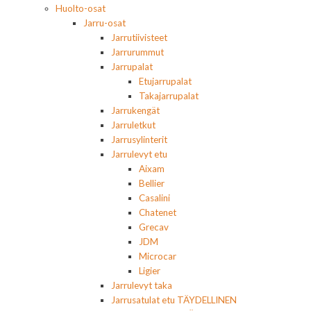
Huolto-osat
Jarru-osat
Jarrutiivisteet
Jarrurummut
Jarrupalat
Etujarrupalat
Takajarrupalat
Jarrukengät
Jarruletkut
Jarrusylinterit
Jarrulevyt etu
Aixam
Bellier
Casalini
Chatenet
Grecav
JDM
Microcar
Ligier
Jarrulevyt taka
Jarrusatulat etu TÄYDELLINEN