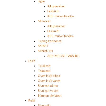
Ligier
Alkuperäinen
Lasikuitu
ABS-muovi tarvike
Microcar
Alkuperäinen
Lasikuitu
ABS-muovi tarvike
Tuning korinosat
SMART
MINAUTO
ABS-MUOVI TARVIKE
Lasit
Tuulilasit
Takalasit
Oven lasit oikea
Oven lasit vasen
Sivulasit oikea
Sivulasit vasen
Ikkunan tiivisteet
Peilit
Sivupeilit