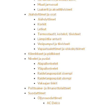
Muut jarruosat
Laakerit ja akselitiivisteet
Jäähdyttimet ja osat
Jäähdyttimet
Korkit
Letkut
Termostaatit, kotelot, tiivisteet
Lämpötila-anturit
Vesipumput ja tiivisteet
Vapaatuulettimet ja viskokytkimet
Kiinnikkeet ja pidikkeet
Nivelet ja puslat
Alapallonivelet
Yläpallonivelet
Raidetangonpäät sisempi
Raidetangonpäät ulompi
Vakaajan linkit
Polttoaine- ja ilmanottolaitteet
Suodattimet
Öljynsuodattimet
AC Delco