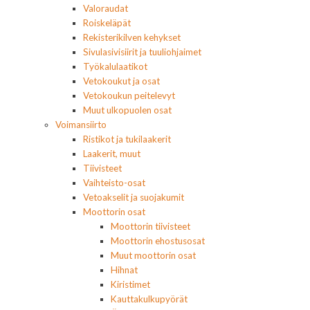
Valoraudat
Roiskeläpät
Rekisterikilven kehykset
Sivulasivisiirit ja tuuliohjaimet
Työkalulaatikot
Vetokoukut ja osat
Vetokoukun peitelevyt
Muut ulkopuolen osat
Voimansiirto
Ristikot ja tukilaakerit
Laakerit, muut
Tiivisteet
Vaihteisto-osat
Vetoakselit ja suojakumit
Moottorin osat
Moottorin tiivisteet
Moottorin ehostusosat
Muut moottorin osat
Hihnat
Kiristimet
Kauttakulkupyörät