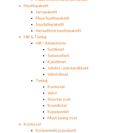
Huoltopaketit
Jarrupaketit
Muut huoltopaketit
Suodatinpaketit
Variaattorin huoltopaketit
Hifi & Tuning
Hifi / Äänentoisto
Soittimet
Subwooferit
Kaiuttimet
Johdot / pientarvikkeet
Vahvistimet
Tuning
Korinosat
Valot
Sisustan osat
Kromilistat
Kuppipenkit
Muut tuning osat
Korinosat
Koripaneelit ja puskurit