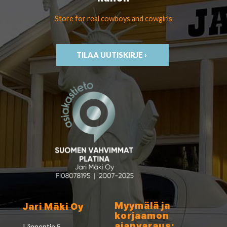
Store for real cowboys
and cowgirls
TILAA UUTISKIRJE ›
Myymälä ja
Jari Mäki Oy
korjaamon
ajanvaraus:
Lännentie 5