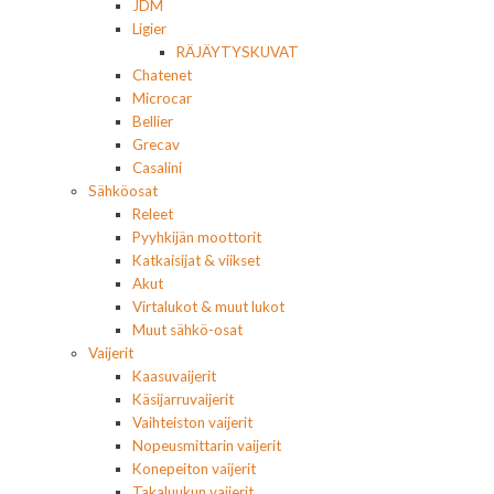
JDM
Ligier
RÄJÄYTYSKUVAT
Chatenet
Microcar
Bellier
Grecav
Casalini
Sähköosat
Releet
Pyyhkijän moottorit
Katkaisijat & viikset
Akut
Virtalukot & muut lukot
Muut sähkö-osat
Vaijerit
Kaasuvaijerit
Käsijarruvaijerit
Vaihteiston vaijerit
Nopeusmittarin vaijerit
Konepeiton vaijerit
Takaluukun vaijerit