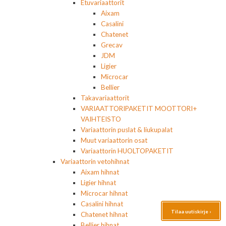
Etuvariaattorit
Aixam
Casalini
Chatenet
Grecav
JDM
Ligier
Microcar
Bellier
Takavariaattorit
VARIAATTORIPAKETIT MOOTTORI+
VAIHTEISTO
Variaattorin puslat & liukupalat
Muut variaattorin osat
Variaattorin HUOLTOPAKETIT
Variaattorin vetohihnat
Aixam hihnat
Ligier hihnat
Microcar hihnat
Casalini hihnat
Tilaa uutiskirje ›
Chatenet hihnat
Bellier hihnat