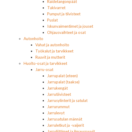
Raidetangonpäät
Tukivarret
Pumput ja tiivisteet
Puslat
Iskunvaimentimet ja jouset
Ohjausvaihteet ja osat
Autonhoito
Vahat ja autonhoito
Työkalut ja tarvikkeet
Ruuvit ja mutterit
Huolto-osat ja tarvikkeet
Jarru-osat
Jarrupalat (eteen)
Jarrupalat (taakse)
Jarrukengät
Jarrutiivisteet
Jarrusylinterit ja satulat
Jarrurummut
Jarrulevyt
Jarrusatulan männät
Jarruletkut ja -vaijerit
Jarruliittimet ja ilmausruuvit