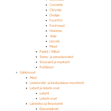
Corvette
Chrysler
Dodge
Ford P/U
Ford muut
Hummer
Jeep
Lincoln
Muut
Parkit / Vilkut
Sumu- ja peruutusvalot
Sivuvalot ja markerit
Polttimot
Sähköosat
Akut
Lasinnostin- ja keskuslukon moottorit
Laturit ja laturin osat
Laturit
Laturin osat
Lämmitys ja ilmastointi
Etuvastukset