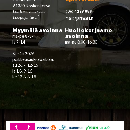
61330 Koskenkorva
(
karttasovellukseen:
(06) 4229 888
Lasipajantie 5
)
mail@jarimaki.fi
Myymälä avoinna
Huoltokorjaamo
avoinna
ma-pe 8-17
la 9-14
ma-pe 8.00-16.30
Kesän 2026
poikkeusaukioloaikoja:
su 26.7. 12-15
la 1.8. 9-16
ke 12.8. 8-18