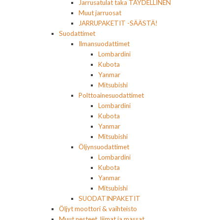
Jarrusatulat taka TÄYDELLINEN
Muut jarruosat
JARRUPAKETIT -SÄÄSTÄ!
Suodattimet
Ilmansuodattimet
Lombardini
Kubota
Yanmar
Mitsubishi
Polttoainesuodattimet
Lombardini
Kubota
Yanmar
Mitsubishi
Öljynsuodattimet
Lombardini
Kubota
Yanmar
Mitsubishi
SUODATINPAKETIT
Öljyt moottori & vaihteisto
Muut nesteet, liimat ja massat