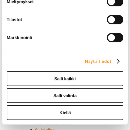
Mieltymykset
Vakionopeudensäätimen osat
Tarrat, tunnukset, logot, merkit
Alkuperäiset tarrat ja teipit
Tilastot
Käytetyt alkuperäismerkit
AMC merkit
Buick merkit
Markkinointi
Cadillac merkit
Chevrolet merkit
Chrysler merkit
Dodge merkit
Näytä tiedot
Ford merkit
Lincoln merkit
Mercury merkit
Salli kaikki
Oldsmobile merkit
Plymouth merkit
Pontiac merkit
Salli valinta
Muut merkit
Merkit ja logot
Tarrat
Kiellä
Ulkopuolen varusteet ja ehostus
Astinlaudat ja -putket
Aurinkolipat