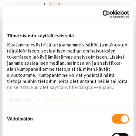
Kennot
Kompressorit ja osat
Käyttöpaneelit / kytkimet
Moottorit
Ilmastoinnin osat
Tämä sivusto käyttää evästeitä
Muut
Ohjainlaitteet
Käytämme evästeitä tarjoamamme sisällön ja mainosten
Startit ja startin osat
räätälöimiseen, sosiaalisen median ominaisuuksien
Starttimoottorit
tukemiseen ja kävijämäärämme analysoimiseen. Lisäksi
Starttimoottorin osat
jaamme sosiaalisen median, mainosalan ja analytiikka-
Sytytysosat
alan kumppaneillemme tietoja siitä, miten käytät
Sähköosat
sivustoamme. Kumppanimme voivat yhdistää näitä
Ajovalokytkimet
tietoja muihin tietoihin, joita olet antanut heille tai joita
Jarruvalokytkimet
on kerätty, kun olet käyttänyt heidän palvelujaan.
Keskuslukon kytkimet
Lasinnostimen kytkimet
Lisätietoja:
jarimaki.fi/tietosuoja
Lämmityslaitteen osat
Suostumuksen
Muut kytkimet ja sähköosat
valinta
Nelivedon kytkimet
Välttämätön
Ovivalokykimet
Releet ja sulakkeet