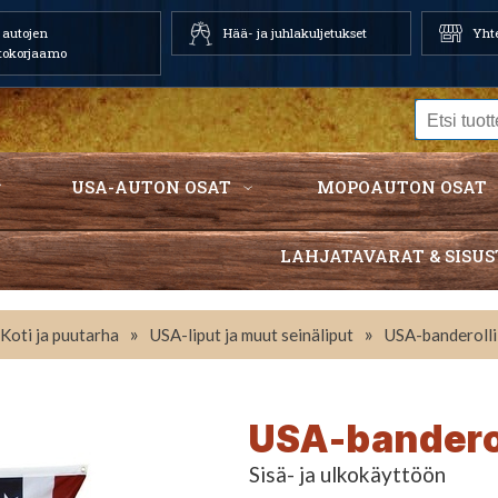
autojen
Hää- ja juhlakuljetukset
Yhte
tokorjaamo
USA-AUTON OSAT
MOPOAUTON OSAT
LAHJATAVARAT & SISUS
»
»
Koti ja puutarha
USA-liput ja muut seinäliput
USA-banderolli 
USA-banderol
Sisä- ja ulkokäyttöön