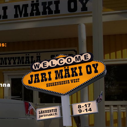
us:
inna