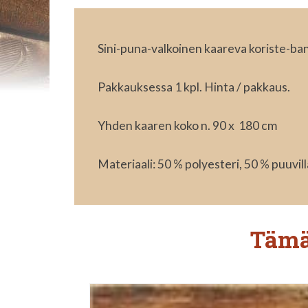
Sini-puna-valkoinen kaareva koriste-band
Pakkauksessa 1 kpl. Hinta / pakkaus.
Yhden kaaren koko n. 90 x 180 cm
Materiaali: 50 % polyesteri, 50 % puuvil
Tämä