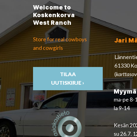
Welcome to
Koskenkorva
West Ranch
Store for real cowboys
Jari M
and cowgirls
Lännenti
61330 Ko
(
karttasov
TILAA
UUTISKIRJE ›
Myymäl
ma-pe 8-
la 9-14
Kesän 202
su 26.7. 