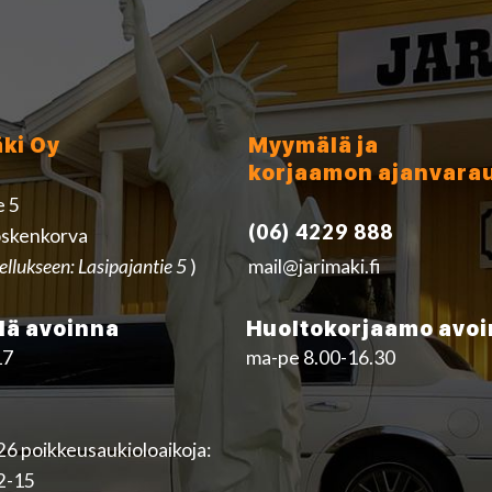
äki Oy
Myymälä ja
korjaamon ajanvara
e 5
(06) 4229 888
skenkorva
ellukseen: Lasipajantie 5
)
mail@jarimaki.fi
ä avoinna
Huoltokorjaamo avo
17
ma-pe 8.00-16.30
6 poikkeusaukioloaikoja:
12-15