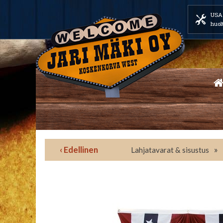
USA 
huol
‹ Edellinen
»
Lahjatavarat & sisustus