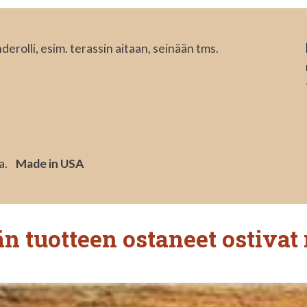
erolli, esim. terassin aitaan, seinään tms.
la.
Made in USA
n tuotteen ostaneet ostivat