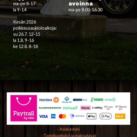
avoinna
ma-pe 8-17
la 9-14
ma-pe 8.00-16.30
Kesän 2026
poikkeusaukioloaikoja:
su 26.7. 12-15
la 1.8. 9-16
ke 12.8. 8-18
› Asiakastuki
› Toimitusehdot ja maksutavat