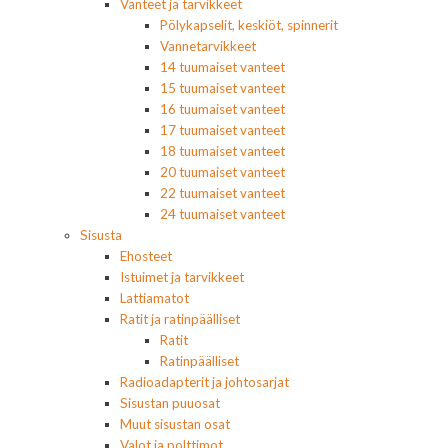
Vanteet ja tarvikkeet
Pölykapselit, keskiöt, spinnerit
Vannetarvikkeet
14 tuumaiset vanteet
15 tuumaiset vanteet
16 tuumaiset vanteet
17 tuumaiset vanteet
18 tuumaiset vanteet
20 tuumaiset vanteet
22 tuumaiset vanteet
24 tuumaiset vanteet
Sisusta
Ehosteet
Istuimet ja tarvikkeet
Lattiamatot
Ratit ja ratinpäälliset
Ratit
Ratinpäälliset
Radioadapterit ja johtosarjat
Sisustan puuosat
Muut sisustan osat
Valot ja polttimot