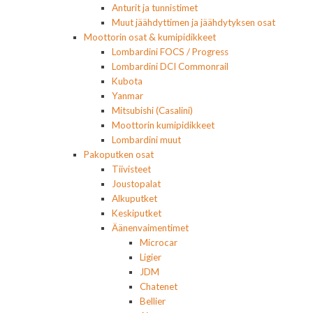
Anturit ja tunnistimet
Muut jäähdyttimen ja jäähdytyksen osat
Moottorin osat & kumipidikkeet
Lombardini FOCS / Progress
Lombardini DCI Commonrail
Kubota
Yanmar
Mitsubishi (Casalini)
Moottorin kumipidikkeet
Lombardini muut
Pakoputken osat
Tiivisteet
Joustopalat
Alkuputket
Keskiputket
Äänenvaimentimet
Microcar
Ligier
JDM
Chatenet
Bellier