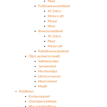
Muut
Polttoainesuodattimet
AC Delco
Motorcraft
Mopar
Muut
Ilmansuodattimet
AC Delco
Muut
Motorcaft
Raitisilmasuodattimet
Öljyt, nesteet & maalit
Vaihteistoöljyt
Jarrunesteet
Moottoriöljyt
Liimat ja massat
Muut nesteet
Maalit
Kirjallisuus
Korjausoppaat
Omistajan käsikirjat
Muu autokirjallisuus