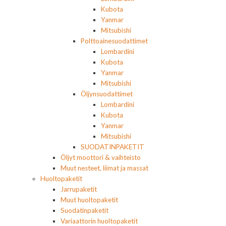
Kubota
Yanmar
Mitsubishi
Polttoainesuodattimet
Lombardini
Kubota
Yanmar
Mitsubishi
Öljynsuodattimet
Lombardini
Kubota
Yanmar
Mitsubishi
SUODATINPAKETIT
Öljyt moottori & vaihteisto
Muut nesteet, liimat ja massat
Huoltopaketit
Jarrupaketit
Muut huoltopaketit
Suodatinpaketit
Variaattorin huoltopaketit