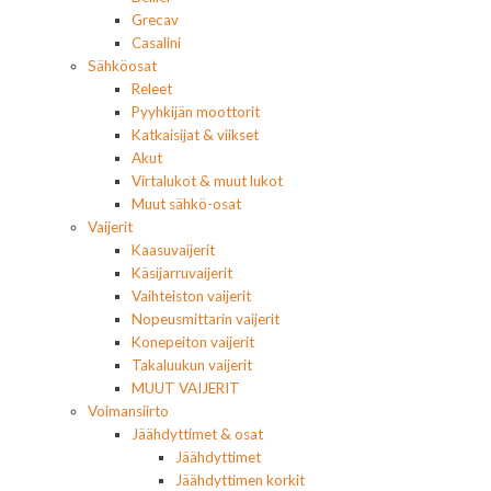
Grecav
Casalini
Sähköosat
Releet
Pyyhkijän moottorit
Katkaisijat & viikset
Akut
Virtalukot & muut lukot
Muut sähkö-osat
Vaijerit
Kaasuvaijerit
Käsijarruvaijerit
Vaihteiston vaijerit
Nopeusmittarin vaijerit
Konepeiton vaijerit
Takaluukun vaijerit
MUUT VAIJERIT
Voimansiirto
Jäähdyttimet & osat
Jäähdyttimet
Jäähdyttimen korkit