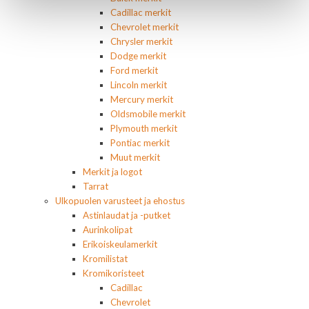
Cadillac merkit
Chevrolet merkit
Chrysler merkit
Dodge merkit
Ford merkit
Lincoln merkit
Mercury merkit
Oldsmobile merkit
Plymouth merkit
Pontiac merkit
Muut merkit
Merkit ja logot
Tarrat
Ulkopuolen varusteet ja ehostus
Astinlaudat ja -putket
Aurinkolipat
Erikoiskeulamerkit
Kromilistat
Kromikoristeet
Cadillac
Chevrolet