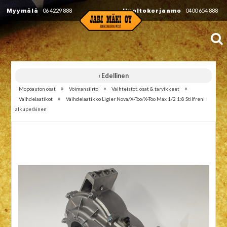
Myymälä
06 4229 888
Huoltokorjaamo
0400 654 888
‹ Edellinen
»
»
»
Mopoauton osat
Voimansiirto
Vaihteistot, osat & tarvikkeet
»
Vaihdelaatikot
Vaihdelaatikko Ligier Nova/X-Too/X-Too Max 1/2 1:8 Stilfreni
alkuperäinen