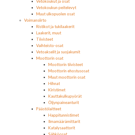
Vetokoukut ja osat
Vetokoukun peitelevyt
Muut ulkopuolen osat
Voimansiirto
Ristikot ja tukilaakerit
Laakerit, muut
Tiivisteet
Vaihteisto-osat
Vetoakselit ja suojakumit
Moottorin osat
Moottorin tiivisteet
Moottorin ehostusosat
Muut moottorin osat
Hihnat
Kiristimet
Kauttakulkupyörät
Öljynpaineanturit
Päästölaitteet
Happitunnistimet
Ilmamäärämittarit
Katalysaattorit
Sähköosat