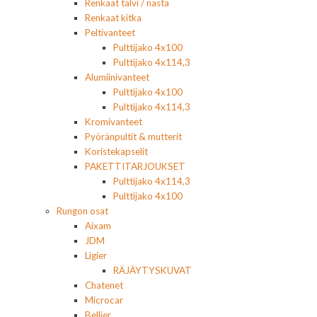
Renkaat talvi / nasta
Renkaat kitka
Peltivanteet
Pulttijako 4x100
Pulttijako 4x114,3
Alumiinivanteet
Pulttijako 4x100
Pulttijako 4x114,3
Kromivanteet
Pyöränpultit & mutterit
Koristekapselit
PAKETTITARJOUKSET
Pulttijako 4x114,3
Pulttijako 4x100
Rungon osat
Aixam
JDM
Ligier
RÄJÄYTYSKUVAT
Chatenet
Microcar
Bellier