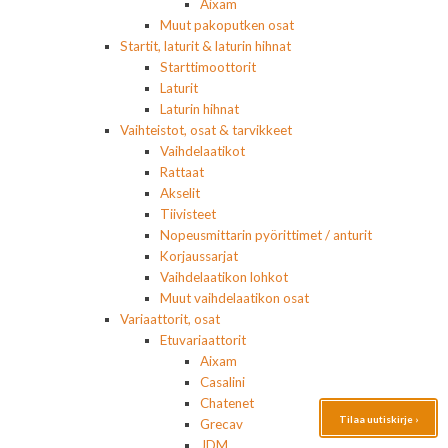
Aixam
Muut pakoputken osat
Startit, laturit & laturin hihnat
Starttimoottorit
Laturit
Laturin hihnat
Vaihteistot, osat & tarvikkeet
Vaihdelaatikot
Rattaat
Akselit
Tiivisteet
Nopeusmittarin pyörittimet / anturit
Korjaussarjat
Vaihdelaatikon lohkot
Muut vaihdelaatikon osat
Variaattorit, osat
Etuvariaattorit
Aixam
Casalini
Chatenet
Tilaa uutiskirje ›
Grecav
JDM