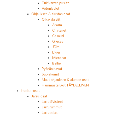
Tukivarren puslat
Vetonivelet
Ohjauksen & alustan osat
Olka-akselit
Aixam
Chatenet
Casalini
Grecav
JDM
Ligier
Microcar
Bellier
Pyörän navat
Suojakumit
Muut ohjauksen & alustan osat
Hammastangot TÄYDELLINEN
Huolto-osat
Jarru-osat
Jarrutiivisteet
Jarrurummut
Jarrupalat