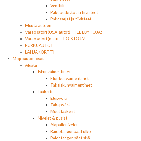
Venttiilit
Pakoputkistot ja tiivisteet
Pakosarjat ja tiivisteet
Muuta autoon
Varaosatori (USA-autot) - TEE LÖYTÖJÄ!
Varaosatori (muut) - POISTOJA!
PURKUAUTOT
LAHJAKORTTI
Mopoauton osat
Alusta
Iskunvaimentimet
Etuiskunvaimentimet
Takaiskunvaimentimet
Laakerit
Etupyörä
Takapyörä
Muut laakerit
Nivelet & puslat
Alapallonivelet
Raidetangonpäät ulko
Raidetangonpäät sisä