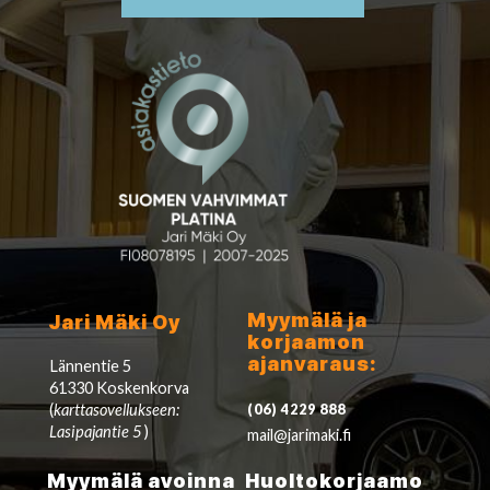
Myymälä ja
Jari Mäki Oy
korjaamon
ajanvaraus:
Lännentie 5
61330 Koskenkorva
(
karttasovellukseen:
(06) 4229 888
Lasipajantie 5
)
mail@jarimaki.fi
Myymälä avoinna
Huoltokorjaamo