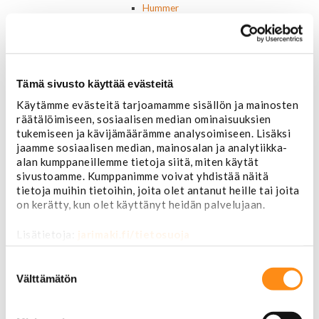
Hummer
Jeep
Lincoln
Muut
Parkit / Vilkut
Sumu- ja peruutusvalot
Tämä sivusto käyttää evästeitä
Sivuvalot ja markerit
Käytämme evästeitä tarjoamamme sisällön ja mainosten
Polttimot
räätälöimiseen, sosiaalisen median ominaisuuksien
Sähköosat
tukemiseen ja kävijämäärämme analysoimiseen. Lisäksi
Akut
jaamme sosiaalisen median, mainosalan ja analytiikka-
Lasinnostin- ja keskuslukon moottorit
alan kumppaneillemme tietoja siitä, miten käytät
Laturit ja laturin osat
sivustoamme. Kumppanimme voivat yhdistää näitä
Laturit
tietoja muihin tietoihin, joita olet antanut heille tai joita
Laturin osat
on kerätty, kun olet käyttänyt heidän palvelujaan.
Lämmitys ja ilmastointi
Etuvastukset
Lisätietoja:
jarimaki.fi/tietosuoja
Kennot
Kompressorit ja osat
Suostumuksen
valinta
Käyttöpaneelit / kytkimet
Välttämätön
Moottorit
Ilmastoinnin osat