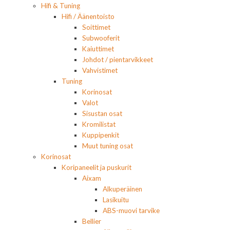
Hifi & Tuning
Hifi / Äänentoisto
Soittimet
Subwooferit
Kaiuttimet
Johdot / pientarvikkeet
Vahvistimet
Tuning
Korinosat
Valot
Sisustan osat
Kromilistat
Kuppipenkit
Muut tuning osat
Korinosat
Koripaneelit ja puskurit
Aixam
Alkuperäinen
Lasikuitu
ABS-muovi tarvike
Bellier