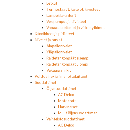
Letkut
Termostaatit, kotelot, tiivisteet
Lämpötila-anturit
Vesipumput ja tiivisteet
Vapaatuulettimet ja viskokytkimet
Kiinnikkeet ja pidikkeet
Nivelet ja puslat
Alapallonivelet
Yläpallonivelet
Raidetangonpäät sisempi
Raidetangonpäät ulompi
Vakaajan linkit
Polttoaine- ja ilmanottolaitteet
Suodattimet
Öljynsuodattimet
AC Delco
Motocraft
Harvinaiset
Muut öljynsuodattimet
Vaihteistosuodattimet
AC Delco