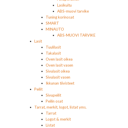
Lasikuitu
ABS-muovi tarvike
Tuning korinosat
SMART
MINAUTO
ABS-MUOVI TARVIKE
Lasit
Tuulilasit
Takalasit
Oven lasit oikea
Oven lasit vasen
Sivulasit oikea
Sivulasit vasen
Ikkunan tiivisteet
Peilit
Sivupeilit
Peilin osat
Tarrat, merkit, logot, listat yms.
Tarrat
Logot & merkit
Listat