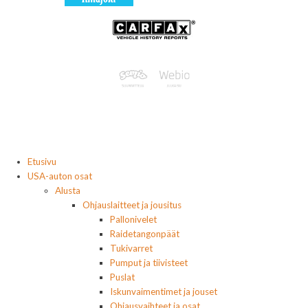
Etusivu
USA-auton osat
Alusta
Ohjauslaitteet ja jousitus
Pallonivelet
Raidetangonpäät
Tukivarret
Pumput ja tiivisteet
Puslat
Iskunvaimentimet ja jouset
Ohjausvaihteet ja osat