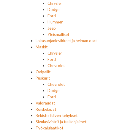
Chrysler
Dodge
Ford
Hummer
Jeep
Yleismalliset
Lokasuojanlevikkeet ja helman osat
Maskit
Chrysler
Ford
Chevrolet
Ovipeilit
Puskurit
Chevrolet
Dodge
Ford
Valoraudat
Roiskeläpät
Rekisterikilven kehykset
Sivulasivisiirit ja tuuliohjaimet
Työkalulaatikot