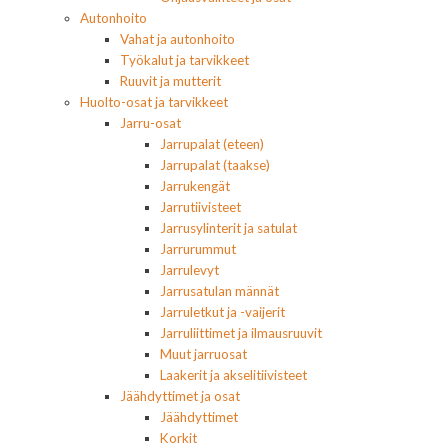
Autonhoito
Vahat ja autonhoito
Työkalut ja tarvikkeet
Ruuvit ja mutterit
Huolto-osat ja tarvikkeet
Jarru-osat
Jarrupalat (eteen)
Jarrupalat (taakse)
Jarrukengät
Jarrutiivisteet
Jarrusylinterit ja satulat
Jarrurummut
Jarrulevyt
Jarrusatulan männät
Jarruletkut ja -vaijerit
Jarruliittimet ja ilmausruuvit
Muut jarruosat
Laakerit ja akselitiivisteet
Jäähdyttimet ja osat
Jäähdyttimet
Korkit