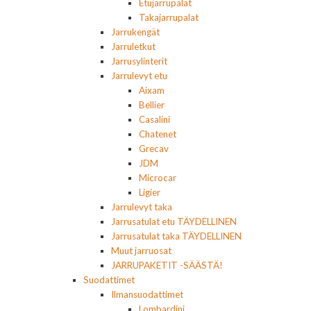
Etujarrupalat
Takajarrupalat
Jarrukengät
Jarruletkut
Jarrusylinterit
Jarrulevyt etu
Aixam
Bellier
Casalini
Chatenet
Grecav
JDM
Microcar
Ligier
Jarrulevyt taka
Jarrusatulat etu TÄYDELLINEN
Jarrusatulat taka TÄYDELLINEN
Muut jarruosat
JARRUPAKETIT -SÄÄSTÄ!
Suodattimet
Ilmansuodattimet
Lombardini