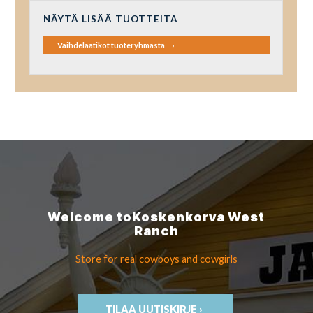
NÄYTÄ LISÄÄ TUOTTEITA
Vaihdelaatikot tuoteryhmästä
Welcome to
Koskenkorva
West
Ranch
Store for real cowboys
and cowgirls
TILAA UUTISKIRJE ›