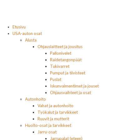
Etusivu
USA-auton osat
Alusta
Ohjauslaitteet ja jousitus
Pallonivelet
Raidetangonpäät
Tukivarret
Pumput ja tiivisteet
Puslat
Iskunvaimentimet ja jouset
Ohjausvaihteet ja osat
Autonhoito
Vahat ja autonhoito
Työkalut ja tarvikkeet
Ruuvit ja mutterit
Huolto-osat ja tarvikkeet
Jarru-osat
Jarrupalat (eteen)