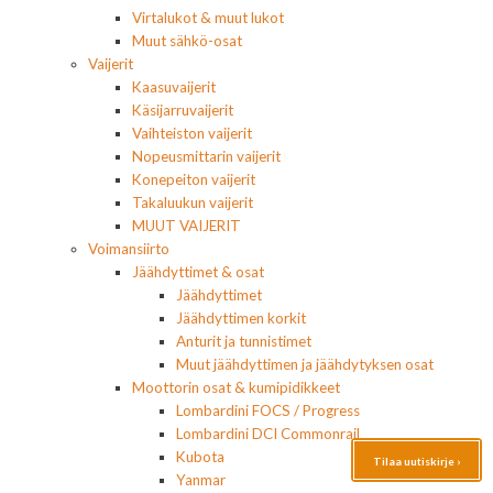
Virtalukot & muut lukot
Muut sähkö-osat
Vaijerit
Kaasuvaijerit
Käsijarruvaijerit
Vaihteiston vaijerit
Nopeusmittarin vaijerit
Konepeiton vaijerit
Takaluukun vaijerit
MUUT VAIJERIT
Voimansiirto
Jäähdyttimet & osat
Jäähdyttimet
Jäähdyttimen korkit
Anturit ja tunnistimet
Muut jäähdyttimen ja jäähdytyksen osat
Moottorin osat & kumipidikkeet
Lombardini FOCS / Progress
Lombardini DCI Commonrail
Kubota
Tilaa uutiskirje ›
Yanmar