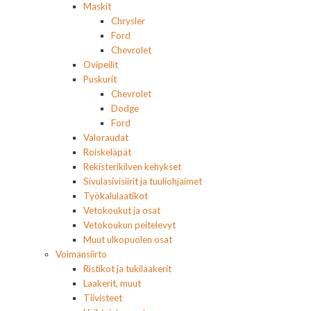
Maskit
Chrysler
Ford
Chevrolet
Ovipeilit
Puskurit
Chevrolet
Dodge
Ford
Valoraudat
Roiskeläpät
Rekisterikilven kehykset
Sivulasivisiirit ja tuuliohjaimet
Työkalulaatikot
Vetokoukut ja osat
Vetokoukun peitelevyt
Muut ulkopuolen osat
Voimansiirto
Ristikot ja tukilaakerit
Laakerit, muut
Tiivisteet