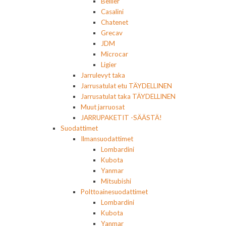
Bellier
Casalini
Chatenet
Grecav
JDM
Microcar
Ligier
Jarrulevyt taka
Jarrusatulat etu TÄYDELLINEN
Jarrusatulat taka TÄYDELLINEN
Muut jarruosat
JARRUPAKETIT -SÄÄSTÄ!
Suodattimet
Ilmansuodattimet
Lombardini
Kubota
Yanmar
Mitsubishi
Polttoainesuodattimet
Lombardini
Kubota
Yanmar