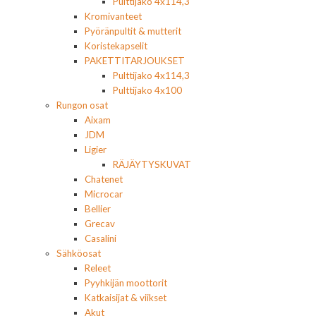
Pulttijako 4x114,3
Kromivanteet
Pyöränpultit & mutterit
Koristekapselit
PAKETTITARJOUKSET
Pulttijako 4x114,3
Pulttijako 4x100
Rungon osat
Aixam
JDM
Ligier
RÄJÄYTYSKUVAT
Chatenet
Microcar
Bellier
Grecav
Casalini
Sähköosat
Releet
Pyyhkijän moottorit
Katkaisijat & viikset
Akut