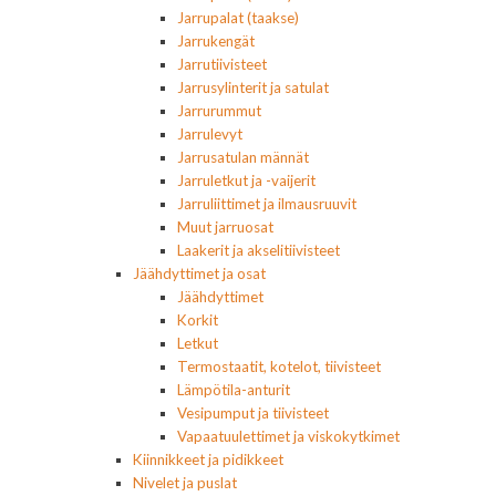
Jarrupalat (taakse)
Jarrukengät
Jarrutiivisteet
Jarrusylinterit ja satulat
Jarrurummut
Jarrulevyt
Jarrusatulan männät
Jarruletkut ja -vaijerit
Jarruliittimet ja ilmausruuvit
Muut jarruosat
Laakerit ja akselitiivisteet
Jäähdyttimet ja osat
Jäähdyttimet
Korkit
Letkut
Termostaatit, kotelot, tiivisteet
Lämpötila-anturit
Vesipumput ja tiivisteet
Vapaatuulettimet ja viskokytkimet
Kiinnikkeet ja pidikkeet
Nivelet ja puslat