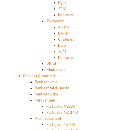
Ligier
JDM
Microcar
Takavalot
Aixam
Bellier
Chatenet
Ligier
JDM
Microcar
Vilkut
Muut valot
Renkaat & Vanteet
Renkaat kesä
Renkaat talvi / nasta
Renkaat kitka
Peltivanteet
Pulttijako 4x100
Pulttijako 4x114,3
Alumiinivanteet
Pulttijako 4x100