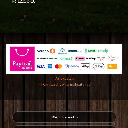
ke 12.8. 8-18
› Asiakastuki
› Toimitusehdot ja maksutavat
USA-auton osat