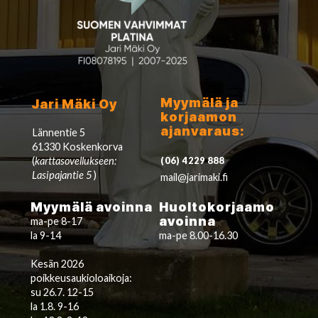
Myymälä ja
Jari Mäki Oy
korjaamon
ajanvaraus:
Lännentie 5
61330 Koskenkorva
(
karttasovellukseen:
(06) 4229 888
Lasipajantie 5
)
mail@jarimaki.fi
Myymälä avoinna
Huoltokorjaamo
avoinna
ma-pe 8-17
la 9-14
ma-pe 8.00-16.30
Kesän 2026
poikkeusaukioloaikoja:
su 26.7. 12-15
la 1.8. 9-16