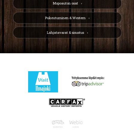
Mopoauton osat
Pukeutuminen & Western
Lahjatavarat & sisustus