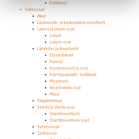
Polttimot
Sähköosat
Akut
Lasinnostin- ja keskuslukon moottorit
Laturit ja laturin osat
Laturit
Laturin osat
Lämmitys ja ilmastointi
Etuvastukset
Kennot
Kompressorit ja osat
Käyttöpaneelit / kytkimet
Moottorit
Ilmastoinnin osat
Muut
Ohjainlaitteet
Startit ja startin osat
Starttimoottorit
Starttimoottorin osat
Sytytysosat
Sähköosat