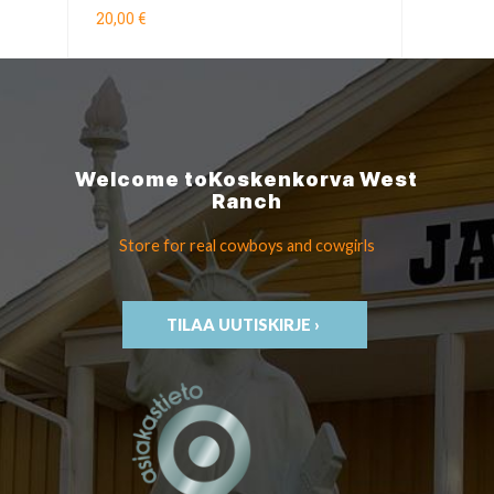
20,00 €
Welcome to
Koskenkorva
West
Ranch
Store for real cowboys
and cowgirls
TILAA UUTISKIRJE ›