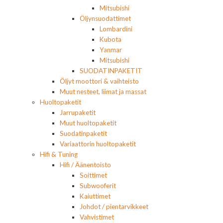
Mitsubishi
Öljynsuodattimet
Lombardini
Kubota
Yanmar
Mitsubishi
SUODATINPAKETIT
Öljyt moottori & vaihteisto
Muut nesteet, liimat ja massat
Huoltopaketit
Jarrupaketit
Muut huoltopaketit
Suodatinpaketit
Variaattorin huoltopaketit
Hifi & Tuning
Hifi / Äänentoisto
Soittimet
Subwooferit
Kaiuttimet
Johdot / pientarvikkeet
Vahvistimet