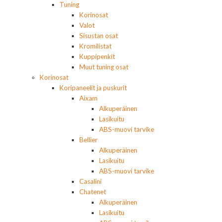
Tuning
Korinosat
Valot
Sisustan osat
Kromilistat
Kuppipenkit
Muut tuning osat
Korinosat
Koripaneelit ja puskurit
Aixam
Alkuperäinen
Lasikuitu
ABS-muovi tarvike
Bellier
Alkuperäinen
Lasikuitu
ABS-muovi tarvike
Casalini
Chatenet
Alkuperäinen
Lasikuitu