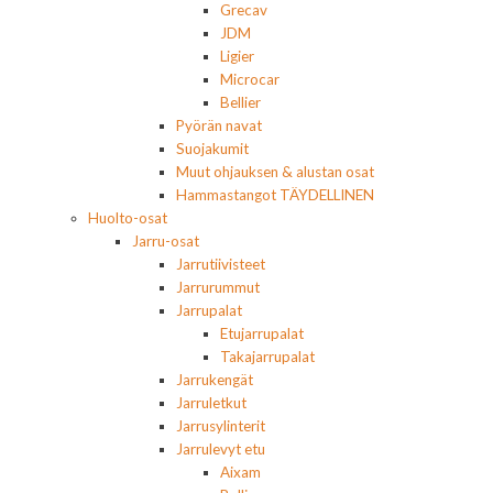
Grecav
JDM
Ligier
Microcar
Bellier
Pyörän navat
Suojakumit
Muut ohjauksen & alustan osat
Hammastangot TÄYDELLINEN
Huolto-osat
Jarru-osat
Jarrutiivisteet
Jarrurummut
Jarrupalat
Etujarrupalat
Takajarrupalat
Jarrukengät
Jarruletkut
Jarrusylinterit
Jarrulevyt etu
Aixam