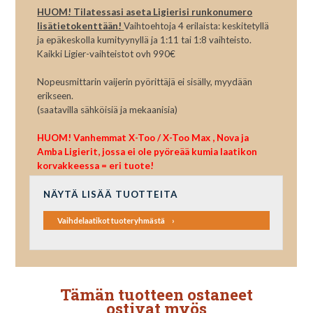
HUOM! Tilatessasi aseta Ligierisi runkonumero
lisätietokenttään!
Vaihtoehtoja 4 erilaista: keskitetyllä
ja epäkeskolla kumityynyllä ja 1:11 tai 1:8 vaihteisto.
Kaikki Ligier-vaihteistot ovh 990€
Nopeusmittarin vaijerin pyörittäjä ei sisälly, myydään
erikseen.
(saatavilla sähköisiä ja mekaanisia)
HUOM! Vanhemmat X-Too / X-Too Max , Nova ja
Amba Ligierit, jossa ei ole pyöreää kumia laatikon
korvakkeessa = eri tuote!
NÄYTÄ LISÄÄ TUOTTEITA
Vaihdelaatikot tuoteryhmästä
Tämän tuotteen ostaneet
ostivat myös