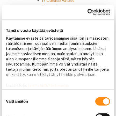
18 tuumaiset vanteet
20 tuumaiset vanteet
22 tuumaiset vanteet
24 tuumaiset vanteet
Sisusta
Ehosteet
Tämä sivusto käyttää evästeitä
Istuimet ja tarvikkeet
Käytämme evästeitä tarjoamamme sisällön ja mainosten
Lattiamatot
räätälöimiseen, sosiaalisen median ominaisuuksien
Ratit ja ratinpäälliset
tukemiseen ja kävijämäärämme analysoimiseen. Lisäksi
Ratit
jaamme sosiaalisen median, mainosalan ja analytiikka-
Ratinpäälliset
alan kumppaneillemme tietoja siitä, miten käytät
Radioadapterit ja johtosarjat
sivustoamme. Kumppanimme voivat yhdistää näitä
Sisustan puuosat
tietoja muihin tietoihin, joita olet antanut heille tai joita
Muut sisustan osat
on kerätty, kun olet käyttänyt heidän palvelujaan.
Valot ja polttimot
Valosarjat
Lisätietoja:
jarimaki.fi/tietosuoja
Ajovalot
Cadillac
Suostumuksen
Chevorlet P/U
valinta
Välttämätön
Corvette
Chevrolet muut
Chrysler