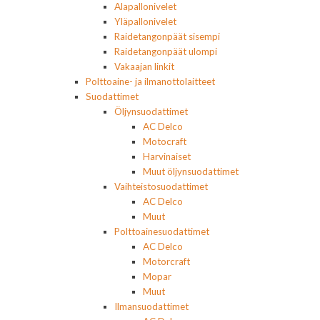
Alapallonivelet
Yläpallonivelet
Raidetangonpäät sisempi
Raidetangonpäät ulompi
Vakaajan linkit
Polttoaine- ja ilmanottolaitteet
Suodattimet
Öljynsuodattimet
AC Delco
Motocraft
Harvinaiset
Muut öljynsuodattimet
Vaihteistosuodattimet
AC Delco
Muut
Polttoainesuodattimet
AC Delco
Motorcraft
Mopar
Muut
Ilmansuodattimet