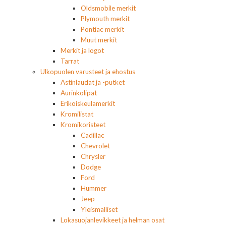
Oldsmobile merkit
Plymouth merkit
Pontiac merkit
Muut merkit
Merkit ja logot
Tarrat
Ulkopuolen varusteet ja ehostus
Astinlaudat ja -putket
Aurinkolipat
Erikoiskeulamerkit
Kromilistat
Kromikoristeet
Cadillac
Chevrolet
Chrysler
Dodge
Ford
Hummer
Jeep
Yleismalliset
Lokasuojanlevikkeet ja helman osat