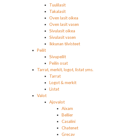
Tuulilasit
Takalasit
Oven lasit oikea
Oven lasit vasen
Sivulasit oikea
Sivulasit vasen
Ikkunan tiivisteet
Peilit
Sivupeilit
Peilin osat
Tarrat, merkit, logot, listat yms.
Tarrat
Logot & merkit
Listat
Valot
Ajovalot
Aixam
Bellier
Casalini
Chatenet
Grecav