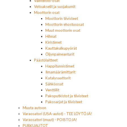
Vaihteisto-osat
Vetoakselit ja suojakumit
Moottorin osat
Moottorin tiivisteet
Moottorin ehostusosat
Muut moottorin osat
Hihnat
Kiristimet
Kauttakulkupyörät
Öljynpaineanturit
Päästölaitteet
Happitunnistimet
Ilmamäärämittarit
Katalysaattorit
Sähköosat
Venttiilit
Pakoputkistot ja tiivisteet
Pakosarjat ja tiivisteet
Muuta autoon
Varaosatori (USA-autot) - TEE LÖYTÖJÄ!
Varaosatori (muut) - POISTOJA!
PURKUAUTOT