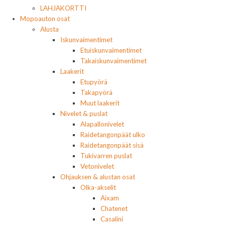
LAHJAKORTTI
Mopoauton osat
Alusta
Iskunvaimentimet
Etuiskunvaimentimet
Takaiskunvaimentimet
Laakerit
Etupyörä
Takapyörä
Muut laakerit
Nivelet & puslat
Alapallonivelet
Raidetangonpäät ulko
Raidetangonpäät sisä
Tukivarren puslat
Vetonivelet
Ohjauksen & alustan osat
Olka-akselit
Aixam
Chatenet
Casalini