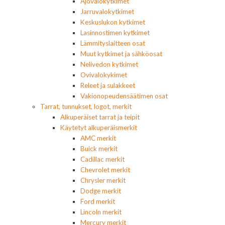
Ajovalokytkimet
Jarruvalokytkimet
Keskuslukon kytkimet
Lasinnostimen kytkimet
Lämmityslaitteen osat
Muut kytkimet ja sähköosat
Nelivedon kytkimet
Ovivalokykimet
Releet ja sulakkeet
Vakionopeudensäätimen osat
Tarrat, tunnukset, logot, merkit
Alkuperäiset tarrat ja teipit
Käytetyt alkuperäismerkit
AMC merkit
Buick merkit
Cadillac merkit
Chevrolet merkit
Chrysler merkit
Dodge merkit
Ford merkit
Lincoln merkit
Mercury merkit