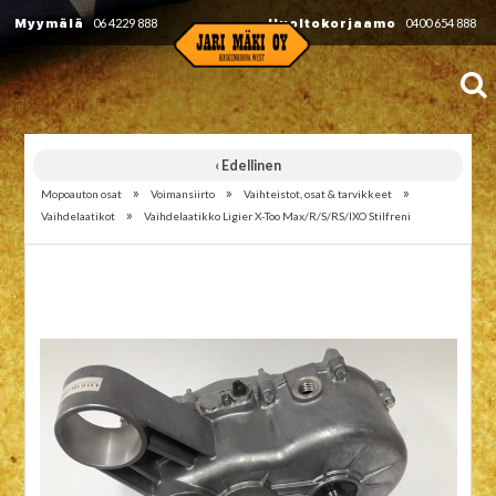
Myymälä
06 4229 888
Huoltokorjaamo
0400 654 888
‹ Edellinen
»
»
»
Mopoauton osat
Voimansiirto
Vaihteistot, osat & tarvikkeet
»
Vaihdelaatikot
Vaihdelaatikko Ligier X-Too Max/R/S/RS/IXO Stilfreni