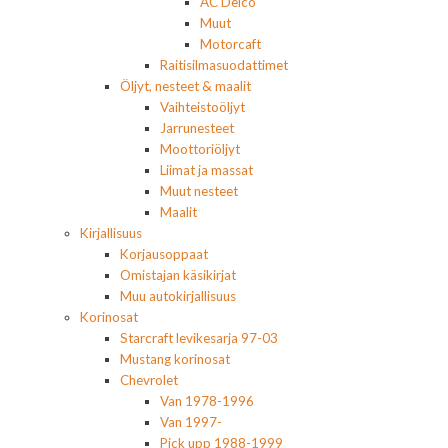
AC Delco
Muut
Motorcaft
Raitisilmasuodattimet
Öljyt, nesteet & maalit
Vaihteistoöljyt
Jarrunesteet
Moottoriöljyt
Liimat ja massat
Muut nesteet
Maalit
Kirjallisuus
Korjausoppaat
Omistajan käsikirjat
Muu autokirjallisuus
Korinosat
Starcraft levikesarja 97-03
Mustang korinosat
Chevrolet
Van 1978-1996
Van 1997-
Pick upp 1988-1999