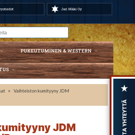
ystiedot
Jari Mäki Oy
PUKEUTUMINEN & WESTERN
TUS
»
sat
Vaihteiston kumityyny JDM
 kumityyny JDM