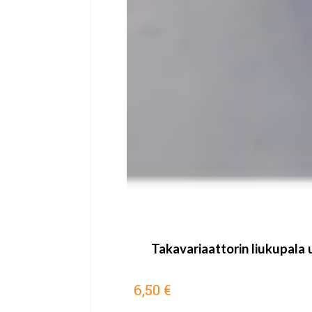
Takavariaattorin liukupala u
6,50 €