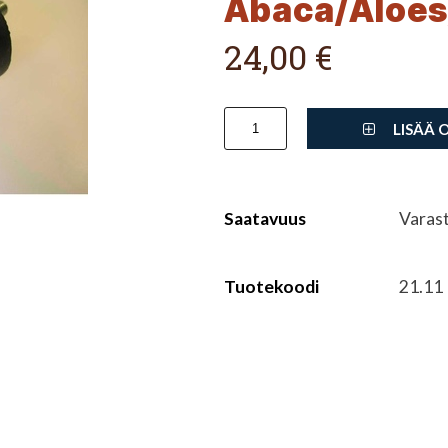
Abaca/Aloes
24,00 €
LISÄÄ 
Saatavuus
Varas
Tuotekoodi
21.11