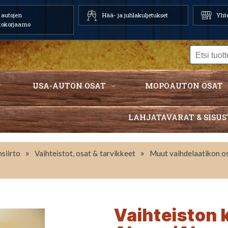
autojen
Hää- ja juhlakuljetukset
Yhte
tokorjaamo
USA-AUTON OSAT
MOPOAUTON OSAT
LAHJATAVARAT & SISUS
»
»
siirto
Vaihteistot, osat & tarvikkeet
Muut vaihdelaatikon o
Vaihteiston