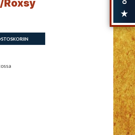
/Roxsy
OSTOSKORIIN
tossa