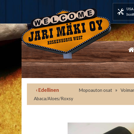
USA 
huol
‹ Edellinen
»
Mopoauton osat
Voiman
Abaca/Aloes/Roxsy