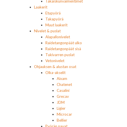
Takaiskunvaimentimet
Laakerit
Etupyörä
Takapyörä
Muut laakerit
Nivelet & puslat
Alapallonivelet
Raidetangonpäät ulko
Raidetangonpäät sisä
Tukivarren puslat
Vetonivelet
Ohjauksen & alustan osat
Olka-akselit
Aixam
Chatenet
Casalini
Grecav
JDM
Ligier
Microcar
Bellier
Pyörän navat