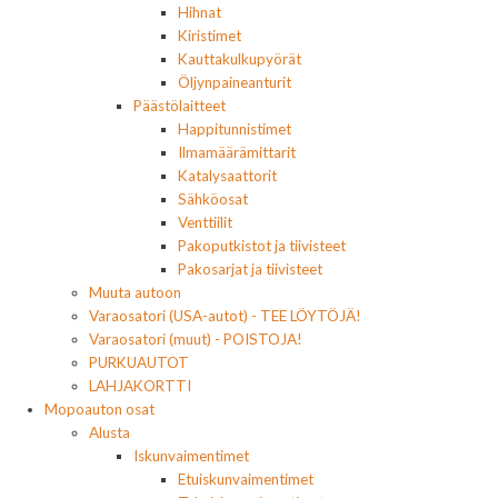
Hihnat
Kiristimet
Kauttakulkupyörät
Öljynpaineanturit
Päästölaitteet
Happitunnistimet
Ilmamäärämittarit
Katalysaattorit
Sähköosat
Venttiilit
Pakoputkistot ja tiivisteet
Pakosarjat ja tiivisteet
Muuta autoon
Varaosatori (USA-autot) - TEE LÖYTÖJÄ!
Varaosatori (muut) - POISTOJA!
PURKUAUTOT
LAHJAKORTTI
Mopoauton osat
Alusta
Iskunvaimentimet
Etuiskunvaimentimet