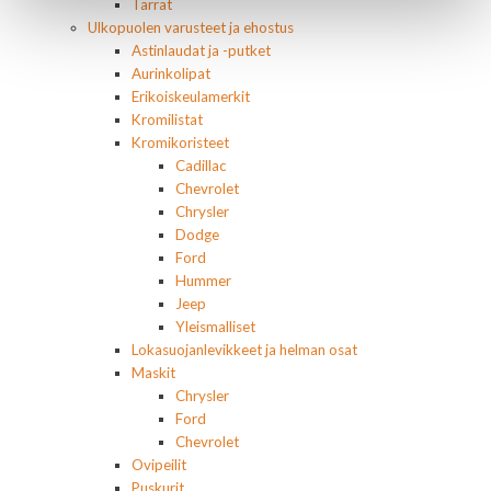
Tarrat
Ulkopuolen varusteet ja ehostus
Astinlaudat ja -putket
Aurinkolipat
Erikoiskeulamerkit
Kromilistat
Kromikoristeet
Cadillac
Chevrolet
Chrysler
Dodge
Ford
Hummer
Jeep
Yleismalliset
Lokasuojanlevikkeet ja helman osat
Maskit
Chrysler
Ford
Chevrolet
Ovipeilit
Puskurit