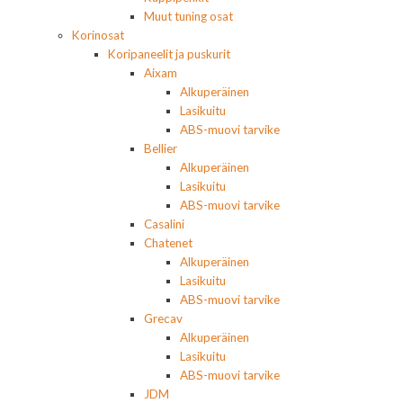
Muut tuning osat
Korinosat
Koripaneelit ja puskurit
Aixam
Alkuperäinen
Lasikuitu
ABS-muovi tarvike
Bellier
Alkuperäinen
Lasikuitu
ABS-muovi tarvike
Casalini
Chatenet
Alkuperäinen
Lasikuitu
ABS-muovi tarvike
Grecav
Alkuperäinen
Lasikuitu
ABS-muovi tarvike
JDM