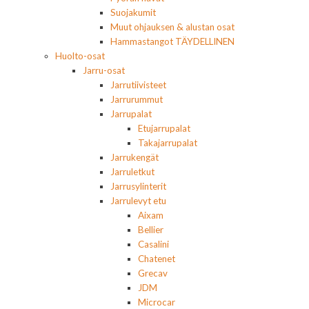
Suojakumit
Muut ohjauksen & alustan osat
Hammastangot TÄYDELLINEN
Huolto-osat
Jarru-osat
Jarrutiivisteet
Jarrurummut
Jarrupalat
Etujarrupalat
Takajarrupalat
Jarrukengät
Jarruletkut
Jarrusylinterit
Jarrulevyt etu
Aixam
Bellier
Casalini
Chatenet
Grecav
JDM
Microcar