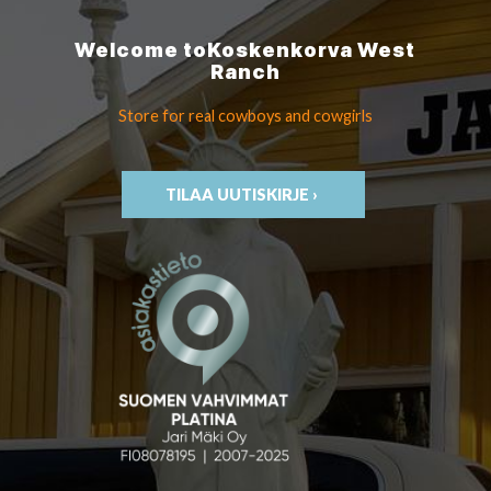
Welcome to
Koskenkorva
West
Ranch
Store for real cowboys
and cowgirls
TILAA UUTISKIRJE ›