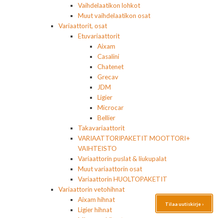
Vaihdelaatikon lohkot
Muut vaihdelaatikon osat
Variaattorit, osat
Etuvariaattorit
Aixam
Casalini
Chatenet
Grecav
JDM
Ligier
Microcar
Bellier
Takavariaattorit
VARIAATTORIPAKETIT MOOTTORI+
VAIHTEISTO
Variaattorin puslat & liukupalat
Muut variaattorin osat
Variaattorin HUOLTOPAKETIT
Variaattorin vetohihnat
Aixam hihnat
Tilaa uutiskirje ›
Ligier hihnat