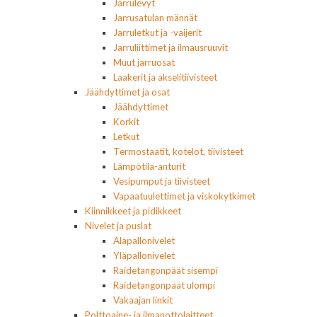
Jarrulevyt
Jarrusatulan männät
Jarruletkut ja -vaijerit
Jarruliittimet ja ilmausruuvit
Muut jarruosat
Laakerit ja akselitiivisteet
Jäähdyttimet ja osat
Jäähdyttimet
Korkit
Letkut
Termostaatit, kotelot, tiivisteet
Lämpötila-anturit
Vesipumput ja tiivisteet
Vapaatuulettimet ja viskokytkimet
Kiinnikkeet ja pidikkeet
Nivelet ja puslat
Alapallonivelet
Yläpallonivelet
Raidetangonpäät sisempi
Raidetangonpäät ulompi
Vakaajan linkit
Polttoaine- ja ilmanottolaitteet