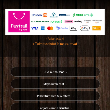
› Asiakastuki
› Toimitusehdot ja maksutavat
USA-auton osat
Mopoauton osat
Pukeutuminen & Western
Lahjatavarat & sisustus