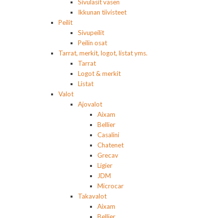
Sivulasit vasen
Ikkunan tiivisteet
Peilit
Sivupeilit
Peilin osat
Tarrat, merkit, logot, listat yms.
Tarrat
Logot & merkit
Listat
Valot
Ajovalot
Aixam
Bellier
Casalini
Chatenet
Grecav
Ligier
JDM
Microcar
Takavalot
Aixam
Bellier