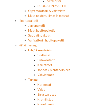
Mitsubishi
SUODATINPAKETIT
Öljyt moottori & vaihteisto
Muut nesteet, liimat ja massat
Huoltopaketit
Jarrupaketit
Muut huoltopaketit
Suodatinpaketit
Variaattorin huoltopaketit
Hifi & Tuning
Hifi / Äänentoisto
Soittimet
Subwooferit
Kaiuttimet
Johdot / pientarvikkeet
Vahvistimet
Tuning
Korinosat
Valot
Sisustan osat
Kromilistat
Kuppipenkit