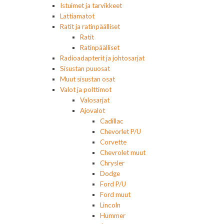
Istuimet ja tarvikkeet
Lattiamatot
Ratit ja ratinpäälliset
Ratit
Ratinpäälliset
Radioadapterit ja johtosarjat
Sisustan puuosat
Muut sisustan osat
Valot ja polttimot
Valosarjat
Ajovalot
Cadillac
Chevorlet P/U
Corvette
Chevrolet muut
Chrysler
Dodge
Ford P/U
Ford muut
Lincoln
Hummer