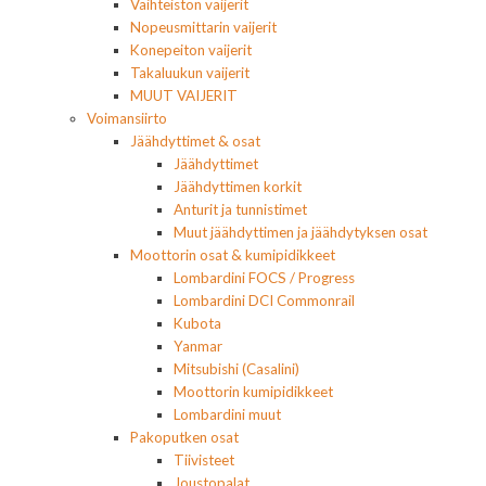
Vaihteiston vaijerit
Nopeusmittarin vaijerit
Konepeiton vaijerit
Takaluukun vaijerit
MUUT VAIJERIT
Voimansiirto
Jäähdyttimet & osat
Jäähdyttimet
Jäähdyttimen korkit
Anturit ja tunnistimet
Muut jäähdyttimen ja jäähdytyksen osat
Moottorin osat & kumipidikkeet
Lombardini FOCS / Progress
Lombardini DCI Commonrail
Kubota
Yanmar
Mitsubishi (Casalini)
Moottorin kumipidikkeet
Lombardini muut
Pakoputken osat
Tiivisteet
Joustopalat