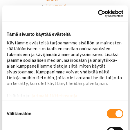
Laturin osat
Lämmitys ja ilmastointi
Etuvastukset
Kennot
Kompressorit ja osat
Tämä sivusto käyttää evästeitä
Käyttöpaneelit / kytkimet
Moottorit
Käytämme evästeitä tarjoamamme sisällön ja mainosten
Ilmastoinnin osat
räätälöimiseen, sosiaalisen median ominaisuuksien
tukemiseen ja kävijämäärämme analysoimiseen. Lisäksi
Muut
jaamme sosiaalisen median, mainosalan ja analytiikka-
Ohjainlaitteet
alan kumppaneillemme tietoja siitä, miten käytät
Startit ja startin osat
sivustoamme. Kumppanimme voivat yhdistää näitä
Starttimoottorit
tietoja muihin tietoihin, joita olet antanut heille tai joita
Starttimoottorin osat
on kerätty, kun olet käyttänyt heidän palvelujaan.
Sytytysosat
Sähköosat
Lisätietoja:
jarimaki.fi/tietosuoja
Ajovalokytkimet
Jarruvalokytkimet
Suostumuksen
Keskuslukon kytkimet
valinta
Välttämätön
Lasinnostimen kytkimet
Lämmityslaitteen osat
Muut kytkimet ja sähköosat