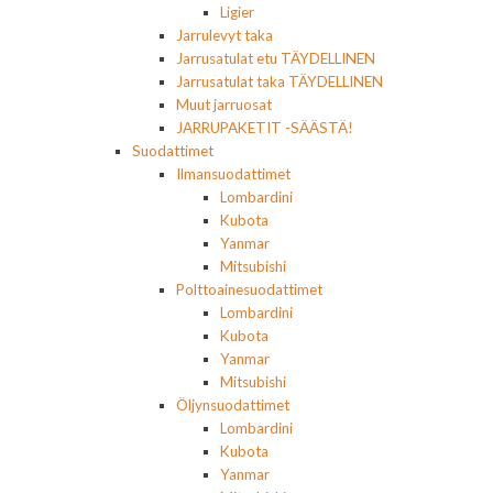
Ligier
Jarrulevyt taka
Jarrusatulat etu TÄYDELLINEN
Jarrusatulat taka TÄYDELLINEN
Muut jarruosat
JARRUPAKETIT -SÄÄSTÄ!
Suodattimet
Ilmansuodattimet
Lombardini
Kubota
Yanmar
Mitsubishi
Polttoainesuodattimet
Lombardini
Kubota
Yanmar
Mitsubishi
Öljynsuodattimet
Lombardini
Kubota
Yanmar