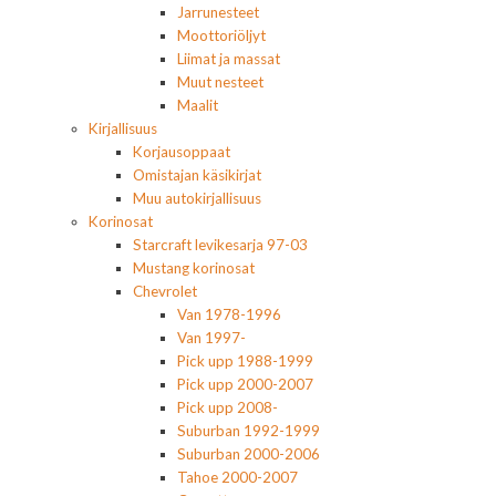
Jarrunesteet
Moottoriöljyt
Liimat ja massat
Muut nesteet
Maalit
Kirjallisuus
Korjausoppaat
Omistajan käsikirjat
Muu autokirjallisuus
Korinosat
Starcraft levikesarja 97-03
Mustang korinosat
Chevrolet
Van 1978-1996
Van 1997-
Pick upp 1988-1999
Pick upp 2000-2007
Pick upp 2008-
Suburban 1992-1999
Suburban 2000-2006
Tahoe 2000-2007