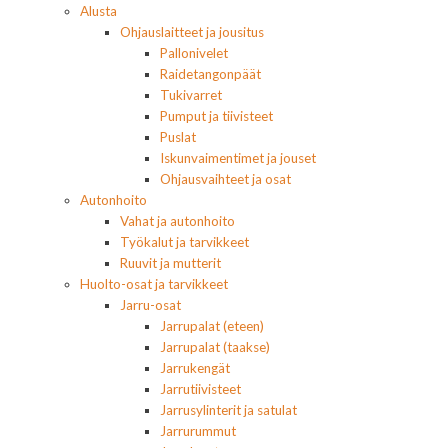
Alusta
Ohjauslaitteet ja jousitus
Pallonivelet
Raidetangonpäät
Tukivarret
Pumput ja tiivisteet
Puslat
Iskunvaimentimet ja jouset
Ohjausvaihteet ja osat
Autonhoito
Vahat ja autonhoito
Työkalut ja tarvikkeet
Ruuvit ja mutterit
Huolto-osat ja tarvikkeet
Jarru-osat
Jarrupalat (eteen)
Jarrupalat (taakse)
Jarrukengät
Jarrutiivisteet
Jarrusylinterit ja satulat
Jarrurummut