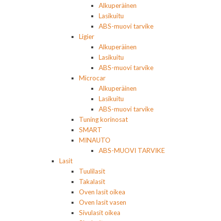
Alkuperäinen
Lasikuitu
ABS-muovi tarvike
Ligier
Alkuperäinen
Lasikuitu
ABS-muovi tarvike
Microcar
Alkuperäinen
Lasikuitu
ABS-muovi tarvike
Tuning korinosat
SMART
MINAUTO
ABS-MUOVI TARVIKE
Lasit
Tuulilasit
Takalasit
Oven lasit oikea
Oven lasit vasen
Sivulasit oikea