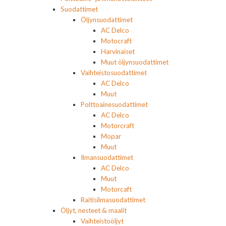
Suodattimet
Öljynsuodattimet
AC Delco
Motocraft
Harvinaiset
Muut öljynsuodattimet
Vaihteistosuodattimet
AC Delco
Muut
Polttoainesuodattimet
AC Delco
Motorcraft
Mopar
Muut
Ilmansuodattimet
AC Delco
Muut
Motorcaft
Raitisilmasuodattimet
Öljyt, nesteet & maalit
Vaihteistoöljyt