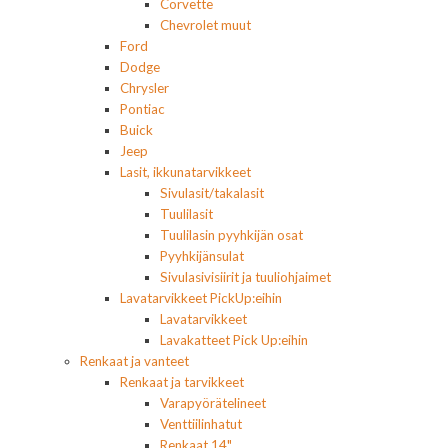
Corvette
Chevrolet muut
Ford
Dodge
Chrysler
Pontiac
Buick
Jeep
Lasit, ikkunatarvikkeet
Sivulasit/takalasit
Tuulilasit
Tuulilasin pyyhkijän osat
Pyyhkijänsulat
Sivulasivisiirit ja tuuliohjaimet
Lavatarvikkeet PickUp:eihin
Lavatarvikkeet
Lavakatteet Pick Up:eihin
Renkaat ja vanteet
Renkaat ja tarvikkeet
Varapyörätelineet
Venttiilinhatut
Renkaat 14"