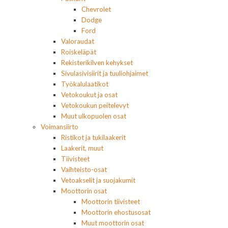
Chevrolet
Dodge
Ford
Valoraudat
Roiskeläpät
Rekisterikilven kehykset
Sivulasivisiirit ja tuuliohjaimet
Työkalulaatikot
Vetokoukut ja osat
Vetokoukun peitelevyt
Muut ulkopuolen osat
Voimansiirto
Ristikot ja tukilaakerit
Laakerit, muut
Tiivisteet
Vaihteisto-osat
Vetoakselit ja suojakumit
Moottorin osat
Moottorin tiivisteet
Moottorin ehostusosat
Muut moottorin osat