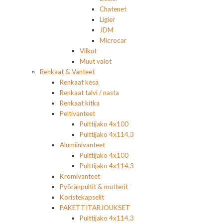
Chatenet
Ligier
JDM
Microcar
Vilkut
Muut valot
Renkaat & Vanteet
Renkaat kesä
Renkaat talvi / nasta
Renkaat kitka
Peltivanteet
Pulttijako 4x100
Pulttijako 4x114,3
Alumiinivanteet
Pulttijako 4x100
Pulttijako 4x114,3
Kromivanteet
Pyöränpultit & mutterit
Koristekapselit
PAKETTITARJOUKSET
Pulttijako 4x114,3