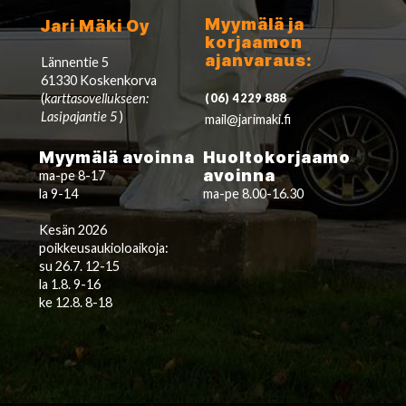
Myymälä ja
Jari Mäki Oy
korjaamon
ajanvaraus:
Lännentie 5
61330 Koskenkorva
(
karttasovellukseen:
(06) 4229 888
Lasipajantie 5
)
mail@jarimaki.fi
Myymälä avoinna
Huoltokorjaamo
avoinna
ma-pe 8-17
la 9-14
ma-pe 8.00-16.30
Kesän 2026
poikkeusaukioloaikoja:
su 26.7. 12-15
la 1.8. 9-16
ke 12.8. 8-18