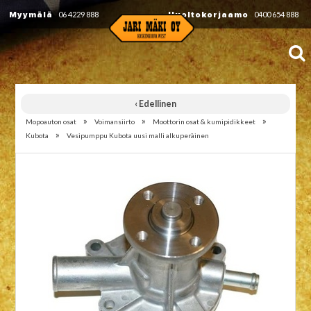
Myymälä
06 4229 888
Huoltokorjaamo
0400 654 888
‹ Edellinen
»
»
»
Mopoauton osat
Voimansiirto
Moottorin osat & kumipidikkeet
»
Kubota
Vesipumppu Kubota uusi malli alkuperäinen