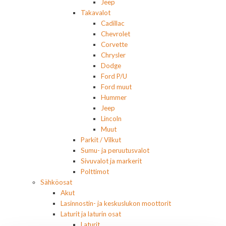
Jeep
Takavalot
Cadillac
Chevrolet
Corvette
Chrysler
Dodge
Ford P/U
Ford muut
Hummer
Jeep
Lincoln
Muut
Parkit / Vilkut
Sumu- ja peruutusvalot
Sivuvalot ja markerit
Polttimot
Sähköosat
Akut
Lasinnostin- ja keskuslukon moottorit
Laturit ja laturin osat
Laturit