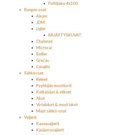
Pulttijako 4x100
Rungon osat
Aixam
JDM
Ligier
RÄJÄYTYSKUVAT
Chatenet
Microcar
Bellier
Grecav
Casalini
Sähköosat
Releet
Pyyhkijän moottorit
Katkaisijat & viikset
Akut
Virtalukot & muut lukot
Muut sähkö-osat
Vaijerit
Kaasuvaijerit
Käsijarruvaijerit