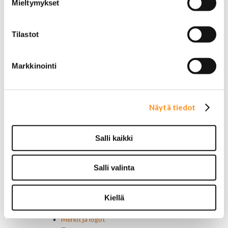
Mieltymykset
Nelivedon kytkimet
Ovivalokykimet
Releet ja sulakkeet
Tilastot
Vakionopeudensäätimen osat
Tarrat, tunnukset, logot, merkit
Alkuperäiset tarrat ja teipit
Markkinointi
Käytetyt alkuperäismerkit
AMC merkit
Buick merkit
Cadillac merkit
Näytä tiedot
Chevrolet merkit
Chrysler merkit
Dodge merkit
Salli kaikki
Ford merkit
Lincoln merkit
Mercury merkit
Salli valinta
Oldsmobile merkit
Plymouth merkit
Kiellä
Pontiac merkit
Muut merkit
Merkit ja logot