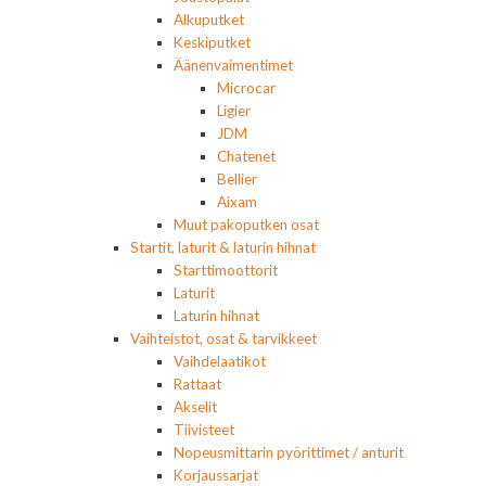
Alkuputket
Keskiputket
Äänenvaimentimet
Microcar
Ligier
JDM
Chatenet
Bellier
Aixam
Muut pakoputken osat
Startit, laturit & laturin hihnat
Starttimoottorit
Laturit
Laturin hihnat
Vaihteistot, osat & tarvikkeet
Vaihdelaatikot
Rattaat
Akselit
Tiivisteet
Nopeusmittarin pyörittimet / anturit
Korjaussarjat