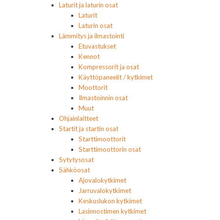
Laturit ja laturin osat
Laturit
Laturin osat
Lämmitys ja ilmastointi
Etuvastukset
Kennot
Kompressorit ja osat
Käyttöpaneelit / kytkimet
Moottorit
Ilmastoinnin osat
Muut
Ohjainlaitteet
Startit ja startin osat
Starttimoottorit
Starttimoottorin osat
Sytytysosat
Sähköosat
Ajovalokytkimet
Jarruvalokytkimet
Keskuslukon kytkimet
Lasinnostimen kytkimet