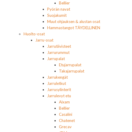
Bellier
Pyörän navat
Suojakumit
Muut ohjauksen & alustan osat
Hammastangot TÄYDELLINEN
Huolto-osat
Jarru-osat
Jarrutiivisteet
Jarrurummut
Jarrupalat
Etujarrupalat
Takajarrupalat
Jarrukengät
Jarruletkut
Jarrusylinterit
Jarrulevyt etu
Aixam
Bellier
Casalini
Chatenet
Grecav