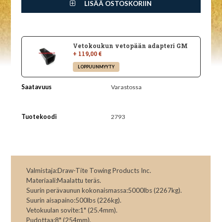
LISÄÄ OSTOSKORIIN
Vetokoukun vetopään adapteri GM
+ 119,00 €
Saatavuus
Varastossa
Tuotekoodi
2793
Valmistaja:Draw-Tite Towing Products Inc.
Materiaali:Maalattu teräs.
Suurin perävaunun kokonaismassa:5000lbs (2267kg).
Suurin aisapaino:500lbs (226kg).
Vetokuulan sovite:1" (25.4mm).
Pudottaa:8" (254mm).