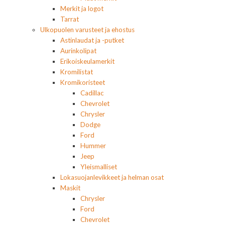
Merkit ja logot
Tarrat
Ulkopuolen varusteet ja ehostus
Astinlaudat ja -putket
Aurinkolipat
Erikoiskeulamerkit
Kromilistat
Kromikoristeet
Cadillac
Chevrolet
Chrysler
Dodge
Ford
Hummer
Jeep
Yleismalliset
Lokasuojanlevikkeet ja helman osat
Maskit
Chrysler
Ford
Chevrolet