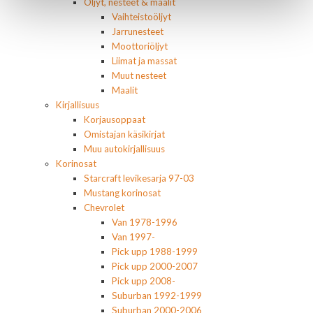
Öljyt, nesteet & maalit
Vaihteistoöljyt
Jarrunesteet
Moottoriöljyt
Liimat ja massat
Muut nesteet
Maalit
Kirjallisuus
Korjausoppaat
Omistajan käsikirjat
Muu autokirjallisuus
Korinosat
Starcraft levikesarja 97-03
Mustang korinosat
Chevrolet
Van 1978-1996
Van 1997-
Pick upp 1988-1999
Pick upp 2000-2007
Pick upp 2008-
Suburban 1992-1999
Suburban 2000-2006