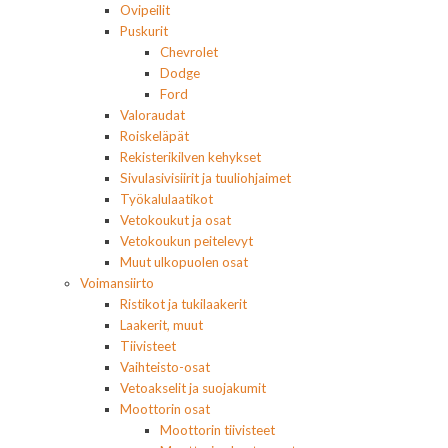
Ovipeilit
Puskurit
Chevrolet
Dodge
Ford
Valoraudat
Roiskeläpät
Rekisterikilven kehykset
Sivulasivisiirit ja tuuliohjaimet
Työkalulaatikot
Vetokoukut ja osat
Vetokoukun peitelevyt
Muut ulkopuolen osat
Voimansiirto
Ristikot ja tukilaakerit
Laakerit, muut
Tiivisteet
Vaihteisto-osat
Vetoakselit ja suojakumit
Moottorin osat
Moottorin tiivisteet