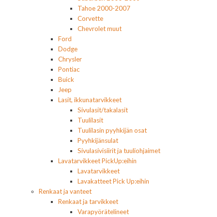
Tahoe 2000-2007
Corvette
Chevrolet muut
Ford
Dodge
Chrysler
Pontiac
Buick
Jeep
Lasit, ikkunatarvikkeet
Sivulasit/takalasit
Tuulilasit
Tuulilasin pyyhkijän osat
Pyyhkijänsulat
Sivulasivisiirit ja tuuliohjaimet
Lavatarvikkeet PickUp:eihin
Lavatarvikkeet
Lavakatteet Pick Up:eihin
Renkaat ja vanteet
Renkaat ja tarvikkeet
Varapyörätelineet