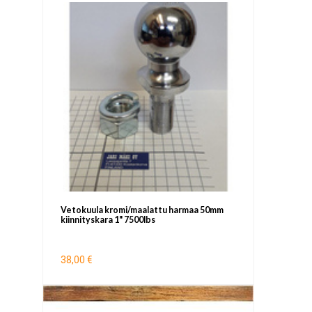
Vetokuula kromi/maalattu harmaa 50mm
kiinnityskara 1" 7500lbs
38,00 €