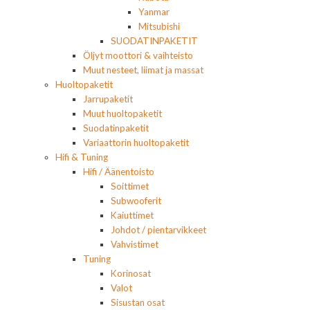
Yanmar
Mitsubishi
SUODATINPAKETIT
Öljyt moottori & vaihteisto
Muut nesteet, liimat ja massat
Huoltopaketit
Jarrupaketit
Muut huoltopaketit
Suodatinpaketit
Variaattorin huoltopaketit
Hifi & Tuning
Hifi / Äänentoisto
Soittimet
Subwooferit
Kaiuttimet
Johdot / pientarvikkeet
Vahvistimet
Tuning
Korinosat
Valot
Sisustan osat