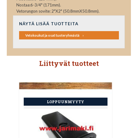
Nostaa:6-3/4" (171mm).
Vetorungon sovite: 2"X2" (50.8mmX50.8mm).
NÄYTÄ LISÄÄ TUOTTEITA
Vetokoukut ja osat tuoteryhmästä
Liittyvät tuotteet