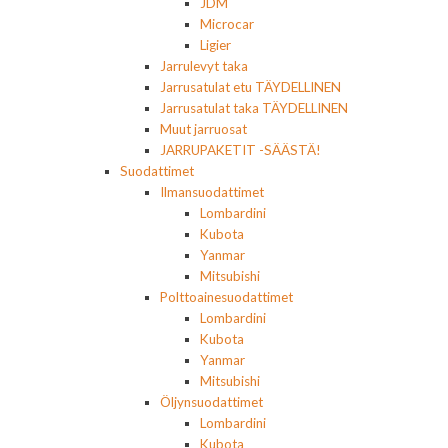
JDM
Microcar
Ligier
Jarrulevyt taka
Jarrusatulat etu TÄYDELLINEN
Jarrusatulat taka TÄYDELLINEN
Muut jarruosat
JARRUPAKETIT -SÄÄSTÄ!
Suodattimet
Ilmansuodattimet
Lombardini
Kubota
Yanmar
Mitsubishi
Polttoainesuodattimet
Lombardini
Kubota
Yanmar
Mitsubishi
Öljynsuodattimet
Lombardini
Kubota