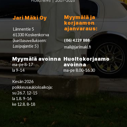
Myymälä ja
Jari Mäki Oy
korjaamon
ajanvaraus:
Lännentie 5
61330 Koskenkorva
(
karttasovellukseen:
(06) 4229 888
Lasipajantie 5
)
mail@jarimaki.fi
Myymälä avoinna
Huoltokorjaamo
avoinna
ma-pe 8-17
la 9-14
ma-pe 8.00-16.30
Kesän 2026
poikkeusaukioloaikoja:
su 26.7. 12-15
la 1.8. 9-16
ke 12.8. 8-18