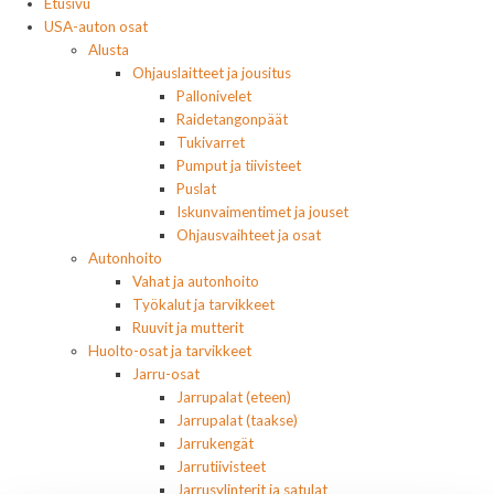
Etusivu
USA-auton osat
Alusta
Ohjauslaitteet ja jousitus
Pallonivelet
Raidetangonpäät
Tukivarret
Pumput ja tiivisteet
Puslat
Iskunvaimentimet ja jouset
Ohjausvaihteet ja osat
Autonhoito
Vahat ja autonhoito
Työkalut ja tarvikkeet
Ruuvit ja mutterit
Huolto-osat ja tarvikkeet
Jarru-osat
Jarrupalat (eteen)
Jarrupalat (taakse)
Jarrukengät
Jarrutiivisteet
Jarrusylinterit ja satulat