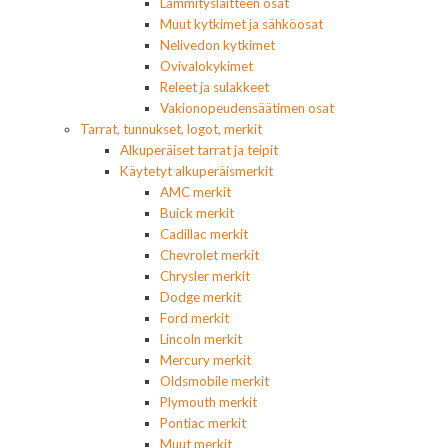
Lämmityslaitteen osat
Muut kytkimet ja sähköosat
Nelivedon kytkimet
Ovivalokykimet
Releet ja sulakkeet
Vakionopeudensäätimen osat
Tarrat, tunnukset, logot, merkit
Alkuperäiset tarrat ja teipit
Käytetyt alkuperäismerkit
AMC merkit
Buick merkit
Cadillac merkit
Chevrolet merkit
Chrysler merkit
Dodge merkit
Ford merkit
Lincoln merkit
Mercury merkit
Oldsmobile merkit
Plymouth merkit
Pontiac merkit
Muut merkit