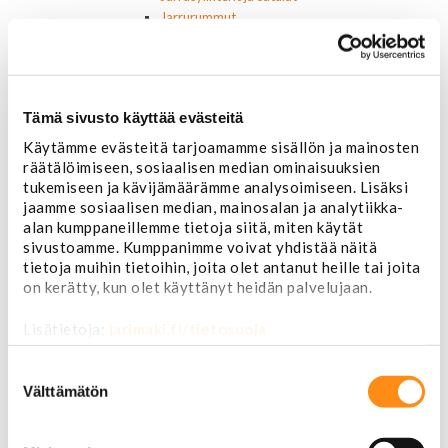
Jarrurummut
Jarrulevyt
Jarrusatulan männät
Jarruletkut ja -vaijerit
Jarruliittimet ja ilmausruuvit
Tämä sivusto käyttää evästeitä
Muut jarruosat
Laakerit ja akselitiivisteet
Käytämme evästeitä tarjoamamme sisällön ja mainosten
Jäähdyttimet ja osat
räätälöimiseen, sosiaalisen median ominaisuuksien
Jäähdyttimet
tukemiseen ja kävijämäärämme analysoimiseen. Lisäksi
Korkit
jaamme sosiaalisen median, mainosalan ja analytiikka-
alan kumppaneillemme tietoja siitä, miten käytät
Letkut
sivustoamme. Kumppanimme voivat yhdistää näitä
Termostaatit, kotelot, tiivisteet
tietoja muihin tietoihin, joita olet antanut heille tai joita
Lämpötila-anturit
on kerätty, kun olet käyttänyt heidän palvelujaan.
Vesipumput ja tiivisteet
Vapaatuulettimet ja viskokytkimet
Lisätietoja:
jarimaki.fi/tietosuoja
Kiinnikkeet ja pidikkeet
Nivelet ja puslat
Suostumuksen
Alapallonivelet
valinta
Välttämätön
Yläpallonivelet
Raidetangonpäät sisempi
Raidetangonpäät ulompi