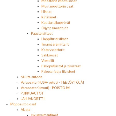
Moottorin ehostusosat
Muut moottorin osat
Hihnat
Kiristimet
Kauttakulkupyörät
Öljynpaineanturit
Päästölaitteet
Happitunnistimet
Ilmamäärämittarit
Katalysaattorit
Sähköosat
Venttiilit
Pakoputkistot ja tiivisteet
Pakosarjat ja tiivisteet
Muuta autoon
Varaosatori (USA-autot) - TEE LÖYTÖJÄ!
Varaosatori (muut) - POISTOJA!
PURKUAUTOT
LAHJAKORTTI
Mopoauton osat
Alusta
Iskunvaimentimet