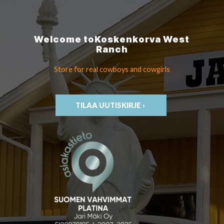
Welcome to
Koskenkorva
West
Ranch
Store for real cowboys
and cowgirls
TILAA UUTISKIRJE ›