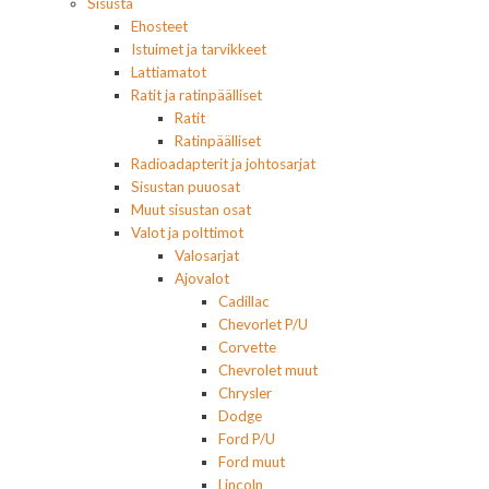
Sisusta
Ehosteet
Istuimet ja tarvikkeet
Lattiamatot
Ratit ja ratinpäälliset
Ratit
Ratinpäälliset
Radioadapterit ja johtosarjat
Sisustan puuosat
Muut sisustan osat
Valot ja polttimot
Valosarjat
Ajovalot
Cadillac
Chevorlet P/U
Corvette
Chevrolet muut
Chrysler
Dodge
Ford P/U
Ford muut
Lincoln