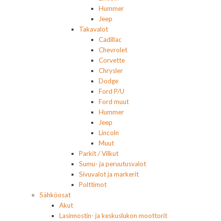
Hummer
Jeep
Takavalot
Cadillac
Chevrolet
Corvette
Chrysler
Dodge
Ford P/U
Ford muut
Hummer
Jeep
Lincoln
Muut
Parkit / Vilkut
Sumu- ja peruutusvalot
Sivuvalot ja markerit
Polttimot
Sähköosat
Akut
Lasinnostin- ja keskuslukon moottorit