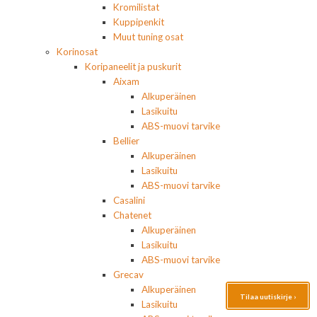
Kromilistat
Kuppipenkit
Muut tuning osat
Korinosat
Koripaneelit ja puskurit
Aixam
Alkuperäinen
Lasikuitu
ABS-muovi tarvike
Bellier
Alkuperäinen
Lasikuitu
ABS-muovi tarvike
Casalini
Chatenet
Alkuperäinen
Lasikuitu
ABS-muovi tarvike
Grecav
Alkuperäinen
Tilaa uutiskirje ›
Lasikuitu