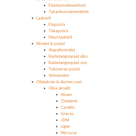
Etuiskunvaimentimet
Takaiskunvaimentimet
Laakerit
Etupyörä
Takapyörä
Muut laakerit
Nivelet & puslat
Alapallonivelet
Raidetangonpäät ulko
Raidetangonpäät sisä
Tukivarren puslat
Vetonivelet
Ohjauksen & alustan osat
Olka-akselit
Aixam
Chatenet
Casalini
Grecav
JDM
Ligier
Microcar