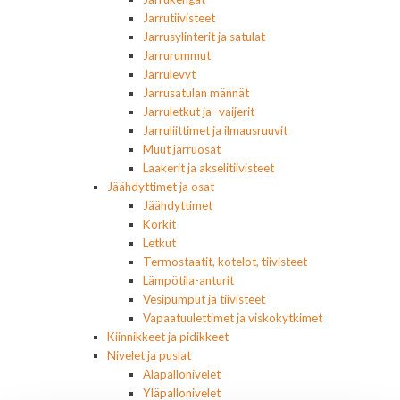
Jarrutiivisteet
Jarrusylinterit ja satulat
Jarrurummut
Jarrulevyt
Jarrusatulan männät
Jarruletkut ja -vaijerit
Jarruliittimet ja ilmausruuvit
Muut jarruosat
Laakerit ja akselitiivisteet
Jäähdyttimet ja osat
Jäähdyttimet
Korkit
Letkut
Termostaatit, kotelot, tiivisteet
Lämpötila-anturit
Vesipumput ja tiivisteet
Vapaatuulettimet ja viskokytkimet
Kiinnikkeet ja pidikkeet
Nivelet ja puslat
Alapallonivelet
Yläpallonivelet