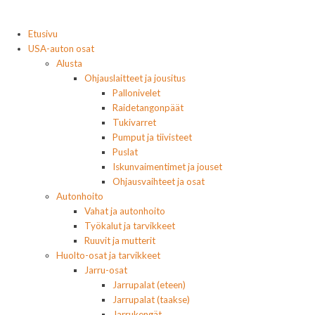
Etusivu
USA-auton osat
Alusta
Ohjauslaitteet ja jousitus
Pallonivelet
Raidetangonpäät
Tukivarret
Pumput ja tiivisteet
Puslat
Iskunvaimentimet ja jouset
Ohjausvaihteet ja osat
Autonhoito
Vahat ja autonhoito
Työkalut ja tarvikkeet
Ruuvit ja mutterit
Huolto-osat ja tarvikkeet
Jarru-osat
Jarrupalat (eteen)
Jarrupalat (taakse)
Jarrukengät