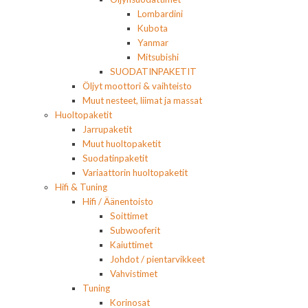
Lombardini
Kubota
Yanmar
Mitsubishi
SUODATINPAKETIT
Öljyt moottori & vaihteisto
Muut nesteet, liimat ja massat
Huoltopaketit
Jarrupaketit
Muut huoltopaketit
Suodatinpaketit
Variaattorin huoltopaketit
Hifi & Tuning
Hifi / Äänentoisto
Soittimet
Subwooferit
Kaiuttimet
Johdot / pientarvikkeet
Vahvistimet
Tuning
Korinosat