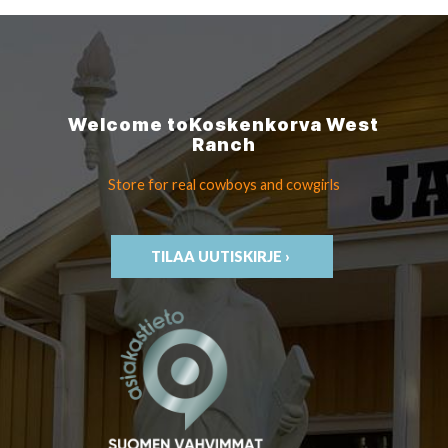
Welcome to
Koskenkorva
West
Ranch
Store for real cowboys
and cowgirls
TILAA UUTISKIRJE ›