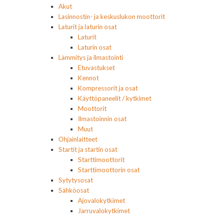
Akut
Lasinnostin- ja keskuslukon moottorit
Laturit ja laturin osat
Laturit
Laturin osat
Lämmitys ja ilmastointi
Etuvastukset
Kennot
Kompressorit ja osat
Käyttöpaneelit / kytkimet
Moottorit
Ilmastoinnin osat
Muut
Ohjainlaitteet
Startit ja startin osat
Starttimoottorit
Starttimoottorin osat
Sytytysosat
Sähköosat
Ajovalokytkimet
Jarruvalokytkimet