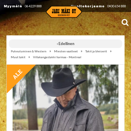
Myymälä
06 4229 888
Huoltokorjaamo
0400 654 888
‹ Edellinen
»
»
»
Pukeutuminen & Western
Miesten vaatteet
Takit ja bleiserit
»
Muut takit
Villakangastakki harmaa - Montreal
TARJOUS