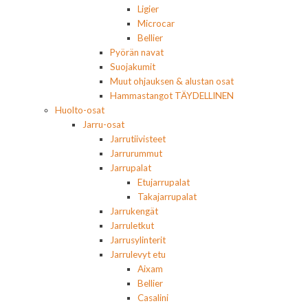
Ligier
Microcar
Bellier
Pyörän navat
Suojakumit
Muut ohjauksen & alustan osat
Hammastangot TÄYDELLINEN
Huolto-osat
Jarru-osat
Jarrutiivisteet
Jarrurummut
Jarrupalat
Etujarrupalat
Takajarrupalat
Jarrukengät
Jarruletkut
Jarrusylinterit
Jarrulevyt etu
Aixam
Bellier
Casalini