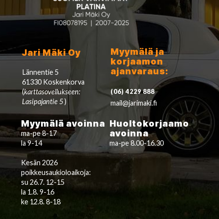
Myymälä ja
Jari Mäki Oy
korjaamon
ajanvaraus:
Lännentie 5
61330 Koskenkorva
(
karttasovellukseen:
(06) 4229 888
Lasipajantie 5
)
mail@jarimaki.fi
Myymälä avoinna
Huoltokorjaamo
avoinna
ma-pe 8-17
la 9-14
ma-pe 8.00-16.30
Kesän 2026
poikkeusaukioloaikoja:
su 26.7. 12-15
la 1.8. 9-16
ke 12.8. 8-18