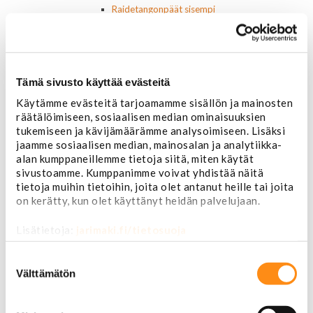
Raidetangonpäät sisempi
Raidetangonpäät ulompi
Vakaajan linkit
Polttoaine- ja ilmanottolaitteet
Suodattimet
Tämä sivusto käyttää evästeitä
Öljynsuodattimet
AC Delco
Käytämme evästeitä tarjoamamme sisällön ja mainosten
Motocraft
räätälöimiseen, sosiaalisen median ominaisuuksien
Harvinaiset
tukemiseen ja kävijämäärämme analysoimiseen. Lisäksi
Muut öljynsuodattimet
jaamme sosiaalisen median, mainosalan ja analytiikka-
Vaihteistosuodattimet
alan kumppaneillemme tietoja siitä, miten käytät
AC Delco
sivustoamme. Kumppanimme voivat yhdistää näitä
Muut
tietoja muihin tietoihin, joita olet antanut heille tai joita
on kerätty, kun olet käyttänyt heidän palvelujaan.
Polttoainesuodattimet
AC Delco
Lisätietoja:
jarimaki.fi/tietosuoja
Motorcraft
Mopar
Suostumuksen
Muut
valinta
Välttämätön
Ilmansuodattimet
AC Delco
Muut