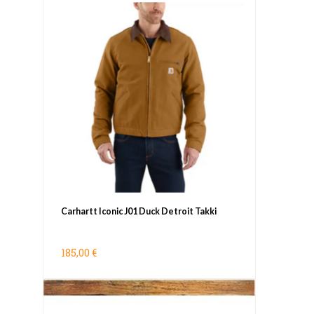
Carhartt Iconic J01 Duck Detroit Takki
185,00 €