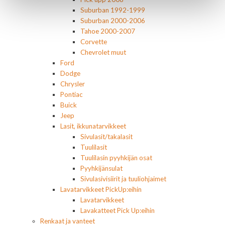
Suburban 1992-1999
Suburban 2000-2006
Tahoe 2000-2007
Corvette
Chevrolet muut
Ford
Dodge
Chrysler
Pontiac
Buick
Jeep
Lasit, ikkunatarvikkeet
Sivulasit/takalasit
Tuulilasit
Tuulilasin pyyhkijän osat
Pyyhkijänsulat
Sivulasivisiirit ja tuuliohjaimet
Lavatarvikkeet PickUp:eihin
Lavatarvikkeet
Lavakatteet Pick Up:eihin
Renkaat ja vanteet