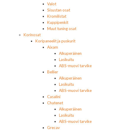
Valot
Sisustan osat
Kromilistat
Kuppipenkit
Muut tuning osat
Korinosat
Koripaneelit ja puskurit
Aixam
Alkuperäinen
Lasikuitu
ABS-muovi tarvike
Bellier
Alkuperäinen
Lasikuitu
ABS-muovi tarvike
Casalini
Chatenet
Alkuperäinen
Lasikuitu
ABS-muovi tarvike
Grecav