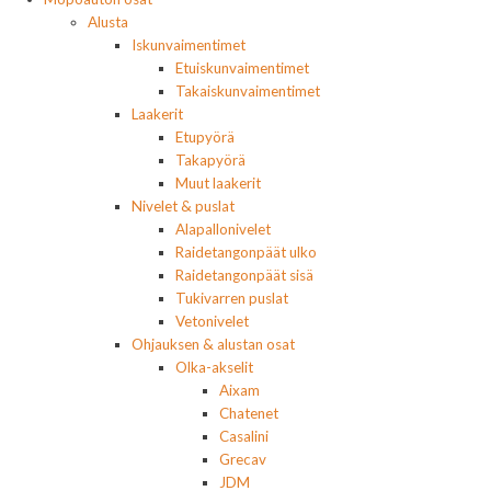
Alusta
Iskunvaimentimet
Etuiskunvaimentimet
Takaiskunvaimentimet
Laakerit
Etupyörä
Takapyörä
Muut laakerit
Nivelet & puslat
Alapallonivelet
Raidetangonpäät ulko
Raidetangonpäät sisä
Tukivarren puslat
Vetonivelet
Ohjauksen & alustan osat
Olka-akselit
Aixam
Chatenet
Casalini
Grecav
JDM