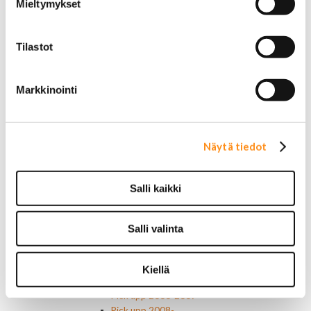
Mieltymykset
Motorcaft
Raitisilmasuodattimet
Öljyt, nesteet & maalit
Tilastot
Vaihteistoöljyt
Jarrunesteet
Moottoriöljyt
Markkinointi
Liimat ja massat
Muut nesteet
Maalit
Kirjallisuus
Näytä tiedot
Korjausoppaat
Omistajan käsikirjat
Muu autokirjallisuus
Salli kaikki
Korinosat
Starcraft levikesarja 97-03
Mustang korinosat
Salli valinta
Chevrolet
Van 1978-1996
Van 1997-
Kiellä
Pick upp 1988-1999
Pick upp 2000-2007
Pick upp 2008-