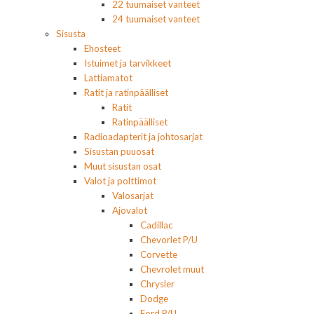
22 tuumaiset vanteet
24 tuumaiset vanteet
Sisusta
Ehosteet
Istuimet ja tarvikkeet
Lattiamatot
Ratit ja ratinpäälliset
Ratit
Ratinpäälliset
Radioadapterit ja johtosarjat
Sisustan puuosat
Muut sisustan osat
Valot ja polttimot
Valosarjat
Ajovalot
Cadillac
Chevorlet P/U
Corvette
Chevrolet muut
Chrysler
Dodge
Ford P/U