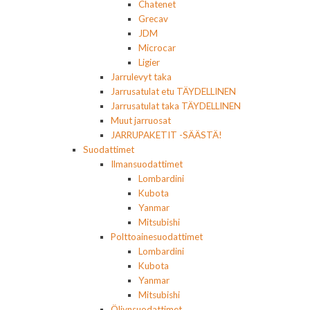
Chatenet
Grecav
JDM
Microcar
Ligier
Jarrulevyt taka
Jarrusatulat etu TÄYDELLINEN
Jarrusatulat taka TÄYDELLINEN
Muut jarruosat
JARRUPAKETIT -SÄÄSTÄ!
Suodattimet
Ilmansuodattimet
Lombardini
Kubota
Yanmar
Mitsubishi
Polttoainesuodattimet
Lombardini
Kubota
Yanmar
Mitsubishi
Öljynsuodattimet