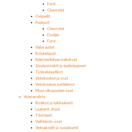
Ford
Chevrolet
Ovipeilit
Puskurit
Chevrolet
Dodge
Ford
Valoraudat
Roiskeläpät
Rekisterikilven kehykset
Sivulasivisiirit ja tuuliohjaimet
Työkalulaatikot
Vetokoukut ja osat
Vetokoukun peitelevyt
Muut ulkopuolen osat
Voimansiirto
Ristikot ja tukilaakerit
Laakerit, muut
Tiivisteet
Vaihteisto-osat
Vetoakselit ja suojakumit