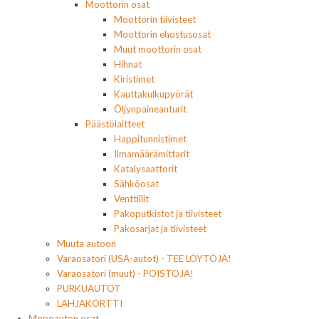
Moottorin osat
Moottorin tiivisteet
Moottorin ehostusosat
Muut moottorin osat
Hihnat
Kiristimet
Kauttakulkupyörät
Öljynpaineanturit
Päästölaitteet
Happitunnistimet
Ilmamäärämittarit
Katalysaattorit
Sähköosat
Venttiilit
Pakoputkistot ja tiivisteet
Pakosarjat ja tiivisteet
Muuta autoon
Varaosatori (USA-autot) - TEE LÖYTÖJÄ!
Varaosatori (muut) - POISTOJA!
PURKUAUTOT
LAHJAKORTTI
Mopoauton osat