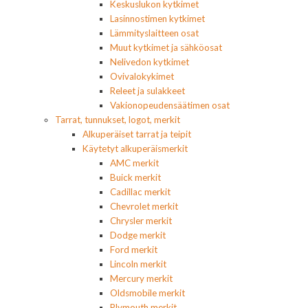
Keskuslukon kytkimet
Lasinnostimen kytkimet
Lämmityslaitteen osat
Muut kytkimet ja sähköosat
Nelivedon kytkimet
Ovivalokykimet
Releet ja sulakkeet
Vakionopeudensäätimen osat
Tarrat, tunnukset, logot, merkit
Alkuperäiset tarrat ja teipit
Käytetyt alkuperäismerkit
AMC merkit
Buick merkit
Cadillac merkit
Chevrolet merkit
Chrysler merkit
Dodge merkit
Ford merkit
Lincoln merkit
Mercury merkit
Oldsmobile merkit
Plymouth merkit