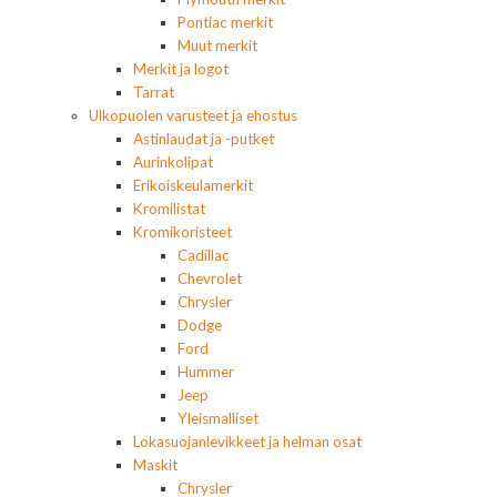
Pontiac merkit
Muut merkit
Merkit ja logot
Tarrat
Ulkopuolen varusteet ja ehostus
Astinlaudat ja -putket
Aurinkolipat
Erikoiskeulamerkit
Kromilistat
Kromikoristeet
Cadillac
Chevrolet
Chrysler
Dodge
Ford
Hummer
Jeep
Yleismalliset
Lokasuojanlevikkeet ja helman osat
Maskit
Chrysler