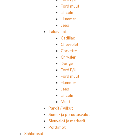
Ford muut
Lincoln
Hummer
Jeep
Takavalot
Cadillac
Chevrolet
Corvette
Chrysler
Dodge
Ford P/U
Ford muut
Hummer
Jeep
Lincoln
Muut
Parkit / Vilkut
Sumu- ja peruutusvalot
Sivuvalot ja markerit
Polttimot
Sähköosat