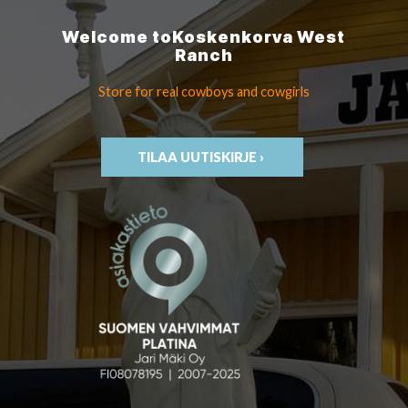
Welcome to
Koskenkorva
West
Ranch
Store for real cowboys
and cowgirls
TILAA UUTISKIRJE ›