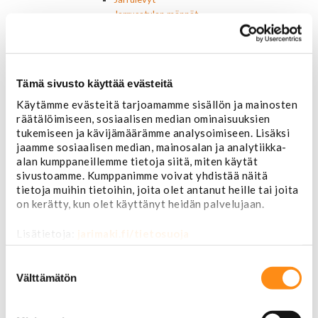
Jarrusatulan männät
Jarruletkut ja -vaijerit
Jarruliittimet ja ilmausruuvit
Muut jarruosat
Laakerit ja akselitiivisteet
Tämä sivusto käyttää evästeitä
Jäähdyttimet ja osat
Käytämme evästeitä tarjoamamme sisällön ja mainosten
Jäähdyttimet
räätälöimiseen, sosiaalisen median ominaisuuksien
Korkit
tukemiseen ja kävijämäärämme analysoimiseen. Lisäksi
Letkut
jaamme sosiaalisen median, mainosalan ja analytiikka-
Termostaatit, kotelot, tiivisteet
alan kumppaneillemme tietoja siitä, miten käytät
Lämpötila-anturit
sivustoamme. Kumppanimme voivat yhdistää näitä
Vesipumput ja tiivisteet
tietoja muihin tietoihin, joita olet antanut heille tai joita
Vapaatuulettimet ja viskokytkimet
on kerätty, kun olet käyttänyt heidän palvelujaan.
Kiinnikkeet ja pidikkeet
Nivelet ja puslat
Lisätietoja:
jarimaki.fi/tietosuoja
Alapallonivelet
Yläpallonivelet
Suostumuksen
Raidetangonpäät sisempi
valinta
Välttämätön
Raidetangonpäät ulompi
Vakaajan linkit
Polttoaine- ja ilmanottolaitteet