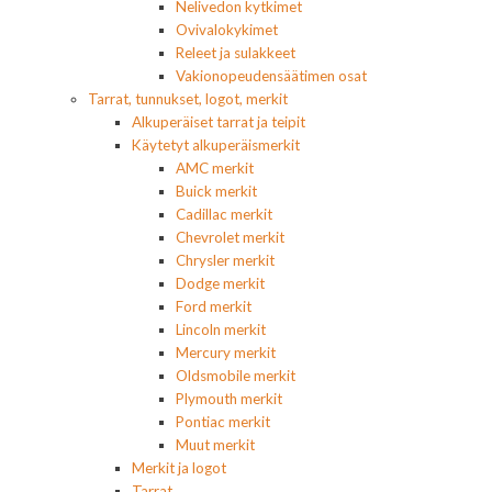
Nelivedon kytkimet
Ovivalokykimet
Releet ja sulakkeet
Vakionopeudensäätimen osat
Tarrat, tunnukset, logot, merkit
Alkuperäiset tarrat ja teipit
Käytetyt alkuperäismerkit
AMC merkit
Buick merkit
Cadillac merkit
Chevrolet merkit
Chrysler merkit
Dodge merkit
Ford merkit
Lincoln merkit
Mercury merkit
Oldsmobile merkit
Plymouth merkit
Pontiac merkit
Muut merkit
Merkit ja logot
Tarrat