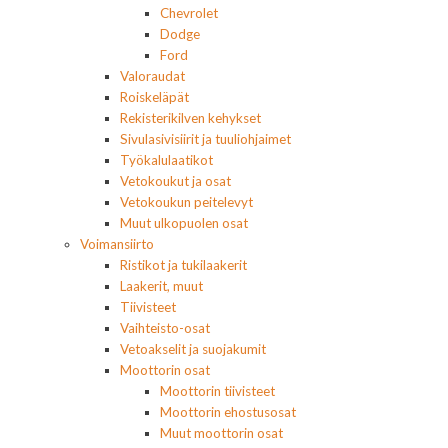
Chevrolet
Dodge
Ford
Valoraudat
Roiskeläpät
Rekisterikilven kehykset
Sivulasivisiirit ja tuuliohjaimet
Työkalulaatikot
Vetokoukut ja osat
Vetokoukun peitelevyt
Muut ulkopuolen osat
Voimansiirto
Ristikot ja tukilaakerit
Laakerit, muut
Tiivisteet
Vaihteisto-osat
Vetoakselit ja suojakumit
Moottorin osat
Moottorin tiivisteet
Moottorin ehostusosat
Muut moottorin osat