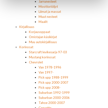
Jarrunesteet
Moottoriöljyt
Liimat ja massat
Muut nesteet
Maalit
Kirjallisuus
Korjausoppaat
Omistajan käsikirjat
Muu autokirjallisuus
Korinosat
Starcraft levikesarja 97-03
Mustang korinosat
Chevrolet
Van 1978-1996
Van 1997-
Pick upp 1988-1999
Pick upp 2000-2007
Pick upp 2008-
Suburban 1992-1999
Suburban 2000-2006
Tahoe 2000-2007
Corvette