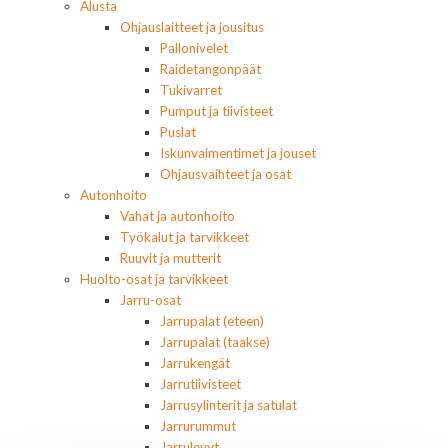
Alusta
Ohjauslaitteet ja jousitus
Pallonivelet
Raidetangonpäät
Tukivarret
Pumput ja tiivisteet
Puslat
Iskunvaimentimet ja jouset
Ohjausvaihteet ja osat
Autonhoito
Vahat ja autonhoito
Työkalut ja tarvikkeet
Ruuvit ja mutterit
Huolto-osat ja tarvikkeet
Jarru-osat
Jarrupalat (eteen)
Jarrupalat (taakse)
Jarrukengät
Jarrutiivisteet
Jarrusylinterit ja satulat
Jarrurummut
Jarrulevyt