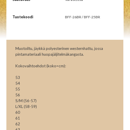
Tuotekoodi
BFF-26BR / BFF-25BR
Muotoiltu, jäykkä polyesterinen westernhattu, jossa
pintamateriaali huopajäljitelmäkangasta.
Kokovaihtoehdot (koko=cm):
53
54
55
56
S/M (56-57)
L/XL (58-59)
60
61
62
63