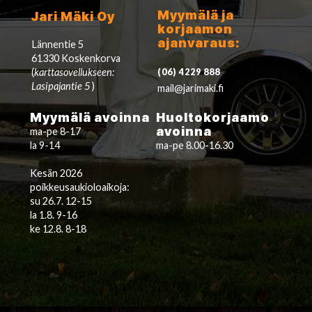
Myymälä ja
Jari Mäki Oy
korjaamon
ajanvaraus:
Lännentie 5
61330 Koskenkorva
(
karttasovellukseen:
(06) 4229 888
Lasipajantie 5
)
mail@jarimaki.fi
Myymälä avoinna
Huoltokorjaamo
avoinna
ma-pe 8-17
la 9-14
ma-pe 8.00-16.30
Kesän 2026
poikkeusaukioloaikoja:
su 26.7. 12-15
la 1.8. 9-16
ke 12.8. 8-18