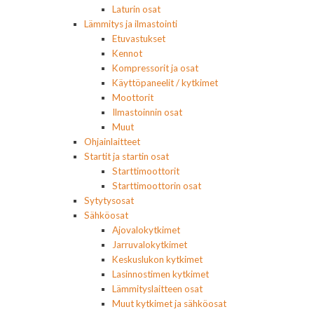
Laturin osat
Lämmitys ja ilmastointi
Etuvastukset
Kennot
Kompressorit ja osat
Käyttöpaneelit / kytkimet
Moottorit
Ilmastoinnin osat
Muut
Ohjainlaitteet
Startit ja startin osat
Starttimoottorit
Starttimoottorin osat
Sytytysosat
Sähköosat
Ajovalokytkimet
Jarruvalokytkimet
Keskuslukon kytkimet
Lasinnostimen kytkimet
Lämmityslaitteen osat
Muut kytkimet ja sähköosat