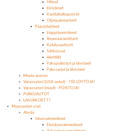
Hihnat
Kiristimet
Kauttakulkupyörät
Öljynpaineanturit
Päästölaitteet
Happitunnistimet
Ilmamäärämittarit
Katalysaattorit
Sähköosat
Venttiilit
Pakoputkistot ja tiivisteet
Pakosarjat ja tiivisteet
Muuta autoon
Varaosatori (USA-autot) - TEE LÖYTÖJÄ!
Varaosatori (muut) - POISTOJA!
PURKUAUTOT
LAHJAKORTTI
Mopoauton osat
Alusta
Iskunvaimentimet
Etuiskunvaimentimet
Takaiskunvaimentimet