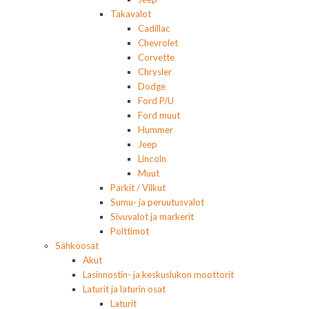
Takavalot
Cadillac
Chevrolet
Corvette
Chrysler
Dodge
Ford P/U
Ford muut
Hummer
Jeep
Lincoln
Muut
Parkit / Vilkut
Sumu- ja peruutusvalot
Sivuvalot ja markerit
Polttimot
Sähköosat
Akut
Lasinnostin- ja keskuslukon moottorit
Laturit ja laturin osat
Laturit