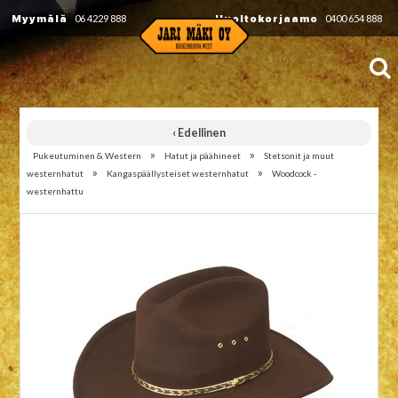
Myymälä
06 4229 888
Huoltokorjaamo
0400 654 888
‹ Edellinen
»
»
Pukeutuminen & Western
Hatut ja päähineet
Stetsonit ja muut
»
»
westernhatut
Kangaspäällysteiset westernhatut
Woodcock -
westernhattu