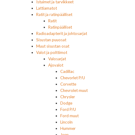
Istuimet ja tarvikkeet
Lattiamatot
Ratit ja ratinpäälliset
Ratit
Ratinpäälliset
Radioadapterit ja johtosarjat
Sisustan puuosat
Muut sisustan osat
Valot ja polttimot
Valosarjat
Ajovalot
Cadillac
Chevorlet P/U
Corvette
Chevrolet muut
Chrysler
Dodge
Ford P/U
Ford muut
Lincoln
Hummer
Jeep