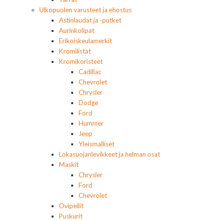
Ulkopuolen varusteet ja ehostus
Astinlaudat ja -putket
Aurinkolipat
Erikoiskeulamerkit
Kromilistat
Kromikoristeet
Cadillac
Chevrolet
Chrysler
Dodge
Ford
Hummer
Jeep
Yleismalliset
Lokasuojanlevikkeet ja helman osat
Maskit
Chrysler
Ford
Chevrolet
Ovipeilit
Puskurit