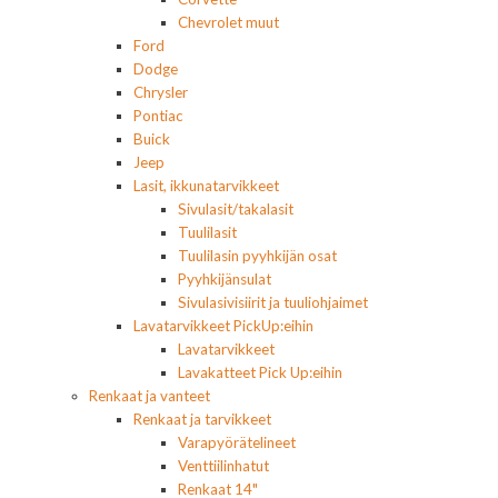
Chevrolet muut
Ford
Dodge
Chrysler
Pontiac
Buick
Jeep
Lasit, ikkunatarvikkeet
Sivulasit/takalasit
Tuulilasit
Tuulilasin pyyhkijän osat
Pyyhkijänsulat
Sivulasivisiirit ja tuuliohjaimet
Lavatarvikkeet PickUp:eihin
Lavatarvikkeet
Lavakatteet Pick Up:eihin
Renkaat ja vanteet
Renkaat ja tarvikkeet
Varapyörätelineet
Venttiilinhatut
Renkaat 14"