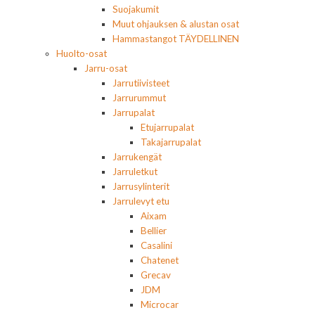
Suojakumit
Muut ohjauksen & alustan osat
Hammastangot TÄYDELLINEN
Huolto-osat
Jarru-osat
Jarrutiivisteet
Jarrurummut
Jarrupalat
Etujarrupalat
Takajarrupalat
Jarrukengät
Jarruletkut
Jarrusylinterit
Jarrulevyt etu
Aixam
Bellier
Casalini
Chatenet
Grecav
JDM
Microcar