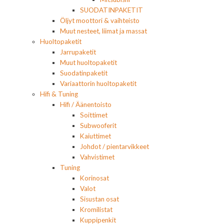
SUODATINPAKETIT
Öljyt moottori & vaihteisto
Muut nesteet, liimat ja massat
Huoltopaketit
Jarrupaketit
Muut huoltopaketit
Suodatinpaketit
Variaattorin huoltopaketit
Hifi & Tuning
Hifi / Äänentoisto
Soittimet
Subwooferit
Kaiuttimet
Johdot / pientarvikkeet
Vahvistimet
Tuning
Korinosat
Valot
Sisustan osat
Kromilistat
Kuppipenkit