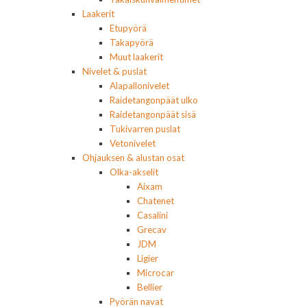
Laakerit
Etupyörä
Takapyörä
Muut laakerit
Nivelet & puslat
Alapallonivelet
Raidetangonpäät ulko
Raidetangonpäät sisä
Tukivarren puslat
Vetonivelet
Ohjauksen & alustan osat
Olka-akselit
Aixam
Chatenet
Casalini
Grecav
JDM
Ligier
Microcar
Bellier
Pyörän navat