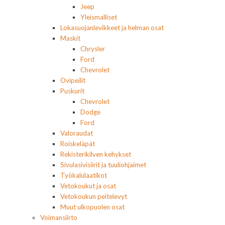
Jeep
Yleismalliset
Lokasuojanlevikkeet ja helman osat
Maskit
Chrysler
Ford
Chevrolet
Ovipeilit
Puskurit
Chevrolet
Dodge
Ford
Valoraudat
Roiskeläpät
Rekisterikilven kehykset
Sivulasivisiirit ja tuuliohjaimet
Työkalulaatikot
Vetokoukut ja osat
Vetokoukun peitelevyt
Muut ulkopuolen osat
Voimansiirto