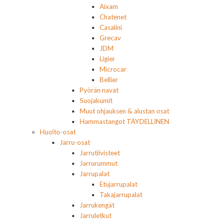
Aixam
Chatenet
Casalini
Grecav
JDM
Ligier
Microcar
Bellier
Pyörän navat
Suojakumit
Muut ohjauksen & alustan osat
Hammastangot TÄYDELLINEN
Huolto-osat
Jarru-osat
Jarrutiivisteet
Jarrurummut
Jarrupalat
Etujarrupalat
Takajarrupalat
Jarrukengät
Jarruletkut