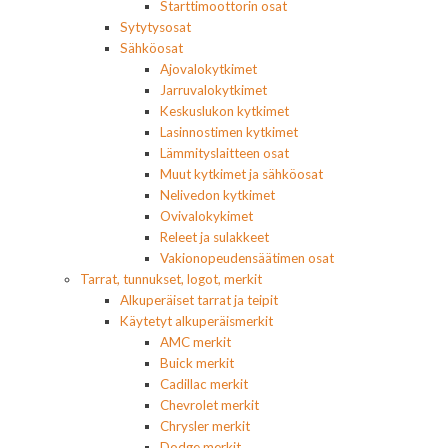
Starttimoottorin osat
Sytytysosat
Sähköosat
Ajovalokytkimet
Jarruvalokytkimet
Keskuslukon kytkimet
Lasinnostimen kytkimet
Lämmityslaitteen osat
Muut kytkimet ja sähköosat
Nelivedon kytkimet
Ovivalokykimet
Releet ja sulakkeet
Vakionopeudensäätimen osat
Tarrat, tunnukset, logot, merkit
Alkuperäiset tarrat ja teipit
Käytetyt alkuperäismerkit
AMC merkit
Buick merkit
Cadillac merkit
Chevrolet merkit
Chrysler merkit
Dodge merkit