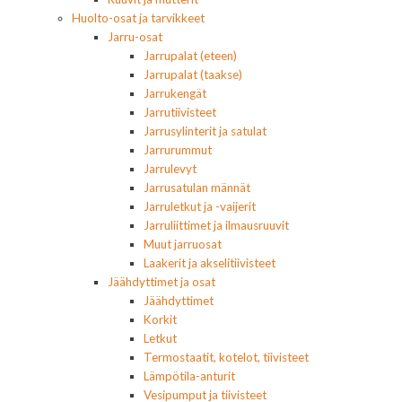
Huolto-osat ja tarvikkeet
Jarru-osat
Jarrupalat (eteen)
Jarrupalat (taakse)
Jarrukengät
Jarrutiivisteet
Jarrusylinterit ja satulat
Jarrurummut
Jarrulevyt
Jarrusatulan männät
Jarruletkut ja -vaijerit
Jarruliittimet ja ilmausruuvit
Muut jarruosat
Laakerit ja akselitiivisteet
Jäähdyttimet ja osat
Jäähdyttimet
Korkit
Letkut
Termostaatit, kotelot, tiivisteet
Lämpötila-anturit
Vesipumput ja tiivisteet