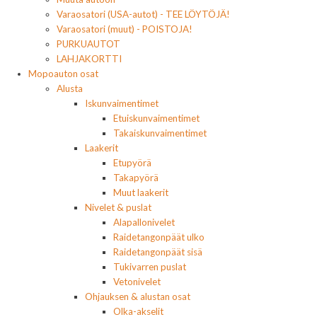
Varaosatori (USA-autot) - TEE LÖYTÖJÄ!
Varaosatori (muut) - POISTOJA!
PURKUAUTOT
LAHJAKORTTI
Mopoauton osat
Alusta
Iskunvaimentimet
Etuiskunvaimentimet
Takaiskunvaimentimet
Laakerit
Etupyörä
Takapyörä
Muut laakerit
Nivelet & puslat
Alapallonivelet
Raidetangonpäät ulko
Raidetangonpäät sisä
Tukivarren puslat
Vetonivelet
Ohjauksen & alustan osat
Olka-akselit