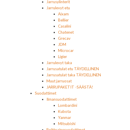
Jarrusylinterit
Jarrulevyt etu
Aixam
Bellier
Casalini
Chatenet
Grecav
JDM
Microcar
Ligier
Jarrulevyt taka
Jarrusatulat etu TÄYDELLINEN
Jarrusatulat taka TÄYDELLINEN
Muut jarruosat
JARRUPAKETIT -SÄÄSTÄ!
Suodattimet
Ilmansuodattimet
Lombardini
Kubota
Yanmar
Mitsubishi
Polttoainesuodattimet