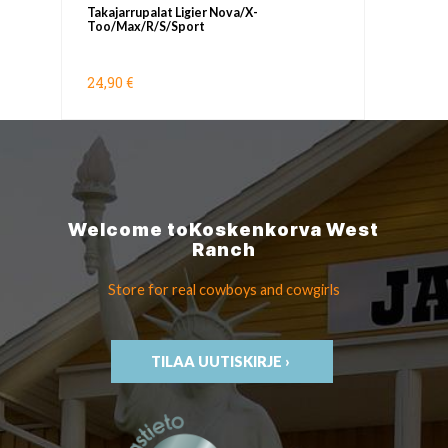
Takajarrupalat Ligier Nova/X-
Too/Max/R/S/Sport
24,90 €
Welcome to
Koskenkorva
West
Ranch
Store for real cowboys
and cowgirls
TILAA UUTISKIRJE ›