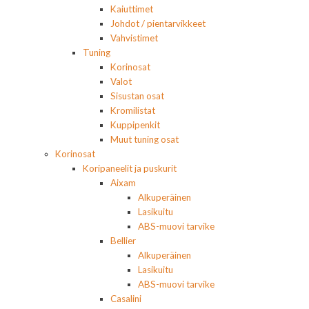
Kaiuttimet
Johdot / pientarvikkeet
Vahvistimet
Tuning
Korinosat
Valot
Sisustan osat
Kromilistat
Kuppipenkit
Muut tuning osat
Korinosat
Koripaneelit ja puskurit
Aixam
Alkuperäinen
Lasikuitu
ABS-muovi tarvike
Bellier
Alkuperäinen
Lasikuitu
ABS-muovi tarvike
Casalini