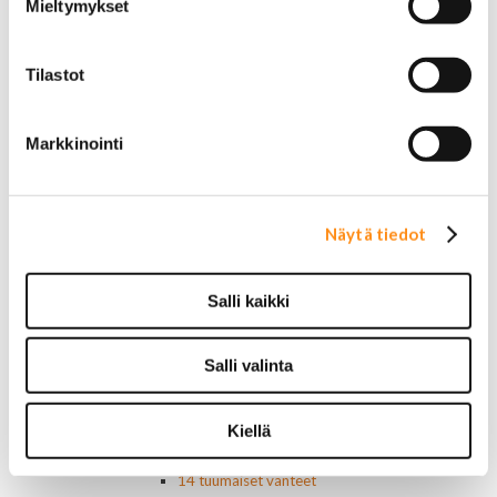
Mieltymykset
Sivulasivisiirit ja tuuliohjaimet
Lavatarvikkeet PickUp:eihin
Lavatarvikkeet
Tilastot
Lavakatteet Pick Up:eihin
Renkaat ja vanteet
Renkaat ja tarvikkeet
Markkinointi
Varapyörätelineet
Venttiilinhatut
Renkaat 14"
Renkaat 15"
Näytä tiedot
Renkaat 16"
Renkaat 16,5"
Renkaat 17"
Salli kaikki
Renkaat 18"
Renkaat 20"
Renkaat 22"
Salli valinta
Renkaat 24"
Vanteet ja tarvikkeet
Kiellä
Pölykapselit, keskiöt, spinnerit
Vannetarvikkeet
14 tuumaiset vanteet