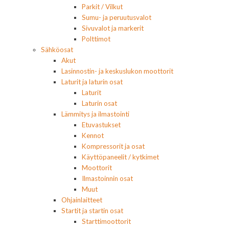
Parkit / Vilkut
Sumu- ja peruutusvalot
Sivuvalot ja markerit
Polttimot
Sähköosat
Akut
Lasinnostin- ja keskuslukon moottorit
Laturit ja laturin osat
Laturit
Laturin osat
Lämmitys ja ilmastointi
Etuvastukset
Kennot
Kompressorit ja osat
Käyttöpaneelit / kytkimet
Moottorit
Ilmastoinnin osat
Muut
Ohjainlaitteet
Startit ja startin osat
Starttimoottorit