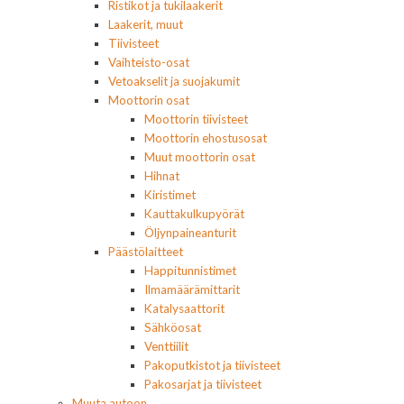
Ristikot ja tukilaakerit
Laakerit, muut
Tiivisteet
Vaihteisto-osat
Vetoakselit ja suojakumit
Moottorin osat
Moottorin tiivisteet
Moottorin ehostusosat
Muut moottorin osat
Hihnat
Kiristimet
Kauttakulkupyörät
Öljynpaineanturit
Päästölaitteet
Happitunnistimet
Ilmamäärämittarit
Katalysaattorit
Sähköosat
Venttiilit
Pakoputkistot ja tiivisteet
Pakosarjat ja tiivisteet
Muuta autoon