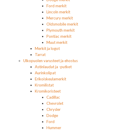
Ford merkit
Lincoln merkit
Mercury merkit
Oldsmobile merkit
Plymouth merkit
Pontiac merkit
Muut merkit
Merkit ja logot
Tarrat
Ulkopuolen varusteet ja ehostus
Astinlaudat ja -putket
Aurinkolipat
Erikoiskeulamerkit
Kromilistat
Kromikoristeet
Cadillac
Chevrolet
Chrysler
Dodge
Ford
Hummer