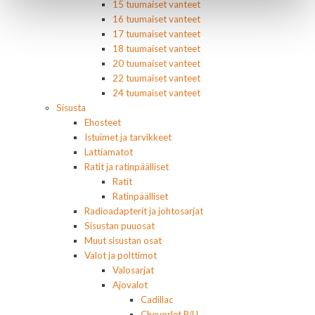
15 tuumaiset vanteet
16 tuumaiset vanteet
17 tuumaiset vanteet
18 tuumaiset vanteet
20 tuumaiset vanteet
22 tuumaiset vanteet
24 tuumaiset vanteet
Sisusta
Ehosteet
Istuimet ja tarvikkeet
Lattiamatot
Ratit ja ratinpäälliset
Ratit
Ratinpäälliset
Radioadapterit ja johtosarjat
Sisustan puuosat
Muut sisustan osat
Valot ja polttimot
Valosarjat
Ajovalot
Cadillac
Chevorlet P/U