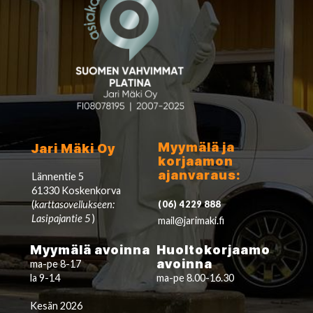
Myymälä ja
Jari Mäki Oy
korjaamon
ajanvaraus:
Lännentie 5
61330 Koskenkorva
(
karttasovellukseen:
(06) 4229 888
Lasipajantie 5
)
mail@jarimaki.fi
Myymälä avoinna
Huoltokorjaamo
avoinna
ma-pe 8-17
la 9-14
ma-pe 8.00-16.30
Kesän 2026