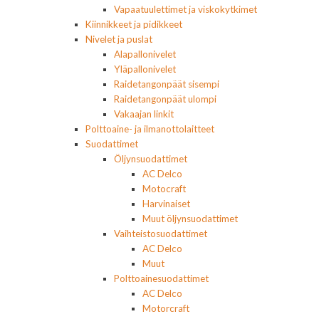
Vapaatuulettimet ja viskokytkimet
Kiinnikkeet ja pidikkeet
Nivelet ja puslat
Alapallonivelet
Yläpallonivelet
Raidetangonpäät sisempi
Raidetangonpäät ulompi
Vakaajan linkit
Polttoaine- ja ilmanottolaitteet
Suodattimet
Öljynsuodattimet
AC Delco
Motocraft
Harvinaiset
Muut öljynsuodattimet
Vaihteistosuodattimet
AC Delco
Muut
Polttoainesuodattimet
AC Delco
Motorcraft