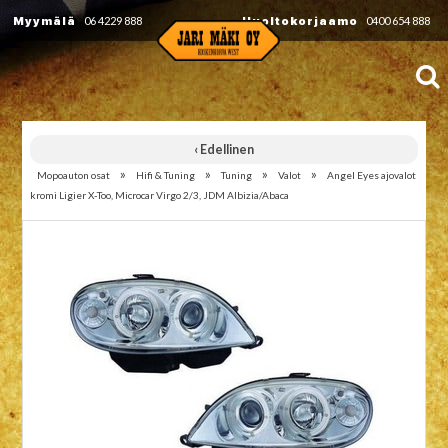
Myymälä
06 4229 888
Huoltokorjaamo
0400 654 888
‹ Edellinen
»
»
»
»
Mopoauton osat
Hifi & Tuning
Tuning
Valot
Angel Eyes ajovalot
kromi Ligier X-Too, Microcar Virgo 2/3, JDM Albizia/Abaca