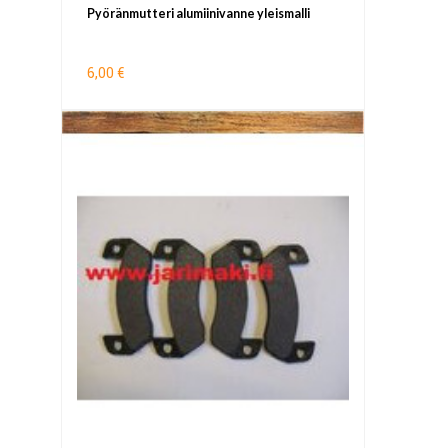
Pyöränmutteri alumiinivanne yleismalli
6,00 €