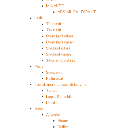
MINAUTO
ABS-MUOVI TARVIKE
Lasit
Tuulilasit
Takalasit
Oven lasit oikea
Oven lasit vasen
Sivulasit oikea
Sivulasit vasen
Ikkunan tiivisteet
Peilit
Sivupeilit
Peilin osat
Tarrat, merkit, logot, listat yms.
Tarrat
Logot & merkit
Listat
Valot
Ajovalot
Aixam
Bellier