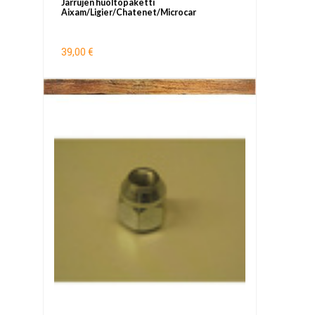
Jarrujen huoltopaketti
Aixam/Ligier/Chatenet/Microcar
39,00 €