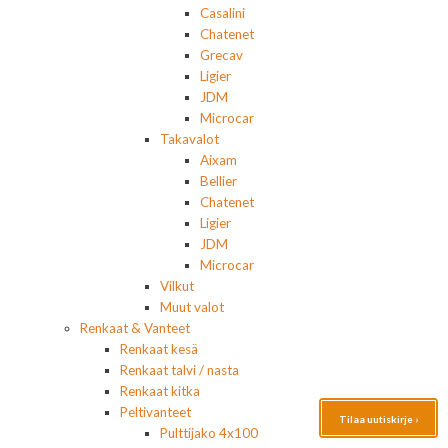
Casalini
Chatenet
Grecav
Ligier
JDM
Microcar
Takavalot
Aixam
Bellier
Chatenet
Ligier
JDM
Microcar
Vilkut
Muut valot
Renkaat & Vanteet
Renkaat kesä
Renkaat talvi / nasta
Renkaat kitka
Peltivanteet
Tilaa uutiskirje ›
Pulttijako 4x100