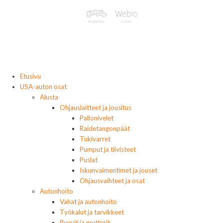
Etusivu
USA-auton osat
Alusta
Ohjauslaitteet ja jousitus
Pallonivelet
Raidetangonpäät
Tukivarret
Pumput ja tiivisteet
Puslat
Iskunvaimentimet ja jouset
Ohjausvaihteet ja osat
Autonhoito
Vahat ja autonhoito
Työkalut ja tarvikkeet
Ruuvit ja mutterit