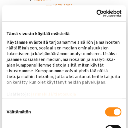
Van 1978-1996
Van 1997-
Pick upp 1988-1999
Pick upp 2000-2007
Pick upp 2008-
Tämä sivusto käyttää evästeitä
Suburban 1992-1999
Käytämme evästeitä tarjoamamme sisällön ja mainosten
Suburban 2000-2006
räätälöimiseen, sosiaalisen median ominaisuuksien
Tahoe 2000-2007
tukemiseen ja kävijämäärämme analysoimiseen. Lisäksi
Corvette
jaamme sosiaalisen median, mainosalan ja analytiikka-
Chevrolet muut
alan kumppaneillemme tietoja siitä, miten käytät
Ford
sivustoamme. Kumppanimme voivat yhdistää näitä
Dodge
tietoja muihin tietoihin, joita olet antanut heille tai joita
Chrysler
on kerätty, kun olet käyttänyt heidän palvelujaan.
Pontiac
Buick
Lisätietoja:
jarimaki.fi/tietosuoja
Jeep
Lasit, ikkunatarvikkeet
Suostumuksen
Sivulasit/takalasit
valinta
Välttämätön
Tuulilasit
Tuulilasin pyyhkijän osat
Pyyhkijänsulat