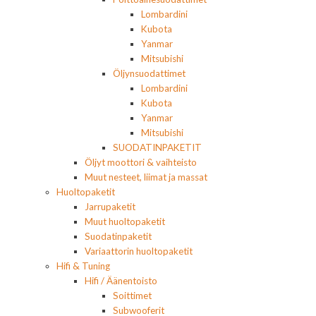
Lombardini
Kubota
Yanmar
Mitsubishi
Öljynsuodattimet
Lombardini
Kubota
Yanmar
Mitsubishi
SUODATINPAKETIT
Öljyt moottori & vaihteisto
Muut nesteet, liimat ja massat
Huoltopaketit
Jarrupaketit
Muut huoltopaketit
Suodatinpaketit
Variaattorin huoltopaketit
Hifi & Tuning
Hifi / Äänentoisto
Soittimet
Subwooferit