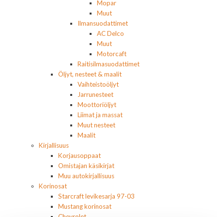
Mopar
Muut
Ilmansuodattimet
AC Delco
Muut
Motorcaft
Raitisilmasuodattimet
Öljyt, nesteet & maalit
Vaihteistoöljyt
Jarrunesteet
Moottoriöljyt
Liimat ja massat
Muut nesteet
Maalit
Kirjallisuus
Korjausoppaat
Omistajan käsikirjat
Muu autokirjallisuus
Korinosat
Starcraft levikesarja 97-03
Mustang korinosat
Chevrolet