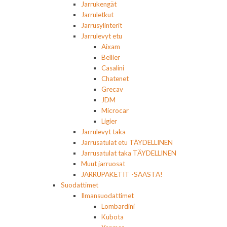
Jarrukengät
Jarruletkut
Jarrusylinterit
Jarrulevyt etu
Aixam
Bellier
Casalini
Chatenet
Grecav
JDM
Microcar
Ligier
Jarrulevyt taka
Jarrusatulat etu TÄYDELLINEN
Jarrusatulat taka TÄYDELLINEN
Muut jarruosat
JARRUPAKETIT -SÄÄSTÄ!
Suodattimet
Ilmansuodattimet
Lombardini
Kubota