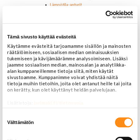
Lämpötila-anturit
Vesipumput ja tiivisteet
Vapaatuulettimet ja viskokytkimet
Kiinnikkeet ja pidikkeet
Nivelet ja puslat
Tämä sivusto käyttää evästeitä
Alapallonivelet
Yläpallonivelet
Käytämme evästeitä tarjoamamme sisällön ja mainosten
Raidetangonpäät sisempi
räätälöimiseen, sosiaalisen median ominaisuuksien
Raidetangonpäät ulompi
tukemiseen ja kävijämäärämme analysoimiseen. Lisäksi
Vakaajan linkit
jaamme sosiaalisen median, mainosalan ja analytiikka-
Polttoaine- ja ilmanottolaitteet
alan kumppaneillemme tietoja siitä, miten käytät
sivustoamme. Kumppanimme voivat yhdistää näitä
Suodattimet
tietoja muihin tietoihin, joita olet antanut heille tai joita
Öljynsuodattimet
on kerätty, kun olet käyttänyt heidän palvelujaan.
AC Delco
Motocraft
Lisätietoja:
jarimaki.fi/tietosuoja
Harvinaiset
Muut öljynsuodattimet
Suostumuksen
Vaihteistosuodattimet
valinta
Välttämätön
AC Delco
Muut
Polttoainesuodattimet