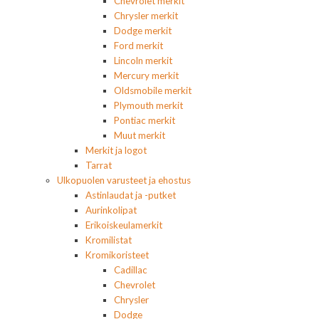
Chevrolet merkit
Chrysler merkit
Dodge merkit
Ford merkit
Lincoln merkit
Mercury merkit
Oldsmobile merkit
Plymouth merkit
Pontiac merkit
Muut merkit
Merkit ja logot
Tarrat
Ulkopuolen varusteet ja ehostus
Astinlaudat ja -putket
Aurinkolipat
Erikoiskeulamerkit
Kromilistat
Kromikoristeet
Cadillac
Chevrolet
Chrysler
Dodge