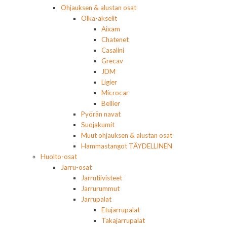
Ohjauksen & alustan osat
Olka-akselit
Aixam
Chatenet
Casalini
Grecav
JDM
Ligier
Microcar
Bellier
Pyörän navat
Suojakumit
Muut ohjauksen & alustan osat
Hammastangot TÄYDELLINEN
Huolto-osat
Jarru-osat
Jarrutiivisteet
Jarrurummut
Jarrupalat
Etujarrupalat
Takajarrupalat