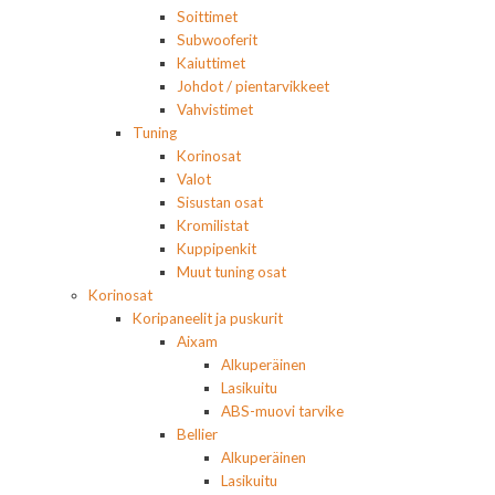
Soittimet
Subwooferit
Kaiuttimet
Johdot / pientarvikkeet
Vahvistimet
Tuning
Korinosat
Valot
Sisustan osat
Kromilistat
Kuppipenkit
Muut tuning osat
Korinosat
Koripaneelit ja puskurit
Aixam
Alkuperäinen
Lasikuitu
ABS-muovi tarvike
Bellier
Alkuperäinen
Lasikuitu