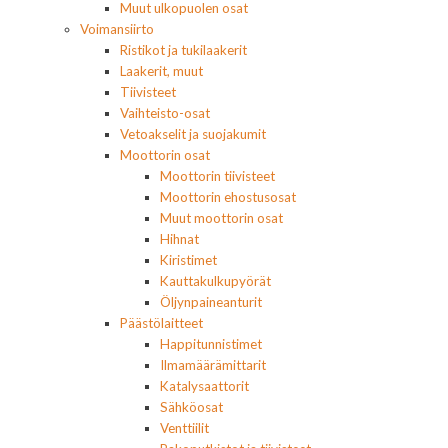
Muut ulkopuolen osat
Voimansiirto
Ristikot ja tukilaakerit
Laakerit, muut
Tiivisteet
Vaihteisto-osat
Vetoakselit ja suojakumit
Moottorin osat
Moottorin tiivisteet
Moottorin ehostusosat
Muut moottorin osat
Hihnat
Kiristimet
Kauttakulkupyörät
Öljynpaineanturit
Päästölaitteet
Happitunnistimet
Ilmamäärämittarit
Katalysaattorit
Sähköosat
Venttiilit