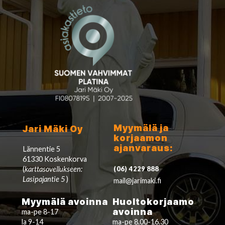
Myymälä ja
Jari Mäki Oy
korjaamon
ajanvaraus:
Lännentie 5
61330 Koskenkorva
(
karttasovellukseen:
(06) 4229 888
Lasipajantie 5
)
mail@jarimaki.fi
Myymälä avoinna
Huoltokorjaamo
avoinna
ma-pe 8-17
la 9-14
ma-pe 8.00-16.30