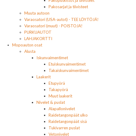
Pakoputkistot ja tiivisteet
Pakosarjat ja tiivisteet
Muuta autoon
Varaosatori (USA-autot) - TEE LÖYTÖJÄ!
Varaosatori (muut) - POISTOJA!
PURKUAUTOT
LAHJAKORTTI
Mopoauton osat
Alusta
Iskunvaimentimet
Etuiskunvaimentimet
Takaiskunvaimentimet
Laakerit
Etupyörä
Takapyörä
Muut laakerit
Nivelet & puslat
Alapallonivelet
Raidetangonpäät ulko
Raidetangonpäät sisä
Tukivarren puslat
Vetonivelet