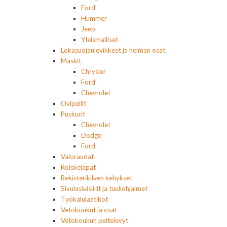
Ford
Hummer
Jeep
Yleismalliset
Lokasuojanlevikkeet ja helman osat
Maskit
Chrysler
Ford
Chevrolet
Ovipeilit
Puskurit
Chevrolet
Dodge
Ford
Valoraudat
Roiskeläpät
Rekisterikilven kehykset
Sivulasivisiirit ja tuuliohjaimet
Työkalulaatikot
Vetokoukut ja osat
Vetokoukun peitelevyt