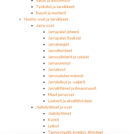
Vahat ja autonhoito
Työkalut ja tarvikkeet
Ruuvit ja mutterit
Huolto-osat ja tarvikkeet
Jarru-osat
Jarrupalat (eteen)
Jarrupalat (taakse)
Jarrukengät
Jarrutiivisteet
Jarrusylinterit ja satulat
Jarrurummut
Jarrulevyt
Jarrusatulan männät
Jarruletkut ja -vaijerit
Jarruliittimet ja ilmausruuvit
Muut jarruosat
Laakerit ja akselitiivisteet
Jäähdyttimet ja osat
Jäähdyttimet
Korkit
Letkut
Termostaatit, kotelot, tiivisteet