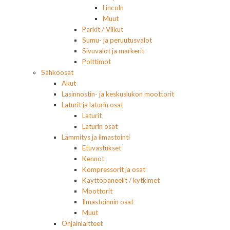
Lincoln
Muut
Parkit / Vilkut
Sumu- ja peruutusvalot
Sivuvalot ja markerit
Polttimot
Sähköosat
Akut
Lasinnostin- ja keskuslukon moottorit
Laturit ja laturin osat
Laturit
Laturin osat
Lämmitys ja ilmastointi
Etuvastukset
Kennot
Kompressorit ja osat
Käyttöpaneelit / kytkimet
Moottorit
Ilmastoinnin osat
Muut
Ohjainlaitteet