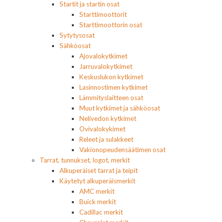
Startit ja startin osat
Starttimoottorit
Starttimoottorin osat
Sytytysosat
Sähköosat
Ajovalokytkimet
Jarruvalokytkimet
Keskuslukon kytkimet
Lasinnostimen kytkimet
Lämmityslaitteen osat
Muut kytkimet ja sähköosat
Nelivedon kytkimet
Ovivalokykimet
Releet ja sulakkeet
Vakionopeudensäätimen osat
Tarrat, tunnukset, logot, merkit
Alkuperäiset tarrat ja teipit
Käytetyt alkuperäismerkit
AMC merkit
Buick merkit
Cadillac merkit