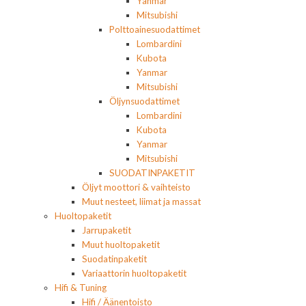
Yanmar
Mitsubishi
Polttoainesuodattimet
Lombardini
Kubota
Yanmar
Mitsubishi
Öljynsuodattimet
Lombardini
Kubota
Yanmar
Mitsubishi
SUODATINPAKETIT
Öljyt moottori & vaihteisto
Muut nesteet, liimat ja massat
Huoltopaketit
Jarrupaketit
Muut huoltopaketit
Suodatinpaketit
Variaattorin huoltopaketit
Hifi & Tuning
Hifi / Äänentoisto