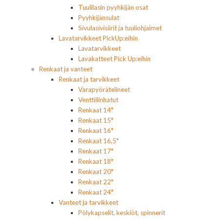
Tuulilasin pyyhkijän osat
Pyyhkijänsulat
Sivulasivisiirit ja tuuliohjaimet
Lavatarvikkeet PickUp:eihin
Lavatarvikkeet
Lavakatteet Pick Up:eihin
Renkaat ja vanteet
Renkaat ja tarvikkeet
Varapyörätelineet
Venttiilinhatut
Renkaat 14"
Renkaat 15"
Renkaat 16"
Renkaat 16,5"
Renkaat 17"
Renkaat 18"
Renkaat 20"
Renkaat 22"
Renkaat 24"
Vanteet ja tarvikkeet
Pölykapselit, keskiöt, spinnerit