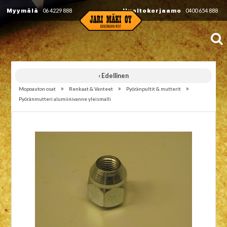
Myymälä
06 4229 888
Huoltokorjaamo
0400 654 888
‹ Edellinen
»
»
»
Mopoauton osat
Renkaat & Vanteet
Pyöränpultit & mutterit
Pyöränmutteri alumiinivanne yleismalli