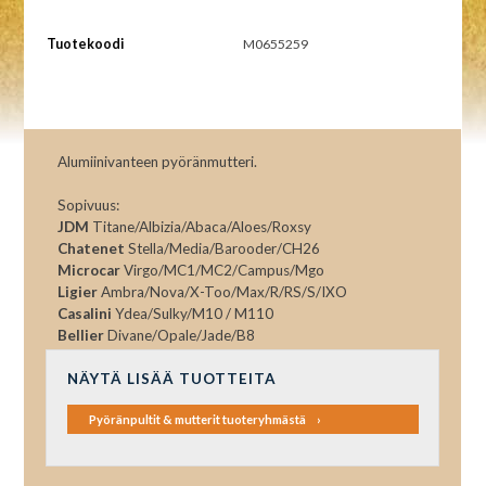
Tuotekoodi
M0655259
Alumiinivanteen pyöränmutteri.
Sopivuus:
JDM
Titane/Albizia/Abaca/Aloes/Roxsy
Chatenet
Stella/Media/Barooder/CH26
Microcar
Virgo/MC1/MC2/Campus/Mgo
Ligier
Ambra/Nova/X-Too/Max/R/RS/S/IXO
Casalini
Ydea/Sulky/M10 / M110
Bellier
Divane/Opale/Jade/B8
NÄYTÄ LISÄÄ TUOTTEITA
Pyöränpultit & mutterit tuoteryhmästä