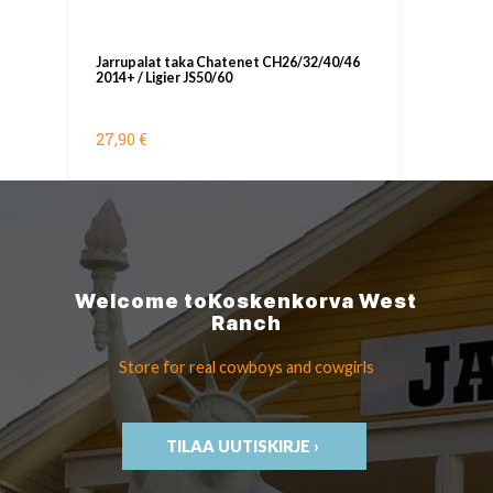
Jarrupalat taka Chatenet CH26/32/40/46
2014+ / Ligier JS50/60
27,90 €
Welcome to
Koskenkorva
West
Ranch
Store for real cowboys
and cowgirls
TILAA UUTISKIRJE ›