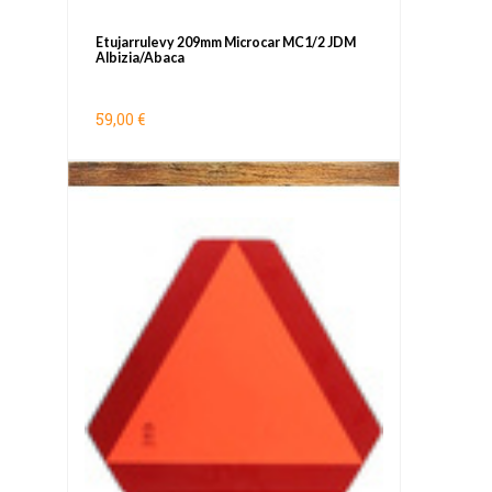
Etujarrulevy 209mm Microcar MC1/2 JDM
Albizia/Abaca
59,00 €